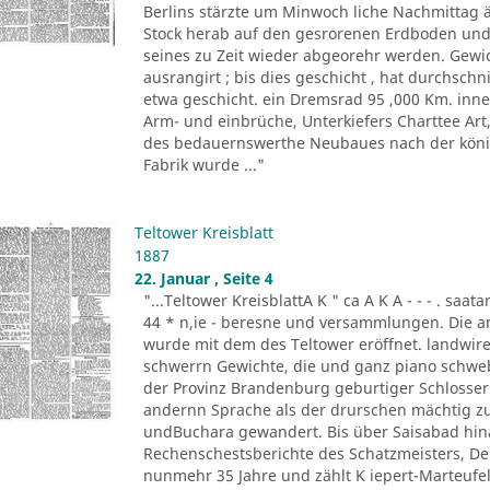
Berlins stärzte um Minwoch liche Nachmittag 
Stock herab auf den gesrorenen Erdboden und 
seines zu Zeit wieder abgeorehr werden. Gewich
ausrangirt ; bis dies geschicht , hat durchschn
etwa geschicht. ein Dremsrad 95 ,000 Km. inn
Arm- und einbrüche, Unterkiefers Charttee Art
des bedauernswerthe Neubaues nach der königl
Fabrik wurde ..."
Teltower Kreisblatt
1887
22. Januar , Seite 4
"...Teltower KreisblattA K " ca A K A - - - . saa
44 * n,ie - beresne und versammlungen. Die a
wurde mit dem des Teltower eröffnet. landwireh
schwerrn Gewichte, die und ganz piano schwebe 
der Provinz Brandenburg geburtiger Schlosser. O
andernn Sprache als der drurschen mächtig zu
undBuchara gewandert. Bis über Saisabad hina
Rechenschestsberichte des Schatzmeisters, De
nunmehr 35 Jahre und zählt K iepert-Marteufel