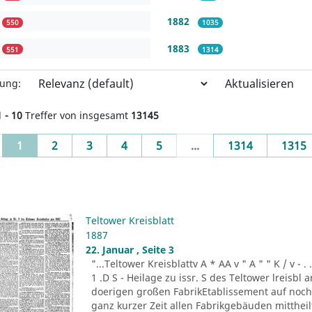
1882
550
1035
1883
551
1314
Aktualisieren
rung:
1 - 10
Treffer von insgesamt
13145
(current)
1
2
3
4
5
...
1314
1315
Teltower Kreisblatt
1887
22. Januar , Seite 3
"...Teltower Kreisblattv A * AA v " A " " K / v - . . . -r
1 .D S - Heilage zu issr. S des Teltower lreisbl 
doerigen großen FabrikEtablissement auf noch n
ganz kurzer Zeit allen Fabrikgebäuden mitthei