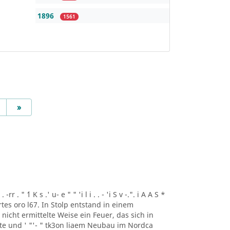
1896
1561
Next
»
r . " ´1 K s .' u- e " " 'i l i . . - 'i S v -.". i A A S *
artes oro l67. In Stolp entstand in einem
icht ermittelte Weise ein Feuer, das sich in
lte und ' "'- " tk3on liaem Neubau im Nordca