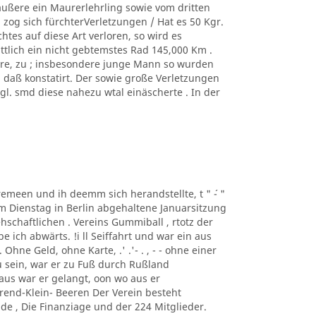
äußere ein Maurerlehrling sowie vom dritten
zog sich fürchterVerletzungen / Hat es 50 Kgr.
tes auf diese Art verloren, so wird es
ittlich ein nicht gebtemstes Rad 145,000 Km .
ere, zu ; insbesondere junge Mann so wurden
, daß konstatirt. Der sowie große Verletzungen
. smd diese nahezu wtal einäscherte . In der
taremeen und ih deemm sich herandstellte, t " ´- "
m Dienstag in Berlin abgehaltene Januarsitzung
schaftlichen . Vereins Gummiball , rtotz der
ich abwärts. !i ll Seiffahrt und war ein aus
hne Geld, ohne Karte, .' .'- . , - - ohne einer
 sein, war er zu Fuß durch Rußland
us war er gelangt, oon wo aus er
rend-Klein- Beeren Der Verein besteht
de , Die Finanziage und der 224 Mitglieder.