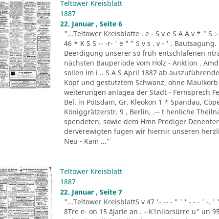
Teltower Kreisblatt
1887
22. Januar , Seite 6
"...Teltower Kreisblatte . e - S v e S A A v * " S :- . " 
46 * K S S -- -r- ' e " " S v s . v - ' . Bautsag
Beerdigung unserer so früh entschlafenen nträ
nächsten Bauperiode vom Holz - Anktion . Amdi
sollen im i .. S A S April 1887 ab auszuführend
Kopf und gestutztem Schwanz, ohne Maulkorb i
weiterungen anlagea der Stadt - Fernsprech Fe
Bel. in Potsdam, Gr. Kleokon 1 * Spandau, Cöp
Königgrätzerstr. 9 , Berlin, .-- t henliche The
spendeten, sowie dem Hmn Prediger Denenter 
derverewigten fugen wir hiernir unseren herzli
Neu - Kam ..."
Teltower Kreisblatt
1887
22. Januar , Seite 7
"...Teltower KreisblattS v 47 '- -- - " ' ' - - - ' -.
8Tre e- on 15 äJarle an . --K1nllorsürre u" un 9