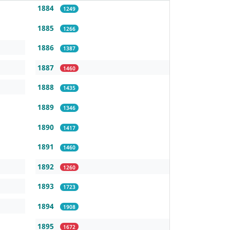
1884
1249
1885
1266
1886
1387
1887
1460
1888
1435
1889
1346
1890
1417
1891
1460
1892
1260
1893
1723
1894
1908
1895
1672