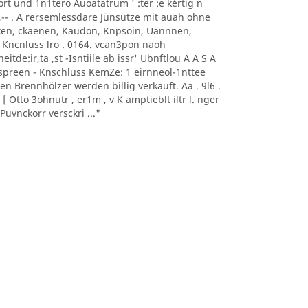
0nort und 1n1tero Auoatatrum ' :ter :e kèrtig n
, -- ,-- . A rersemlessdare Jünsütze mit auah ohne
aoeken, ckaenen, Kaudon, Knpsoin, Uannnen,
 Kncnluss lro . 0164. vcan3pon naoh
itde:ir,ta ,st -Isntiile ab issr' Ubnftlou A A S A
sonnspreen - Knschluss KemZe: 1 eirnneol-1nttee
ten Brennhölzer werden billig verkauft. Aa . 9l6 .
 Otto 3ohnutr , er1m , v K amptieblt iltr l. nger
uvnckorr versckri ..."