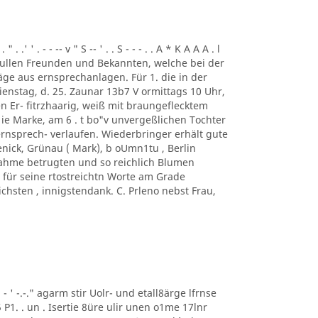
. .' ' . - - -- v " S -- ' . . S - - - . . A * K A A A . l
ung. ullen Freunden und Bekannten, welche bei der
ge aus ernsprechanlagen. Für 1. die in der
enstag, d. 25. Zaunar 13b7 V ormittags 10 Uhr,
en Er- fitrzhaarig, weiß mit braungeflecktem
e Marke, am 6 . t bo"v unvergeßlichen Tochter
rnsprech- verlaufen. Wiederbringer erhält gute
enick, Grünau ( Mark), b oUmn1tu , Berlin
ilnahme betrugten und so reichlich Blumen
für seine rtostreichtn Worte am Grade
chsten , innigstendank. C. Prleno nebst Frau,
 ' ' - ' -.-." agarm stir Uolr- und etall8ärge lfrnse
5 P1. . un . Isertie 8üre ulir unen o1me 17lnr