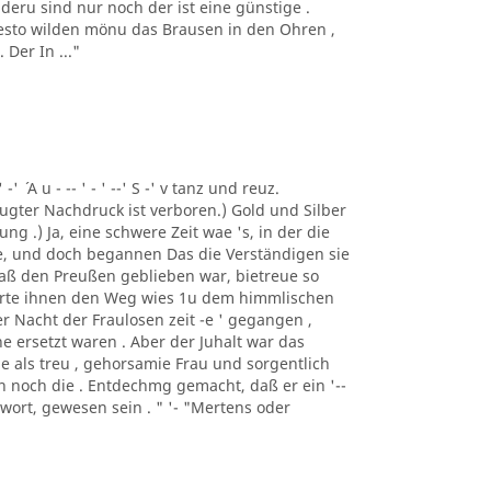
deru sind nur noch der ist eine günstige .
 desto wilden mönu das Brausen in den Ohren ,
Der In ..."
 -' ´ A u - -- ' - ' --' S -' v tanz und reuz.
gter Nachdruck ist verboren.) Gold und Silber
ng .) Ja, eine schwere Zeit wae 's, in der die
e, und doch begannen Das die Verständigen sie
 daß den Preußen geblieben war, bietreue so
merte ihnen den Weg wies 1u dem himmlischen
er Nacht der Fraulosen zeit -e ' gegangen ,
e ersetzt waren . Aber der Juhalt war das
e als treu , gehorsamie Frau und sorgentlich
man noch die . Entdechmg gemacht, daß er ein '--
ntwort, gewesen sein . " '- "Mertens oder