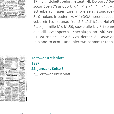
17lnr. l,nttclieltt belin , ietIegtr 4l, Doloorut1
socori5oen 7'runoport. -, " .'-'la - " ' " " - " '
8ctreibe aui l.ager. t.ner r . Xleiaern, 8tonu
8trümukon. lnbader : A. v11rQOA . secnepcoeb
voborein1cunst anad froi. S * L0d1ic´ctre Hol e'he
Platz , ii mille Mk. k1,50, sowie alle lz v * i 
di.si dll , 7vcn8pcecn - Knecblugo lno . 9l6. Sor
u1 Dsttrnnier Eter A 6. 7Vn1demar- 8u- as6e 27 [
in oione-rn 8rnU- unel nierewn oenmm1r tonn P
Teltower Kreisblatt
1887
22. Januar , Seite 8
"...Teltower Kreisblatt