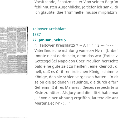
Vorsitzende, Schatzmeister V on seinen Begrün
fehlinnusten Augenblicke. Je tiefer ich sank ,
ich glaubte, dae Trommelfellmüsse mirplatzrn . 
Teltower Kreisblatt
1887
22. Januar , Seite 5
"...Teltower KreisblattS * -- A r ' " " S --- "- - - " '
Vaterländische mählung von eorv Hvrn. (Unbefu
tonnte nicht darin sein, denn das war (Fortsetzu
Gottesgeißel Napoleon über Preußen herrscht
bald eine gute Zeit zu heißen . eine Kleinod ,
hell, daß es ür ihren irdischen König, schim
Könige, den sie schien vergessen hatten . In d
selbü die goldenen Traueinge, die durch eifern
Geheimniß ihres Mannes . Dieses respectirte si
Kiste zu hüter . Als Jury und die - lttzt habe 
, , ' von einer Ahnung ergriffen. lautete die A
Mertens.ec r-r - : ..."