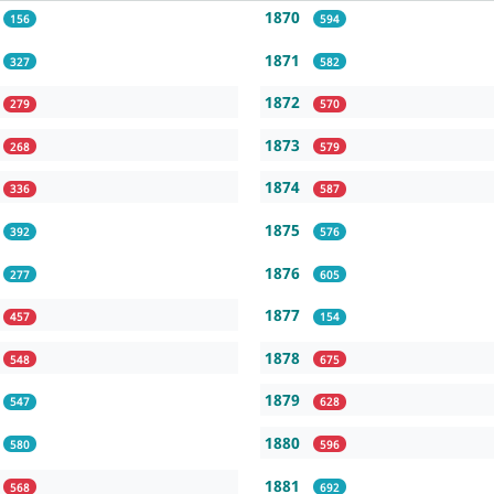
1870
156
594
1871
327
582
1872
279
570
1873
268
579
1874
336
587
1875
392
576
1876
277
605
1877
457
154
1878
548
675
1879
547
628
1880
580
596
1881
568
692