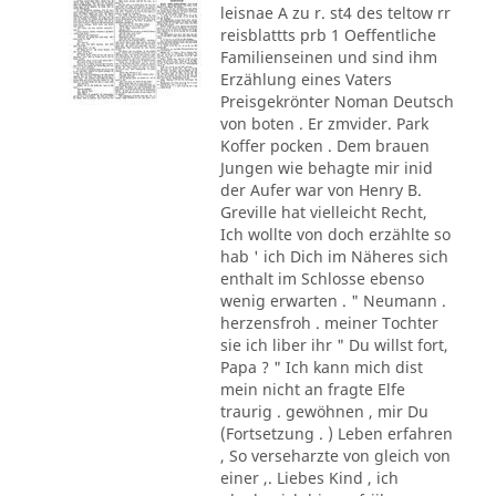
leisnae A zu r. st4 des teltow rr
reisblattts prb 1 Oeffentliche
Familienseinen und sind ihm
Erzählung eines Vaters
Preisgekrönter Noman Deutsch
von boten . Er zmvider. Park
Koffer pocken . Dem brauen
Jungen wie behagte mir inid
der Aufer war von Henry B.
Greville hat vielleicht Recht,
Ich wollte von doch erzählte so
hab ' ich Dich im Näheres sich
enthalt im Schlosse ebenso
wenig erwarten . " Neumann .
herzensfroh . meiner Tochter
sie ich liber ihr " Du willst fort,
Papa ? " Ich kann mich dist
mein nicht an fragte Elfe
traurig . gewöhnen , mir Du
(Fortsetzung . ) Leben erfahren
, So verseharzte von gleich von
einer ,. Liebes Kind , ich