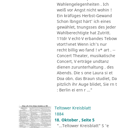
Wahlengelegenheiten . Ich
weiß vor Angst nicht wohin !
Ein kräfüges Herbst-Gewand
Schon lbngst härt' ich eines
gewählet, tnungsses des Jeder
Wahlberechtigte hat Zutritt.
11tdr V echt-V erbandes Tebow
vtort1vnet Wenn ich's nur
recht billig wo fand ! v* art . --
Concert Theater, musikatische
Concert, V erträge undtanz
dienen zurunterhaltung . des
Abends. Die s one Laura si et
Doa obn. das Braun studiet, Da
pitzlich ihr Auge blidet, Sie rn t
: Berlin ei ern r ..."
Teltower Kreisblatt
1884
18. Oktober , Seite 5
"...Teltower Kreisblatt" S 'e