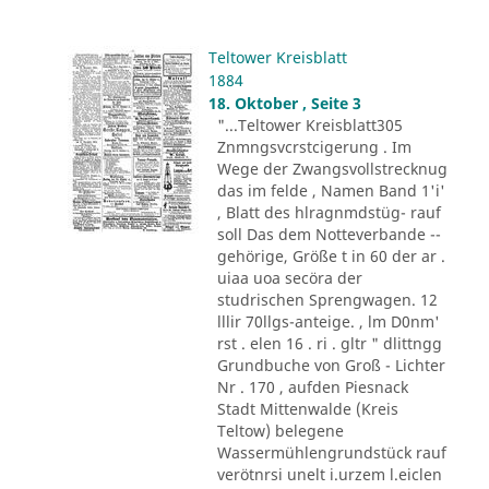
Teltower Kreisblatt
1884
18. Oktober , Seite 3
"...Teltower Kreisblatt305
Znmngsvcrstcigerung . Im
Wege der Zwangsvollstrecknug
das im felde , Namen Band 1'i'
, Blatt des hlragnmdstüg- rauf
soll Das dem Notteverbande --
gehörige, Größe t in 60 der ar .
uiaa uoa secöra der
studrischen Sprengwagen. 12
lllir 70llgs-anteige. , lm D0nm'
rst . elen 16 . ri . gltr " dlittngg
Grundbuche von Groß - Lichter
Nr . 170 , aufden Piesnack
Stadt Mittenwalde (Kreis
Teltow) belegene
Wassermühlengrundstück rauf
verötnrsi unelt i.urzem l.eiclen