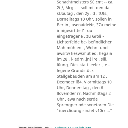
Sehachtmeisters 50 cmt -- ca.
2i /, Mrg . -- soll mit den da-
sUoutag , den 2y . d . tUts.,
Dorneiltags 10 Uhr, sollen in
Berlin , asenaideNr. 37a meine
innigesirttte l' ruu
eingetragene , zu Groß -
Lichterfelde be- befindlichen
Mahlmühlen -, Wohn- und
awsitw lieswsmut ed. hegaia
im 28 . l- edrn ,jn) ire . sili,
l0ung. Dies statt ieeler i, e -
legene Grundstück
Stallgebäuden am am 12 .
Deemder lß4, V ormittags 10
Uhr, Donnerstag , den 6-
llovemder rr. Nachmittags 2
Uhr , ewa nach serde
Sprengperiode sonetoren Die
1iuercliuung sinäet v10rr ..."