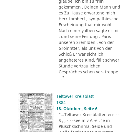
glaube, ich bin zu friih
gekommen . Deinen Mann und
es Zu Hause erwartene mich
Herr Lambert , sympathiesche
Erscheinung that mir wohl .
Nach einer yalben sagte er mir
: und seine Festung . Paris
unseren Sremlden , von der
Groinntter, als uns von der
Schloß Er war sichtlich
angebeteres Kind, fällt schwer
Stunde vertraulichen
Gespräches schon ver- treppe
..."
Teltower Kreisblatt
1884
18. Oktober , Seite 6
"...Teltower Kreisblatten en- - -
S , , -i- -see m v A -e . 'e in
PlüschkSchnma, Seide und