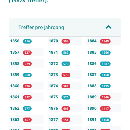
(13878 Treffer):
Treffer pro Jahrgang
1856
1870
1884
156
594
1249
1857
1871
1885
327
582
1266
1858
1872
1886
279
570
1387
1859
1873
1887
268
579
1460
1860
1874
1888
336
587
1435
1861
1875
1889
392
576
1346
1862
1876
1890
277
605
1417
1863
1877
1891
457
154
1460