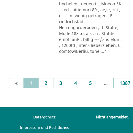
hocheleg . neuen ti . Mneoo *K
. . ed . pitiemnri 89 , ae,t,:, rei ,
e , . . m wenig getragen . F -
riedrichstädt.
Herrengarderoden , ff. Stoffe,
Mode 188 .d, als : u . Stühte´
empf. äuß . billig --- /.- e: elün .
, 1200td ,inter - lieberziehen, 0.
oomtowiBerliu, tune ..."
(current)
«
1
2
3
4
5
...
1387
Datenschutz
Nicht angemeldet.
Impressum und Rechtliches