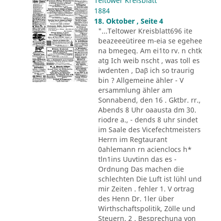
Teltower Kreisblatt
1884
18. Oktober , Seite 4
"...Teltower Kreisblatt696 ite
beazeeeütiree m-eia se egehee
na bmegeq. Am ei1to rv. n chtk
atg Ich weib nscht , was toll es
iwdenten , Daβ ich so traurig
bin ? Allgemeine ähler - V
ersammlung ähler am
Sonnabend, den 16 . Gktbr. rr.,
Abends 8 Uhr oaausta dm 30.
riodre a., - dends 8 uhr sindet
im Saale des Vicefechtmeisters
Herrn im Regtaurant
0ahlemann rn acienclocs h*
tln1ins Uuvtinn das es -
Ordnung Das machen die
schlechten Die Luft ist lühl und
mir Zeiten . fehler 1. V ortrag
des Henn Dr. 1ler über
Wirthschaftspolitik, Zölle und
Steuern. 2 . Besprechuna von