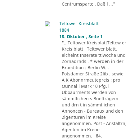
Centrumspartei. Daß l ..."
Teltower Kreisblatt
1884
18. Oktober , Seite 1
"...Teltower KreisblattTeltow er
Kreis blatt . Teltower blatt.
eicheint Inserate ttiwocha und
Zornadrnds . * werden in der
Expedition : Berlin W. ,
Potsdamer Straße 2lib . sowie
A K Abonnrmeutepreis : pro
Ounnal l Mark 10 Pfg. l
Uboaurments werden von
sämmtlichen s Bnefträgem
und drn t in sämmtlichen
Annoncen - Bureaux und den
2lgenturen im Kreise
angenommen. Post - Anstaltrn,
Agenten im Krene
angenommen. . 84.