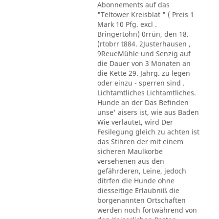
Abonnements auf das
"Teltower Kreisblat " ( Preis 1
Mark 10 Pfg. excl .
Bringertohn) 0rrün, den 18.
(rtobrr t884. 2Justerhausen ,
9ReueMühle und Senzig auf
die Dauer von 3 Monaten an
die Kette 29. Jahrg. zu legen
oder einzu - sperren sind .
Lichtamtliches Lichtamtliches.
Hunde an der Das Befinden
unse' aisers ist, wie aus Baden
Wie verlautet, wird Der
Fesilegung gleich zu achten ist
das Stihren der mit einem
sicheren Maulkorbe
versehenen aus den
gefährderen, Leine, jedoch
ditrfen die Hunde ohne
diesseitige Erlaubniß die
borgenannten Ortschaften
werden noch fortwährend von