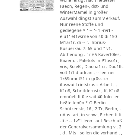
Wolle fertigt nach neuester
Faeon, ´Regen-, dst- und
WinterMämel in großer
Auswahl dingst zum V erkauf.
Nur reene Stoffe und
gediegene * ' -- '- 1 -rvrI -
e:u1' et1vsrne von 40 di 150
M1ar1r. di -- '. lhbrius-
Kusuerkau 7: 65 und " v1.
Abthenung . ' r 65 Kavei10les,
Kiiaer u . Paletots in P1üso1i ,
vris, SoleK , Diaona1 u . Dou1llc
volt 1i1 dlurk an . -- leerner
1k6SnmntS1 in gr0ssrer
iluswuiil rietstrus c Arbeit . .
K1n8, Schnitdernstr., K. K1n8
omnüelt lt 0ie sait 40 Inln- en
be8teiten0o * O Berlin
Schützenstr. 16 , 2 Tr. Berlin, -
uAus tart. in schw . Eichen ti ti
-ti e -- 1v"1 leon Laut Beschluß
der Generalversammlung v . 2
. d . Mts . sollen die vorhand . ,