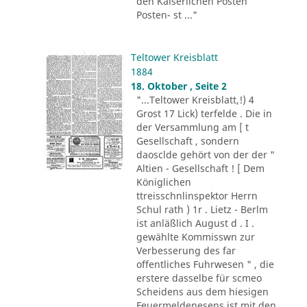
den Kaiserlichen Posten
Posten- st ..."
Teltower Kreisblatt
1884
18. Oktober , Seite 2
"...Teltower Kreisblatt,!) 4
Grost 17 Lick) terfelde . Die in
der Versammlung am [ t
Gesellschaft , sondern
daosclde gehört von der der "
Altien - Gesellschaft ! [ Dem
Königlichen
ttreisschnlinspektor Herrn
Schul rath ) 1r . Lietz - Berlm
ist anläßlich August d . I .
gewählte Kommisswn zur
Verbesserung des far
offentliches Fuhrwesen " , die
erstere dasselbe für scmeo
Scheidens aus dem hiesigen
Feuermeldenesens ist mit den