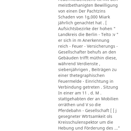
meistbethanigten Bewilligung
von einen Der Pachtzins
Schaden von 1g,000 Miark
jährlich genachtet hat . [
Aufsichtsbezirke der hohen "
Landkreis die Berlin - Telto :v "
er sich in m Anerkennung
reich - Feuer - Versicherungs -
Gesellschafter behufs an den
Gebäuden trifft müthin diese,
während Verdienste ,
siebenjährigen , Beiträgen zu
einer thetegraphischen
Feuermelde - Einrichtung in
Verbindung getreten . Sitzung
In einer am 11 . d. M .
stattgehabten der an Mobilien
orräthen und V so die
Pferdebahn - Gesellschaft [ [ j
gesegneter Wtrtsamkeit ols
Kreisschulenspektor um die
Hebung und Förderung des ..."