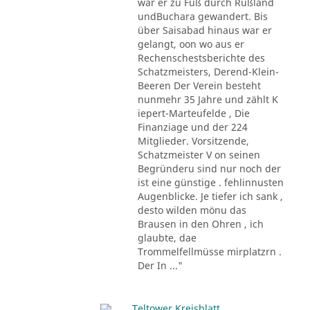
war er zu Fuß durch Rußland
undBuchara gewandert. Bis
über Saisabad hinaus war er
gelangt, oon wo aus er
Rechenschestsberichte des
Schatzmeisters, Derend-Klein-
Beeren Der Verein besteht
nunmehr 35 Jahre und zählt K
iepert-Marteufelde , Die
Finanziage und der 224
Mitglieder. Vorsitzende,
Schatzmeister V on seinen
Begründeru sind nur noch der
ist eine günstige . fehlinnusten
Augenblicke. Je tiefer ich sank ,
desto wilden mönu das
Brausen in den Ohren , ich
glaubte, dae
Trommelfellmüsse mirplatzrn .
Der In ..."
Teltower Kreisblatt