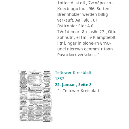
1nttee di.si dll , 7vcn8pcecn -
Knecblugo lno . 9l6. Sorten
Brennhölzer werden billig
verkauft. Aa . 9l6 . u1
Dsttrnnier Eter A 6.
7Vn1demar- 8u- as6e 27 [ Otto
3ohnutr , er1m , v K amptieblt
iltr l. nger in oione-rn 8rnU-
unel nierewn oenmm1r tonn
Puvnckorr versckri ..."
Teltower Kreisblatt
1887
22. Januar , Seite 8
"...Teltower Kreisblatt