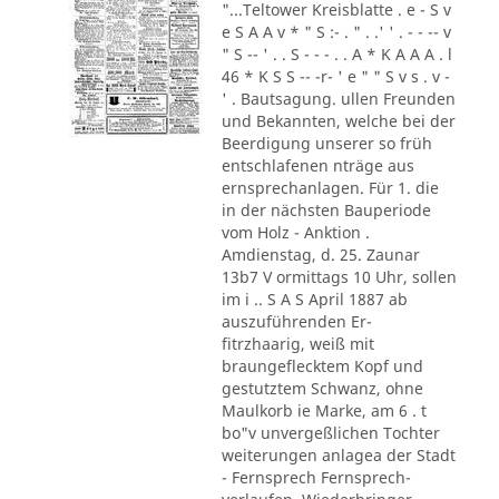
"...Teltower Kreisblatte . e - S v
e S A A v * " S :- . " . .' ' . - - -- v
" S -- ' . . S - - - . . A * K A A A . l
46 * K S S -- -r- ' e " " S v s . v -
' . Bautsagung. ullen Freunden
und Bekannten, welche bei der
Beerdigung unserer so früh
entschlafenen nträge aus
ernsprechanlagen. Für 1. die
in der nächsten Bauperiode
vom Holz - Anktion .
Amdienstag, d. 25. Zaunar
13b7 V ormittags 10 Uhr, sollen
im i .. S A S April 1887 ab
auszuführenden Er-
fitrzhaarig, weiß mit
braungeflecktem Kopf und
gestutztem Schwanz, ohne
Maulkorb ie Marke, am 6 . t
bo"v unvergeßlichen Tochter
weiterungen anlagea der Stadt
- Fernsprech Fernsprech-