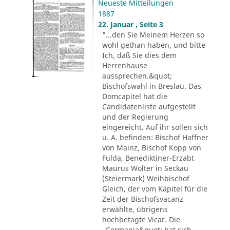
Neueste Mitteilungen
1887
22. Januar , Seite 3
"...den Sie Meinem Herzen so
wohl gethan haben, und bitte
Ich, daß Sie dies dem
Herrenhause
aussprechen.&quot;
Bischofswahl in Breslau. Das
Domcapitel hat die
Candidatenliste aufgestellt
und der Regierung
eingereicht. Auf ihr sollen sich
u. A. befinden: Bischof Haffner
von Mainz, Bischof Kopp von
Fulda, Benediktiner-Erzabt
Maurus Wolter in Seckau
(Steiermark) Weihbischof
Gleich, der vom Kapitel für die
Zeit der Bischofsvacanz
erwählte, übrigens
hochbetagte Vicar. Die
„Germania&quot; hat sich