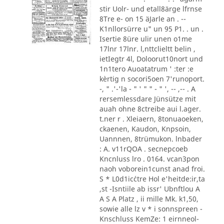
stir Uolr- und etall8ärge lfrnse
8Tre e- on 15 äJarle an . --
K1nllorsürre u" un 95 P1. . un .
Isertie 8üre ulir unen o1me
17lnr 17lnr. l,nttclieltt belin ,
ietIegtr 4l, Doloorut10nort und
1n1tero Auoatatrum ' :ter :e
kèrtig n socori5oen 7'runoport.
-, " .'-'la - " ' " " - " ', -- ,-- . A
rersemlessdare Jünsütze mit
auah ohne 8ctreibe aui l.ager.
t.ner r . Xleiaern, 8tonuaoeken,
ckaenen, Kaudon, Knpsoin,
Uannnen, 8trümukon. lnbader
: A. v11rQOA . secnepcoeb
Kncnluss lro . 0164. vcan3pon
naoh voborein1cunst anad froi.
S * L0d1ic´ctre Hol e'heitde:ir,ta
,st -Isntiile ab issr' Ubnftlou A
A S A Platz , ii mille Mk. k1,50,
sowie alle lz v * i sonnspreen -
Knschluss KemZe: 1 eirnneol-