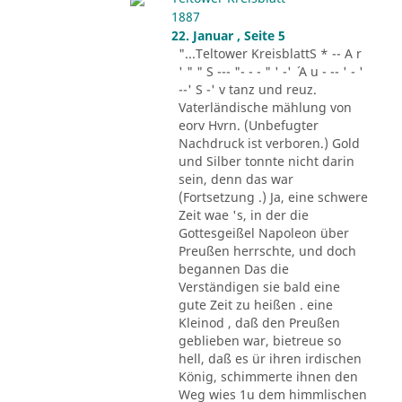
1887
22. Januar , Seite 5
"...Teltower KreisblattS * -- A r
' " " S --- "- - - " ' -' ´ A u - -- ' - '
--' S -' v tanz und reuz.
Vaterländische mählung von
eorv Hvrn. (Unbefugter
Nachdruck ist verboren.) Gold
und Silber tonnte nicht darin
sein, denn das war
(Fortsetzung .) Ja, eine schwere
Zeit wae 's, in der die
Gottesgeißel Napoleon über
Preußen herrschte, und doch
begannen Das die
Verständigen sie bald eine
gute Zeit zu heißen . eine
Kleinod , daß den Preußen
geblieben war, bietreue so
hell, daß es ür ihren irdischen
König, schimmerte ihnen den
Weg wies 1u dem himmlischen