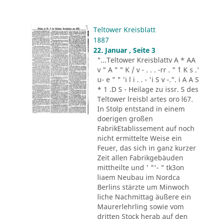
Teltower Kreisblatt
1887
22. Januar , Seite 3
"...Teltower Kreisblattv A * AA
v " A " " K / v - . . . -rr . " ´1 K s .'
u- e " " 'i l i . . - 'i S v -.". i A A S
* 1 .D S - Heilage zu issr. S des
Teltower lreisbl artes oro l67.
In Stolp entstand in einem
doerigen großen
FabrikEtablissement auf noch
nicht ermittelte Weise ein
Feuer, das sich in ganz kurzer
Zeit allen Fabrikgebäuden
mittheilte und ' "'- " tk3on
liaem Neubau im Nordca
Berlins stärzte um Minwoch
liche Nachmittag äußere ein
Maurerlehrling sowie vom
dritten Stock herab auf den