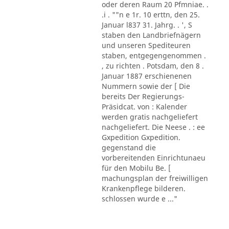
oder deren Raum 20 Pfmniae. .
.i . ""n e 1r. 10 erttn, den 25.
Januar l837 31. Jahrg. . ', S
staben den Landbriefnägern
und unseren Spediteuren
staben, entgegengenommen .
, zu richten . Potsdam, den 8 .
Januar 1887 erschienenen
Nummern sowie der [ Die
bereits Der Regierungs-
Präsidcat. von : Kalender
werden gratis nachgeliefert
nachgeliefert. Die Neese . : ee
Gxpedition Gxpedition.
gegenstand die
vorbereitenden Einrichtunaeu
für den Mobilu Be. [
machungsplan der freiwilligen
Krankenpflege bilderen.
schlossen wurde e ..."