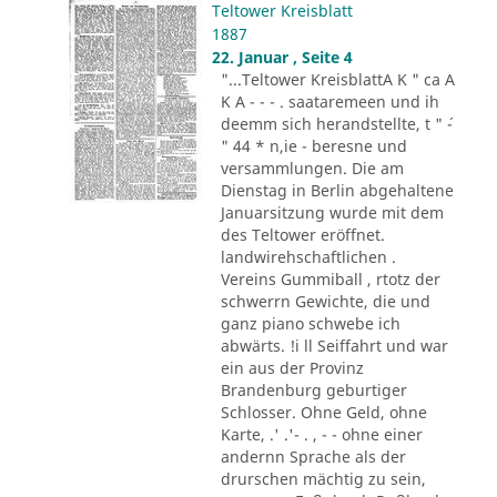
Teltower Kreisblatt
1887
22. Januar , Seite 4
"...Teltower KreisblattA K " ca A
K A - - - . saataremeen und ih
deemm sich herandstellte, t " ´-
" 44 * n,ie - beresne und
versammlungen. Die am
Dienstag in Berlin abgehaltene
Januarsitzung wurde mit dem
des Teltower eröffnet.
landwirehschaftlichen .
Vereins Gummiball , rtotz der
schwerrn Gewichte, die und
ganz piano schwebe ich
abwärts. !i ll Seiffahrt und war
ein aus der Provinz
Brandenburg geburtiger
Schlosser. Ohne Geld, ohne
Karte, .' .'- . , - - ohne einer
andernn Sprache als der
drurschen mächtig zu sein,