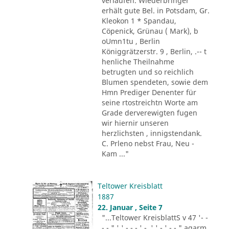
verlaufen. Wiederbringer
erhält gute Bel. in Potsdam, Gr.
Kleokon 1 * Spandau,
Cöpenick, Grünau ( Mark), b
oUmn1tu , Berlin
Königgrätzerstr. 9 , Berlin, .-- t
henliche Theilnahme
betrugten und so reichlich
Blumen spendeten, sowie dem
Hmn Prediger Denenter für
seine rtostreichtn Worte am
Grade derverewigten fugen
wir hiernir unseren
herzlichsten , innigstendank.
C. Prleno nebst Frau, Neu -
Kam ..."
Teltower Kreisblatt
1887
22. Januar , Seite 7
"...Teltower KreisblattS v 47 '- -
- - " ' ' - - - ' -. ' ' - ' -.-." agarm