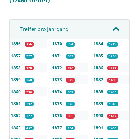
(12460 Treffer):
Treffer pro Jahrgang
1856
1870
1884
156
594
1249
1857
1871
1885
327
582
1266
1858
1872
1886
279
570
1387
1859
1873
1887
268
579
1460
1860
1874
1888
336
587
1435
1861
1875
1889
392
576
1346
1862
1876
1890
277
605
1417
1863
1877
1891
457
154
1460