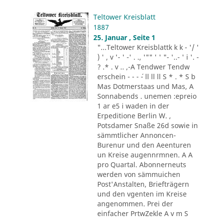
Teltower Kreisblatt
1887
25. Januar , Seite 1
"...Teltower Kreisblattk k k - '/ '
) ' , v '- ' -' . ., '"" ' ' "- '..- ' i '. -
? .* . v .. ,-A Tendwer Tendw
erschein - - - ´- ll ll ll S * . * S b
Mas Dotmerstaas und Mas, A
Sonnabends . unemen :epreio
1 ar e5 i waden in der
Erpeditione Berlin W. ,
Potsdamer Snaße 26d sowie in
sämmtlicher Annoncen-
Burenur und den Aeenturen
un Kreise augennrmnen. A A
pro Quartal. Abonnerneuts
werden von sämmuichen
Post'Anstalten, Briefträgern
und den vgenten im Kreise
angenommen. Prei der
einfacher PrtwZekle A v m S