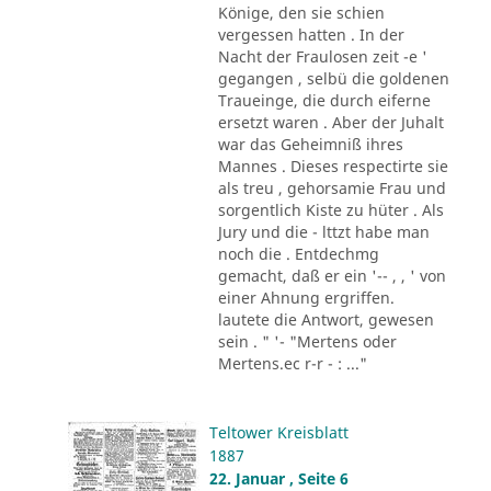
Könige, den sie schien
vergessen hatten . In der
Nacht der Fraulosen zeit -e '
gegangen , selbü die goldenen
Traueinge, die durch eiferne
ersetzt waren . Aber der Juhalt
war das Geheimniß ihres
Mannes . Dieses respectirte sie
als treu , gehorsamie Frau und
sorgentlich Kiste zu hüter . Als
Jury und die - lttzt habe man
noch die . Entdechmg
gemacht, daß er ein '-- , , ' von
einer Ahnung ergriffen.
lautete die Antwort, gewesen
sein . " '- "Mertens oder
Mertens.ec r-r - : ..."
Teltower Kreisblatt
1887
22. Januar , Seite 6