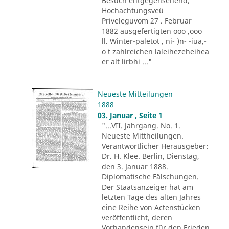
Besuch entgegensehend,
Hochachtungsveü
Priveleguvom 27 . Februar
1882 ausgefertigten ooo ,ooo
ll. Winter-paletot , ni- )n- -iua,-
o t zahlreichen laleihezeheihea
er alt lirbhi ..."
Neueste Mitteilungen
1888
03. Januar , Seite 1
"...VII. Jahrgang. No. 1.
Neueste Mittheilungen.
Verantwortlicher Herausgeber:
Dr. H. Klee. Berlin, Dienstag,
den 3. Januar 1888.
Diplomatische Fälschungen.
Der Staatsanzeiger hat am
letzten Tage des alten Jahres
eine Reihe von Actenstücken
veröffentlicht, deren
Vorhandensein für den Frieden