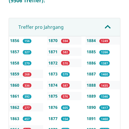
(9506 Treffer):
Treffer pro Jahrgang
1856
1870
1884
156
594
1249
1857
1871
1885
327
582
1266
1858
1872
1886
279
570
1387
1859
1873
1887
268
579
1460
1860
1874
1888
336
587
1435
1861
1875
1889
392
576
1346
1862
1876
1890
277
605
1417
1863
1877
1891
457
154
1460