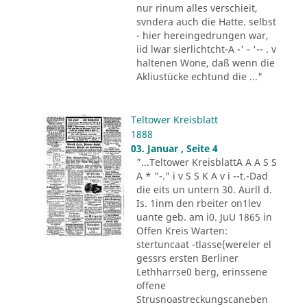
nur rinum alles verschieit,
svndera auch die Hatte. selbst
- hier hereingedrungen war,
iid lwar sierlichtcht-A -' - '-- . v
haltenen Wone, daß wenn die
Akliustücke echtund die ..."
Teltower Kreisblatt
1888
03. Januar , Seite 4
"...Teltower KreisblattA A A S S
A * "-." i v S S K A v i --t.-Dad
die eits un untern 30. Aurll d.
Is. 1inm den rbeiter on1lev
uante geb. am i0. JuU 1865 in
Offen Kreis Warten:
stertuncaat -tlasse(wereler el
gessrs ersten Berliner
Lethharrse0 berg, erinssene
offene
Strusnoastreckungscaneben