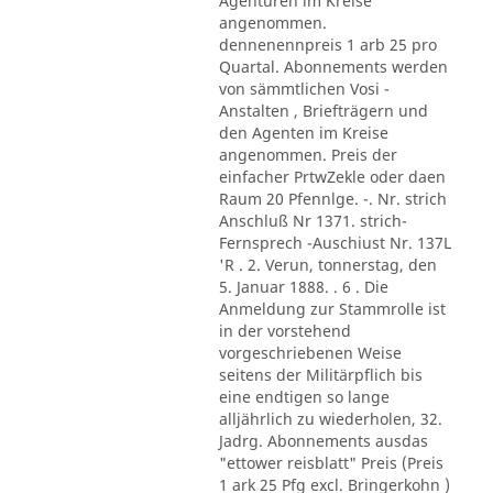
Agenturen im Kreise
angenommen.
dennenennpreis 1 arb 25 pro
Quartal. Abonnements werden
von sämmtlichen Vosi -
Anstalten , Briefträgern und
den Agenten im Kreise
angenommen. Preis der
einfacher PrtwZekle oder daen
Raum 20 Pfennlge. -. Nr. strich
Anschluß Nr 1371. strich-
Fernsprech -Auschiust Nr. 137L
'R . 2. Verun, tonnerstag, den
5. Januar 1888. . 6 . Die
Anmeldung zur Stammrolle ist
in der vorstehend
vorgeschriebenen Weise
seitens der Militärpflich bis
eine endtigen so lange
alljährlich zu wiederholen, 32.
Jadrg. Abonnements ausdas
"ettower reisblatt" Preis (Preis
1 ark 25 Pfg excl. Bringerkohn )