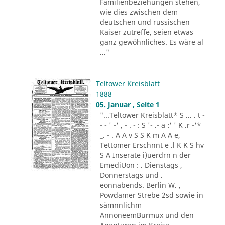
Familienbeziehungen stehen,
wie dies zwischen dem
deutschen und russischen
Kaiser zutreffe, seien etwas
ganz gewöhnliches. Es wäre al
..."
Teltower Kreisblatt
1888
05. Januar , Seite 1
"...Teltower Kreisblatt* S ... . t -
- - ' -' , - . - : S '- .- a :' ' K .r -'*
_. - . A A v S S K m A A e,
Tettomer Erschnnt e .l K K S hv
S A Inserate i)uerdrn n der
EmediUon : . Dienstags ,
Donnerstags und .
eonnabends. Berlin W. ,
Powdamer Strebe 2sd sowie in
sämnnlichm
AnnoneemBurmux und den