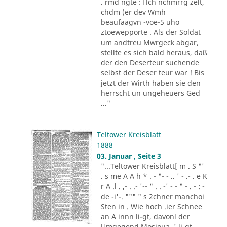
. rmd ngte : ffch nchmrrg zelt,
chdm (er dev Wmh
beaufaagvn -voe-5 uho
ztoewepporte . Als der Soldat
um andtreu Mwrgeck abgar,
stellte es sich bald heraus, daß
der den Deserteur suchende
selbst der Deser teur war ! Bis
jetzt der Wirth haben sie den
herrscht un ungeheuers Ged
..."
Teltower Kreisblatt
1888
03. Januar , Seite 3
"...Teltower Kreisblatt[ m . S "'
. s me A A h * . - "- - .. ' - .- . e K
r A .l . ,- . .- '-- " . . -' - - " - . - : -
de -i'-. """ " s 2chner manchoi
Sten in . Wie hoch .ier Schnee
an A innn li-gt, davonl der
Umgegend Mosioua .' li-gt