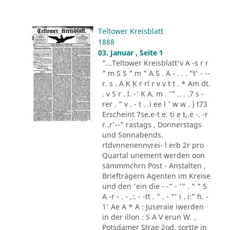
Teltower Kreisblatt
1888
03. Januar , Seite 1
"...Teltower Kreisblatt'v A -s r r
" m S S " m " A S . A - . . . "t' - --
r. s . A K K r rl r v v t t . * Am dt.
. v S r . l. -' K A. m . '" .. . .7 s -
rer . " v . - t . .i ee l ' w w . ) t73
Erscheint 7se.e-t e. ti e t,.e -. -r
r .r'--" rastags , Donnerstags
und Sonnabends.
rtdvnnenennvrei- l erb 2r pro
Quartal unement werden oon
sämmmchrn Post - Anstalten ,
Briefträgern Agenten im Kreise
und den 'ein die - -" - '" . " " S
A -r - . - ,:. - -tt . " . - "' i . i:" h. -
1' Ae A * A : Juseraie iwerden
in der illon : S A V erun W. ,
Potsdamer Strae 2od. sortte in