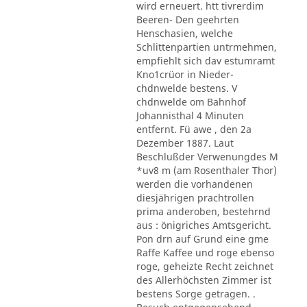
wird erneuert. htt tivrerdim
Beeren- Den geehrten
Henschasien, welche
Schlittenpartien untrmehmen,
empfiehlt sich dav estumramt
Kno1crüor in Nieder-
chdnwelde bestens. V
chdnwelde om Bahnhof
Johannisthal 4 Minuten
entfernt. Fü awe , den 2a
Dezember 1887. Laut
Beschlußder Verwenungdes M
*uv8 m (am Rosenthaler Thor)
werden die vorhandenen
diesjährigen prachtrollen
prima anderoben, bestehrnd
aus : önigriches Amtsgericht.
Pon drn auf Grund eine gme
Raffe Kaffee und roge ebenso
roge, geheizte Recht zeichnet
des Allerhöchsten Zimmer ist
bestens Sorge getragen. .