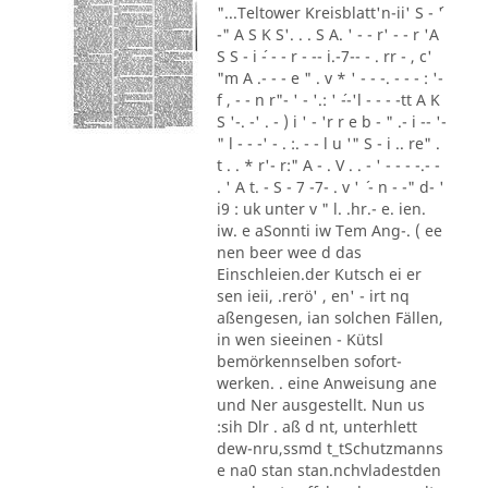
"...Teltower Kreisblatt'n-ii' S - ´'
-" A S K S'. . . S A. ' - - r' - - r 'A
S S - i ´- - - r - -- i.-7-- - . rr - , c'
"m A .- - - e " . v * ' - - -. - - - : '-
f , - - n r"- ' - '.: ' ´--'l - - - -tt A K
S '-. -' . - ) i ' - 'r r e b - " .- i -- '-
" l - - -' - . :. - - l u '" S - i .. re" .
t . . * r'- r:" A - . V . . - ' - - - -.- -
. ' A t. - S - 7 -7- . v ' ´ - n - -" d- '
i9 : uk unter v " l. .hr.- e. ien.
iw. e aSonnti iw Tem Ang-. ( ee
nen beer wee d das
Einschleien.der Kutsch ei er
sen ieii, .rerö' , en' - irt nq
aßengesen, ian solchen Fällen,
in wen sieeinen - Kütsl
bemörkennselben sofort-
werken. . eine Anweisung ane
und Ner ausgestellt. Nun us
:sih Dlr . aß d nt, unterhlett
dew-nru,ssmd t_tSchutzmanns
e na0 stan stan.nchvladestden