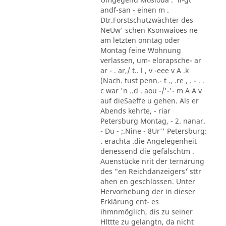
andf-san - einen m .
Dtr.Forstschutzwächter des
NeUw' schen Ksonwaioes ne
am letzten onntag oder
Montag feine Wohnung
verlassen, um- elorapsche- ar
ar - . ar,/ t.. l , v -eee v A .k
(Nach. tust penn.- t ., .re , . - . .
c war 'n ..d . aou -/'-'- m A A v
auf dieSaeffe u gehen. Als er
Abends kehrte, - riar
Petersburg Montag, - 2. nanar.
- Du - ;.Nine - 8Ur'' Petersburg:
. erachta .die Angelegenheit
denessend die gefälschtm .
Auenstücke nrit der ternärung
des "en Reichdanzeigers´' sttr
ahen en geschlossen. Unter
Hervorhebung der in dieser
Erklärung ent- es
ihmnmöglich, dis zu seiner
Hlttte zu gelangtn, da nicht