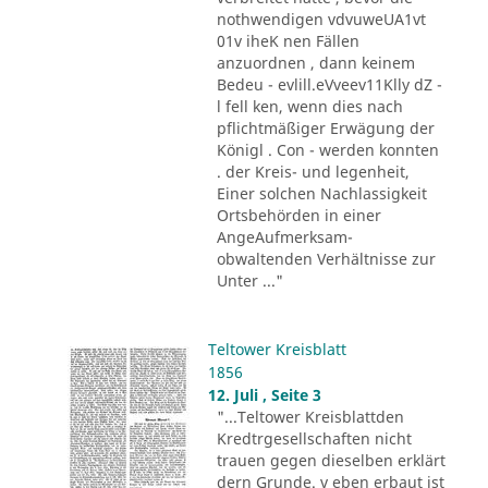
nothwendigen vdvuweUA1vt
01v iheK nen Fällen
anzuordnen , dann keinem
Bedeu - evlill.eVveev11Klly dZ -
l fell ken, wenn dies nach
pflichtmäßiger Erwägung der
Königl . Con - werden konnten
. der Kreis- und legenheit,
Einer solchen Nachlassigkeit
Ortsbehörden in einer
AngeAufmerksam-
obwaltenden Verhältnisse zur
Unter ..."
Teltower Kreisblatt
1856
12. Juli , Seite 3
"...Teltower Kreisblattden
Kredtrgesellschaften nicht
trauen gegen dieselben erklärt
dern Grunde. v eben erbaut ist