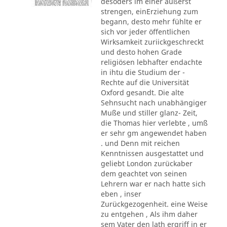
desoders im einer äußerst
strengen, einErziehung zum
begann, desto mehr fühlte er
sich vor jeder öffentlichen
Wirksamkeit zuriickgeschreckt
und desto hohen Grade
religiösen lebhafter endachte
in ihtu die Studium der -
Rechte auf die Universität
Oxford gesandt. Die alte
Sehnsucht nach unabhängiger
Muße und stiller glanz- Zeit,
die Thomas hier verlebte , umß
er sehr gm angewendet haben
. und Denn mit reichen
Kenntnissen ausgestattet und
geliebt London zurückaber
dem geachtet von seinen
Lehrern war er nach hatte sich
eben , inser
Zurückgezogenheit. eine Weise
zu entgehen , Als ihm daher
sem Vater den lath ergriff in er