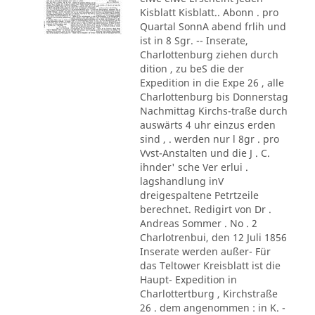
Kisblatt Kisblatt.. Abonn . pro
Quartal SonnA abend frlih und
ist in 8 Sgr. -- Inserate,
Charlottenburg ziehen durch
dition , zu beS die der
Expedition in die Expe 26 , alle
Charlottenburg bis Donnerstag
Nachmittag Kirchs-traße durch
auswärts 4 uhr einzus erden
sind , . werden nur l 8gr . pro
Vvst-Anstalten und die J . C.
ihnder' sche Ver erlui .
lagshandlung inV
dreigespaltene Petrtzeile
berechnet. Redigirt von Dr .
Andreas Sommer . No . 2
Charlotrenbui, den 12 Juli 1856
Inserate werden außer- Für
das Teltower Kreisblatt ist die
Haupt- Expedition in
Charlottertburg , Kirchstraße
26 . dem angenommen : in K. -