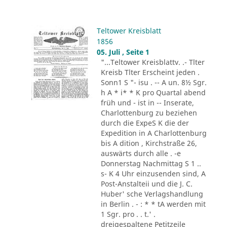
Teltower Kreisblatt
1856
05. Juli , Seite 1
"...Teltower Kreisblattv. .- Tlter
Kreisb Tlter Erscheint jeden .
Sonn1 S "- isu . -- A un. 8½ Sgr.
h A * i* * K pro Quartal abend
früh und - ist in -- Inserate,
Charlottenburg zu beziehen
durch die ExpeS K die der
Expedition in A Charlottenburg
bis A dition , Kirchstraße 26,
auswärts durch alle . -e
Donnerstag Nachmittag S 1 ..
s- K 4 Uhr einzusenden sind, A
Post-Anstalteii und die J. C.
Huber' sche Verlagshandlung
in Berlin . - : * * tA werden mit
1 Sgr. pro . . t.' .
dreigespaltene Petitzeile