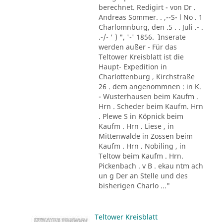
berechnet. Redigirt - von Dr .
Andreas Sommer. . ,--S- l No . 1
Charlomnburg, den .5 . . Juli .- .
.-/- ' ) ", '-' 1856. ´ Inserate
werden außer - Für das
Teltower Kreisblatt ist die
Haupt- Expedition in
Charlottenburg , Kirchstraße
26 . dem angenommnen : in K.
- Wusterhausen beim Kaufm .
Hrn . Scheder beim Kaufm. Hrn
. Plewe S in Köpnick beim
Kaufm . Hrn . Liese , in
Mittenwalde in Zossen beim
Kaufm . Hrn . Nobiling , in
Teltow beim Kaufm . Hrn.
Pickenbach . v B . ekau ntm ach
un g Der an Stelle und des
bisherigen Charlo ..."
Teltower Kreisblatt