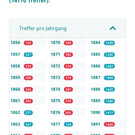
(14770 Treffer):
Treffer pro Jahrgang
1856
1870
1884
156
594
1249
1857
1871
1885
327
582
1266
1858
1872
1886
279
570
1387
1859
1873
1887
268
579
1460
1860
1874
1888
336
587
1435
1861
1875
1889
392
576
1346
1862
1876
1890
277
605
1417
1863
1877
1891
457
154
1460