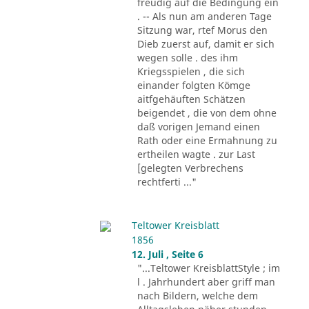
freudig auf die Bedingung ein
. -- Als nun am anderen Tage
Sitzung war, rtef Morus den
Dieb zuerst auf, damit er sich
wegen solle . des ihm
Kriegsspielen , die sich
einander folgten Kömge
aitfgehäuften Schätzen
beigendet , die von dem ohne
daß vorigen Jemand einen
Rath oder eine Ermahnung zu
ertheilen wagte . zur Last
[gelegten Verbrechens
rechtferti ..."
Teltower Kreisblatt
1856
12. Juli , Seite 6
"...Teltower KreisblattStyle ; im
l . Jahrhundert aber griff man
nach Bildern, welche dem