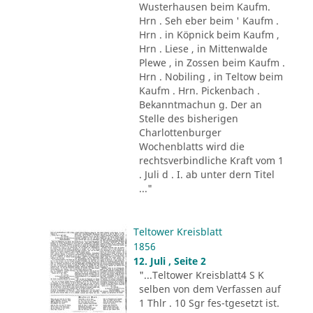
Wusterhausen beim Kaufm.
Hrn . Seh eber beim ' Kaufm .
Hrn . in Köpnick beim Kaufm ,
Hrn . Liese , in Mittenwalde
Plewe , in Zossen beim Kaufm .
Hrn . Nobiling , in Teltow beim
Kaufm . Hrn. Pickenbach .
Bekanntmachun g. Der an
Stelle des bisherigen
Charlottenburger
Wochenblatts wird die
rechtsverbindliche Kraft vom 1
. Juli d . I. ab unter dern Titel
..."
Teltower Kreisblatt
1856
12. Juli , Seite 2
"...Teltower Kreisblatt4 S K
selben von dem Verfassen auf
1 Thlr . 10 Sgr fes-tgesetzt ist.