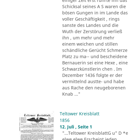
einiger Zeit erst rührte ihn das
Schicksal seines A S waren die
bösen Gungen in im Lande das
voller Geschäftigkeit , rings
sanste des Landes und die
Wuth der Zerstörung verließ
ihn , um mehr und mehr
einem weichen und stillen
schändliche Gerücht Schmerze
Platz zu ma-- und bescheidene
Bernauerin sei eine Hexe , eine
Schwarzkünstlerin chen . Im
Dezember 1436 folgte er der
vermittelnd austte- und habe
aus Rache den neugeborenen
Knab ..."
Teltower Kreisblatt
1856
12. Juli , Seite 1
"...Teltower KreisblattG u" D *e
elwe elwe Erscheint jeden