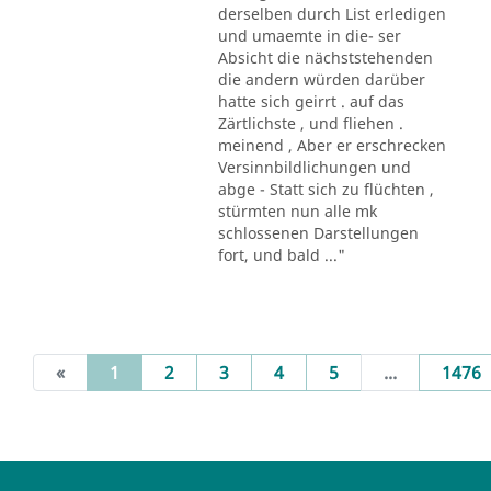
derselben durch List erledigen
und umaemte in die- ser
Absicht die nächststehenden
die andern würden darüber
hatte sich geirrt . auf das
Zärtlichste , und fliehen .
meinend , Aber er erschrecken
Versinnbildlichungen und
abge - Statt sich zu flüchten ,
stürmten nun alle mk
schlossenen Darstellungen
fort, und bald ..."
(current)
«
1
2
3
4
5
...
1476