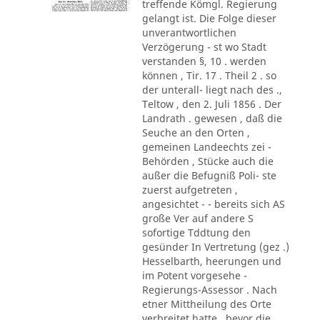
treffende Kömgl. Regierung
gelangt ist. Die Folge dieser
unverantwortlichen
Verzögerung - st wo Stadt
verstanden §, 10 . werden
können , Tir. 17 . Theil 2 . so
der unterall- liegt nach des .,
Teltow , den 2. Juli 1856 . Der
Landrath . gewesen , daß die
Seuche an den Orten ,
gemeinen Landeechts zei -
Behörden , Stücke auch die
außer die Befugniß Poli- ste
zuerst aufgetreten ,
angesichtet - - bereits sich AS
große Ver auf andere S
sofortige Tddtung den
gesünder In Vertretung (gez .)
Hesselbarth, heerungen und
im Potent vorgesehe -
Regierungs-Assessor . Nach
etner Mittheilung des Orte
verbreitet hatte , bevor die