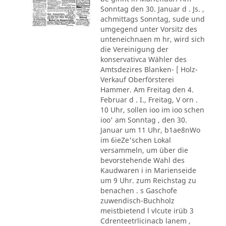
Sonntag den 30. Januar d . Js. ,
achmittags Sonntag, sude und
umgegend unter Vorsitz des
unteneichnaen m hr, wird sich
die Vereinigung der
konservativca Wähler des
Amtsdezires Blanken- [ Holz-
Verkauf Oberförsterei
Hammer. Am Freitag den 4.
Februar d . I., Freitag, V orn .
10 Uhr, sollen ioo im ioo schen
ioo' am Sonntag , den 30.
Januar um 11 Uhr, b1ae8nWo
im 6ieZe'schen Lokal
versammeln, um über die
bevorstehende Wahl des
Kaudwaren i in Marienseide
um 9 Uhr. zum Reichstag zu
benachen . s Gaschofe
zuwendisch-Buchholz
meistbietend l vlcute irüb 3
Cdrenteetrlicinacb lanem ,