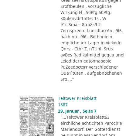
Keeli seel srostspiritu8 gegen
Sroftbeulen , vorzügliche
Wirkung Fl . 50Pfg 50Pfg.
80ulenvdr1ntte: 1s . W
91clSmar- 8tra8s9 2
7ernspreeb- l.necdluo Ao . 9l6.
nach no . 9l6 . Bethanie:n
emplichn idr l.ager in viekedn
Qnrv - Cthr Z. nTUhll Srus
avBes Radikalmittel gegea unel
Leiedldern edtonnaoeole
PuZeedoctorr verschiedener
Qua1ìtüten . aufgebnochenen
Sro ..."
Teltower Kreisblatt
1887
29. Januar , Seite 7
"...Teltower Kreisblatt63
eirchllche achtichten Parochie
Mariendorf. Der Gottesdienst
be ginnt in Mariendorf Am