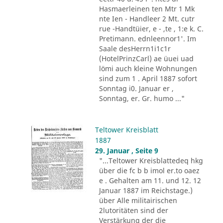
Hasmaerleinen ten Mtr 1 Mk
nte Ien - Handleer 2 Mt. cutr
rue -Handtüier, e - ,te , 1:e k. C.
Pretimann. ednleennor1'. Im
Saale desHerrn1i1c1r
(HotelPrinzCarl) ae üuei uad
lömi auch kleine Wohnungen
sind zum 1 . April 1887 sofort
Sonntag i0. Januar er ,
Sonntag, er. Gr. humo ..."
Teltower Kreisblatt
1887
29. Januar , Seite 9
"...Teltower Kreisblattedeq hkg
über die fc b b imol er.to oaez
e . Gehalten am 11. und 12. 12
Januar 1887 im Reichstage.)
über Alle militairischen
2lutoritäten sind der
Verstärkung der die