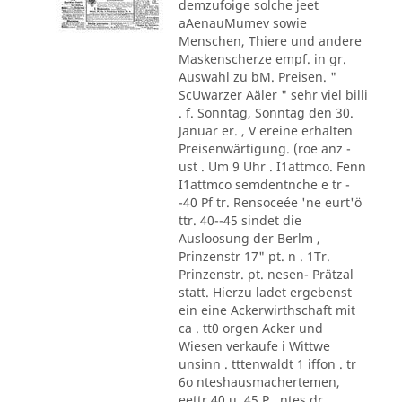
demzufoige solche jeet
aAenauMumev sowie
Menschen, Thiere und andere
Maskenscherze empf. in gr.
Auswahl zu bM. Preisen. "
ScUwarzer Aäler " sehr viel billi
. f. Sonntag, Sonntag den 30.
Januar er. , V ereine erhalten
Preisenwärtigung. (roe anz -
ust . Um 9 Uhr . I1attmco. Fenn
I1attmco semdentnche e tr -
-40 Pf tr. Rensoceée 'ne eurt'ö
ttr. 40--45 sindet die
Ausloosung der Berlm ,
Prinzenstr 17" pt. n . 1Tr.
Prinzenstr. pt. nesen- Prätzal
statt. Hierzu ladet ergebenst
ein eine Ackerwirthschaft mit
ca . tt0 orgen Acker und
Wiesen verkaufe i Wittwe
unsinn . tttenwaldt 1 iffon . tr
6o nteshausmachertemen,
eettr 40 u. 45 P . ntes dr