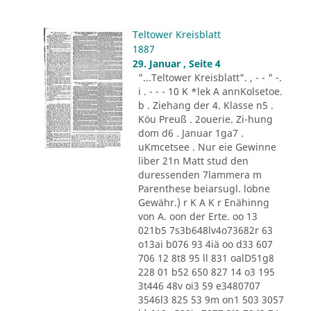
Teltower Kreisblatt
1887
29. Januar , Seite 4
"...Teltower Kreisblatt". , - - " -.
i . - - - 10 K *lek A annKolsetoe.
b . Ziehang der 4. Klasse n5 .
Köu Preuß . 2ouerie. Zi-hung
dom d6 . Januar 1ga7 .
uKmcetsee . Nur eie Gewinne
liber 21n Matt stud den
duressenden 7lammera m
Parenthese beiarsugl. lobne
Gewähr.) r K A K r Enähinng
von A. oon der Erte. oo 13
021b5 7s3b648lv4o73682r 63
o13ai b076 93 4iä oo d33 607
706 12 8t8 95 ll 831 oalD51g8
228 01 b52 650 827 14 o3 195
3t446 48v oi3 59 e3480707
3546l3 825 53 9m on1 503 3057