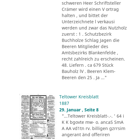
schweren Heer Schriftsteller
Crämer wird einen V ortrag
halten , und bittet der
Unterzeichnete l verkausi
werden und zwar das Nutzholz
zuerst : 1 . Schutzbezirk
Buchholze Schlag Jagen die
Beeren Mitglieder des
Amtsbezirks Blankenfelde ,
recht zahlreich zu erscheinen.
48. Liefern . ca 679 Stück
Bauholz lV . Beeren Klem-
Beeren den 25 . Ja ..."
Teltower Kreisblatt
1887
29. Januar , Seite 8
"...Teltower Kreisblatt-.-. ' 64 i
K K bgovte mw- o. ancaS SmA
A AA vd1tn rv. billigen gzrrsim
angerant änd offeriren