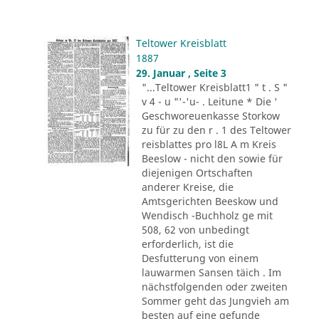
Teltower Kreisblatt
1887
29. Januar , Seite 3
"...Teltower Kreisblatt1 " t . S "
v 4 - u "'-'u- . Leitune * Die '
Geschworeuenkasse Storkow
zu für zu den r . 1 des Teltower
reisblattes pro l8L A m Kreis
Beeslow - nicht den sowie für
diejenigen Ortschaften
anderer Kreise, die
Amtsgerichten Beeskow und
Wendisch -Buchholz ge mit
508, 62 von unbedingt
erforderlich, ist die
Desfutterung von einem
lauwarmen Sansen täich . Im
nächstfolgenden oder zweiten
Sommer geht das Jungvieh am
besten auf eine gefunde