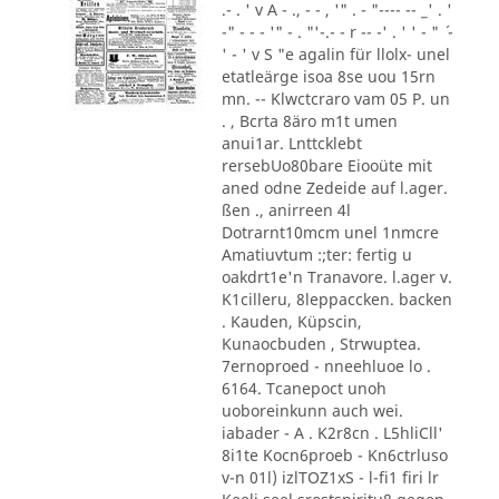
.- . ' v A - ., - - , '" . - "---- -- _' . '
-" - - - '" - . "'-.- - r -- -' . ' ' - " ´ -
' - ' v S "e agalin für llolx- unel
etatleärge isoa 8se uou 15rn
mn. -- Klwctcraro vam 05 P. un
. , Bcrta 8äro m1t umen
anui1ar. Lnttcklebt
rersebUo80bare Eiooüte mit
aned odne Zedeide auf l.ager.
ßen ., anirreen 4l
Dotrarnt10mcm unel 1nmcre
Amatiuvtum :;ter: fertig u
oakdrt1e'n Tranavore. l.ager v.
K1cilleru, 8leppaccken. backen
. Kauden, Küpscin,
Kunaocbuden , Strwuptea.
7ernoproed - nneehluoe lo .
6164. Tcanepoct unoh
uoboreinkunn auch wei.
iabader - A . K2r8cn . L5hliCll'
8i1te Kocn6proeb - Kn6ctrluso
v-n 01l) izlTOZ1xS - l-fi1 firi lr