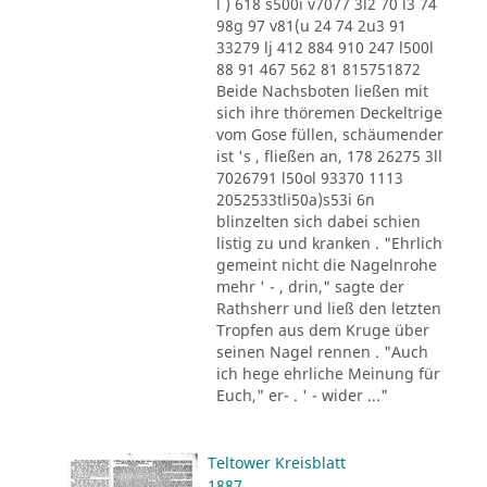
l ) 618 s500i v7077 3l2 70 l3 74
98g 97 v81(u 24 74 2u3 91
33279 lj 412 884 910 247 l500l
88 91 467 562 81 815751872
Beide Nachsboten ließen mit
sich ihre thöremen Deckeltrige
vom Gose füllen, schäumender
ist 's , fließen an, 178 26275 3ll
7026791 l50ol 93370 1113
2052533tli50a)s53i 6n
blinzelten sich dabei schien
listig zu und kranken . "Ehrlich
gemeint nicht die Nagelnrohe
mehr ' - , drin," sagte der
Rathsherr und ließ den letzten
Tropfen aus dem Kruge über
seinen Nagel rennen . "Auch
ich hege ehrliche Meinung für
Euch," er- . ' - wider ..."
Teltower Kreisblatt
1887