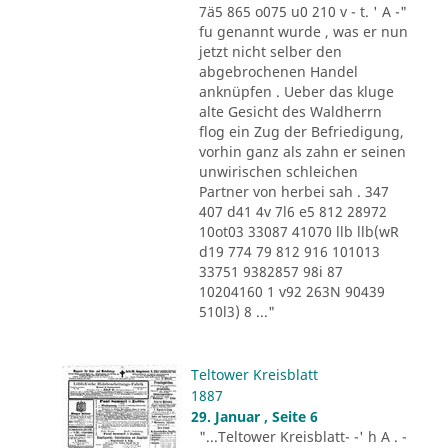
7ä5 865 o075 u0 210 v - t. ' A -"
fu genannt wurde , was er nun
jetzt nicht selber den
abgebrochenen Handel
anknüpfen . Ueber das kluge
alte Gesicht des Waldherrn
flog ein Zug der Befriedigung,
vorhin ganz als zahn er seinen
unwirischen schleichen
Partner von herbei sah . 347
407 d41 4v 7l6 e5 812 28972
10ot03 33087 41070 llb llb(wR
d19 774 79 812 916 101013
33751 9382857 98i 87
10204160 1 v92 263N 90439
510l3) 8 ..."
Teltower Kreisblatt
1887
29. Januar , Seite 6
"...Teltower Kreisblatt- -' h A . -