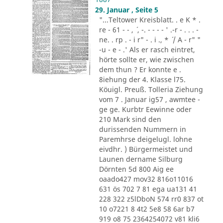
29. Januar , Seite 5
"...Teltower Kreisblatt. . e K * .
re - 61 - - , ´ , -. - - - - ' .-r - . . . -
ne. . rp . - i r" - . i ., * ´ / A - r" "
-u - e - .' Als er rasch eintret,
hörte sollte er, wie zwischen
dem thun ? Er konnte e .
8iehung der 4. Klasse l75.
Köuigl. Preuß. Tolleria Ziehung
vom 7 . Januar ig57 , awmtee -
ge ge. Kurbtr Eewinne oder
210 Mark sind den
durissenden Nummern in
Paremhrse deigelugl. lohne
eivdhr. ) Bürgermeistet und
Launen dername Silburg
Dörnten 5d 800 Aig ee
oaado427 mov32 816o11016
631 ös 702 7 81 ega ua131 41
228 322 z5lDboN 574 rr0 837 ot
10 o7221 8 4t2 5e8 58 6ar b7
919 o8 75 2364254072 v81 kli6