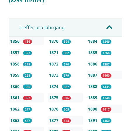
(8253 Treffer):
Treffer pro Jahrgang
1856
1870
1884
156
594
1249
1857
1871
1885
327
582
1266
1858
1872
1886
279
570
1387
1859
1873
1887
268
579
1460
1860
1874
1888
336
587
1435
1861
1875
1889
392
576
1346
1862
1876
1890
277
605
1417
1863
1877
1891
457
154
1460