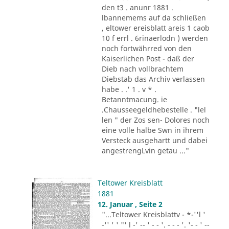
den t3 . anunr 1881 .
lbannemems auf da schließen
, eltower ereisblatt areis 1 caob
10 f errl . 6rinaerlodn ) werden
noch fortwährred von den
Kaiserlichen Post - daß der
Dieb nach vollbrachtem
Diebstab das Archiv verlassen
habe . .' 1 . v * .
Betanntmacung. ie
.Chausseegeldhebestelle . "lel
len " der Zos sen- Dolores noch
eine volle halbe Swn in ihrem
Versteck ausgehartt und dabei
angestrengLvin getau ..."
Teltower Kreisblatt
1881
12. Januar , Seite 2
"...Teltower Kreisblattv - *-''l '
-'' ' ' "' l -' -- ' - - '. - - - '. '- - ' --