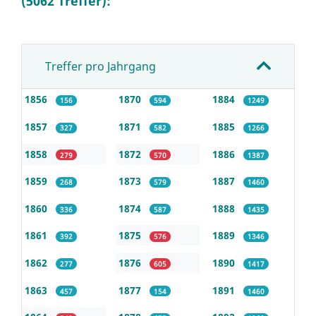
(5062 Treffer):
Treffer pro Jahrgang
1856
1870
1884
156
594
1249
1857
1871
1885
327
582
1266
1858
1872
1886
279
570
1387
1859
1873
1887
268
579
1460
1860
1874
1888
336
587
1435
1861
1875
1889
392
576
1346
1862
1876
1890
277
605
1417
1863
1877
1891
457
154
1460