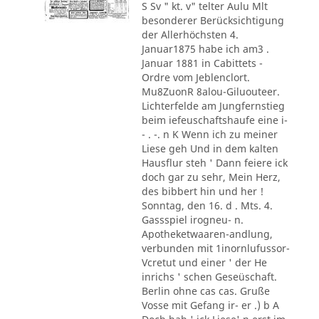
S Sv " kt. v" telter Aulu Mlt
besonderer Berücksichtigung
der Allerhöchsten 4.
Januar1875 habe ich am3 .
Januar 1881 in Cabittets -
Ordre vom Jeblenclort.
Mu8ZuonR 8alou-Giluouteer.
Lichterfelde am Jungfernstieg
beim iefeuschaftshaufe eine i-
- . -. n K Wenn ich zu meiner
Liese geh Und in dem kalten
Hausflur steh ' Dann feiere ick
doch gar zu sehr, Mein Herz,
des bibbert hin und her !
Sonntag, den 16. d . Mts. 4.
Gassspiel irogneu- n.
Apotheketwaaren-andlung,
verbunden mit 1inornlufussor-
Vcretut und einer ' der He
inrichs ' schen Geseüschaft.
Berlin ohne cas cas. Gruße
Vosse mit Gefang ir- er .) b A