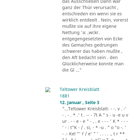
das Ausschließen Dann war
ganz der Thür verursacht ,
entschieden ein wenn sie es
wirklich entdeelt . Nein, vorerst
mußte sie auf ihre eigene
Nettung 'a: ,wckr.
entgegengesetzten von Ecke
des Gemaches gedrungen
schwerer das haben mußte ,
den Aft bedacht sein . den
Glücklicherweise konnte man
die Gl ..."
Teltower Kreisblatt
1881
12. Januar , Seite 3
"...Teltower Kreisblatt- - -. v . -'
- . - . * .' t . -- - 7t A " s - u -e u v
ur . - - e - e " - , . e - - - ' K * - - -
' - : t"K - / . si, - * -u . " o "o -. '
- .- Kel "' ´r / e' " ' . . . . ., t r **
" l . A i .,. . - .. i. e"' v 7 -e -.. . - r