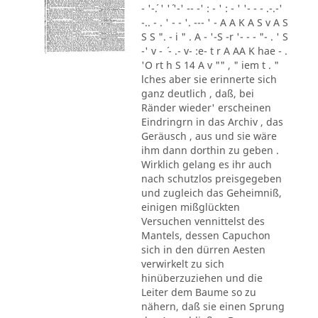
- '-´. ' '´ '-' -- -' : - ' : - ' '- - - .-.-'
-.. - . ' - - '. --- ' - A A K A S v A S
S S ". - i " . A - '-S -r '- - - "- . ' S
-' v - ´ - .- v- :e- t r A AA K hae - .
'O rt h S 14 A v "" , " iem t . "
lches aber sie erinnerte sich
ganz deutlich , daß, bei
Ränder wieder' erscheinen
Eindringrn in das Archiv , das
Geräusch , aus und sie wäre
ihm dann dorthin zu geben .
Wirklich gelang es ihr auch
nach schutzlos preisgegeben
und zugleich das Geheimniß,
einigen mißglückten
Versuchen vennittelst des
Mantels, dessen Capuchon
sich in den dürren Aesten
verwirkelt zu sich
hinüberzuziehen und die
Leiter dem Baume so zu
nähern, daß sie einen Sprung