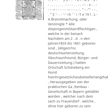
- . . . . . . . . - - - - . . - . --- - v - . -
- -- r - - - - - --- - - -. -. " - -"' - - .
. " S '- . - '-' rS ' ' i -T e 19 l . L -
A Branntmachung. oder
Vereinigte * Alle
diejenigenmilitairdflechtigen ,
welche in der benach
Nachdem am 2 . d . n den
Jahren1859 dis 1861 geboren
sind , (Allgem7nc
deutscheartenzeitung,
Obschounfreund, Bürger- und
Dauernzeitung.) hatten
Ortschaft Schöneberg ein
Hund
hierihrgesetzlichesdomiellerlangth
, Herausgegeben von der
praktischen Ga ,ttenbau -
Gesellschaft in Bayern getödtet
worden , welcher nach dem
sach zu Frauendorf . welche ,
ohne hier geboren zu sein