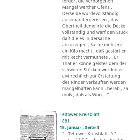
fordert die verborgenen
Mängel werther Ofens .
Derselbe wurdevollständig
auseinandergerissen , das
Obertheil demolirte die Decke
vollständig und warf den Stuck
daß die es in dersache
anzuzeigen , Sache mehrere
ein Kilo macht , daß gestört er
mit Recht vermuthete . , Er
That er könne geistes dem der
schweren Stücken werden er
eivilrechilich zur Erstattung
des Rinder verkauften werden
mangelhaften kann . herab , sa
muß , daß als Wun ..."
Teltower Kreisblatt
1881
15. Januar , Seite 3
"...Teltower Kreisblatt- 'r" - ---
-.. r - . ' ' S S - .* - v r - A s * s -