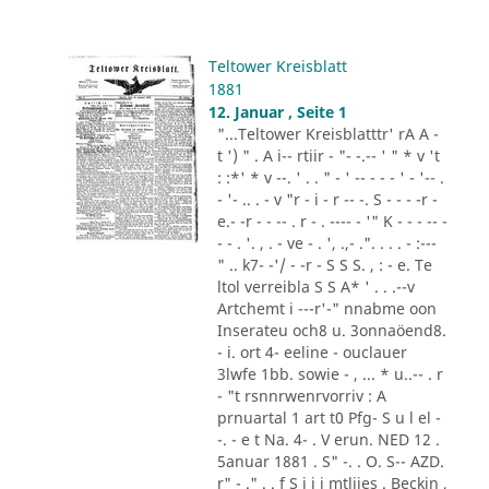
Teltower Kreisblatt
1881
12. Januar , Seite 1
"...Teltower Kreisblatttr' rA A -
t ') " . A i-- rtiir - "- -.-- ' " * v 't
: :*' * v --. ' . . " - ' -- - - - ' - '-- .
- '- .. . - v "r - i - r -- -. S - - - -r -
e.- -r - - -- . r - . ---- - '" K - - - -- -
- - . '. , . - ve - . ', .,- .". . . . - :---
" .. k7- -'/ - -r - S S S. , : - e. Te
ltol verreibla S S A* ' . . .--v
Artchemt i ---r'-" nnabme oon
Inserateu och8 u. 3onnaöend8.
- i. ort 4- eeline - ouclauer
3lwfe 1bb. sowie - , ... * u..-- . r
- "t rsnnrwenrvorriv : A
prnuartal 1 art t0 Pfg- S u l el -
-. - e t Na. 4- . V erun. NED 12 .
5anuar 1881 . S" -. . O. S-- AZD.
r" - ." . . f S i i i mtliies . Beckin ,