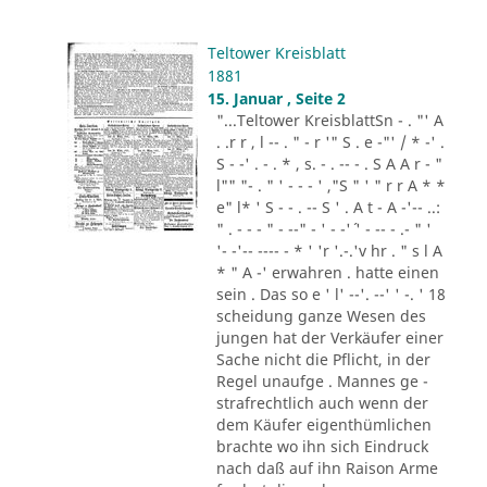
Teltower Kreisblatt
1881
15. Januar , Seite 2
"...Teltower KreisblattSn - . "' A
. .r r , l -- . " - r '" S . e -"' / * -' .
S - -' . - . * , s. - . -- - . S A A r - "
l"" "- . " ' - - - ' ,"S " ' " r r A * *
e" l* ' S - - . -- S ' . A t - A -'-- ..:
" . - - - " - --" - ' - -'´ ' - -- - .- " '
'- -'-- ---- - * ' 'r '.-.'v hr . " s l A
* " A -' erwahren . hatte einen
sein . Das so e ' l' --'. --' ' -. ' 18
scheidung ganze Wesen des
jungen hat der Verkäufer einer
Sache nicht die Pflicht, in der
Regel unaufge . Mannes ge -
strafrechtlich auch wenn der
dem Käufer eigenthümlichen
brachte wo ihn sich Eindruck
nach daß auf ihn Raison Arme