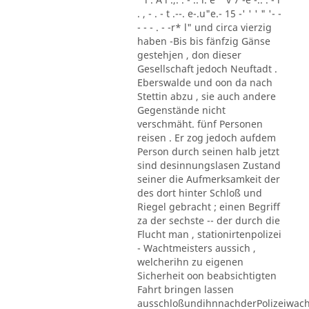
. , - . - t .--. e-.u"e.- 15 -' ' ' " '- -
- - - . - -r* l" und circa vierzig
haben -Bis bis fänfzig Gänse
gestehjen , don dieser
Gesellschaft jedoch Neuftadt .
Eberswalde und oon da nach
Stettin abzu , sie auch andere
Gegenstände nicht
verschmäht. fünf Personen
reisen . Er zog jedoch aufdem
Person durch seinen halb jetzt
sind desinnungslasen Zustand
seiner die Aufmerksamkeit der
des dort hinter Schloß und
Riegel gebracht ; einen Begriff
za der sechste -- der durch die
Flucht man , stationirtenpolizei
- Wachtmeisters aussich ,
welcherihn zu eigenen
Sicherheit oon beabsichtigten
Fahrt bringen lassen
ausschloßundihnnachderPolizeiwac