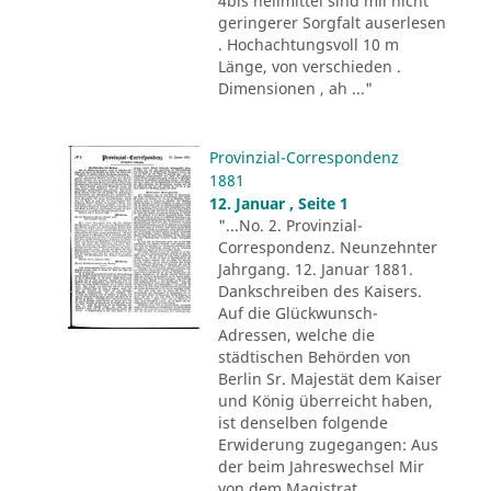
4bis heilmittel sind mii nicht
geringerer Sorgfalt auserlesen
. Hochachtungsvoll 10 m
Länge, von verschieden .
Dimensionen , ah ..."
Provinzial-Correspondenz
1881
12. Januar , Seite 1
"...No. 2. Provinzial-
Correspondenz. Neunzehnter
Jahrgang. 12. Januar 1881.
Dankschreiben des Kaisers.
Auf die Glückwunsch-
Adressen, welche die
städtischen Behörden von
Berlin Sr. Majestät dem Kaiser
und König überreicht haben,
ist denselben folgende
Erwiderung zugegangen: Aus
der beim Jahreswechsel Mir
von dem Magistrat