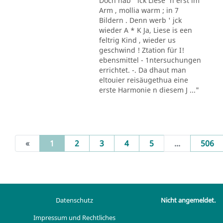
Doch hab ' ick Liese' n erst im
Arm , mollia warm ; in 7
Bildern . Denn werb ' jck
wieder A * K Ja, Liese is een
feltrig Kind , wieder us
geschwind ! Ztation für I!
ebensmittel - 1ntersuchungen
errichtet. -. Da dhaut man
eltouier reisäugethua eine
erste Harmonie n diesem J ..."
(current)
«
1
2
3
4
5
...
506
Datenschutz
Nicht angemeldet.
Impressum und Rechtliches