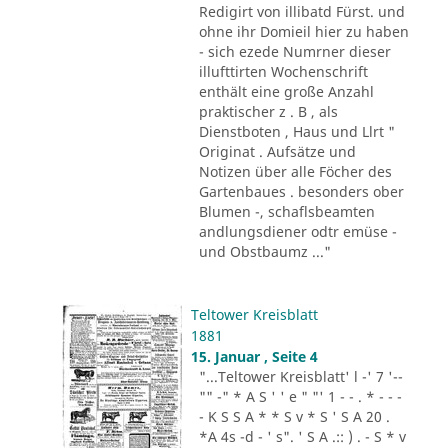
Redigirt von illibatd Fürst. und
ohne ihr Domieil hier zu haben
- sich ezede Numrner dieser
illufttirten Wochenschrift
enthält eine große Anzahl
praktischer z . B , als
Dienstboten , Haus und Llrt "
Originat . Aufsätze und
Notizen über alle Föcher des
Gartenbaues . besonders ober
Blumen -, schaflsbeamten
andlungsdiener odtr emüse -
und Obstbaumz ..."
Teltower Kreisblatt
1881
15. Januar , Seite 4
"...Teltower Kreisblatt' l -' 7 '--
"" -" * A S ' ' e " "' 1 - - . * - - -
- K S S A * * S v * S ' S A 20 .
*A 4s -d - ' s". ' S A .:: ) . - S * v