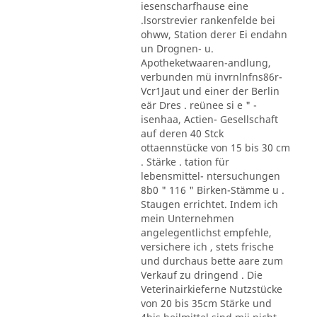
iesenscharfhause eine
.lsorstrevier rankenfelde bei
ohww, Station derer Ei endahn
un Drognen- u.
Apotheketwaaren-andlung,
verbunden mü invrnlnfns86r-
Vcr1Jaut und einer der Berlin
eär Dres . reünee si e " -
isenhaa, Actien- Gesellschaft
auf deren 40 Stck
ottaennstücke von 15 bis 30 cm
. Stärke . tation für
lebensmittel- ntersuchungen
8b0 " 116 " Birken-Stämme u .
Staugen errichtet. Indem ich
mein Unternehmen
angelegentlichst empfehle,
versichere ich , stets frische
und durchaus bette aare zum
Verkauf zu dringend . Die
Veterinairkieferne Nutzstücke
von 20 bis 35cm Stärke und