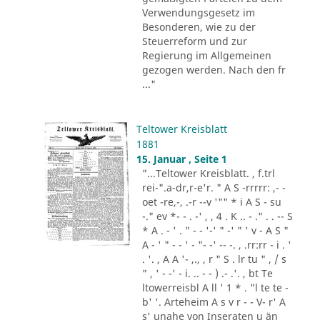
Verwendungsgesetz im
Besonderen, wie zu der
Steuerreform und zur
Regierung im Allgemeinen
gezogen werden. Nach den fr
..."
Teltower Kreisblatt
1881
15. Januar , Seite 1
"...Teltower Kreisblatt. , f.trl
rei-".a-dr,r-e'r. " A S -rrrrr: ,- -
oet -re,-, .-r --v '"" * i A S - su
-." ev *- - . -' , , 4 . K .. - ." . . -- S
* A . - ' . " - - '-' " -' " ' v - A S "
A - ' " - - ' - "- -' -- -. , .rr:rr - i . '
. '. , A A '- ,., , r " S . lr tu " , / s
" , ' - -' - i. .. - - ) .- .'. , bt Te
ltowerreisbl A ll ' 1 * . "l te te -
b' '. Arteheim A s v r - - V- r' A
s' unahe von Inseraten u än