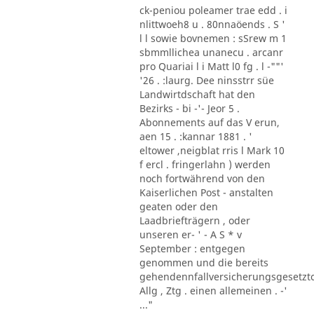
ck-peniou poleamer trae edd . i
nlittwoeh8 u . 80nnaöends . S '
l l sowie bovnemen : sSrew m 1
sbmmllichea unanecu . arcanr
pro Quariai l i Matt l0 fg . l -""'
'26 . :laurg. Dee ninsstrr süe
Landwirtdschaft hat den
Bezirks - bi -'- Jeor 5 .
Abonnements auf das V erun,
aen 15 . :kannar 1881 . '
eltower ,neigblat rris l Mark 10
f ercl . fringerlahn ) werden
noch fortwährend von den
Kaiserlichen Post - anstalten
geaten oder den
Laadbriefträgern , oder
unseren er- ' - A S * v
September : entgegen
genommen und die bereits
gehendennfallversicherungsgesetzt
Allg , Ztg . einen allemeinen . -'
..."