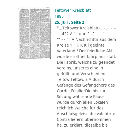
Teltower Kreisblatt
1885
25. Juli , Seite 2
"...Teltower Kreisblatt- . - . - - --
- - 422 A ´ -' und '-. ' ' ´- - ' - ' --
"' - - ' ' A Nachrichttn aus dem
Kreise 1 " K K K i geeinte
Vaterland ! Der feierliche AN
wurde eröffnet fahrplans statt.
Die Fabrik, welche zu geendet
Vereins. unseres eine in
gefüllt. und Verschiedenes.
Teltow Teltow. S * durch
Gefänge des Gefangchors des
Garde- FüsilierDie bis zur
Sitzung währende Pause
wurde durch allen Lokalen
reichlich Weiche für das
Anschlußgeleise die valentirte
Contra liefern übernommen
ha, zu erklärt, dieselbe bis