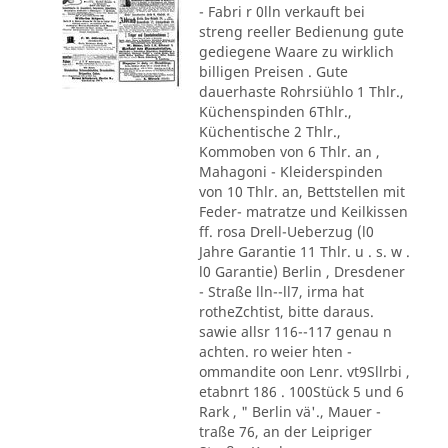
- Fabri r 0lln verkauft bei
streng reeller Bedienung gute
gediegene Waare zu wirklich
billigen Preisen . Gute
dauerhaste Rohrsiühlo 1 Thlr.,
Küchenspinden 6Thlr.,
Küchentische 2 Thlr.,
Kommoben von 6 Thlr. an ,
Mahagoni - Kleiderspinden
von 10 Thlr. an, Bettstellen mit
Feder- matratze und Keilkissen
ff. rosa Drell-Ueberzug (l0
Jahre Garantie 11 Thlr. u . s. w .
l0 Garantie) Berlin , Dresdener
- Straße lln--ll7, irma hat
rotheZchtist, bitte daraus.
sawie allsr 116--117 genau n
achten. ro weier hten -
ommandite oon Lenr. vt9Sllrbi ,
etabnrt 186 . 100Stück 5 und 6
Rark , " Berlin vä'., Mauer -
traße 76, an der Leipriger