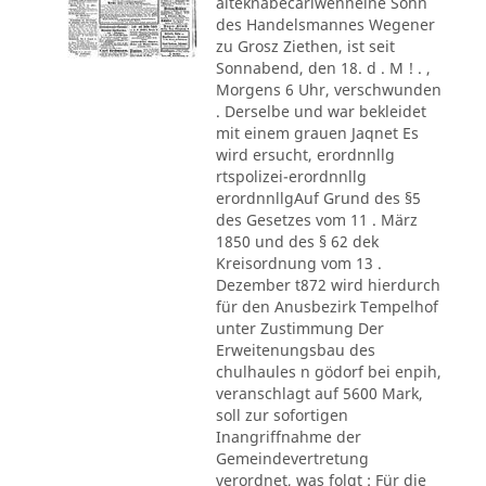
alteknabecarlwenneine Sohn
des Handelsmannes Wegener
zu Grosz Ziethen, ist seit
Sonnabend, den 18. d . M ! . ,
Morgens 6 Uhr, verschwunden
. Derselbe und war bekleidet
mit einem grauen Jaqnet Es
wird ersucht, erordnnllg
rtspolizei-erordnnllg
erordnnllgAuf Grund des §5
des Gesetzes vom 11 . März
1850 und des § 62 dek
Kreisordnung vom 13 .
Dezember t872 wird hierdurch
für den Anusbezirk Tempelhof
unter Zustimmung Der
Erweitenungsbau des
chulhaules n gödorf bei enpih,
veranschlagt auf 5600 Mark,
soll zur sofortigen
Inangriffnahme der
Gemeindevertretung
verordnet, was folgt : Für die