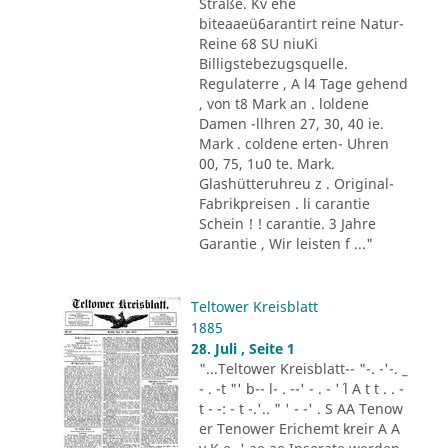
Straße. Kv ehe
biteaaeü6arantirt reine Natur-
Reine 68 SU niuKi
Billigstebezugsquelle.
Regulaterre , A l4 Tage gehend
, von t8 Mark an . loldene
Damen -llhren 27, 30, 40 ie.
Mark . coldene erten- Uhren
00, 75, 1u0 te. Mark.
Glashütteruhreu z . Original-
Fabrikpreisen . li carantie
Schein ! ! carantie. 3 Jahre
Garantie , Wir leisten f ..."
Teltower Kreisblatt
1885
28. Juli , Seite 1
"...Teltower Kreisblatt-- "-. -'-. _
- . -t "' b-- l- . --' - . - '´ l A t t . . -
t - -: - t -.'.. " ' - -' . S AA Tenow
er Tenower Erichemt kreir A A