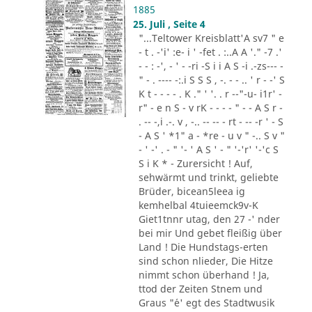
1885
25. Juli , Seite 4
"...Teltower Kreisblatt'A sv7 " e
- t . -'i' :e- i ' -fet . :..A A '." -7 .'
- - : -', - ' - -ri -S i i A S -i .-zs--- -
" - . ---- -:.i S S S , -. - - .. ' r - -' S
K t - - - - . K ." ' '. . r --"-u- i1r' -
r" - e n S - v rK - - - - " - - A S r -
. -- -,i .-. v , -.. -- -- - rt - -- -r ' - S
- A S ' *1" a - *re - u v " -.. S v "
- ' -' . - " '- ' A S ' - " '-'r' '-'c S
S i K * - Zurersicht ! Auf,
sehwärmt und trinkt, geliebte
Brüder, bicean5leea ig
kemhelbal 4tuieemck9v-K
Giet1tnnr utag, den 27 -' nder
bei mir Und gebet fleißig über
Land ! Die Hundstags-erten
sind schon nlieder, Die Hitze
nimmt schon überhand ! Ja,
ttod der Zeiten Stnem und
Graus "´e' egt des Stadtwusik