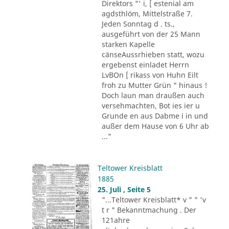
Direktors "' i, [ estenial am
agdsthlöm, Mittelstraße 7.
Jeden Sonntag d . ts.,
ausgeführt von der 25 Mann
starken Kapelle
cänseAussrhieben statt, wozu
ergebenst einladet Herrn
LvBOn [ rikass von Huhn Eilt
froh zu Mutter Grün " hinaus !
Doch laun man draußen auch
versehmachten, Bot ies ier u
Grunde en aus Dabme i in und
außer dem Hause von 6 Uhr ab
..."
Teltower Kreisblatt
1885
25. Juli , Seite 5
"...Teltower Kreisblatt* v " " 'v
t r " Bekanntmachung . Der
121ahre