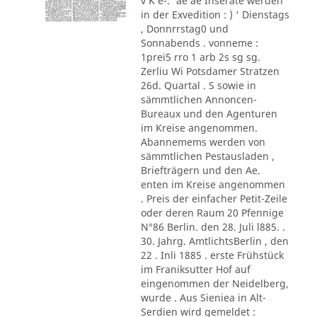
v K e-.' ae ae Inserate werden
in der Exvedition : ) ' Dienstags
, Donnrrstag0 und
Sonnabends . vonneme :
1prei5 rro 1 arb 2s sg sg.
Zerliu Wi Potsdamer Stratzen
26d. Quartal . S sowie in
sämmtlichen Annoncen-
Bureaux und den Agenturen
im Kreise angenommen.
Abannemems werden von
sämmtlichen Pestausladen ,
Briefträgern und den Ae.
enten im Kreise angenommen
. Preis der einfacher Petit-Zeile
oder deren Raum 20 Pfennige
N°86 Berlin. den 28. Juli l885. .
30. Jahrg. AmtlichtsBerlin , den
22 . Inli 1885 . erste Frühstück
im Franiksutter Hof auf
eingenommen der Neidelberg,
wurde . Aus Sieniea in Alt-
Serdien wird gemeldet :