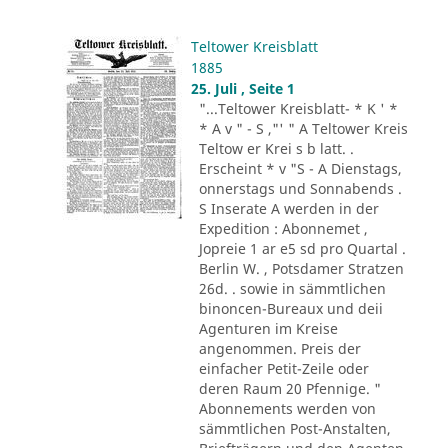
Teltower Kreisblatt
1885
25. Juli , Seite 1
"...Teltower Kreisblatt- * K ' *
* A v " - S ,"' " A Teltower Kreis
Teltow er Krei s b latt. .
Erscheint * v "S - A Dienstags,
onnerstags und Sonnabends .
S Inserate A werden in der
Expedition : Abonnemet ,
Jopreie 1 ar e5 sd pro Quartal .
Berlin W. , Potsdamer Stratzen
26d. . sowie in sämmtlichen
binoncen-Bureaux und deii
Agenturen im Kreise
angenommen. Preis der
einfacher Petit-Zeile oder
deren Raum 20 Pfennige. "
Abonnements werden von
sämmtlichen Post-Anstalten,