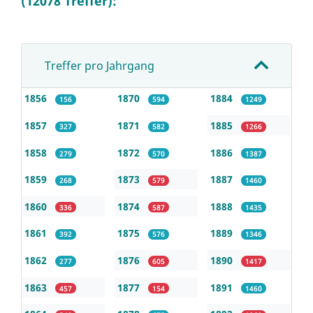
(12078 Treffer):
Treffer pro Jahrgang
1856
1870
1884
156
594
1249
1857
1871
1885
327
582
1266
1858
1872
1886
279
570
1387
1859
1873
1887
268
579
1460
1860
1874
1888
336
587
1435
1861
1875
1889
392
576
1346
1862
1876
1890
277
605
1417
1863
1877
1891
457
154
1460