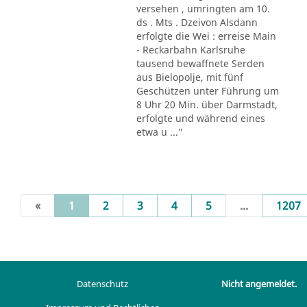
versehen , umringten am 10.
ds . Mts . Dzeivon Alsdann
erfolgte die Wei : erreise Main
- Reckarbahn Karlsruhe
tausend bewaffnete Serden
aus Bielopolje, mit fünf
Geschützen unter Führung um
8 Uhr 20 Min. über Darmstadt,
erfolgte und während eines
etwa u ..."
(current)
«
1
2
3
4
5
...
1207
Datenschutz
Nicht angemeldet.