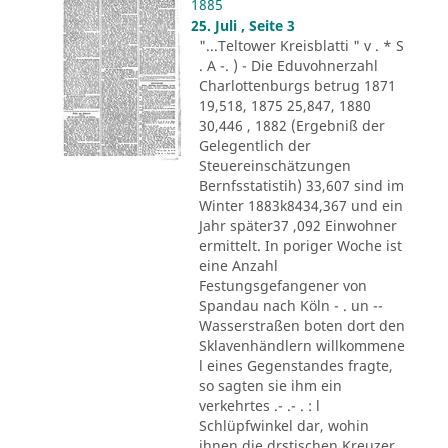
1885
25. Juli , Seite 3
"...Teltower Kreisblatti " v . * S
. A -. ) - Die Eduvohnerzahl
Charlottenburgs betrug 1871
19,518, 1875 25,847, 1880
30,446 , 1882 (Ergebniß der
Gelegentlich der
Steuereinschätzungen
Bernfsstatistih) 33,607 sind im
Winter 1883k8434,367 und ein
Jahr später37 ,092 Einwohner
ermittelt. In poriger Woche ist
eine Anzahl
Festungsgefangener von
Spandau nach Köln - . un --
Wasserstraßen boten dort den
Sklavenhändlern willkommene
l eines Gegenstandes fragte,
so sagten sie ihm ein
verkehrtes .- .- . : l
Schlüpfwinkel dar, wohin
ihnen die drstischen Kreuzer