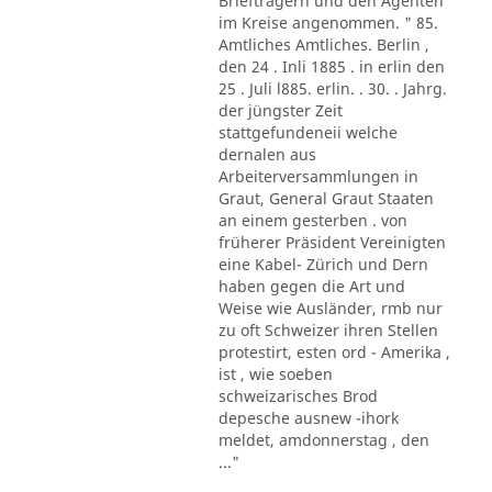
Briefträgern und den Agenten
im Kreise angenommen. " 85.
Amtliches Amtliches. Berlin ,
den 24 . Inli 1885 . in erlin den
25 . Juli l885. erlin. . 30. . Jahrg.
der jüngster Zeit
stattgefundeneii welche
dernalen aus
Arbeiterversammlungen in
Graut, General Graut Staaten
an einem gesterben . von
früherer Präsident Vereinigten
eine Kabel- Zürich und Dern
haben gegen die Art und
Weise wie Ausländer, rmb nur
zu oft Schweizer ihren Stellen
protestirt, esten ord - Amerika ,
ist , wie soeben
schweizarisches Brod
depesche ausnew -ihork
meldet, amdonnerstag , den
..."