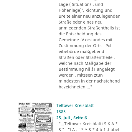
Lage ( Situations . und
Höhenlage)', Richtung und
Breite einer neu anzulegenden
Straße oder eines neu
anmlegenden Straßentheils ist
die Entscheidung des
Gemeinde -V orstandes mit
Zustimmung der Orts - Poli
eibebörde maßgebend .
Straßen oder Straßentheile ,
welche nach Maßgabe der
Bestimmung nil §1 angelegt
werden , mitssen ztun
mindesten in der nachstehend
bezeichneten ..."
Teltower Kreisblatt
1885
25. Juli , Seite 6
"...Teltower Kreisblatti S K A *
S " . "l A . ' * * S * 4 b 1 .l bbel