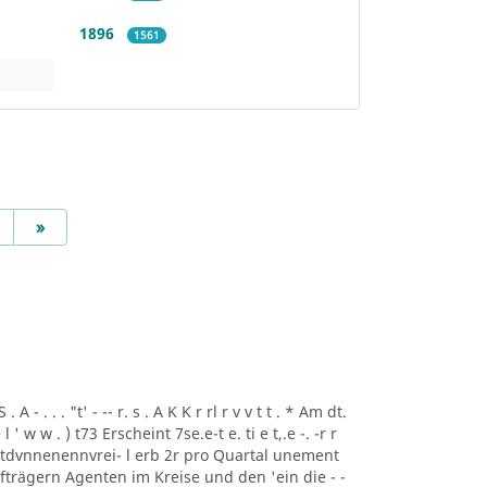
1896
1561
Next
»
A - . . . "t' - -- r. s . A K K r rl r v v t t . * Am dt.
i ee l ' w w . ) t73 Erscheint 7se.e-t e. ti e t,.e -. -r r
rtdvnnenennvrei- l erb 2r pro Quartal unement
trägern Agenten im Kreise und den 'ein die - -