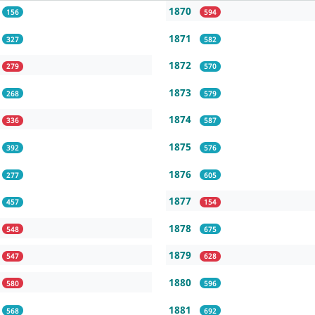
1870
156
594
1871
327
582
1872
279
570
1873
268
579
1874
336
587
1875
392
576
1876
277
605
1877
457
154
1878
548
675
1879
547
628
1880
580
596
1881
568
692