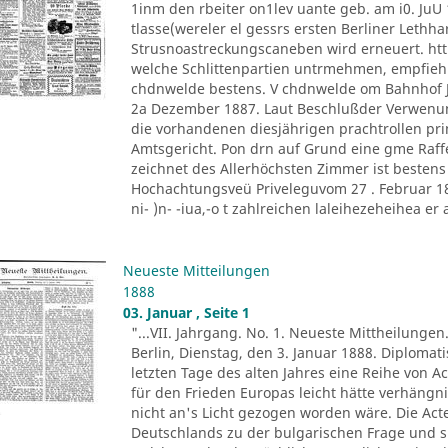
1inm den rbeiter on1lev uante geb. am i0. JuU 
tlasse(wereler el gessrs ersten Berliner Lethh
Strusnoastreckungscaneben wird erneuert. htt
welche Schlittenpartien untrmehmen, empfiehl
chdnwelde bestens. V chdnwelde om Bahnhof Jo
2a Dezember 1887. Laut Beschlußder Verwenu
die vorhandenen diesjährigen prachtrollen pr
Amtsgericht. Pon drn auf Grund eine gme Raff
zeichnet des Allerhöchsten Zimmer ist besten
Hochachtungsveü Priveleguvom 27 . Februar 1882
ni- )n- -iua,-o t zahlreichen laleihezeheihea er al
Neueste Mitteilungen
1888
03. Januar , Seite 1
"...VII. Jahrgang. No. 1. Neueste Mittheilungen
Berlin, Dienstag, den 3. Januar 1888. Diploma
letzten Tage des alten Jahres eine Reihe von A
für den Frieden Europas leicht hätte verhäng
nicht an's Licht gezogen worden wäre. Die Ac
Deutschlands zu der bulgarischen Frage und s