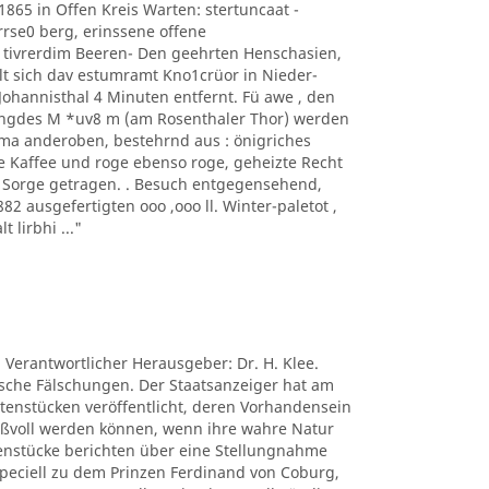
1865 in Offen Kreis Warten: stertuncaat -
arrse0 berg, erinssene offene
 tivrerdim Beeren- Den geehrten Henschasien,
t sich dav estumramt Kno1crüor in Nieder-
hannisthal 4 Minuten entfernt. Fü awe , den
ngdes M *uv8 m (am Rosenthaler Thor) werden
ima anderoben, bestehrnd aus : önigriches
e Kaffee und roge ebenso roge, geheizte Recht
s Sorge getragen. . Besuch entgegensehend,
 ausgefertigten ooo ,ooo ll. Winter-paletot ,
t lirbhi ..."
. Verantwortlicher Herausgeber: Dr. H. Klee.
tische Fälschungen. Der Staatsanzeiger hat am
ctenstücken veröffentlicht, deren Vorhandensein
nißvoll werden können, wenn ihre wahre Natur
tenstücke berichten über eine Stellungnahme
peciell zu dem Prinzen Ferdinand von Coburg,