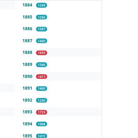
1884
1249
1885
1266
1886
1387
1887
1460
1888
1435
1889
1346
1890
1417
1891
1460
1892
1260
1893
1723
1894
1908
1895
1672