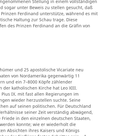
 eingenommenen Stellung in einem vollständigen
d sogar unter Beweis zu stellen gesucht, daß
Prinzen Ferdinand unterstütze, während es mit
itische Haltung zur Schau trage. Diese
fen des Prinzen Ferdinand an die Gräfin von
thümer und 25 apostolische Vicariate neu
Staaten von Nordamerika gegenwärtig 11
ern und ein 7–8000 Köpfe zählender
der katholischen Kirche hat Leo XIII.
 Pius IX. mit fast allen Regierungen im
ngen wieder herzustellen suchte. Seine
chen auf seinen politischen. Für Deutschland
e Verhältnisse seiner Zeit verständig abwägend,
he Friede in den einzelnen deutschen Staaten,
werden konnte; wie er wiederholt die
ten Absichten ihres Kaisers und Königs