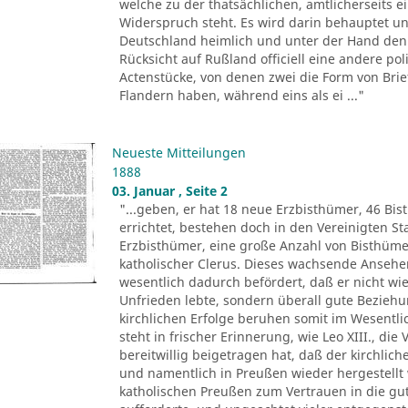
welche zu der thatsächlichen, amtlicherseits
Widerspruch steht. Es wird darin behauptet un
Deutschland heimlich und unter der Hand den 
Rücksicht auf Rußland officiell eine andere pol
Actenstücke, von denen zwei die Form von Brie
Flandern haben, während eins als ei ..."
Neueste Mitteilungen
1888
03. Januar , Seite 2
"...geben, er hat 18 neue Erzbisthümer, 46 Bis
errichtet, bestehen doch in den Vereinigten 
Erzbisthümer, eine große Anzahl von Bisthüm
katholischer Clerus. Dieses wachsende Ansehen 
wesentlich dadurch befördert, daß er nicht wie
Unfrieden lebte, sondern überall gute Beziehu
kirchlichen Erfolge beruhen somit im Wesentli
steht in frischer Erinnerung, wie Leo XIII., di
bereitwillig beigetragen hat, daß der kirchlic
und namentlich in Preußen wieder hergestellt 
katholischen Preußen zum Vertrauen in die gu