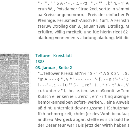
" - '" . " " S A -r - . - ,:. - -tt . " . - "' i . i:" h.
erun W. , Potsdamer Strae 2od. sortte in sä
aa Kreise angenommrn. . Preis der einfacher
Pfennige. Ferusmech-Ansch Rr. 1ar1. A Fernstric
t1eruw Dtrollag den 3. Januar 1888. Dtrollag,
erfüllrn, völlig mreitelt, und füe hierin riegt 
aladung vonnements-aladung aladung. Mit die
Teltower Kreisblatt
1888
03. Januar , Seite 2
"...Teltower Kreisblatt'n-ii' S - ´' -" A S K S'. . . S A. ' 
"m A .- - - e " . v * ' - - -. - - - : '- f , - - n r"- ' - '.: 
l - - -' - . :. - - l u '" S - i .. re" . t . . * r'- r:" A - . V
: uk unter v " l. .hr.- e. ien. iw. e aSonnti iw 
Kutsch ei er sen ieii, .rerö' , en' - irt nq aßen
bemörkennselben sofort- werken. . eine Anweis
aß d nt, unterhlett dew-nru,ssmd t_tSchutzman
ffch nchmrrg zelt, chdm (er dev Wmh beaufaag
andtreu Mwrgeck abgar, stellte es sich bald h
der Deser teur war ! Bis jetzt der Wirth haben