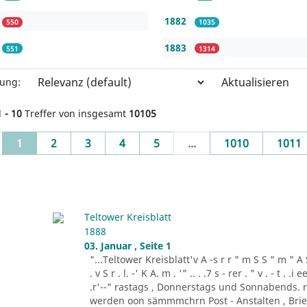
1882
550
1035
1883
551
1314
Aktualisieren
rung:
1 - 10
Treffer von insgesamt
10105
(current)
1
2
3
4
5
...
1010
1011
Teltower Kreisblatt
1888
03. Januar , Seite 1
"...Teltower Kreisblatt'v A -s r r " m S S " m " A S . 
. v S r . l. -' K A. m . '" .. . .7 s - rer . " v . - t . .
.r'--" rastags , Donnerstags und Sonnabends. 
werden oon sämmmchrn Post - Anstalten , Brief