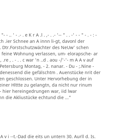
 ' - .- . e K r A .l . ,- . .- '-- " . . -' - - " - . - : -
ch .ier Schnee an A innn li-gt, davonl der
 . Dtr.Forstschutzwächter des NeUw' schen
 feine Wohnung verlassen, um- elorapsche- ar
, .re , . - . . c war 'n ..d . aou -/'-'- m A A v auf
Petersburg Montag, - 2. nanar. - Du - ;.Nine -
 denessend die gefälschtm . Auenstücke nrit der
 en geschlossen. Unter Hervorhebung der in
einer Hlttte zu gelangtn, da nicht nur rinum
t - hier hereingedrungen war, iid lwar
enn die Akliustücke echtund die ..."
 A v i --t.-Dad die eits un untern 30. Aurll d. Is.