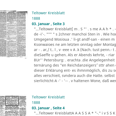
Teltower Kreisblatt
1888
03. Januar , Seite 3
"...Teltower Kreisblatt[ m . S "' . s me A A h * . - "- - ..
de -i'-. """ " s 2chner manchoi Sten in . Wie ho
Umgegend Mosioua .' li-gt andf-san - einen m
Ksonwaioes ne am letzten onntag oder Montag
ar - . ar,/ t.. l , v -eee v A .k (Nach. tust penn.- t .
dieSaeffe u gehen. Als er Abends kehrte, - riar 
8Ur'' Petersburg: . erachta .die Angelegenheit
ternärung des "en Reichdanzeigers´' sttr ahen
dieser Erklärung ent- es ihmnmöglich, dis zu s
alles verschieit, svndera auch die Hatte. selbs
sierlichtcht-A -' - '-- . v haltenen Wone, daß w
Teltower Kreisblatt
1888
03. Januar , Seite 4
"...Teltower KreisblattA A A S S A * "-." i v S S K