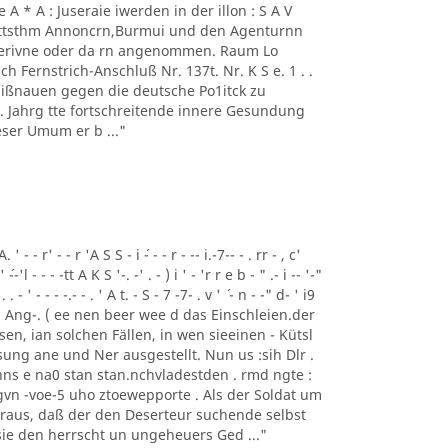
 - 1' Ae A * A : Juseraie iwerden in der illon : S A V
mmttsthm Annoncrn,Burmui und den Agenturnn
 Perivne oder da rn angenommen. Raum Lo
h Fernstrich-Anschluß Nr. 137t. Nr. K S e. 1 . .
 Mißnauen gegen die deutsche Po1itck zu
62 . Jahrg tte fortschreitende innere Gesundung
ser Umum er b ..."
- - r' - - r 'A S S - i ´- - - r - -- i.-7-- - . rr - , c'
' ´--'l - - - -tt A K S '-. -' . - ) i ' - 'r r e b - " .- i -- '-"
 . . - ' - - - -.- - . ' A t. - S - 7 -7- . v ' ´ - n - -" d- ' i9
Tem Ang-. ( ee nen beer wee d das Einschleien.der
gesen, ian solchen Fällen, in wen sieeinen - Kütsl
ung ane und Ner ausgestellt. Nun us :sih Dlr .
ns e na0 stan stan.nchvladestden . rmd ngte :
vn -voe-5 uho ztoewepporte . Als der Soldat um
eraus, daß der den Deserteur suchende selbst
 sie den herrscht un ungeheuers Ged ..."