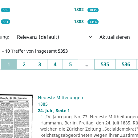
1882
550
1035
1883
551
1314
Aktualisieren
rung:
1 - 10
Treffer von insgesamt
5353
(current)
1
2
3
4
5
...
535
536
Neueste Mitteilungen
1885
24. Juli , Seite 1
"...IV. Jahrgang. No. 73. Neueste Mittheilungen.
Hammann. Berlin, Freitag, den 24. Juli 1885. R
welchen die Züricher Zeitung „Socialdemokrat" 
Reichstagsabgeordneten wegen ihrer Zustim