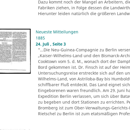
Dazu kommt noch der Mangel an Arbeitern, di
Fabriken ziehen, in Folge dessen die Landwir
Hierunter leiden natürlich die größeren Landwir
Neueste Mitteilungen
1885
24. Juli , Seite 3
"...Die Neu-Guinea-Compagnie zu Berlin versen
„Kaiser-Wilhelms-Land und den Bismarck-Archi
Cooktown vom 5. d. M., wonach dort der Dampfe
Bord gekommen ist. Dr. Finsch ist auf der Heim
Untersuchungsreise erstreckte sich auf den u
Wilhelms-Land, von Astriloba-Bay bis Humbold
schiffbarer Fluß entdeckt. Das Land eignet sich
Eingeborenen waren freundlich. Am 29. Juni ha
Expedition Berlin verlassen, um sich über Ba
zu begeben und dort Stationen zu errichten. 
Bromberg ist zum Ober-Verwaltungs-Gerichts-
Rietschel zu Berlin ist zum etatsmäßigen Profes