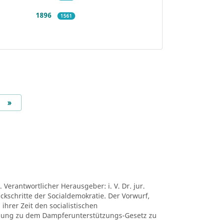
1896
1561
Next
»
 Verantwortlicher Herausgeber: i. V. Dr. jur.
ückschritte der Socialdemokratie. Der Vorwurf,
ihrer Zeit den socialistischen
mung zu dem Dampferunterstützungs-Gesetz zu