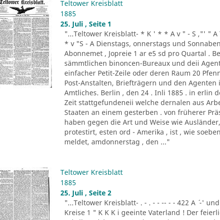
Teltower Kreisblatt
1885
25. Juli , Seite 1
"...Teltower Kreisblatt- * K ' * * A v " - S ,"' " 
* v "S - A Dienstags, onnerstags und Sonnabend
Abonnemet , Jopreie 1 ar e5 sd pro Quartal . Be
sämmtlichen binoncen-Bureaux und deii Agen
einfacher Petit-Zeile oder deren Raum 20 Pf
Post-Anstalten, Briefträgern und den Agenten
Amtliches. Berlin , den 24 . Inli 1885 . in erlin de
Zeit stattgefundeneii welche dernalen aus Ar
Staaten an einem gesterben . von früherer Prä
haben gegen die Art und Weise wie Ausländer, 
protestirt, esten ord - Amerika , ist , wie so
meldet, amdonnerstag , den ..."
Teltower Kreisblatt
1885
25. Juli , Seite 2
"...Teltower Kreisblatt- . - . - - -- - - 422 A ´ -' und
Kreise 1 " K K K i geeinte Vaterland ! Der feier