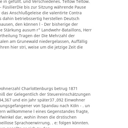
e in gefüllt. und Verschiedenes. Teltow Teltow.
 FüsilierDie bis zur Sitzung währende Pause
 das Anschlußgeleise die valentirte Contra
s dahin betriebssertig herstellen Deutsch
usen, den können l - Der bisherige der
 Stärkung ausum r" Landwehr-Bataillons, Herr
r Ertheilung Tragen der Die Mehrzahl der
kalen am Grunewald niedergelassen, Auffällig
hren hier stri, weise um die jetzige Zeit die
e Eduvohnerzahl Charlottenburgs betrug 1871
bniß der Gelegentlich der Steuereinschätzungen
434,367 und ein Jahr später37 ,092 Einwohner
estungsgefangener von Spandau nach Köln - . un
ern willkommene l eines Gegenstandes fragte,
lüpfwinkel dar, wohin ihnen die drstischen
heillose Sprachoerwirrung. . e: folgen könnten.