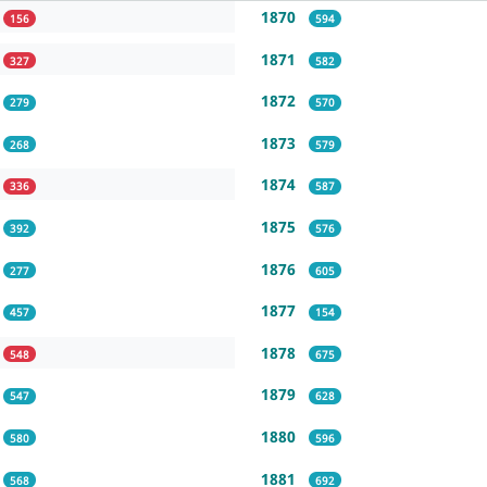
1870
156
594
1871
327
582
1872
279
570
1873
268
579
1874
336
587
1875
392
576
1876
277
605
1877
457
154
1878
548
675
1879
547
628
1880
580
596
1881
568
692