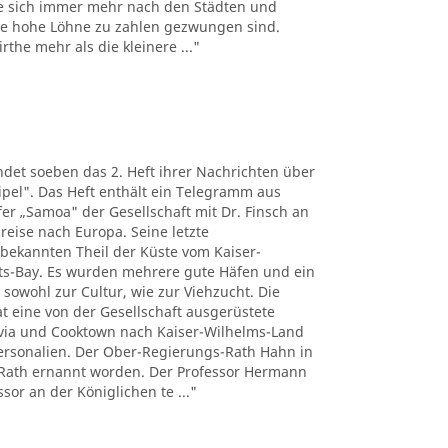
e sich immer mehr nach den Städten und
the hohe Löhne zu zahlen gezwungen sind.
the mehr als die kleinere ..."
det soeben das 2. Heft ihrer Nachrichten über
pel". Das Heft enthält ein Telegramm aus
r „Samoa" der Gesellschaft mit Dr. Finsch an
reise nach Europa. Seine letzte
nbekannten Theil der Küste vom Kaiser-
ts-Bay. Es wurden mehrere gute Häfen und ein
 sowohl zur Cultur, wie zur Viehzucht. Die
t eine von der Gesellschaft ausgerüstete
tavia und Cooktown nach Kaiser-Wilhelms-Land
Personalien. Der Ober-Regierungs-Rath Hahn in
Rath ernannt worden. Der Professor Hermann
sor an der Königlichen te ..."