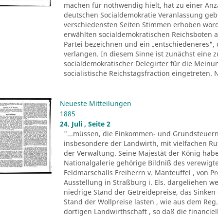
machen für nothwendig hielt, hat zu einer Anza
deutschen Socialdemokratie Veranlassung ge
verschiedensten Seiten Stimmen erhoben worde
erwählten socialdemokratischen Reichsboten a
Partei bezeichnen und ein „entschiedeneres", 
verlangen. In diesem Sinne ist zunächst eine
socialdemokratischer Delegirter für die Meinu
socialistische Reichstagsfraction eingetreten.
Neueste Mitteilungen
1885
24. Juli , Seite 2
"...müssen, die Einkommen- und Grundsteuern
insbesondere der Landwirth, mit vielfachen R
der Verwaltung. Seine Majestät der König ha
Nationalgalerie gehörige Bildniß des verewigte
Feldmarschalls Freiherrn v. Manteuffel , von P
Ausstellung in Straßburg i. Els. dargeliehen w
niedrige Stand der Getreidepreise, das Sinke
Stand der Wollpreise lasten , wie aus dem Reg.
dortigen Landwirthschaft , so daß die financi