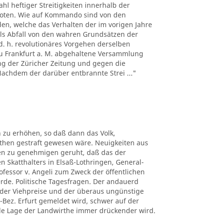
hl heftiger Streitigkeiten innerhalb der
boten. Wie auf Kommando sind von den
n, welche das Verhalten der im vorigen Jahre
ls Abfall von den wahren Grundsätzen der
d. h. revolutionäres Vorgehen derselben
 zu Frankfurt a. M. abgehaltene Versammlung
ng der Züricher Zeitung und gegen die
 Nachdem der darüber entbrannte Strei ..."
 zu erhöhen, so daß dann das Volk,
uthen gestraft gewesen wäre. Neuigkeiten aus
ben zu genehmigen geruht, daß das der
n Skatthalters in Elsaß-Lothringen, General-
rofessor v. Angeli zum Zweck der öffentlichen
erde. Politische Tagesfragen. Der andauerd
n der Viehpreise und der überaus ungünstige
-Bez. Erfurt gemeldet wird, schwer auf der
elle Lage der Landwirthe immer drückender wird.