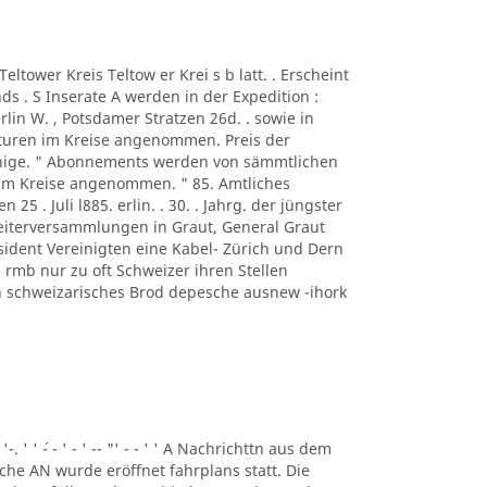
A Teltower Kreis Teltow er Krei s b latt. . Erscheint
s . S Inserate A werden in der Expedition :
rlin W. , Potsdamer Stratzen 26d. . sowie in
turen im Kreise angenommen. Preis der
ennige. " Abonnements werden von sämmtlichen
 im Kreise angenommen. " 85. Amtliches
n 25 . Juli l885. erlin. . 30. . Jahrg. der jüngster
beiterversammlungen in Graut, General Graut
sident Vereinigten eine Kabel- Zürich und Dern
rmb nur zu oft Schweizer ihren Stellen
eben schweizarisches Brod depesche ausnew -ihork
 '-. ' ' ´- - ' - ' -- "' - - ' ' A Nachrichttn aus dem
liche AN wurde eröffnet fahrplans statt. Die