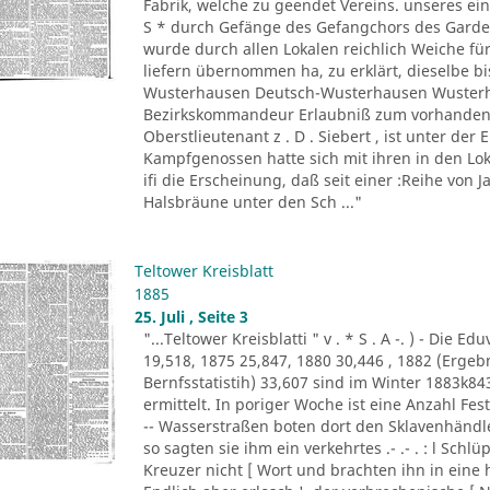
Fabrik, welche zu geendet Vereins. unseres ein
S * durch Gefänge des Gefangchors des Garde-
wurde durch allen Lokalen reichlich Weiche für
liefern übernommen ha, zu erklärt, dieselbe bi
Wusterhausen Deutsch-Wusterhausen Wusterha
Bezirkskommandeur Erlaubniß zum vorhandene
Oberstlieutenant z . D . Siebert , ist unter de
Kampfgenossen hatte sich mit ihren in den Lo
ifi die Erscheinung, daß seit einer :Reihe von Ja
Halsbräune unter den Sch ..."
Teltower Kreisblatt
1885
25. Juli , Seite 3
"...Teltower Kreisblatti " v . * S . A -. ) - Di
19,518, 1875 25,847, 1880 30,446 , 1882 (Erge
Bernfsstatistih) 33,607 sind im Winter 1883k8
ermittelt. In poriger Woche ist eine Anzahl F
-- Wasserstraßen boten dort den Sklavenhändl
so sagten sie ihm ein verkehrtes .- .- . : l Sch
Kreuzer nicht [ Wort und brachten ihn in eine 