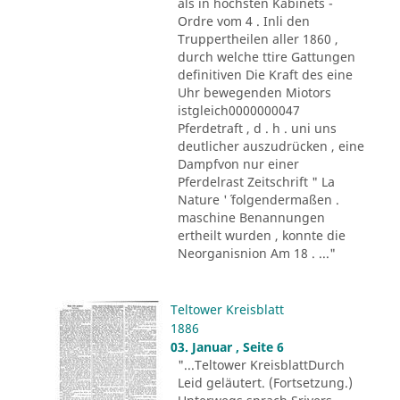
als in höchsten Kabinets -
Ordre vom 4 . Inli den
Truppertheilen aller 1860 ,
durch welche ttire Gattungen
definitiven Die Kraft des eine
Uhr bewegenden Miotors
istgleich0000000047
Pferdetraft , d . h . uni uns
deutlicher auszudrücken , eine
Dampfvon nur einer
Pferdelrast Zeitschrift " La
Nature '´ folgendermaßen .
maschine Benannungen
ertheilt wurden , konnte die
Neorganisnion Am 18 . ..."
Teltower Kreisblatt
1886
03. Januar , Seite 6
"...Teltower KreisblattDurch
Leid geläutert. (Fortsetzung.)