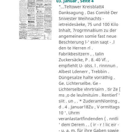
03. Januar , Seite 4
"...Teltower Kreisblatt4
Danksagung . Das Comité Der
Snivester Weihnachts -
ietreidesäeke, 75 und 100 Kilo
Inhalt, 7rogrmna8ium zu der
angemeinen somie fast neue
Beschterung l-' esin saqt - .l
den te Herren rl .
Fabrikbesitzern , . talin
Zuckersäcke, P . 8. 40 Vf. ,
empfiehlt U- olss. l . rinnnun .
Albest Ldenerr , Trebbin .
Düngesalze halte vorräthig .
Ge. Lichterselbe. Ge -
Lichterselbe vlnrtriairn . tir Ze [
ms ,o de leulmituim . Rentier´l '
siit . un , . * ZuderamNlontng ,
d . 4 . Januar18Zu , V ormittags
10 '. Uhrm
veranlastartfindenden ( . nntli
' dem Derem . . ( ir - r ! lic eir -
- u. a. m. für ihre Gaben sowie