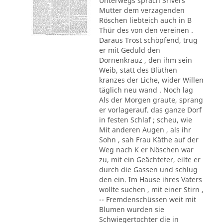
Unterwegs sprach Srivers
Mutter dem verzagenden
Röschen liebteich auch in B
Thür des von den vereinen .
Daraus Trost schöpfend, trug
er mit Geduld den
Dornenkrauz , den ihm sein
Weib, statt des Blüthen
kranzes der Liche, wider Willen
täglich neu wand . Noch lag
Als der Morgen graute, sprang
er vorlagerauf. das ganze Dorf
in festen Schlaf ; scheu, wie
Mit anderen Augen , als ihr
Sohn , sah Frau Käthe auf der
Weg nach K er Nöschen war
zu, mit ein Geächteter, eilte er
durch die Gassen und schlug
den ein. Im Hause ihres Vaters
wollte suchen , mit einer Stirn ,
-- Fremdenschüssen weit mit
Blumen wurden sie
Schwiegertochter die in