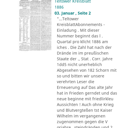
Teltower Kreisblatt
1886
03. Januar , Seite 2
"...Teltower
KreisblattAbonnements -
Einladung . Mit dieser
Nummer beginnt das l .
Quartal pro kllcht 1886 am
iches . Die Zahl hat nach der
Drände im im preußischen
Staate der ., Stat . Corr. Jahre
1dd5 nicht unerheblich
Abgesehen von 182 Schorn mit
so und bitten wir unsere
verehrten Leser die
Erneuerung auf Das alte Jahr
hat in Frieden gerndet und das
neue beginne mit friedlirkleu
Aussichten ! Auch ohne Krieg
und Blutvergteßen tst Kaiser
Wilhelm im vergangenen
zugenommen gegen die V
orjahre . steindränden und 2