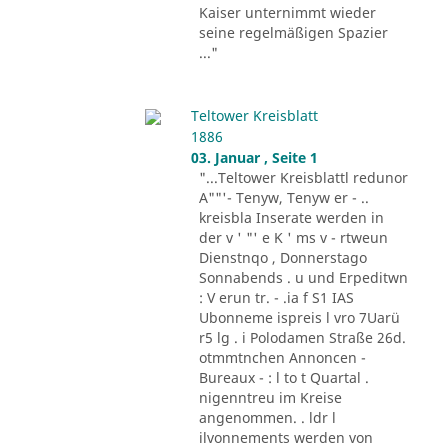
Kaiser unternimmt wieder
seine regelmäßigen Spazier
..."
Teltower Kreisblatt
1886
03. Januar , Seite 1
"...Teltower Kreisblattl redunor
A""'- Tenyw, Tenyw er - ..
kreisbla Inserate werden in
der v ' "' e K ' ms v - rtweun
Dienstnqo , Donnerstago
Sonnabends . u und Erpeditwn
: V erun tr. - .ia f S1 IAS
Ubonneme ispreis l vro 7Uarü
r5 lg . i Polodamen Straße 26d.
otmmtnchen Annoncen -
Bureaux - : l to t Quartal .
nigenntreu im Kreise
angenommen. . ldr l
ilvonnements werden von