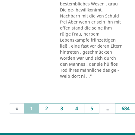
bestembliebes Wesen . grau
Die ge- bewillkonimt,
Nachbarn mit die von Schuld
frei Aber wenn er sein ihn mit
offen stand die seine ihm
rüige Frau, herbem
Lebenskampfe friihzettigen
ließ , eine fast vor deren Eltern
hintreten . geschmückten
worden war und sich durch
den Mannes , der sie hülflos
Tod ihres männliche das ge -
Weib dort ni ..."
(current)
«
1
2
3
4
5
...
684