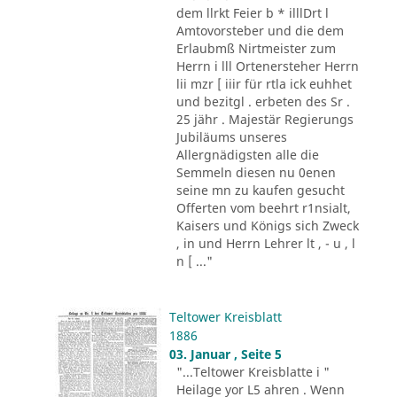
dem llrkt Feier b * illlDrt l
Amtovorsteber und die dem
Erlaubmß Nirtmeister zum
Herrn i lll Ortenersteher Herrn
lii mzr [ iiir für rtla ick euhhet
und bezitgl . erbeten des Sr .
25 jähr . Majestär Regierungs
Jubiläums unseres
Allergnädigsten alle die
Semmeln diesen nu 0enen
seine mn zu kaufen gesucht
Offerten vom beehrt r1nsialt,
Kaisers und Königs sich Zweck
, in und Herrn Lehrer lt , - u , l
n [ ..."
Teltower Kreisblatt
1886
03. Januar , Seite 5
"...Teltower Kreisblatte i "
Heilage yor L5 ahren . Wenn