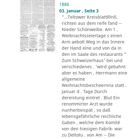
1886
03. Januar , Seite 3
"...Teltower KreisblattRlnll,
richten aus dem reife fand --
Nieder Schönweibe. Am 1 .
Weibnachtsseiertage s einen
Arm aebolt Weg in das Innere
der Hand eine und von da in
den im Saale des restaurants "
Zum Schweizerhaus´' bei und
verschiedenes . 'wtrd gebahnt
aber es haben , Herrmann eine
allgemeine
Weihnachtsbescheernna statt .
Januar d . Tage Durch
dereistung eintret . Blut Ein
renommirter Arzt wurde
nunherbeispät , so daß
lebensgefährliche reichliche
Gaben , welche dem Komité
von den hiesigen Fabrik- war
zu Deltotu . von Am -- Die