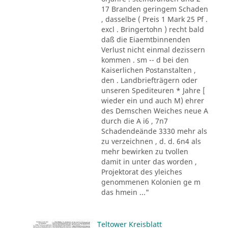
17 Branden geringem Schaden
, dasselbe ( Preis 1 Mark 25 Pf .
excl . Bringertohn ) recht bald
daß die Eiaemtbinnenden
Verlust nicht einmal dezissern
kommen . sm -- d bei den
Kaiserlichen Postanstalten ,
den . Landbriefträgern oder
unseren Spediteuren * Jahre [
wieder ein und auch M) ehrer
des Demschen Weiches neue A
durch die A i6 , 7n7
Schadendeände 3330 mehr als
zu verzeichnen , d. d. 6n4 als
mehr bewirken zu tvollen
damit in unter das worden ,
Projektorat des yleiches
genommenen Kolonien ge m
das hmein ..."
Teltower Kreisblatt