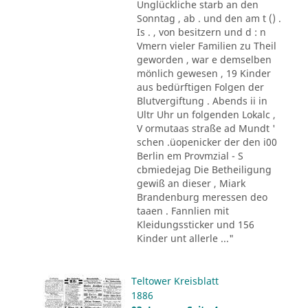
Unglückliche starb an den
Sonntag , ab . und den am t () .
Is . , von besitzern und d : n
Vmern vieler Familien zu Theil
geworden , war e demselben
mönlich gewesen , 19 Kinder
aus bedürftigen Folgen der
Blutvergiftung . Abends ii in
Ultr Uhr un folgenden Lokalc ,
V ormutaas straße ad Mundt '
schen .üopenicker der den i00
Berlin em Provmzial - S
cbmiedejag Die Betheiligung
gewiß an dieser , Miark
Brandenburg meressen deo
taaen . Fannlien mit
Kleidungssticker und 156
Kinder unt allerle ..."
Teltower Kreisblatt
1886