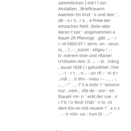
sämmtlichen ) md l I ost -
Anstalten , Brieftrauern
Aaenten tm Kret ' e und den ' ,
db - o r S.. r e .. e Prew der
emsachen Petit -Zeile oder
deren t'eor.' angenommen e
Raum 2lt Pfennige . g80 .:, -- i
i-'ot hl0lil.0T l. terrn. en - anun
io_ .: ) .--_ Jutzet - ellgvu ! ..-
tr-.nierem önie und rRaiser
U1illselm mm :3. .:. -- 6i . Inbrg
, auuar ld38 ( i getuidmet ,Ysle
. , -1 - r t . : n ,- : un rfi : ' ni d r
..ridi .: . it drn - niieu --- . _ .. -,
., _ --"' . , -7 S A tntln 1' tensinn
nur , nem , .tlle de - usn - en
lbaueli rm- n ' eckt der rue . ir
r t'ti ! ir Rinlr t7alt ' n ln- nt
dem Eln-on mit neuem 1' .e n s
. . - tr niln- un : irun lti - ..."