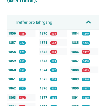
(6844 Treffer):
Treffer pro Jahrgang
1856
1870
1884
156
594
1249
1857
1871
1885
327
582
1266
1858
1872
1886
279
570
1387
1859
1873
1887
268
579
1460
1860
1874
1888
336
587
1435
1861
1875
1889
392
576
1346
1862
1876
1890
277
605
1417
1863
1877
1891
457
154
1460