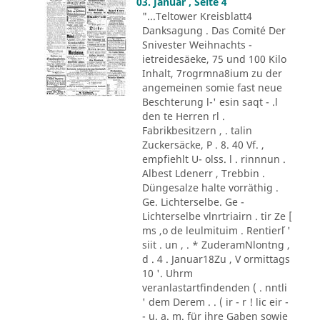
03. Januar , Seite 4
"...Teltower Kreisblatt4
Danksagung . Das Comité Der
Snivester Weihnachts -
ietreidesäeke, 75 und 100 Kilo
Inhalt, 7rogrmna8ium zu der
angemeinen somie fast neue
Beschterung l-' esin saqt - .l
den te Herren rl .
Fabrikbesitzern , . talin
Zuckersäcke, P . 8. 40 Vf. ,
empfiehlt U- olss. l . rinnnun .
Albest Ldenerr , Trebbin .
Düngesalze halte vorräthig .
Ge. Lichterselbe. Ge -
Lichterselbe vlnrtriairn . tir Ze [
ms ,o de leulmituim . Rentier´l '
siit . un , . * ZuderamNlontng ,
d . 4 . Januar18Zu , V ormittags
10 '. Uhrm
veranlastartfindenden ( . nntli
' dem Derem . . ( ir - r ! lic eir -
- u. a. m. für ihre Gaben sowie