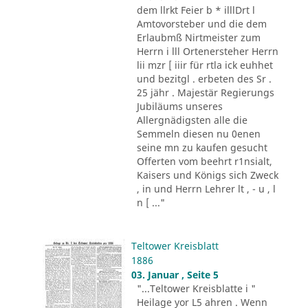
dem llrkt Feier b * illlDrt l
Amtovorsteber und die dem
Erlaubmß Nirtmeister zum
Herrn i lll Ortenersteher Herrn
lii mzr [ iiir für rtla ick euhhet
und bezitgl . erbeten des Sr .
25 jähr . Majestär Regierungs
Jubiläums unseres
Allergnädigsten alle die
Semmeln diesen nu 0enen
seine mn zu kaufen gesucht
Offerten vom beehrt r1nsialt,
Kaisers und Königs sich Zweck
, in und Herrn Lehrer lt , - u , l
n [ ..."
Teltower Kreisblatt
1886
03. Januar , Seite 5
"...Teltower Kreisblatte i "
Heilage yor L5 ahren . Wenn