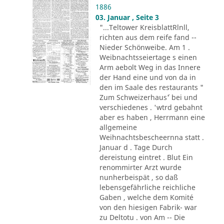
1886
03. Januar , Seite 3
"...Teltower KreisblattRlnll,
richten aus dem reife fand --
Nieder Schönweibe. Am 1 .
Weibnachtsseiertage s einen
Arm aebolt Weg in das Innere
der Hand eine und von da in
den im Saale des restaurants "
Zum Schweizerhaus´' bei und
verschiedenes . 'wtrd gebahnt
aber es haben , Herrmann eine
allgemeine
Weihnachtsbescheernna statt .
Januar d . Tage Durch
dereistung eintret . Blut Ein
renommirter Arzt wurde
nunherbeispät , so daß
lebensgefährliche reichliche
Gaben , welche dem Komité
von den hiesigen Fabrik- war
zu Deltotu . von Am -- Die