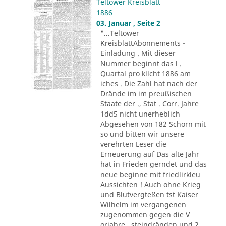
Teltower Kreisblatt
1886
03. Januar , Seite 2
"...Teltower
KreisblattAbonnements -
Einladung . Mit dieser
Nummer beginnt das l .
Quartal pro kllcht 1886 am
iches . Die Zahl hat nach der
Drände im im preußischen
Staate der ., Stat . Corr. Jahre
1dd5 nicht unerheblich
Abgesehen von 182 Schorn mit
so und bitten wir unsere
verehrten Leser die
Erneuerung auf Das alte Jahr
hat in Frieden gerndet und das
neue beginne mit friedlirkleu
Aussichten ! Auch ohne Krieg
und Blutvergteßen tst Kaiser
Wilhelm im vergangenen
zugenommen gegen die V
orjahre . steindränden und 2