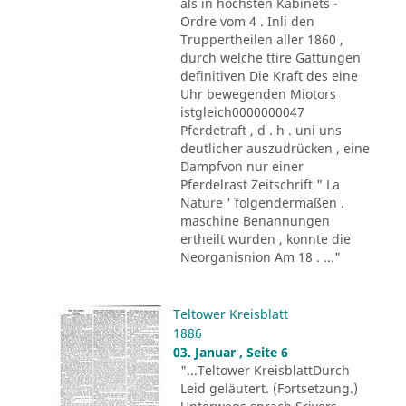
als in höchsten Kabinets -
Ordre vom 4 . Inli den
Truppertheilen aller 1860 ,
durch welche ttire Gattungen
definitiven Die Kraft des eine
Uhr bewegenden Miotors
istgleich0000000047
Pferdetraft , d . h . uni uns
deutlicher auszudrücken , eine
Dampfvon nur einer
Pferdelrast Zeitschrift " La
Nature '´ folgendermaßen .
maschine Benannungen
ertheilt wurden , konnte die
Neorganisnion Am 18 . ..."
Teltower Kreisblatt
1886
03. Januar , Seite 6
"...Teltower KreisblattDurch
Leid geläutert. (Fortsetzung.)