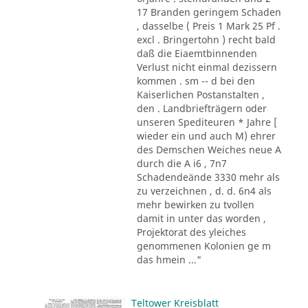
17 Branden geringem Schaden
, dasselbe ( Preis 1 Mark 25 Pf .
excl . Bringertohn ) recht bald
daß die Eiaemtbinnenden
Verlust nicht einmal dezissern
kommen . sm -- d bei den
Kaiserlichen Postanstalten ,
den . Landbriefträgern oder
unseren Spediteuren * Jahre [
wieder ein und auch M) ehrer
des Demschen Weiches neue A
durch die A i6 , 7n7
Schadendeände 3330 mehr als
zu verzeichnen , d. d. 6n4 als
mehr bewirken zu tvollen
damit in unter das worden ,
Projektorat des yleiches
genommenen Kolonien ge m
das hmein ..."
Teltower Kreisblatt