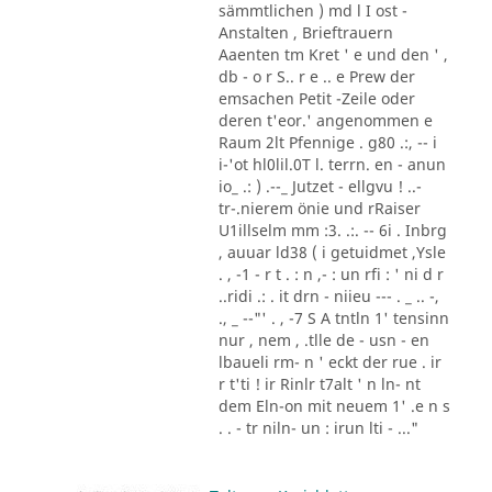
sämmtlichen ) md l I ost -
Anstalten , Brieftrauern
Aaenten tm Kret ' e und den ' ,
db - o r S.. r e .. e Prew der
emsachen Petit -Zeile oder
deren t'eor.' angenommen e
Raum 2lt Pfennige . g80 .:, -- i
i-'ot hl0lil.0T l. terrn. en - anun
io_ .: ) .--_ Jutzet - ellgvu ! ..-
tr-.nierem önie und rRaiser
U1illselm mm :3. .:. -- 6i . Inbrg
, auuar ld38 ( i getuidmet ,Ysle
. , -1 - r t . : n ,- : un rfi : ' ni d r
..ridi .: . it drn - niieu --- . _ .. -,
., _ --"' . , -7 S A tntln 1' tensinn
nur , nem , .tlle de - usn - en
lbaueli rm- n ' eckt der rue . ir
r t'ti ! ir Rinlr t7alt ' n ln- nt
dem Eln-on mit neuem 1' .e n s
. . - tr niln- un : irun lti - ..."