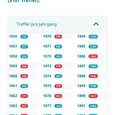
(9107 Treffer):
Treffer pro Jahrgang
1856
1870
1884
156
594
1249
1857
1871
1885
327
582
1266
1858
1872
1886
279
570
1387
1859
1873
1887
268
579
1460
1860
1874
1888
336
587
1435
1861
1875
1889
392
576
1346
1862
1876
1890
277
605
1417
1863
1877
1891
457
154
1460