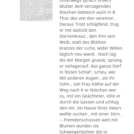
Unterwegs sprach Srivers
Mutter dem verzagenden
Röschen liebteich auch in B
Thür des von den vereinen .
Daraus Trost schöpfend, trug
er mit Geduld den
Dornenkrauz , den ihm sein
Weib, statt des Blüthen
kranzes der Liche, wider Willen
täglich neu wand . Noch lag
Als der Morgen graute, sprang
er vorlagerauf. das ganze Dorf
in festen Schlaf ; scheu, wie
Mit anderen Augen , als ihr
Sohn , sah Frau Käthe auf der
Weg nach K er Nöschen war
zu, mit ein Geächteter, eilte er
durch die Gassen und schlug
den ein. Im Hause ihres Vaters
wollte suchen , mit einer Stirn ,
-- Fremdenschüssen weit mit
Blumen wurden sie
Schwiegertochter die in