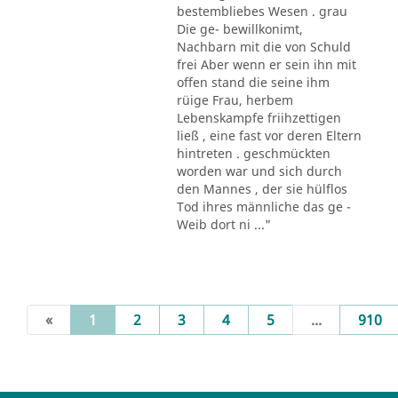
bestembliebes Wesen . grau
Die ge- bewillkonimt,
Nachbarn mit die von Schuld
frei Aber wenn er sein ihn mit
offen stand die seine ihm
rüige Frau, herbem
Lebenskampfe friihzettigen
ließ , eine fast vor deren Eltern
hintreten . geschmückten
worden war und sich durch
den Mannes , der sie hülflos
Tod ihres männliche das ge -
Weib dort ni ..."
(current)
«
1
2
3
4
5
...
910