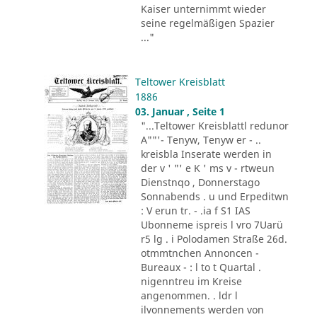
Kaiser unternimmt wieder
seine regelmäßigen Spazier
..."
Teltower Kreisblatt
1886
03. Januar , Seite 1
"...Teltower Kreisblattl redunor
A""'- Tenyw, Tenyw er - ..
kreisbla Inserate werden in
der v ' "' e K ' ms v - rtweun
Dienstnqo , Donnerstago
Sonnabends . u und Erpeditwn
: V erun tr. - .ia f S1 IAS
Ubonneme ispreis l vro 7Uarü
r5 lg . i Polodamen Straße 26d.
otmmtnchen Annoncen -
Bureaux - : l to t Quartal .
nigenntreu im Kreise
angenommen. . ldr l
ilvonnements werden von