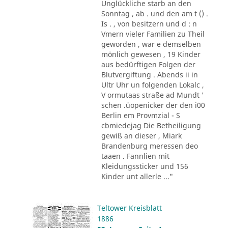
Unglückliche starb an den
Sonntag , ab . und den am t () .
Is . , von besitzern und d : n
Vmern vieler Familien zu Theil
geworden , war e demselben
mönlich gewesen , 19 Kinder
aus bedürftigen Folgen der
Blutvergiftung . Abends ii in
Ultr Uhr un folgenden Lokalc ,
V ormutaas straße ad Mundt '
schen .üopenicker der den i00
Berlin em Provmzial - S
cbmiedejag Die Betheiligung
gewiß an dieser , Miark
Brandenburg meressen deo
taaen . Fannlien mit
Kleidungssticker und 156
Kinder unt allerle ..."
Teltower Kreisblatt
1886