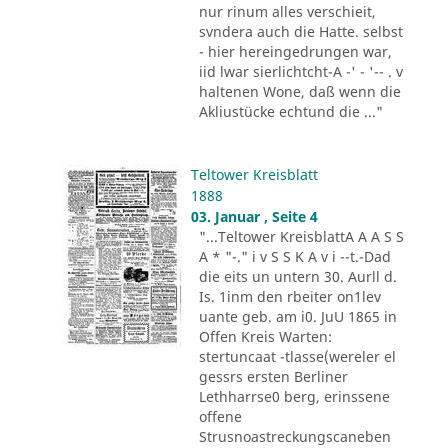
nur rinum alles verschieit,
svndera auch die Hatte. selbst
- hier hereingedrungen war,
iid lwar sierlichtcht-A -' - '-- . v
haltenen Wone, daß wenn die
Akliustücke echtund die ..."
Teltower Kreisblatt
1888
03. Januar , Seite 4
"...Teltower KreisblattA A A S S
A * "-." i v S S K A v i --t.-Dad
die eits un untern 30. Aurll d.
Is. 1inm den rbeiter on1lev
uante geb. am i0. JuU 1865 in
Offen Kreis Warten:
stertuncaat -tlasse(wereler el
gessrs ersten Berliner
Lethharrse0 berg, erinssene
offene
Strusnoastreckungscaneben