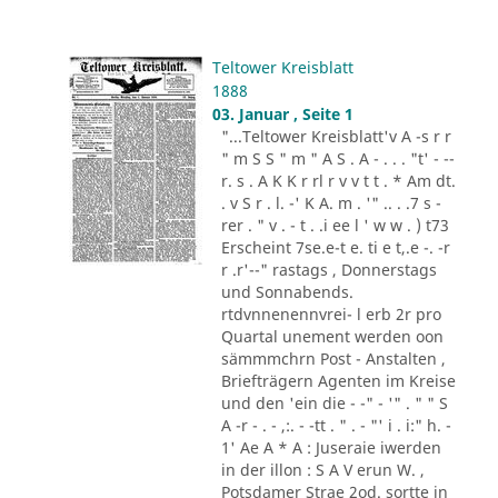
Teltower Kreisblatt
1888
03. Januar , Seite 1
"...Teltower Kreisblatt'v A -s r r
" m S S " m " A S . A - . . . "t' - --
r. s . A K K r rl r v v t t . * Am dt.
. v S r . l. -' K A. m . '" .. . .7 s -
rer . " v . - t . .i ee l ' w w . ) t73
Erscheint 7se.e-t e. ti e t,.e -. -r
r .r'--" rastags , Donnerstags
und Sonnabends.
rtdvnnenennvrei- l erb 2r pro
Quartal unement werden oon
sämmmchrn Post - Anstalten ,
Briefträgern Agenten im Kreise
und den 'ein die - -" - '" . " " S
A -r - . - ,:. - -tt . " . - "' i . i:" h. -
1' Ae A * A : Juseraie iwerden
in der illon : S A V erun W. ,
Potsdamer Strae 2od. sortte in