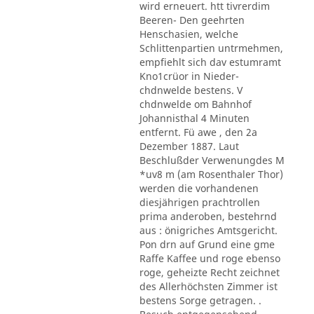
wird erneuert. htt tivrerdim
Beeren- Den geehrten
Henschasien, welche
Schlittenpartien untrmehmen,
empfiehlt sich dav estumramt
Kno1crüor in Nieder-
chdnwelde bestens. V
chdnwelde om Bahnhof
Johannisthal 4 Minuten
entfernt. Fü awe , den 2a
Dezember 1887. Laut
Beschlußder Verwenungdes M
*uv8 m (am Rosenthaler Thor)
werden die vorhandenen
diesjährigen prachtrollen
prima anderoben, bestehrnd
aus : önigriches Amtsgericht.
Pon drn auf Grund eine gme
Raffe Kaffee und roge ebenso
roge, geheizte Recht zeichnet
des Allerhöchsten Zimmer ist
bestens Sorge getragen. .