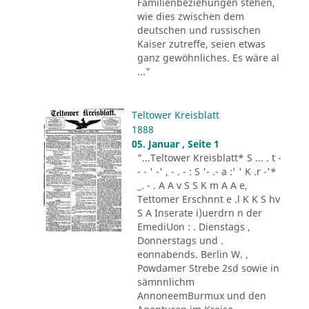
Familienbeziehungen stehen,
wie dies zwischen dem
deutschen und russischen
Kaiser zutreffe, seien etwas
ganz gewöhnliches. Es wäre al
..."
Teltower Kreisblatt
1888
05. Januar , Seite 1
"...Teltower Kreisblatt* S ... . t -
- - ' -' , - . - : S '- .- a :' ' K .r -'*
_. - . A A v S S K m A A e,
Tettomer Erschnnt e .l K K S hv
S A Inserate i)uerdrn n der
EmediUon : . Dienstags ,
Donnerstags und .
eonnabends. Berlin W. ,
Powdamer Strebe 2sd sowie in
sämnnlichm
AnnoneemBurmux und den