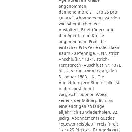
Agenturen im Kreise
angenommen.
dennenennpreis 1 arb 25 pro
Quartal. Abonnements werden
von sämmtlichen Vosi -
Anstalten , Briefträgern und
den Agenten im Kreise
angenommen. Preis der
einfacher PrtwZekle oder daen
Raum 20 Pfennlge. -. Nr. strich
Anschluß Nr 1371. strich-
Fernsprech -Auschiust Nr. 137L
'R . 2. Verun, tonnerstag, den
5. Januar 1888. . 6 . Die
Anmeldung zur Stammrolle ist
in der vorstehend
vorgeschriebenen Weise
seitens der Militärpflich bis
eine endtigen so lange
alljährlich zu wiederholen, 32.
Jadrg. Abonnements ausdas
"ettower reisblatt" Preis (Preis
1 ark 25 Pfg excl. Bringerkohn )