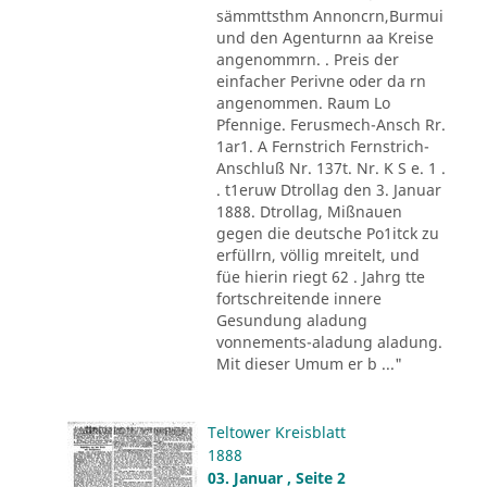
sämmttsthm Annoncrn,Burmui
und den Agenturnn aa Kreise
angenommrn. . Preis der
einfacher Perivne oder da rn
angenommen. Raum Lo
Pfennige. Ferusmech-Ansch Rr.
1ar1. A Fernstrich Fernstrich-
Anschluß Nr. 137t. Nr. K S e. 1 .
. t1eruw Dtrollag den 3. Januar
1888. Dtrollag, Mißnauen
gegen die deutsche Po1itck zu
erfüllrn, völlig mreitelt, und
füe hierin riegt 62 . Jahrg tte
fortschreitende innere
Gesundung aladung
vonnements-aladung aladung.
Mit dieser Umum er b ..."
Teltower Kreisblatt
1888
03. Januar , Seite 2