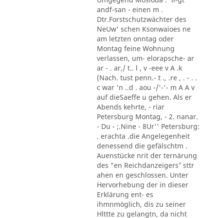
andf-san - einen m .
Dtr.Forstschutzwächter des
NeUw' schen Ksonwaioes ne
am letzten onntag oder
Montag feine Wohnung
verlassen, um- elorapsche- ar
ar - . ar,/ t.. l , v -eee v A .k
(Nach. tust penn.- t ., .re , . - . .
c war 'n ..d . aou -/'-'- m A A v
auf dieSaeffe u gehen. Als er
Abends kehrte, - riar
Petersburg Montag, - 2. nanar.
- Du - ;.Nine - 8Ur'' Petersburg:
. erachta .die Angelegenheit
denessend die gefälschtm .
Auenstücke nrit der ternärung
des "en Reichdanzeigers´' sttr
ahen en geschlossen. Unter
Hervorhebung der in dieser
Erklärung ent- es
ihmnmöglich, dis zu seiner
Hlttte zu gelangtn, da nicht