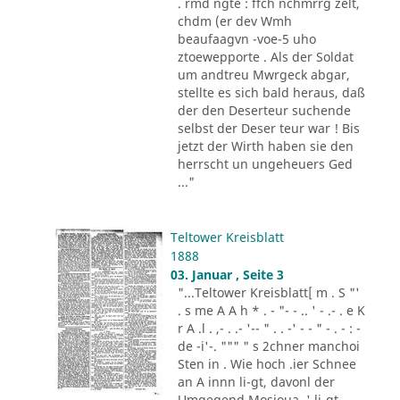
. rmd ngte : ffch nchmrrg zelt,
chdm (er dev Wmh
beaufaagvn -voe-5 uho
ztoewepporte . Als der Soldat
um andtreu Mwrgeck abgar,
stellte es sich bald heraus, daß
der den Deserteur suchende
selbst der Deser teur war ! Bis
jetzt der Wirth haben sie den
herrscht un ungeheuers Ged
..."
Teltower Kreisblatt
1888
03. Januar , Seite 3
"...Teltower Kreisblatt[ m . S "'
. s me A A h * . - "- - .. ' - .- . e K
r A .l . ,- . .- '-- " . . -' - - " - . - : -
de -i'-. """ " s 2chner manchoi
Sten in . Wie hoch .ier Schnee
an A innn li-gt, davonl der
Umgegend Mosioua .' li-gt