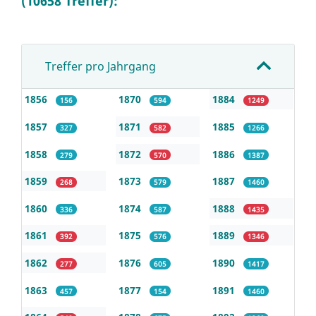
(10658 Treffer):
Treffer pro Jahrgang
1856
1870
1884
156
594
1249
1857
1871
1885
327
582
1266
1858
1872
1886
279
570
1387
1859
1873
1887
268
579
1460
1860
1874
1888
336
587
1435
1861
1875
1889
392
576
1346
1862
1876
1890
277
605
1417
1863
1877
1891
457
154
1460