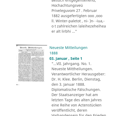
Besuch entgegensehend,
Hochachtungsveü
Priveleguvom 27 . Februar
1882 ausgefertigten ooo ,ooo
ll. Winter-paletot , ni- )n- -iua,-
o t zahlreichen laleihezeheihea
er alt lirbhi ..."
Neueste Mitteilungen
1888
03. Januar , Seite 1
"...VII. Jahrgang. No. 1.
Neueste Mittheilungen.
Verantwortlicher Herausgeber:
Dr. H. Klee. Berlin, Dienstag,
den 3. Januar 1888.
Diplomatische Fälschungen.
Der Staatsanzeiger hat am
letzten Tage des alten Jahres
eine Reihe von Actenstücken
veröffentlicht, deren
Vorhandensein für den Frieden