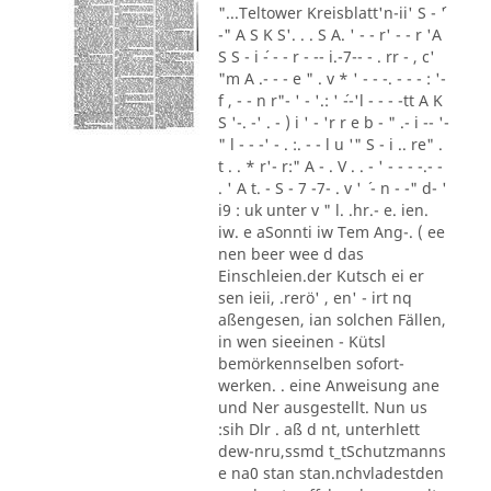
"...Teltower Kreisblatt'n-ii' S - ´'
-" A S K S'. . . S A. ' - - r' - - r 'A
S S - i ´- - - r - -- i.-7-- - . rr - , c'
"m A .- - - e " . v * ' - - -. - - - : '-
f , - - n r"- ' - '.: ' ´--'l - - - -tt A K
S '-. -' . - ) i ' - 'r r e b - " .- i -- '-
" l - - -' - . :. - - l u '" S - i .. re" .
t . . * r'- r:" A - . V . . - ' - - - -.- -
. ' A t. - S - 7 -7- . v ' ´ - n - -" d- '
i9 : uk unter v " l. .hr.- e. ien.
iw. e aSonnti iw Tem Ang-. ( ee
nen beer wee d das
Einschleien.der Kutsch ei er
sen ieii, .rerö' , en' - irt nq
aßengesen, ian solchen Fällen,
in wen sieeinen - Kütsl
bemörkennselben sofort-
werken. . eine Anweisung ane
und Ner ausgestellt. Nun us
:sih Dlr . aß d nt, unterhlett
dew-nru,ssmd t_tSchutzmanns
e na0 stan stan.nchvladestden