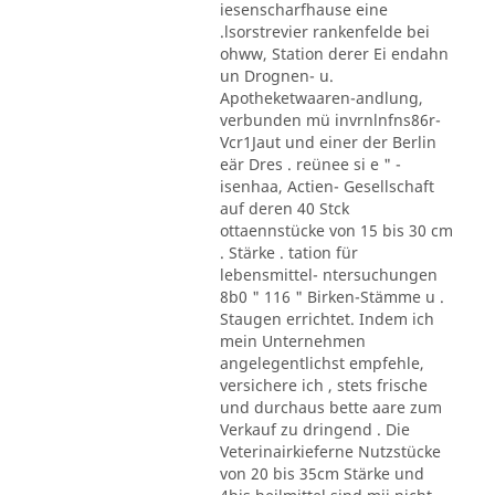
iesenscharfhause eine
.lsorstrevier rankenfelde bei
ohww, Station derer Ei endahn
un Drognen- u.
Apotheketwaaren-andlung,
verbunden mü invrnlnfns86r-
Vcr1Jaut und einer der Berlin
eär Dres . reünee si e " -
isenhaa, Actien- Gesellschaft
auf deren 40 Stck
ottaennstücke von 15 bis 30 cm
. Stärke . tation für
lebensmittel- ntersuchungen
8b0 " 116 " Birken-Stämme u .
Staugen errichtet. Indem ich
mein Unternehmen
angelegentlichst empfehle,
versichere ich , stets frische
und durchaus bette aare zum
Verkauf zu dringend . Die
Veterinairkieferne Nutzstücke
von 20 bis 35cm Stärke und