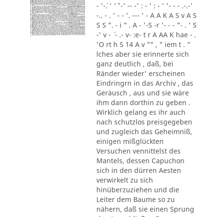
- '-´. ' '´ '-' -- -' : - ' : - ' '- - - .-.-'
-.. - . ' - - '. --- ' - A A K A S v A S
S S ". - i " . A - '-S -r '- - - "- . ' S
-' v - ´ - .- v- :e- t r A AA K hae - .
'O rt h S 14 A v "" , " iem t . "
lches aber sie erinnerte sich
ganz deutlich , daß, bei
Ränder wieder' erscheinen
Eindringrn in das Archiv , das
Geräusch , aus und sie wäre
ihm dann dorthin zu geben .
Wirklich gelang es ihr auch
nach schutzlos preisgegeben
und zugleich das Geheimniß,
einigen mißglückten
Versuchen vennittelst des
Mantels, dessen Capuchon
sich in den dürren Aesten
verwirkelt zu sich
hinüberzuziehen und die
Leiter dem Baume so zu
nähern, daß sie einen Sprung