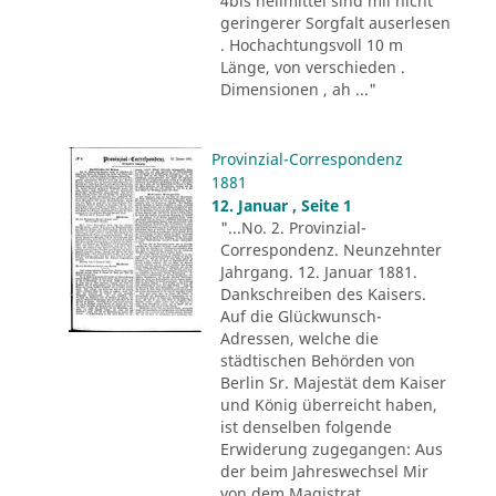
4bis heilmittel sind mii nicht
geringerer Sorgfalt auserlesen
. Hochachtungsvoll 10 m
Länge, von verschieden .
Dimensionen , ah ..."
Provinzial-Correspondenz
1881
12. Januar , Seite 1
"...No. 2. Provinzial-
Correspondenz. Neunzehnter
Jahrgang. 12. Januar 1881.
Dankschreiben des Kaisers.
Auf die Glückwunsch-
Adressen, welche die
städtischen Behörden von
Berlin Sr. Majestät dem Kaiser
und König überreicht haben,
ist denselben folgende
Erwiderung zugegangen: Aus
der beim Jahreswechsel Mir
von dem Magistrat