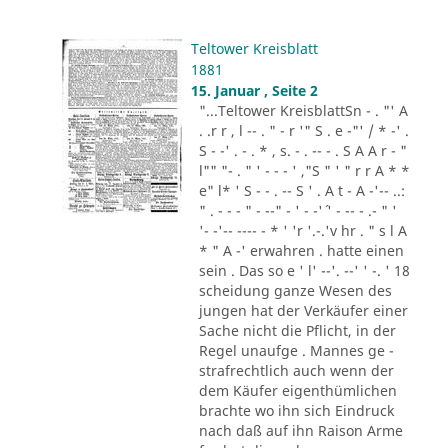
Teltower Kreisblatt
1881
15. Januar , Seite 2
"...Teltower KreisblattSn - . "' A
. .r r , l -- . " - r '" S . e -"' / * -' .
S - -' . - . * , s. - . -- - . S A A r - "
l"" "- . " ' - - - ' ,"S " ' " r r A * *
e" l* ' S - - . -- S ' . A t - A -'-- ..:
" . - - - " - --" - ' - -'´ ' - -- - .- " '
'- -'-- ---- - * ' 'r '.-.'v hr . " s l A
* " A -' erwahren . hatte einen
sein . Das so e ' l' --'. --' ' -. ' 18
scheidung ganze Wesen des
jungen hat der Verkäufer einer
Sache nicht die Pflicht, in der
Regel unaufge . Mannes ge -
strafrechtlich auch wenn der
dem Käufer eigenthümlichen
brachte wo ihn sich Eindruck
nach daß auf ihn Raison Arme