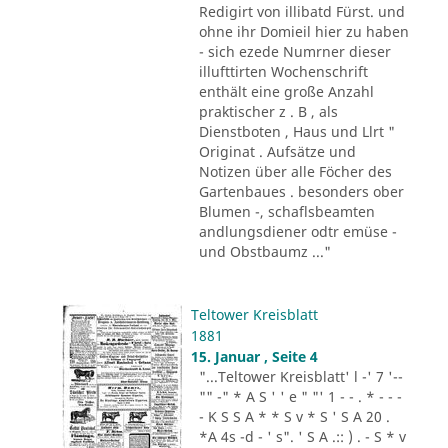
Redigirt von illibatd Fürst. und
ohne ihr Domieil hier zu haben
- sich ezede Numrner dieser
illufttirten Wochenschrift
enthält eine große Anzahl
praktischer z . B , als
Dienstboten , Haus und Llrt "
Originat . Aufsätze und
Notizen über alle Föcher des
Gartenbaues . besonders ober
Blumen -, schaflsbeamten
andlungsdiener odtr emüse -
und Obstbaumz ..."
Teltower Kreisblatt
1881
15. Januar , Seite 4
"...Teltower Kreisblatt' l -' 7 '--
"" -" * A S ' ' e " "' 1 - - . * - - -
- K S S A * * S v * S ' S A 20 .
*A 4s -d - ' s". ' S A .:: ) . - S * v