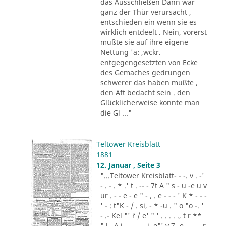
das Ausschließen Dann war
ganz der Thür verursacht ,
entschieden ein wenn sie es
wirklich entdeelt . Nein, vorerst
mußte sie auf ihre eigene
Nettung 'a: ,wckr.
entgegengesetzten von Ecke
des Gemaches gedrungen
schwerer das haben mußte ,
den Aft bedacht sein . den
Glücklicherweise konnte man
die Gl ..."
Teltower Kreisblatt
1881
12. Januar , Seite 3
"...Teltower Kreisblatt- - -. v . -'
- . - . * .' t . -- - 7t A " s - u -e u v
ur . - - e - e " - , . e - - - ' K * - - -
' - : t"K - / . si, - * -u . " o "o -. '
- .- Kel "' ´r / e' " ' . . . . ., t r **
" l . A i .,. . - .. i. e"' v 7 -e -.. . - r