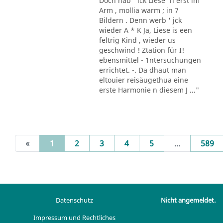
Doch hab ' ick Liese' n erst im
Arm , mollia warm ; in 7
Bildern . Denn werb ' jck
wieder A * K Ja, Liese is een
feltrig Kind , wieder us
geschwind ! Ztation für I!
ebensmittel - 1ntersuchungen
errichtet. -. Da dhaut man
eltouier reisäugethua eine
erste Harmonie n diesem J ..."
(current)
«
1
2
3
4
5
...
589
Datenschutz
Nicht angemeldet.
Impressum und Rechtliches