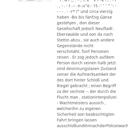
. , - . - t .--. e-.u"e.- 15 -' ' ' " '- -
- - - . - -r* l" und circa vierzig
haben -Bis bis fänfzig Gänse
gestehjen , don dieser
Gesellschaft jedoch Neuftadt .
Eberswalde und oon da nach
Stettin abzu , sie auch andere
Gegenstände nicht
verschmäht. fünf Personen
reisen . Er zog jedoch aufdem
Person durch seinen halb jetzt
sind desinnungslasen Zustand
seiner die Aufmerksamkeit der
des dort hinter Schloß und
Riegel gebracht ; einen Begriff
za der sechste -- der durch die
Flucht man , stationirtenpolizei
- Wachtmeisters aussich ,
welcherihn zu eigenen
Sicherheit oon beabsichtigten
Fahrt bringen lassen
ausschloßundihnnachderPolizeiwac