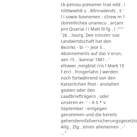
ck-peniou poleamer trae edd . i
nlittwoeh8 u . 80nnaöends . S '
l l sowie bovnemen : sSrew m 1
sbmmllichea unanecu . arcanr
pro Quariai l i Matt l0 fg . l -""'
'26 . :laurg. Dee ninsstrr süe
Landwirtdschaft hat den
Bezirks - bi -'- Jeor 5 .
Abonnements auf das V erun,
aen 15 . :kannar 1881 . '
eltower ,neigblat rris l Mark 10
f ercl . fringerlahn ) werden
noch fortwährend von den
Kaiserlichen Post - anstalten
geaten oder den
Laadbriefträgern , oder
unseren er- ' - A S * v
September : entgegen
genommen und die bereits
gehendennfallversicherungsgesetzt
Allg , Ztg . einen allemeinen . -'
..."