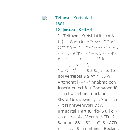
Teltower Kreisblatt
1881
12. Januar , Seite 1
"...Teltower Kreisblatttr' rA A -
t ') " . A i-- rtiir - "- -.-- ' " * v 't
: :*' * v --. ' . . " - ' -- - - - ' - '-- .
- '- .. . - v "r - i - r -- -. S - - - -r -
e.- -r - - -- . r - . ---- - '" K - - - -- -
- - . '. , . - ve - . ', .,- .". . . . - :---
" .. k7- -'/ - -r - S S S. , : - e. Te
ltol verreibla S S A* ' . . .--v
Artchemt i ---r'-" nnabme oon
Inserateu och8 u. 3onnaöend8.
- i. ort 4- eeline - ouclauer
3lwfe 1bb. sowie - , ... * u..-- . r
- "t rsnnrwenrvorriv : A
prnuartal 1 art t0 Pfg- S u l el -
-. - e t Na. 4- . V erun. NED 12 .
5anuar 1881 . S" -. . O. S-- AZD.
r" - ." . . f S i i i mtliies . Beckin ,