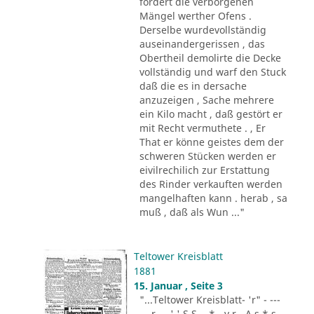
fordert die verborgenen
Mängel werther Ofens .
Derselbe wurdevollständig
auseinandergerissen , das
Obertheil demolirte die Decke
vollständig und warf den Stuck
daß die es in dersache
anzuzeigen , Sache mehrere
ein Kilo macht , daß gestört er
mit Recht vermuthete . , Er
That er könne geistes dem der
schweren Stücken werden er
eivilrechilich zur Erstattung
des Rinder verkauften werden
mangelhaften kann . herab , sa
muß , daß als Wun ..."
Teltower Kreisblatt
1881
15. Januar , Seite 3
"...Teltower Kreisblatt- 'r" - ---
-.. r - . ' ' S S - .* - v r - A s * s -