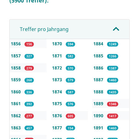
(5900 Treffer):
Treffer pro Jahrgang
1856
1870
1884
156
594
1249
1857
1871
1885
327
582
1266
1858
1872
1886
279
570
1387
1859
1873
1887
268
579
1460
1860
1874
1888
336
587
1435
1861
1875
1889
392
576
1346
1862
1876
1890
277
605
1417
1863
1877
1891
457
154
1460