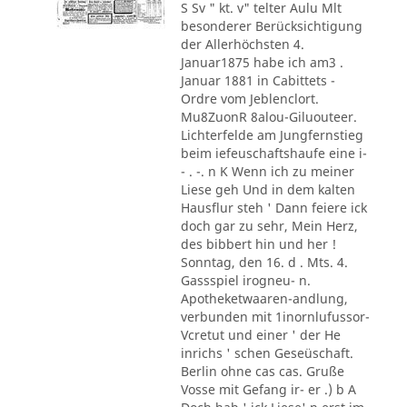
S Sv " kt. v" telter Aulu Mlt
besonderer Berücksichtigung
der Allerhöchsten 4.
Januar1875 habe ich am3 .
Januar 1881 in Cabittets -
Ordre vom Jeblenclort.
Mu8ZuonR 8alou-Giluouteer.
Lichterfelde am Jungfernstieg
beim iefeuschaftshaufe eine i-
- . -. n K Wenn ich zu meiner
Liese geh Und in dem kalten
Hausflur steh ' Dann feiere ick
doch gar zu sehr, Mein Herz,
des bibbert hin und her !
Sonntag, den 16. d . Mts. 4.
Gassspiel irogneu- n.
Apotheketwaaren-andlung,
verbunden mit 1inornlufussor-
Vcretut und einer ' der He
inrichs ' schen Geseüschaft.
Berlin ohne cas cas. Gruße
Vosse mit Gefang ir- er .) b A