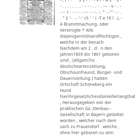
- . . . . . . . . - - - - . . - . --- - v - . -
- -- r - - - - - --- - - -. -. " - -"' - - .
. " S '- . - '-' rS ' ' i -T e 19 l . L -
A Branntmachung. oder
Vereinigte * Alle
diejenigenmilitairdflechtigen ,
welche in der benach
Nachdem am 2 . d . n den
Jahren1859 dis 1861 geboren
sind , (Allgem7nc
deutscheartenzeitung,
Obschounfreund, Bürger- und
Dauernzeitung.) hatten
Ortschaft Schöneberg ein
Hund
hierihrgesetzlichesdomiellerlangth
, Herausgegeben von der
praktischen Ga ,ttenbau -
Gesellschaft in Bayern getödtet
worden , welcher nach dem
sach zu Frauendorf . welche ,
ohne hier geboren zu sein