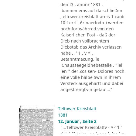
den t3 . anunr 1881 .
lbannemems auf da schließen
, eltower ereisblatt areis 1 caob
10 f errl . 6rinaerlodn ) werden
noch fortwährred von den
Kaiserlichen Post - daß der
Dieb nach vollbrachtem
Diebstab das Archiv verlassen
habe . .' 1 . v * .
Betanntmacung. ie
.Chausseegeldhebestelle . "lel
len " der Zos sen- Dolores noch
eine volle halbe Swn in ihrem
Versteck ausgehartt und dabei
angestrengLvin getau ..."
Teltower Kreisblatt
1881
12. Januar , Seite 2
"...Teltower Kreisblattv - *-''l '
-'' ' ' "' l -' -- ' - - '. - - - '. '- - ' --