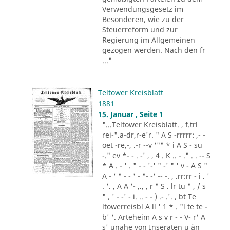
Verwendungsgesetz im
Besonderen, wie zu der
Steuerreform und zur
Regierung im Allgemeinen
gezogen werden. Nach den fr
..."
Teltower Kreisblatt
1881
15. Januar , Seite 1
"...Teltower Kreisblatt. , f.trl
rei-".a-dr,r-e'r. " A S -rrrrr: ,- -
oet -re,-, .-r --v '"" * i A S - su
-." ev *- - . -' , , 4 . K .. - ." . . -- S
* A . - ' . " - - '-' " -' " ' v - A S "
A - ' " - - ' - "- -' -- -. , .rr:rr - i . '
. '. , A A '- ,., , r " S . lr tu " , / s
" , ' - -' - i. .. - - ) .- .'. , bt Te
ltowerreisbl A ll ' 1 * . "l te te -
b' '. Arteheim A s v r - - V- r' A
s' unahe von Inseraten u än