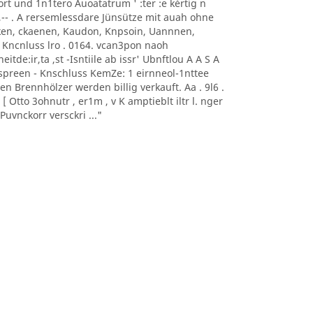
0nort und 1n1tero Auoatatrum ' :ter :e kèrtig n
, -- ,-- . A rersemlessdare Jünsütze mit auah ohne
aoeken, ckaenen, Kaudon, Knpsoin, Uannnen,
 Kncnluss lro . 0164. vcan3pon naoh
itde:ir,ta ,st -Isntiile ab issr' Ubnftlou A A S A
sonnspreen - Knschluss KemZe: 1 eirnneol-1nttee
ten Brennhölzer werden billig verkauft. Aa . 9l6 .
 Otto 3ohnutr , er1m , v K amptieblt iltr l. nger
uvnckorr versckri ..."