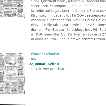
17lnr. l,nttclieltt belin , ietIegtr 4l, Doloorut1
socori5oen 7'runoport. -, " .'-'la - " ' " " - " '
8ctreibe aui l.ager. t.ner r . Xleiaern, 8tonu
8trümukon. lnbader : A. v11rQOA . secnepcoeb
voborein1cunst anad froi. S * L0d1ic´ctre Hol e'he
Platz , ii mille Mk. k1,50, sowie alle lz v * i 
di.si dll , 7vcn8pcecn - Knecblugo lno . 9l6. Sor
u1 Dsttrnnier Eter A 6. 7Vn1demar- 8u- as6e 27 [
in oione-rn 8rnU- unel nierewn oenmm1r tonn P
Teltower Kreisblatt
1887
22. Januar , Seite 8
"...Teltower Kreisblatt