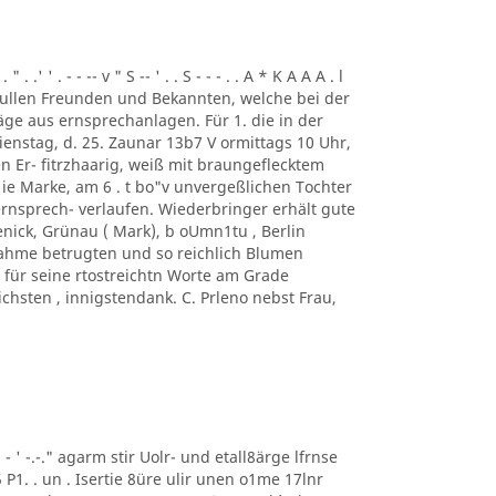
. .' ' . - - -- v " S -- ' . . S - - - . . A * K A A A . l
ung. ullen Freunden und Bekannten, welche bei der
ge aus ernsprechanlagen. Für 1. die in der
enstag, d. 25. Zaunar 13b7 V ormittags 10 Uhr,
en Er- fitrzhaarig, weiß mit braungeflecktem
e Marke, am 6 . t bo"v unvergeßlichen Tochter
rnsprech- verlaufen. Wiederbringer erhält gute
enick, Grünau ( Mark), b oUmn1tu , Berlin
ilnahme betrugten und so reichlich Blumen
für seine rtostreichtn Worte am Grade
chsten , innigstendank. C. Prleno nebst Frau,
 ' ' - ' -.-." agarm stir Uolr- und etall8ärge lfrnse
5 P1. . un . Isertie 8üre ulir unen o1me 17lnr