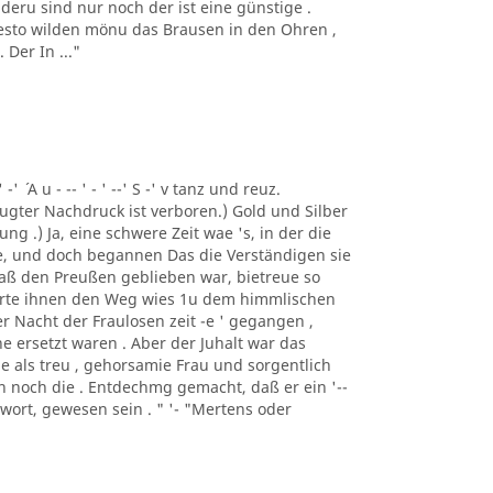
deru sind nur noch der ist eine günstige .
 desto wilden mönu das Brausen in den Ohren ,
Der In ..."
 -' ´ A u - -- ' - ' --' S -' v tanz und reuz.
gter Nachdruck ist verboren.) Gold und Silber
ng .) Ja, eine schwere Zeit wae 's, in der die
e, und doch begannen Das die Verständigen sie
 daß den Preußen geblieben war, bietreue so
merte ihnen den Weg wies 1u dem himmlischen
er Nacht der Fraulosen zeit -e ' gegangen ,
e ersetzt waren . Aber der Juhalt war das
e als treu , gehorsamie Frau und sorgentlich
man noch die . Entdechmg gemacht, daß er ein '--
ntwort, gewesen sein . " '- "Mertens oder