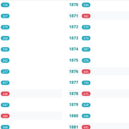
1870
156
594
1871
327
582
1872
279
570
1873
268
579
1874
336
587
1875
392
576
1876
277
605
1877
457
154
1878
548
675
1879
547
628
1880
580
596
1881
568
692