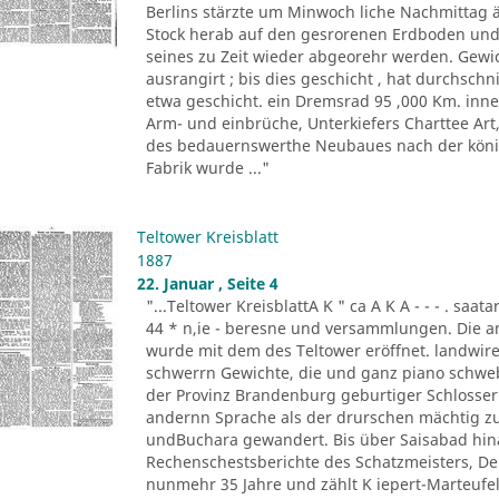
Berlins stärzte um Minwoch liche Nachmittag 
Stock herab auf den gesrorenen Erdboden und 
seines zu Zeit wieder abgeorehr werden. Gewich
ausrangirt ; bis dies geschicht , hat durchschn
etwa geschicht. ein Dremsrad 95 ,000 Km. inn
Arm- und einbrüche, Unterkiefers Charttee Art
des bedauernswerthe Neubaues nach der königl
Fabrik wurde ..."
Teltower Kreisblatt
1887
22. Januar , Seite 4
"...Teltower KreisblattA K " ca A K A - - - . saa
44 * n,ie - beresne und versammlungen. Die a
wurde mit dem des Teltower eröffnet. landwireh
schwerrn Gewichte, die und ganz piano schwebe 
der Provinz Brandenburg geburtiger Schlosser. O
andernn Sprache als der drurschen mächtig zu
undBuchara gewandert. Bis über Saisabad hina
Rechenschestsberichte des Schatzmeisters, De
nunmehr 35 Jahre und zählt K iepert-Marteufel