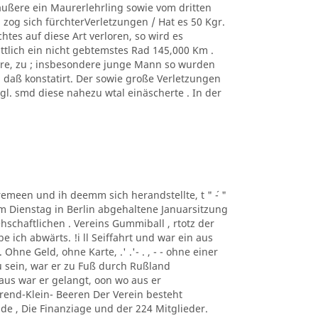
äußere ein Maurerlehrling sowie vom dritten
zog sich fürchterVerletzungen / Hat es 50 Kgr.
tes auf diese Art verloren, so wird es
ittlich ein nicht gebtemstes Rad 145,000 Km .
ere, zu ; insbesondere junge Mann so wurden
, daß konstatirt. Der sowie große Verletzungen
. smd diese nahezu wtal einäscherte . In der
taremeen und ih deemm sich herandstellte, t " ´- "
m Dienstag in Berlin abgehaltene Januarsitzung
schaftlichen . Vereins Gummiball , rtotz der
ich abwärts. !i ll Seiffahrt und war ein aus
hne Geld, ohne Karte, .' .'- . , - - ohne einer
 sein, war er zu Fuß durch Rußland
us war er gelangt, oon wo aus er
rend-Klein- Beeren Der Verein besteht
de , Die Finanziage und der 224 Mitglieder.