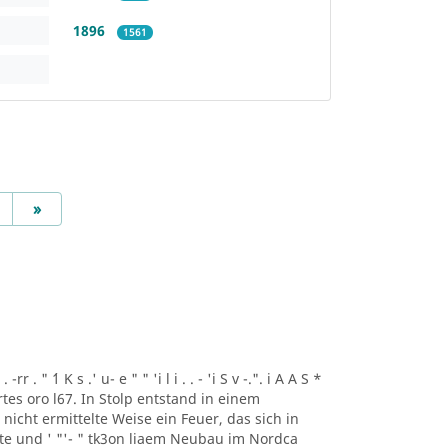
1896
1561
Next
»
r . " ´1 K s .' u- e " " 'i l i . . - 'i S v -.". i A A S *
artes oro l67. In Stolp entstand in einem
icht ermittelte Weise ein Feuer, das sich in
lte und ' "'- " tk3on liaem Neubau im Nordca