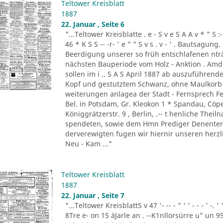
Teltower Kreisblatt
1887
22. Januar , Seite 6
"...Teltower Kreisblatte . e - S v e S A A v * " S :- . " 
46 * K S S -- -r- ' e " " S v s . v - ' . Bautsag
Beerdigung unserer so früh entschlafenen nträ
nächsten Bauperiode vom Holz - Anktion . Amdi
sollen im i .. S A S April 1887 ab auszuführend
Kopf und gestutztem Schwanz, ohne Maulkorb i
weiterungen anlagea der Stadt - Fernsprech Fe
Bel. in Potsdam, Gr. Kleokon 1 * Spandau, Cöp
Königgrätzerstr. 9 , Berlin, .-- t henliche The
spendeten, sowie dem Hmn Prediger Denenter 
derverewigten fugen wir hiernir unseren herzli
Neu - Kam ..."
Teltower Kreisblatt
1887
22. Januar , Seite 7
"...Teltower KreisblattS v 47 '- -- - " ' ' - - - ' -.
8Tre e- on 15 äJarle an . --K1nllorsürre u" un 9