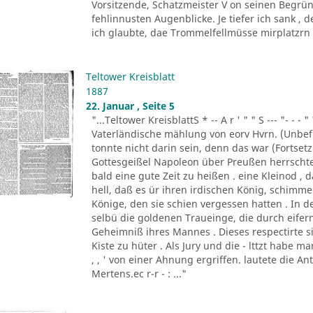
Vorsitzende, Schatzmeister V on seinen Begrün
fehlinnusten Augenblicke. Je tiefer ich sank ,
ich glaubte, dae Trommelfellmüsse mirplatzrn . 
Teltower Kreisblatt
1887
22. Januar , Seite 5
"...Teltower KreisblattS * -- A r ' " " S --- "- - - " '
Vaterländische mählung von eorv Hvrn. (Unbefu
tonnte nicht darin sein, denn das war (Fortsetzu
Gottesgeißel Napoleon über Preußen herrscht
bald eine gute Zeit zu heißen . eine Kleinod ,
hell, daß es ür ihren irdischen König, schim
Könige, den sie schien vergessen hatten . In d
selbü die goldenen Traueinge, die durch eifern
Geheimniß ihres Mannes . Dieses respectirte si
Kiste zu hüter . Als Jury und die - lttzt habe 
, , ' von einer Ahnung ergriffen. lautete die A
Mertens.ec r-r - : ..."