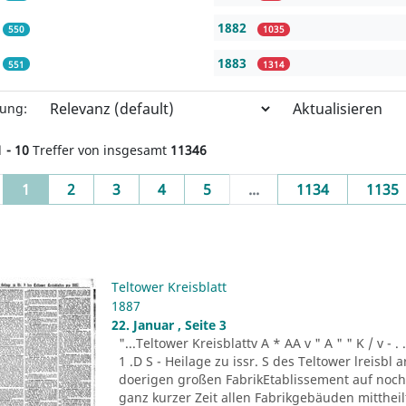
1882
550
1035
1883
551
1314
Aktualisieren
rung:
1 - 10
Treffer von insgesamt
11346
(current)
1
2
3
4
5
...
1134
1135
Teltower Kreisblatt
1887
22. Januar , Seite 3
"...Teltower Kreisblattv A * AA v " A " " K / v - . . . -r
1 .D S - Heilage zu issr. S des Teltower lreisbl 
doerigen großen FabrikEtablissement auf noch n
ganz kurzer Zeit allen Fabrikgebäuden mitthei