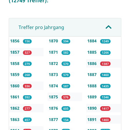
(12749 Treffer):
Treffer pro Jahrgang
1856
1870
1884
156
594
1249
1857
1871
1885
327
582
1266
1858
1872
1886
279
570
1387
1859
1873
1887
268
579
1460
1860
1874
1888
336
587
1435
1861
1875
1889
392
576
1346
1862
1876
1890
277
605
1417
1863
1877
1891
457
154
1460