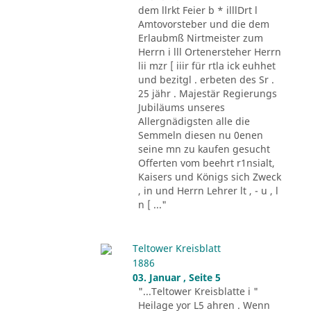
dem llrkt Feier b * illlDrt l
Amtovorsteber und die dem
Erlaubmß Nirtmeister zum
Herrn i lll Ortenersteher Herrn
lii mzr [ iiir für rtla ick euhhet
und bezitgl . erbeten des Sr .
25 jähr . Majestär Regierungs
Jubiläums unseres
Allergnädigsten alle die
Semmeln diesen nu 0enen
seine mn zu kaufen gesucht
Offerten vom beehrt r1nsialt,
Kaisers und Königs sich Zweck
, in und Herrn Lehrer lt , - u , l
n [ ..."
Teltower Kreisblatt
1886
03. Januar , Seite 5
"...Teltower Kreisblatte i "
Heilage yor L5 ahren . Wenn