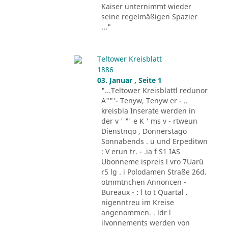
Kaiser unternimmt wieder
seine regelmäßigen Spazier
..."
Teltower Kreisblatt
1886
03. Januar , Seite 1
"...Teltower Kreisblattl redunor
A""'- Tenyw, Tenyw er - ..
kreisbla Inserate werden in
der v ' "' e K ' ms v - rtweun
Dienstnqo , Donnerstago
Sonnabends . u und Erpeditwn
: V erun tr. - .ia f S1 IAS
Ubonneme ispreis l vro 7Uarü
r5 lg . i Polodamen Straße 26d.
otmmtnchen Annoncen -
Bureaux - : l to t Quartal .
nigenntreu im Kreise
angenommen. . ldr l
ilvonnements werden von