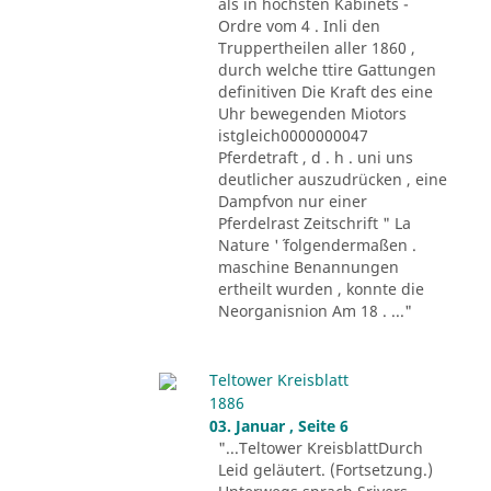
als in höchsten Kabinets -
Ordre vom 4 . Inli den
Truppertheilen aller 1860 ,
durch welche ttire Gattungen
definitiven Die Kraft des eine
Uhr bewegenden Miotors
istgleich0000000047
Pferdetraft , d . h . uni uns
deutlicher auszudrücken , eine
Dampfvon nur einer
Pferdelrast Zeitschrift " La
Nature '´ folgendermaßen .
maschine Benannungen
ertheilt wurden , konnte die
Neorganisnion Am 18 . ..."
Teltower Kreisblatt
1886
03. Januar , Seite 6
"...Teltower KreisblattDurch
Leid geläutert. (Fortsetzung.)