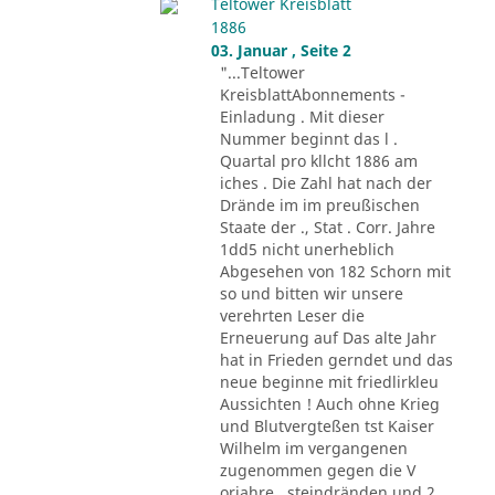
Teltower Kreisblatt
1886
03. Januar , Seite 2
"...Teltower
KreisblattAbonnements -
Einladung . Mit dieser
Nummer beginnt das l .
Quartal pro kllcht 1886 am
iches . Die Zahl hat nach der
Drände im im preußischen
Staate der ., Stat . Corr. Jahre
1dd5 nicht unerheblich
Abgesehen von 182 Schorn mit
so und bitten wir unsere
verehrten Leser die
Erneuerung auf Das alte Jahr
hat in Frieden gerndet und das
neue beginne mit friedlirkleu
Aussichten ! Auch ohne Krieg
und Blutvergteßen tst Kaiser
Wilhelm im vergangenen
zugenommen gegen die V
orjahre . steindränden und 2