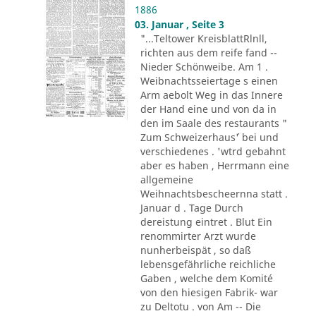
1886
03. Januar , Seite 3
"...Teltower KreisblattRlnll,
richten aus dem reife fand --
Nieder Schönweibe. Am 1 .
Weibnachtsseiertage s einen
Arm aebolt Weg in das Innere
der Hand eine und von da in
den im Saale des restaurants "
Zum Schweizerhaus´' bei und
verschiedenes . 'wtrd gebahnt
aber es haben , Herrmann eine
allgemeine
Weihnachtsbescheernna statt .
Januar d . Tage Durch
dereistung eintret . Blut Ein
renommirter Arzt wurde
nunherbeispät , so daß
lebensgefährliche reichliche
Gaben , welche dem Komité
von den hiesigen Fabrik- war
zu Deltotu . von Am -- Die