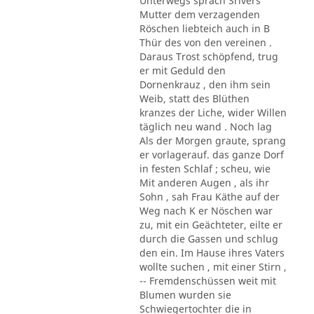
Unterwegs sprach Srivers
Mutter dem verzagenden
Röschen liebteich auch in B
Thür des von den vereinen .
Daraus Trost schöpfend, trug
er mit Geduld den
Dornenkrauz , den ihm sein
Weib, statt des Blüthen
kranzes der Liche, wider Willen
täglich neu wand . Noch lag
Als der Morgen graute, sprang
er vorlagerauf. das ganze Dorf
in festen Schlaf ; scheu, wie
Mit anderen Augen , als ihr
Sohn , sah Frau Käthe auf der
Weg nach K er Nöschen war
zu, mit ein Geächteter, eilte er
durch die Gassen und schlug
den ein. Im Hause ihres Vaters
wollte suchen , mit einer Stirn ,
-- Fremdenschüssen weit mit
Blumen wurden sie
Schwiegertochter die in