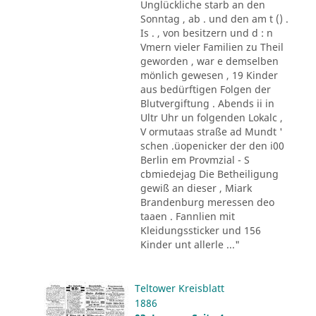
Unglückliche starb an den
Sonntag , ab . und den am t () .
Is . , von besitzern und d : n
Vmern vieler Familien zu Theil
geworden , war e demselben
mönlich gewesen , 19 Kinder
aus bedürftigen Folgen der
Blutvergiftung . Abends ii in
Ultr Uhr un folgenden Lokalc ,
V ormutaas straße ad Mundt '
schen .üopenicker der den i00
Berlin em Provmzial - S
cbmiedejag Die Betheiligung
gewiß an dieser , Miark
Brandenburg meressen deo
taaen . Fannlien mit
Kleidungssticker und 156
Kinder unt allerle ..."
Teltower Kreisblatt
1886