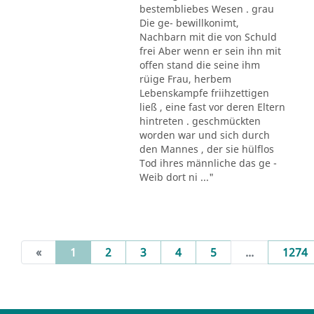
bestembliebes Wesen . grau
Die ge- bewillkonimt,
Nachbarn mit die von Schuld
frei Aber wenn er sein ihn mit
offen stand die seine ihm
rüige Frau, herbem
Lebenskampfe friihzettigen
ließ , eine fast vor deren Eltern
hintreten . geschmückten
worden war und sich durch
den Mannes , der sie hülflos
Tod ihres männliche das ge -
Weib dort ni ..."
(current)
«
1
2
3
4
5
...
1274