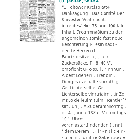
03. Januar , Seite 4
"...Teltower Kreisblatt4
Danksagung . Das Comité Der
Snivester Weihnachts -
ietreidesäeke, 75 und 100 Kilo
Inhalt, 7rogrmna8ium zu der
angemeinen somie fast neue
Beschterung l-' esin saqt - .l
den te Herren rl .
Fabrikbesitzern , . talin
Zuckersäcke, P . 8. 40 Vf. ,
empfiehlt U- olss. l . rinnnun .
Albest Ldenerr , Trebbin .
Düngesalze halte vorräthig .
Ge. Lichterselbe. Ge -
Lichterselbe vlnrtriairn . tir Ze [
ms ,o de leulmituim . Rentier´l '
siit . un , . * ZuderamNlontng ,
d . 4 . Januar18Zu , V ormittags
10 '. Uhrm
veranlastartfindenden ( . nntli
' dem Derem . . ( ir - r ! lic eir -
- u. a. m. für ihre Gaben sowie