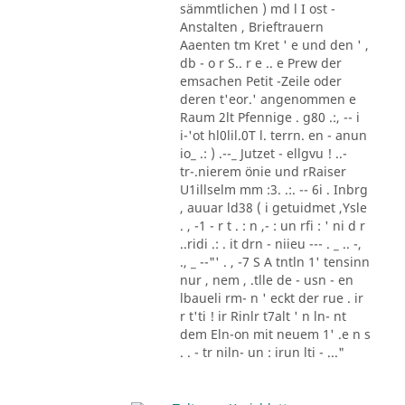
sämmtlichen ) md l I ost -
Anstalten , Brieftrauern
Aaenten tm Kret ' e und den ' ,
db - o r S.. r e .. e Prew der
emsachen Petit -Zeile oder
deren t'eor.' angenommen e
Raum 2lt Pfennige . g80 .:, -- i
i-'ot hl0lil.0T l. terrn. en - anun
io_ .: ) .--_ Jutzet - ellgvu ! ..-
tr-.nierem önie und rRaiser
U1illselm mm :3. .:. -- 6i . Inbrg
, auuar ld38 ( i getuidmet ,Ysle
. , -1 - r t . : n ,- : un rfi : ' ni d r
..ridi .: . it drn - niieu --- . _ .. -,
., _ --"' . , -7 S A tntln 1' tensinn
nur , nem , .tlle de - usn - en
lbaueli rm- n ' eckt der rue . ir
r t'ti ! ir Rinlr t7alt ' n ln- nt
dem Eln-on mit neuem 1' .e n s
. . - tr niln- un : irun lti - ..."