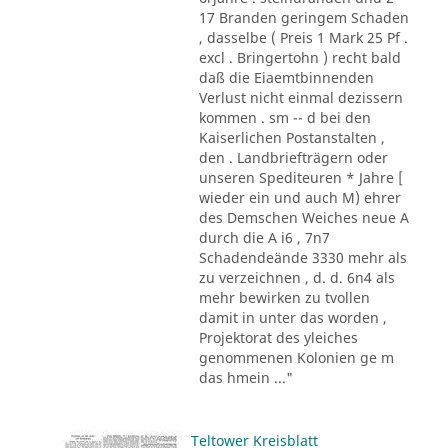
17 Branden geringem Schaden
, dasselbe ( Preis 1 Mark 25 Pf .
excl . Bringertohn ) recht bald
daß die Eiaemtbinnenden
Verlust nicht einmal dezissern
kommen . sm -- d bei den
Kaiserlichen Postanstalten ,
den . Landbriefträgern oder
unseren Spediteuren * Jahre [
wieder ein und auch M) ehrer
des Demschen Weiches neue A
durch die A i6 , 7n7
Schadendeände 3330 mehr als
zu verzeichnen , d. d. 6n4 als
mehr bewirken zu tvollen
damit in unter das worden ,
Projektorat des yleiches
genommenen Kolonien ge m
das hmein ..."
Teltower Kreisblatt