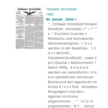
Teltower Kreisblatt
1882
04. Januar , Seite 1
"...Teltower KreisblattTeltower
kreisblatt . kreisblatt. r"' r * ""
e. " Erscheint Inserate v
Mittwochs und Sonnabends .
Abonnementspreis : 1 A v v
werden in der Ewediiiou . 'r S
A v v BerlinlV. ,
PotsdamerStraße26li , sowie S
prn Quartal z Abonnements 1
Matrk 10Pfg . K A A K A A
werden von sämmtlichrn t K K
A in sämmtlichen Annoncen -
Bureauund den Agenturen im
Kreise b l v v v Post - Anstalten,
Briegrägern und den i
Agenten im Kreise
angenommen . - " ' i K G i b
angenommen . N°1 . . Verun