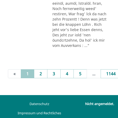
eeinöl, aumöl, lstralöl. hran,
Noch fernerweitig weed'
restiren, War frag' lck da nach
zehn Prozentt ! Denn was jetzt
bei die knappen Löhn . Rich
jeht vor's liebe Essen denns,
Des jeht zur iold 'nen
öundcrtzehne, Da hol' ick mir
vom Auvverkans : ..."
(current)
«
1
2
3
4
5
...
1144
Datenschutz
Nicht angemeldet.
Impressum und Rechtliches