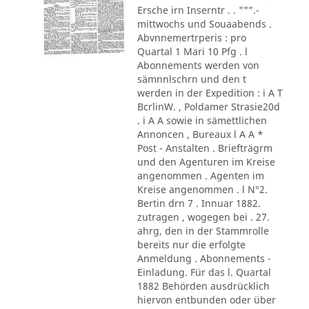
Ersche irn Inserntr . . """.-
mittwochs und Souaabends .
Abvnnemertrperis : pro
Quartal 1 Mari 10 Pfg . l
Abonnements werden von
sämnnlschrn und den t
werden in der Expedition : i A T
BcrlinW. , Poldamer Strasie20d
. i A A sowie in sämettlichen
Annoncen , Bureaux l A A *
Post - Anstalten . Briefträgrm
und den Agenturen im Kreise
angenommen . Agenten im
Kreise angenommen . l N°2.
Bertin drn 7 . Innuar 1882.
zutragen , wogegen bei . 27.
ahrg, den in der Stammrolle
bereits nur die erfolgte
Anmeldung . Abonnements -
Einladung. Für das l. Quartal
1882 Behörden ausdrücklich
hiervon entbunden oder über