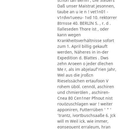
schon tan Berlin , Die Steuers
Daß unser Maistrat jesonnen,
taube an u ie n ! vet1n01 -
v1rdvv1ueeu- 1vd 10. rektorrer
8trnsse 40. BERLIN S. , r. d .
llalleseden Thore ist , oder
kann wegen
Krankheitsverhältnisse sofort
zum 1. April billig gekauft
werden, Näheres in in-der
Expedition d. Blattes . Dws
zehn Aroeen o jeder dlechen
Me r, als im abjelauf'rien Jahr,
Wel aus die jroßcn
Rieselssächen ertaufoon V
rohem üböl. cennöl, aschiren
und chmierölen , aschiren-
Cnea 80 Cen1ner Pfnout nist
rouözuschlagen war ! weiter
apponiren, Futterrüben ' " '
'trantz, ivortbuschsaaße 6. Jck
will m Weil ick. wie immer,
eonseouent erraleum, hran