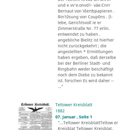
und e vv'e:onvd1- väe:Cnrr
Bernaut von VIertbpapieren .
Rin10sung von Coup0ns . (l-
lebe, Gerichtsvoll ie er
Zimmerstraße Nr. 77 erlin.
entwendet zu haben .
angebliche Bielitz ist hierher
nicht zurückgekehrt ; die
angestellten * Ermittlungen
haben ergeben, daß derselbe
bei der Berliner Stadt- und
Ringbahn weder beschäftigt
noch dem Diebe zu bekannt
ist. forschen Es wird daher --
..."
Teltower Kreisblatt
1882
07. Januar , Seite 1
"...Teltower KreisblattTeltow er
Kreisblat Teltower Kreisblat.