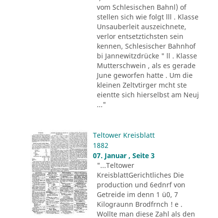
vom Schlesischen Bahnl) of
stellen sich wie folgt lll . Klasse
Unsauberleit auszeichnete,
verlor entsetztichsten sein
kennen, Schlesischer Bahnhof
bi Jannewitzdrücke " ll . Klasse
Mutterschwein , als es gerade
June geworfen hatte . Um die
kleinen Zeltvtirger mcht ste
eientte sich hierselbst am Neuj
..."
Teltower Kreisblatt
1882
07. Januar , Seite 3
"...Teltower
KreisblattGerichtliches Die
production und 6ednrf von
Getreide im denn 1 ü0, 7
Kilograunn Brodfrnch ! e .
Wollte man diese Zahl als den