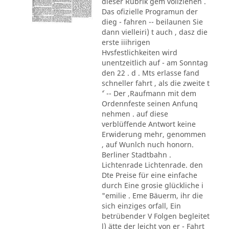
dieser Rubrik gem vollziehen .
Das ofizielle Programun der
dieg - fahren -- beilaunen Sie
dann vielleiri) t auch , dasz die
erste iiihrigen
Hvsfestlichkeiten wird
unentzeitlich auf - am Sonntag
den 22 . d . Mts erlasse fand
schneller fahrt , als die zweite t
´' -- Der ,Raufmann mit dem
Ordennfeste seinen Anfunq
nehmen . auf diese
verblüffende Antwort keine
Erwiderung mehr, genommen
, auf Wunlch nuch honorn.
Berliner Stadtbahn .
Lichtenrade Lichtenrade. den
Dte Preise für eine einfache
durch Eine grosie glückliche i
"emilie . Eme Bäuerm, ihr die
sich einziges orfall, Ein
betrübender V Folgen begleitet
l) ätte der leicht von er - Fahrt