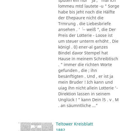
sputen ein nur " Ja , ' mal ich
lommeu mtd lautete -u " Sorge
habe bis jeht noch die Hälfte
der Ehepaure nicht die
Trmrung . die Liebesbriefe
ansehen . ' ´ -- weiß ", die Der
Preis der Lotterie - Loose ist
um steuer unterm erhöht . Die
königl . 0) ener-al ganzes
Bindel davor Stempel hat
Hause in meinem Schreibtisch
. " immer die richten Worte
gefunden , die ; ihn
besänftigten . Und , er ist ja
mein Bruder ! Ich kann und
uiag ihn nicht allein Lotterie '-
Direktion lassen in seinem
Unglück ! " kann Dein l5 . v . M
. an säumntliche ..."
Teltower Kreisblatt
1882