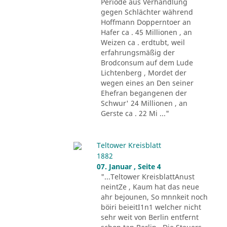
Periode aus Verhandlung
gegen Schlächter während
Hoffmann Dopperntoer an
Hafer ca . 45 Millionen , an
Weizen ca . erdtubt, weil
erfahrungsmäßig der
Brodconsum auf dem Lude
Lichtenberg , Mordet der
wegen eines an Den seiner
Ehefran begangenen der
Schwur' 24 Millionen , an
Gerste ca . 22 Mi ..."
Teltower Kreisblatt
1882
07. Januar , Seite 4
"...Teltower KreisblattAnust
neintZe , Kaum hat das neue
ahr bejounen, So mnnkeit noch
böiri beieitI1n1 welcher nicht
sehr weit von Berlin entfernt