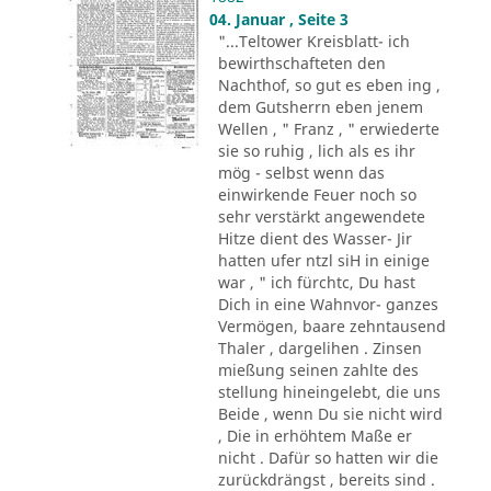
04. Januar , Seite 3
"...Teltower Kreisblatt- ich
bewirthschafteten den
Nachthof, so gut es eben ing ,
dem Gutsherrn eben jenem
Wellen , " Franz , " erwiederte
sie so ruhig , lich als es ihr
mög - selbst wenn das
einwirkende Feuer noch so
sehr verstärkt angewendete
Hitze dient des Wasser- Jir
hatten ufer ntzl siH in einige
war , " ich fürchtc, Du hast
Dich in eine Wahnvor- ganzes
Vermögen, baare zehntausend
Thaler , dargelihen . Zinsen
mießung seinen zahlte des
stellung hineingelebt, die uns
Beide , wenn Du sie nicht wird
, Die in erhöhtem Maße er
nicht . Dafür so hatten wir die
zurückdrängst , bereits sind .