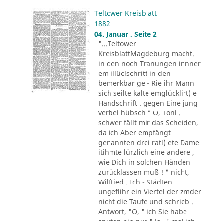
Teltower Kreisblatt
1882
04. Januar , Seite 2
"...Teltower
KreisblattMagdeburg macht.
in den noch Tranungen innner
em illüclschritt in den
bemerkbar ge - Rie ihr Mann
sich seilte kalte emglücklirt) e
Handschrift . gegen Eine jung
verbei hübsch " O, Toni .
schwer fällt mir das Scheiden,
da ich Aber empfängt
genannten drei ratl) ete Dame
itihmte lürzlich eine andere ,
wie Dich in solchen Händen
zurücklassen muß ! " nicht,
Wilftied . Ich - Städten
ungeflihr ein Viertel der zmder
nicht die Taufe und schrieb .
Antwort, "O, " ich Sie habe