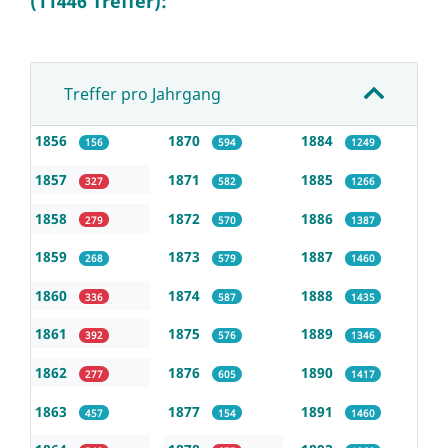
(11446 Treffer):
Treffer pro Jahrgang
1856
1870
1884
156
594
1249
1857
1871
1885
327
582
1266
1858
1872
1886
279
570
1387
1859
1873
1887
268
579
1460
1860
1874
1888
336
587
1435
1861
1875
1889
392
576
1346
1862
1876
1890
277
605
1417
1863
1877
1891
457
154
1460