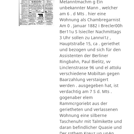
Metanntmachm g Ein
unbekannter Mann , welcher
am 6 . d Mts . hier eine
Wohnung als Chambregarnist
Am 0 . Januar 1882 i Brecler00h
Ber11u S lsiecller Nachmittags
3 Uhr sollen zu Lannvi1z ,
Hauptstraße 15, ca . geriethet
und bezogen und sich für den
Assistenten der Berliner
Ringbahn, Paul Bielitz, vv
Linclenstrasse 96 und el attolu
verschiedene Mobiltan gegen
Baarzahlung verstaigert
werden . ausgegeben hat, ist
verdachtig am 7 S d. Mts .
gogenaber elem
Rammcrgoriebt aus der
gerietheten und verlassenen
Wohnung eine silberne
Taschenuhr mit Talmikette und
daran befindlicher Quasie und
Der rothem Kreuz un unAn