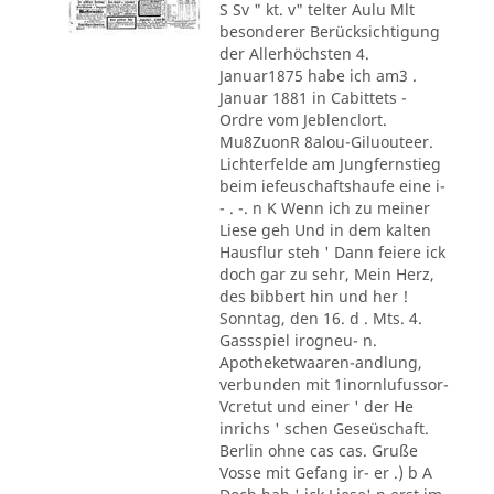
S Sv " kt. v" telter Aulu Mlt
besonderer Berücksichtigung
der Allerhöchsten 4.
Januar1875 habe ich am3 .
Januar 1881 in Cabittets -
Ordre vom Jeblenclort.
Mu8ZuonR 8alou-Giluouteer.
Lichterfelde am Jungfernstieg
beim iefeuschaftshaufe eine i-
- . -. n K Wenn ich zu meiner
Liese geh Und in dem kalten
Hausflur steh ' Dann feiere ick
doch gar zu sehr, Mein Herz,
des bibbert hin und her !
Sonntag, den 16. d . Mts. 4.
Gassspiel irogneu- n.
Apotheketwaaren-andlung,
verbunden mit 1inornlufussor-
Vcretut und einer ' der He
inrichs ' schen Geseüschaft.
Berlin ohne cas cas. Gruße
Vosse mit Gefang ir- er .) b A