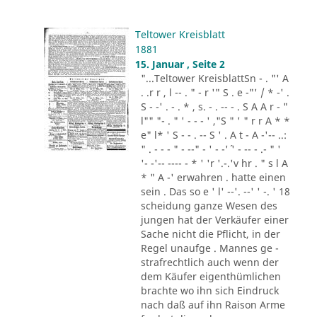
Teltower Kreisblatt
1881
15. Januar , Seite 2
"...Teltower KreisblattSn - . "' A
. .r r , l -- . " - r '" S . e -"' / * -' .
S - -' . - . * , s. - . -- - . S A A r - "
l"" "- . " ' - - - ' ,"S " ' " r r A * *
e" l* ' S - - . -- S ' . A t - A -'-- ..:
" . - - - " - --" - ' - -'´ ' - -- - .- " '
'- -'-- ---- - * ' 'r '.-.'v hr . " s l A
* " A -' erwahren . hatte einen
sein . Das so e ' l' --'. --' ' -. ' 18
scheidung ganze Wesen des
jungen hat der Verkäufer einer
Sache nicht die Pflicht, in der
Regel unaufge . Mannes ge -
strafrechtlich auch wenn der
dem Käufer eigenthümlichen
brachte wo ihn sich Eindruck
nach daß auf ihn Raison Arme