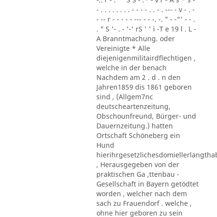
- . . . . . . . . - - - - . . - . --- - v - . -
- -- r - - - - - --- - - -. -. " - -"' - - .
. " S '- . - '-' rS ' ' i -T e 19 l . L -
A Branntmachung. oder
Vereinigte * Alle
diejenigenmilitairdflechtigen ,
welche in der benach
Nachdem am 2 . d . n den
Jahren1859 dis 1861 geboren
sind , (Allgem7nc
deutscheartenzeitung,
Obschounfreund, Bürger- und
Dauernzeitung.) hatten
Ortschaft Schöneberg ein
Hund
hierihrgesetzlichesdomiellerlangth
, Herausgegeben von der
praktischen Ga ,ttenbau -
Gesellschaft in Bayern getödtet
worden , welcher nach dem
sach zu Frauendorf . welche ,
ohne hier geboren zu sein