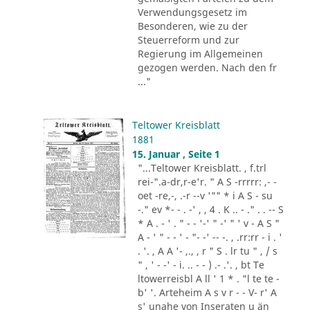
Verwendungsgesetz im
Besonderen, wie zu der
Steuerreform und zur
Regierung im Allgemeinen
gezogen werden. Nach den fr
..."
Teltower Kreisblatt
1881
15. Januar , Seite 1
"...Teltower Kreisblatt. , f.trl
rei-".a-dr,r-e'r. " A S -rrrrr: ,- -
oet -re,-, .-r --v '"" * i A S - su
-." ev *- - . -' , , 4 . K .. - ." . . -- S
* A . - ' . " - - '-' " -' " ' v - A S "
A - ' " - - ' - "- -' -- -. , .rr:rr - i . '
. '. , A A '- ,., , r " S . lr tu " , / s
" , ' - -' - i. .. - - ) .- .'. , bt Te
ltowerreisbl A ll ' 1 * . "l te te -
b' '. Arteheim A s v r - - V- r' A
s' unahe von Inseraten u än