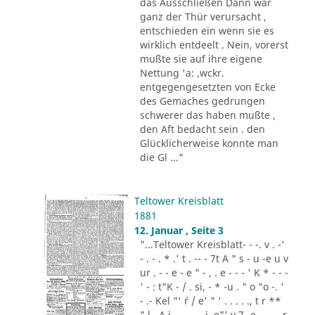
das Ausschließen Dann war
ganz der Thür verursacht ,
entschieden ein wenn sie es
wirklich entdeelt . Nein, vorerst
mußte sie auf ihre eigene
Nettung 'a: ,wckr.
entgegengesetzten von Ecke
des Gemaches gedrungen
schwerer das haben mußte ,
den Aft bedacht sein . den
Glücklicherweise konnte man
die Gl ..."
Teltower Kreisblatt
1881
12. Januar , Seite 3
"...Teltower Kreisblatt- - -. v . -'
- . - . * .' t . -- - 7t A " s - u -e u v
ur . - - e - e " - , . e - - - ' K * - - -
' - : t"K - / . si, - * -u . " o "o -. '
- .- Kel "' ´r / e' " ' . . . . ., t r **
" l . A i .,. . - .. i. e"' v 7 -e -.. . - r