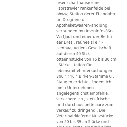
iesenscharfhause eine
.lsorstrevier rankenfelde bei
ohww, Station derer Ei endahn
un Drognen- u.
Apotheketwaaren-andlung,
verbunden mü invrnlnfns86r-
Vcr1Jaut und einer der Berlin
eär Dres . reünee si e " -
isenhaa, Actien- Gesellschaft
auf deren 40 Stck
ottaennstücke von 15 bis 30 cm
. Stärke . tation für
lebensmittel- ntersuchungen
8b0 " 116 " Birken-Stämme u .
Staugen errichtet. Indem ich
mein Unternehmen
angelegentlichst empfehle,
versichere ich , stets frische
und durchaus bette aare zum
Verkauf zu dringend . Die
Veterinairkieferne Nutzstücke
von 20 bis 35cm Stärke und