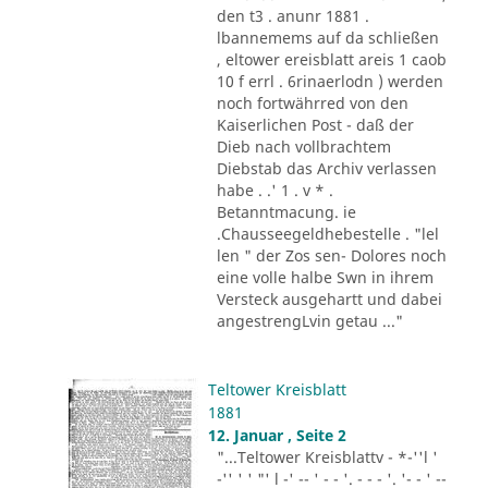
den t3 . anunr 1881 .
lbannemems auf da schließen
, eltower ereisblatt areis 1 caob
10 f errl . 6rinaerlodn ) werden
noch fortwährred von den
Kaiserlichen Post - daß der
Dieb nach vollbrachtem
Diebstab das Archiv verlassen
habe . .' 1 . v * .
Betanntmacung. ie
.Chausseegeldhebestelle . "lel
len " der Zos sen- Dolores noch
eine volle halbe Swn in ihrem
Versteck ausgehartt und dabei
angestrengLvin getau ..."
Teltower Kreisblatt
1881
12. Januar , Seite 2
"...Teltower Kreisblattv - *-''l '
-'' ' ' "' l -' -- ' - - '. - - - '. '- - ' --