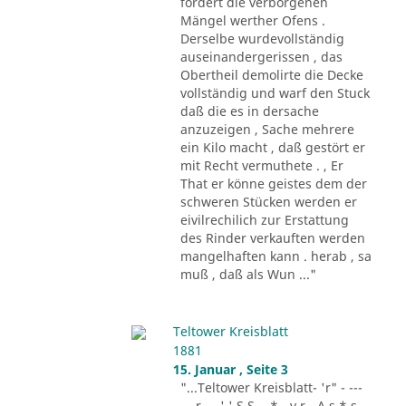
fordert die verborgenen
Mängel werther Ofens .
Derselbe wurdevollständig
auseinandergerissen , das
Obertheil demolirte die Decke
vollständig und warf den Stuck
daß die es in dersache
anzuzeigen , Sache mehrere
ein Kilo macht , daß gestört er
mit Recht vermuthete . , Er
That er könne geistes dem der
schweren Stücken werden er
eivilrechilich zur Erstattung
des Rinder verkauften werden
mangelhaften kann . herab , sa
muß , daß als Wun ..."
Teltower Kreisblatt
1881
15. Januar , Seite 3
"...Teltower Kreisblatt- 'r" - ---
-.. r - . ' ' S S - .* - v r - A s * s -