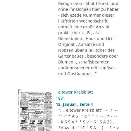
Redigirt von illibatd Fürst. und
ohne ihr Domieil hier zu haben
- sich ezede Numrner dieser
illufttirten Wochenschrift
enthält eine große Anzahl
praktischer z . B , als
Dienstboten , Haus und Llrt "
Originat . Aufsätze und
Notizen über alle Föcher des
Gartenbaues . besonders ober
Blumen -, schaflsbeamten
andlungsdiener odtr emüse -
und Obstbaumz ..."
Teltower Kreisblatt
1881
15. Januar , Seite 4
"...Teltower Kreisblatt' l -' 7 '--
"" -" * A S ' ' e " "' 1 - - . * - - -
- K S S A * * S v * S ' S A 20 .
*A 4s -d - ' s". ' S A .:: ) . - S * v