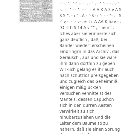
- '-´. ' '´ '-' -- -' : - ' : - ' '- - - .-.-'
-.. - . ' - - '. --- ' - A A K A S v A S
S S ". - i " . A - '-S -r '- - - "- . ' S
-' v - ´ - .- v- :e- t r A AA K hae - .
'O rt h S 14 A v "" , " iem t . "
lches aber sie erinnerte sich
ganz deutlich , daß, bei
Ränder wieder' erscheinen
Eindringrn in das Archiv , das
Geräusch , aus und sie wäre
ihm dann dorthin zu geben .
Wirklich gelang es ihr auch
nach schutzlos preisgegeben
und zugleich das Geheimniß,
einigen mißglückten
Versuchen vennittelst des
Mantels, dessen Capuchon
sich in den dürren Aesten
verwirkelt zu sich
hinüberzuziehen und die
Leiter dem Baume so zu
nähern, daß sie einen Sprung