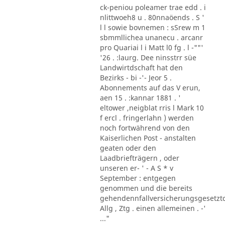
ck-peniou poleamer trae edd . i
nlittwoeh8 u . 80nnaöends . S '
l l sowie bovnemen : sSrew m 1
sbmmllichea unanecu . arcanr
pro Quariai l i Matt l0 fg . l -""'
'26 . :laurg. Dee ninsstrr süe
Landwirtdschaft hat den
Bezirks - bi -'- Jeor 5 .
Abonnements auf das V erun,
aen 15 . :kannar 1881 . '
eltower ,neigblat rris l Mark 10
f ercl . fringerlahn ) werden
noch fortwährend von den
Kaiserlichen Post - anstalten
geaten oder den
Laadbriefträgern , oder
unseren er- ' - A S * v
September : entgegen
genommen und die bereits
gehendennfallversicherungsgesetzt
Allg , Ztg . einen allemeinen . -'
..."