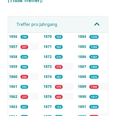
(11058 Treffer):
Treffer pro Jahrgang
1856
1870
1884
156
594
1249
1857
1871
1885
327
582
1266
1858
1872
1886
279
570
1387
1859
1873
1887
268
579
1460
1860
1874
1888
336
587
1435
1861
1875
1889
392
576
1346
1862
1876
1890
277
605
1417
1863
1877
1891
457
154
1460