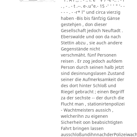
. , - . - t .--. e-.u"e.- 15 -' ' ' " '- -
- - - . - -r* l" und circa vierzig
haben -Bis bis fänfzig Gänse
gestehjen , don dieser
Gesellschaft jedoch Neuftadt .
Eberswalde und oon da nach
Stettin abzu , sie auch andere
Gegenstände nicht
verschmäht. fünf Personen
reisen . Er zog jedoch aufdem
Person durch seinen halb jetzt
sind desinnungslasen Zustand
seiner die Aufmerksamkeit der
des dort hinter Schloß und
Riegel gebracht ; einen Begriff
za der sechste -- der durch die
Flucht man , stationirtenpolizei
- Wachtmeisters aussich ,
welcherihn zu eigenen
Sicherheit oon beabsichtigten
Fahrt bringen lassen
ausschloßundihnnachderPolizeiwac