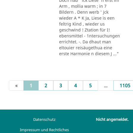
Doch hab ' ick Liese' n erst im
Arm , mollia warm ; in 7
Bildern . Denn werb ' jck
wieder A * K Ja, Liese is een
feltrig Kind , wieder us
geschwind ! Ztation für I!
ebensmittel - 1ntersuchungen
errichtet. -. Da dhaut man
eltouier reisäugethua eine
erste Harmonie n diesem J ..."
(current)
«
1
2
3
4
5
...
1105
Datenschutz
Nicht angemeldet.
Impressum und Rechtliches