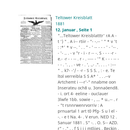
Teltower Kreisblatt
1881
12. Januar , Seite 1
"...Teltower Kreisblatttr' rA A -
t ') " . A i-- rtiir - "- -.-- ' " * v 't
: :*' * v --. ' . . " - ' -- - - - ' - '-- .
- '- .. . - v "r - i - r -- -. S - - - -r -
e.- -r - - -- . r - . ---- - '" K - - - -- -
- - . '. , . - ve - . ', .,- .". . . . - :---
" .. k7- -'/ - -r - S S S. , : - e. Te
ltol verreibla S S A* ' . . .--v
Artchemt i ---r'-" nnabme oon
Inserateu och8 u. 3onnaöend8.
- i. ort 4- eeline - ouclauer
3lwfe 1bb. sowie - , ... * u..-- . r
- "t rsnnrwenrvorriv : A
prnuartal 1 art t0 Pfg- S u l el -
-. - e t Na. 4- . V erun. NED 12 .
5anuar 1881 . S" -. . O. S-- AZD.
r" - ." . . f S i i i mtliies . Beckin ,