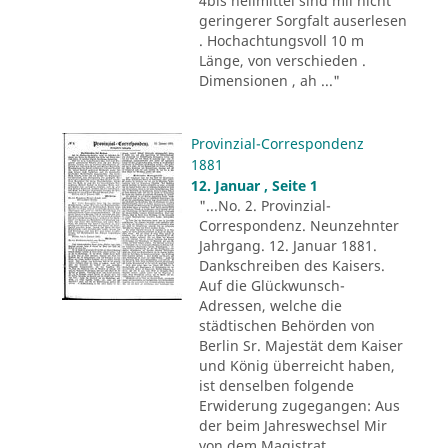
4bis heilmittel sind mii nicht
geringerer Sorgfalt auserlesen
. Hochachtungsvoll 10 m
Länge, von verschieden .
Dimensionen , ah ..."
Provinzial-Correspondenz
1881
12. Januar , Seite 1
"...No. 2. Provinzial-
Correspondenz. Neunzehnter
Jahrgang. 12. Januar 1881.
Dankschreiben des Kaisers.
Auf die Glückwunsch-
Adressen, welche die
städtischen Behörden von
Berlin Sr. Majestät dem Kaiser
und König überreicht haben,
ist denselben folgende
Erwiderung zugegangen: Aus
der beim Jahreswechsel Mir
von dem Magistrat