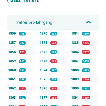
(13362 Treffer):
Treffer pro Jahrgang
1856
1870
1884
156
594
1249
1857
1871
1885
327
582
1266
1858
1872
1886
279
570
1387
1859
1873
1887
268
579
1460
1860
1874
1888
336
587
1435
1861
1875
1889
392
576
1346
1862
1876
1890
277
605
1417
1863
1877
1891
457
154
1460