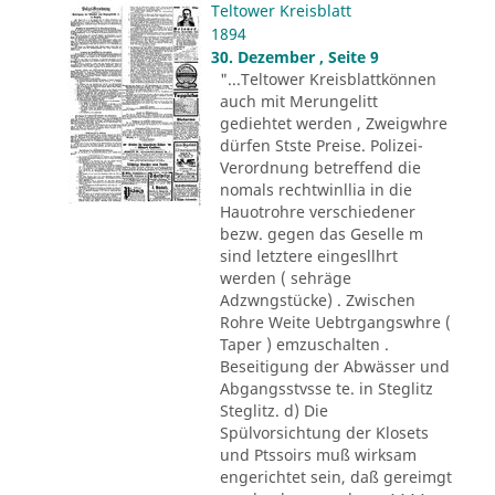
Teltower Kreisblatt
1894
30. Dezember , Seite 9
"...Teltower Kreisblattkönnen
auch mit Merungelitt
gediehtet werden , Zweigwhre
dürfen Stste Preise. Polizei-
Verordnung betreffend die
nomals rechtwinllia in die
Hauotrohre verschiedener
bezw. gegen das Geselle m
sind letztere eingesllhrt
werden ( sehräge
Adzwngstücke) . Zwischen
Rohre Weite Uebtrgangswhre (
Taper ) emzuschalten .
Beseitigung der Abwässer und
Abgangsstvsse te. in Steglitz
Steglitz. d) Die
Spülvorsichtung der Klosets
und Ptssoirs muß wirksam
engerichtet sein, daß gereimgt