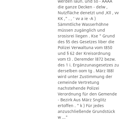
werden laun. und so - AAAA
die ganze Decken - delw ,
Nutzfläche denetzt und ,Kll , vv
KK ," . , ' vv a ie -A )
Sämmtliche Wasserhöhne
müssen zugänglich und
srosisrei liegen . Kse " Grund
des §5 des Gesetzes liber die
Polizei Verwaltuna vom t850
und § 62 der Kreisordnung
vom t3 . Deremder l872 bezw.
des 1 i. Ergänzunasgesetzes zu
derselben oom tg . März l88l
wird unter Zustimmung der
cemeinde Vertretung
nachstehende Polizei
Verordnung für den Gemende
- Bezirk Aus März Snglitz
ertoffen . " k ) Für jedes
anzuschließende Grundstück
w ..."