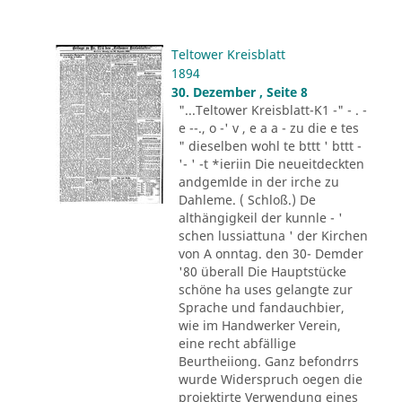
Teltower Kreisblatt
1894
30. Dezember , Seite 8
"...Teltower Kreisblatt-K1 -" - . -
e --., o -' v , e a a - zu die e tes
" dieselben wohl te bttt ' bttt -
'- ' -t *ieriin Die neueitdeckten
andgemlde in der irche zu
Dahleme. ( Schloß.) De
althängigkeil der kunnle - '
schen lussiattuna ' der Kirchen
von A onntag. den 30- Demder
'80 überall Die Hauptstücke
schöne ha uses gelangte zur
Sprache und fandauchbier,
wie im Handwerker Verein,
eine recht abfällige
Beurtheiiong. Ganz befondrrs
wurde Widerspruch oegen die
projektirte Verwendung eines