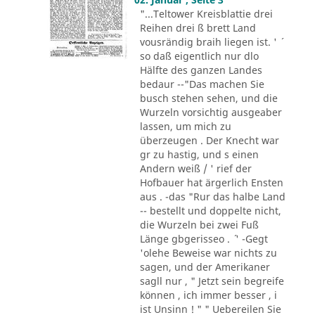
"...Teltower Kreisblattie drei
Reihen drei ß brett Land
vousrändig braih liegen ist. ' ´
so daß eigentlich nur dlo
Hälfte des ganzen Landes
bedaur --"Das machen Sie
busch stehen sehen, und die
Wurzeln vorsichtig ausgeaber
lassen, um mich zu
überzeugen . Der Knecht war
gr zu hastig, und s einen
Andern weiß / ' rief der
Hofbauer hat ärgerlich Ensten
aus . -das "Rur das halbe Land
-- bestellt und doppelte nicht,
die Wurzeln bei zwei Fuß
Länge gbgerisseo . ´ ' -Gegt
'olehe Beweise war nichts zu
sagen, und der Amerikaner
sagll nur , " Jetzt sein begreife
können , ich immer besser , i
ist Unsinn ! " " Uebereilen Sie