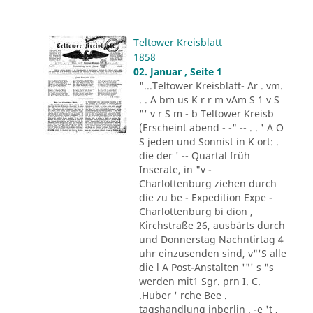
Teltower Kreisblatt
1858
02. Januar , Seite 1
"...Teltower Kreisblatt- Ar . vm.
. . A bm us K r r m vAm S 1 v S
"' v r S m - b Teltower Kreisb
(Erscheint abend - -" -- . . ' A O
S jeden und Sonnist in K ort: .
die der ' -- Quartal früh
Inserate, in "v -
Charlottenburg ziehen durch
die zu be - Expedition Expe -
Charlottenburg bi dion ,
Kirchstraße 26, ausbärts durch
und Donnerstag Nachntirtag 4
uhr einzusenden sind, v"'S alle
die l A Post-Anstalten '"' s "s
werden mit1 Sgr. prn I. C.
.Huber ' rche Bee .
tagshandlung inberlin . -e 't ,