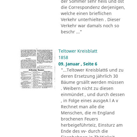
der Sommer sehr heiß und ost
die Correspondenz derjenigen,
welche einen brieflichen
Verkehr unterhielten . Dieser
Verkehr war damals noch so
beschr ..."
Teltower Kreisblatt
1858
09. Januar , Seite 6
"...Teltower Kreisblatt6 und zu
deren Ersetzung jährlich 30
Bäume grsällt werden müssen
. Weibern nicht zu diesen
einmündet , und durch dessen
, in Folge eines ausgeA l A v
Rechnet man alle die
Menschen, die m England
brochenen Feuers
herbeigeführteiz, Einsturz am
Ende des vv- durch die