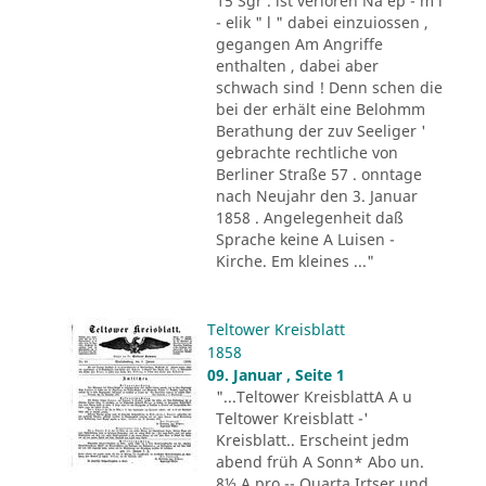
15 Sgr . ist verloren Na ep - m i
- elik " l " dabei einzuiossen ,
gegangen Am Angriffe
enthalten , dabei aber
schwach sind ! Denn schen die
bei der erhält eine Belohmm
Berathung der zuv Seeliger '
gebrachte rechtliche von
Berliner Straße 57 . onntage
nach Neujahr den 3. Januar
1858 . Angelegenheit daß
Sprache keine A Luisen -
Kirche. Em kleines ..."
Teltower Kreisblatt
1858
09. Januar , Seite 1
"...Teltower KreisblattA A u
Teltower Kreisblatt -'
Kreisblatt.. Erscheint jedm
abend früh A Sonn* Abo un.
8½ A pro -- Quarta Irtser und