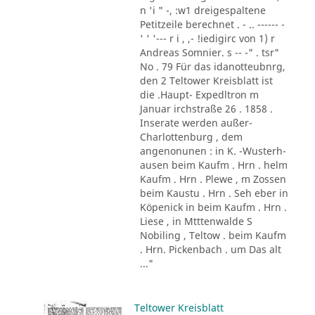
n 'i " -, :w1 dreigespaltene
Petitzeile berechnet . - .. ------ -
' ' '--- r i , ,- !iedigirc von 1) r
Andreas Somnier. s -- -" . tsr"
No . 79 Für das idanotteubnrg,
den 2 Teltower Kreisblatt ist
die .Haupt- Expedltron m
Januar irchstraße 26 . 1858 .
Inserate werden außer-
Charlottenburg , dem
angenonunen : in K. -Wusterh-
ausen beim Kaufm . Hrn . helm
Kaufm . Hrn . Plewe , m Zossen
beim Kaustu . Hrn . Seh eber in
Köpenick in beim Kaufm . Hrn .
Liese , in Mtttenwalde S
Nobiling , Teltow . beim Kaufm
. Hrn. Pickenbach . um Das alt
..."
Teltower Kreisblatt