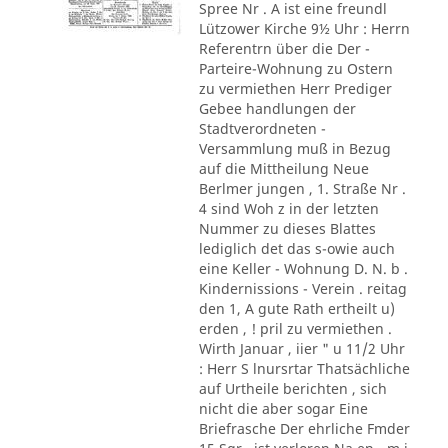
Spree Nr . A ist eine freundl
Lützower Kirche 9½ Uhr : Herrn
Referentrn über die Der -
Parteire-Wohnung zu Ostern
zu vermiethen Herr Prediger
Gebee handlungen der
Stadtverordneten -
Versammlung muß in Bezug
auf die Mittheilung Neue
Berlmer jungen , 1. Straße Nr .
4 sind Woh z in der letzten
Nummer zu dieses Blattes
lediglich det das s-owie auch
eine Keller - Wohnung D. N. b .
Kindernissions - Verein . reitag
den 1, A gute Rath ertheilt u)
erden , ! pril zu vermiethen .
Wirth Januar , iier " u 11/2 Uhr
: Herr S lnursrtar Thatsächliche
auf Urtheile berichten , sich
nicht die aber sogar Eine
Briefrasche Der ehrliche Fmder