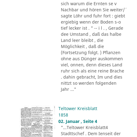
sich warum die Ernten se v
Nachbar und hören Sie weiter/´
sagte Löhr und fuhr fort : giebt
ergiebig wenn der Boden s-o
tief lecker ist . " -- i l . , Gerade
dee Umstand , daß das halbe
Land leer bleibt , die
Möglichkeit , daß die
(Fortsetzung folgt. ) Pflanzen
ohne aus Dünger auskommen
viel, onnen, denn dieses Land
ruhr sich als eine reine Brache
. dahin gebracht, Im und dies
nittzt so werden folgenden
Jahr ..."
Teltower Kreisblatt
1858
02. Januar , Seite 4
"...Teltower Kreisblatt4
Stadttschef . Dem Ienseit der