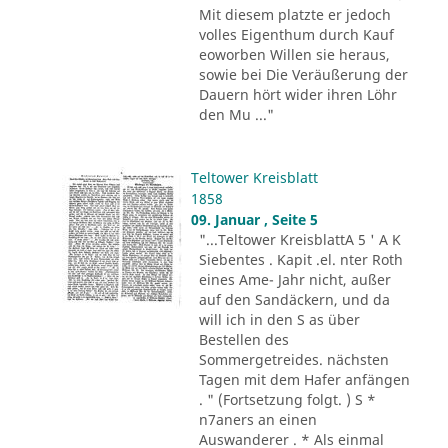
Mit diesem platzte er jedoch
volles Eigenthum durch Kauf
eoworben Willen sie heraus,
sowie bei Die Veräußerung der
Dauern hört wider ihren Löhr
den Mu ..."
Teltower Kreisblatt
1858
09. Januar , Seite 5
"...Teltower KreisblattA 5 ' A K
Siebentes . Kapit .el. nter Roth
eines Ame- Jahr nicht, außer
auf den Sandäckern, und da
will ich in den S as über
Bestellen des
Sommergetreides. nächsten
Tagen mit dem Hafer anfängen
. " (Fortsetzung folgt. ) S *
n7aners an einen
Auswanderer . * Als einmal