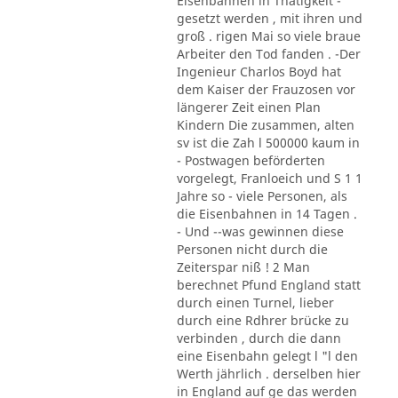
Eisenbahnen in Thätigkeit -
gesetzt werden , mit ihren und
groß . rigen Mai so viele braue
Arbeiter den Tod fanden . -Der
Ingenieur Charlos Boyd hat
dem Kaiser der Frauzosen vor
längerer Zeit einen Plan
Kindern Die zusammen, alten
sv ist die Zah l 500000 kaum in
- Postwagen beförderten
vorgelegt, Franloeich und S 1 1
Jahre so - viele Personen, als
die Eisenbahnen in 14 Tagen .
- Und --was gewinnen diese
Personen nicht durch die
Zeiterspar niß ! 2 Man
berechnet Pfund England statt
durch einen Turnel, lieber
durch eine Rdhrer brücke zu
verbinden , durch die dann
eine Eisenbahn gelegt l "l den
Werth jährlich . derselben hier
in England auf ge das werden