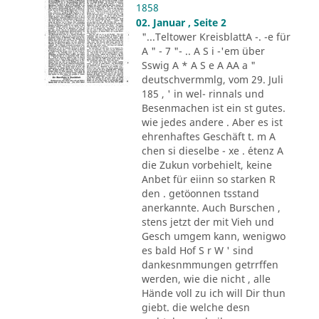
1858
02. Januar , Seite 2
"...Teltower KreisblattA -. -e für
A " - 7 "- .. A S i -'em über
Sswig A * A S e A AA a "
deutschvermmlg, vom 29. Juli
185 , ' in wel- rinnals und
Besenmachen ist ein st gutes.
wie jedes andere . Aber es ist
ehrenhaftes Geschäft t. m A
chen si dieselbe - xe . ´etenz A
die Zukun vorbehielt, keine
Anbet für eiinn so starken R
den . getöonnen tsstand
anerkannte. Auch Burschen ,
stens jetzt der mit Vieh und
Gesch umgem kann, wenigwo
es bald Hof S r W ' sind
dankesnmmungen getrrffen
werden, wie die nicht , alle
Hände voll zu ich will Dir thun
giebt. die welche desn