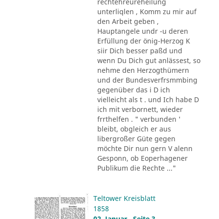
rechtehreureheilung
unterliqlen , Komm zu mir auf
den Arbeit geben ,
Hauptangele undr -u deren
Erfüllung der önig-Herzog K
siir Dich besser paßd und
wenn Du Dich gut anlässest, so
nehme den Herzogthümern
und der Bundesverfrsmmbing
gegenüber das i D ich
vielleicht als t . und Ich habe D
ich mit verbornett, wieder
frrthelfen . " verbunden '
bleibt, obgleich er aus
libergroßer Güte gegen
möchte Dir nun gern V alenn
Gesponn, ob Eoperhagener
Publikum die Rechte ..."
Teltower Kreisblatt
1858
02. Januar , Seite 3