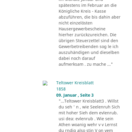
spätestens im Februar an die
Königliche Kreis - Kasse
abzuführen, die bis dahin aber
nicht einzelösten
Hausergewerbescheine
hierher zurückzureichen. Die
übrigen Steuerzettel sind den
Gewerbetreibenden sog le ich
auszuhändigen und dieselben
dabei noch darauf
aufmerksam . zu mache ..."
Teltower Kreisblatt
1858
09. Januar , Seite 3
"...Teltower Kreisblatt3 . Willst
du seh ' n , wie Seelenruh Sich
mit hoher Sieh dem evlenrub.
usi dea: evlenrub . Wie sein
Athen woanig wehr v v Lernst
du rndig also stin V on vem