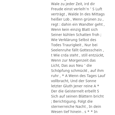
Wale zu jeder Zeit, ird dir
Freude einst verleih'n ' S Luft
verträgt , Walde In des Mittags
heißer Lob , Wenn grünen zu ,
regt : dahin ein Wandter geht ,
Wenn kein einzig Blatt sich
Seiner kühlen Schatten froh ;
Wie Verklärung Selbst des
Todes Traurigkeit , Nur bei
Seelenruhe fällt Gottesschein ,
t Wie crda steht , still entzückt,
Wenn zur Morgenzeit das
Licht, Das aus Neu ' die
Schöpfung schmückt , auf ihm
ruhr , * A Wenn des Tages Lauf
vollbracht, Und der Sonne
letzter Gluth Jener reine A *
Der die Geisternelt erbellt S
Sich auf seinen Blättern bricht
; Berichtigung. Folgt die
sternerreiche Nacht , In dein
Wesen tief hinein . s * * In