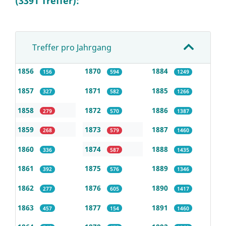
(3391 Treffer):
Treffer pro Jahrgang
1856
1870
1884
156
594
1249
1857
1871
1885
327
582
1266
1858
1872
1886
279
570
1387
1859
1873
1887
268
579
1460
1860
1874
1888
336
587
1435
1861
1875
1889
392
576
1346
1862
1876
1890
277
605
1417
1863
1877
1891
457
154
1460