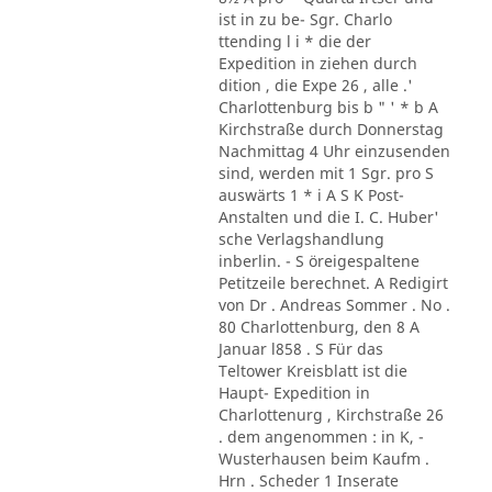
ist in zu be- Sgr. Charlo
ttending l i * die der
Expedition in ziehen durch
dition , die Expe 26 , alle .'
Charlottenburg bis b " ' * b A
Kirchstraße durch Donnerstag
Nachmittag 4 Uhr einzusenden
sind, werden mit 1 Sgr. pro S
auswärts 1 * i A S K Post-
Anstalten und die I. C. Huber'
sche Verlagshandlung
inberlin. - S öreigespaltene
Petitzeile berechnet. A Redigirt
von Dr . Andreas Sommer . No .
80 Charlottenburg, den 8 A
Januar l858 . S Für das
Teltower Kreisblatt ist die
Haupt- Expedition in
Charlottenurg , Kirchstraße 26
. dem angenommen : in K, -
Wusterhausen beim Kaufm .
Hrn . Scheder 1 Inserate