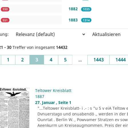
1882
550
1035
1883
551
1314
Aktualisieren
rung:
21 - 30
Treffer von insgesamt
14432
evious
(current)
1
2
3
4
5
...
1443
1444
Teltower Kreisblatt
1887
27. Januar , Seite 1
"...Teltower Kreisblatt- i .- : s "u S v eiA Teltow
Dvnuerstago und onuabendö ., werden in der 
Ounrtat . Berlin W. , Powvamer Stratzen ev s
Aeenkurm un Kreiseaugmommen. Preis der ein