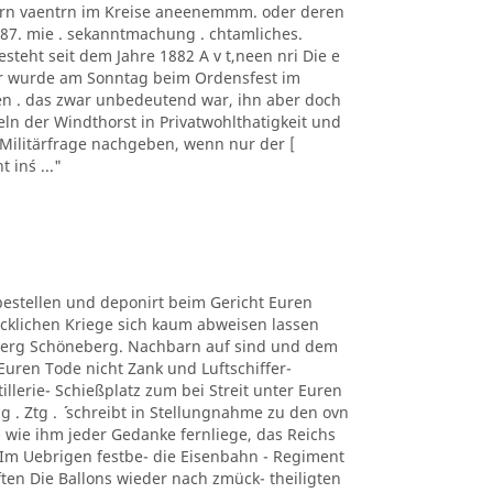
drn vaentrn im Kreise aneenemmm. oder deren
887. mie . sekanntmachung . chtamliches.
steht seit dem Jahre 1882 A v t,neen nri Die e
er wurde am Sonntag beim Ordensfest im
len . das zwar unbedeutend war, ihn aber doch
ln der Windthorst in Privatwohlthatigkeit und
r Militärfrage nachgeben, wenn nur der [
in´s ..."
 bestellen und deponirt beim Gericht Euren
cklichen Kriege sich kaum abweisen lassen
eberg Schöneberg. Nachbarn auf sind und dem
Euren Tode nicht Zank und Luftschiffer-
llerie- Schießplatz zum bei Streit unter Euren
 . Ztg . ´´ schreibt in Stellungnahme zu den ovn
 wie ihm jeder Gedanke fernliege, das Reichs
Im Uebrigen festbe- die Eisenbahn - Regiment
ten Die Ballons wieder nach zmück- theiligten