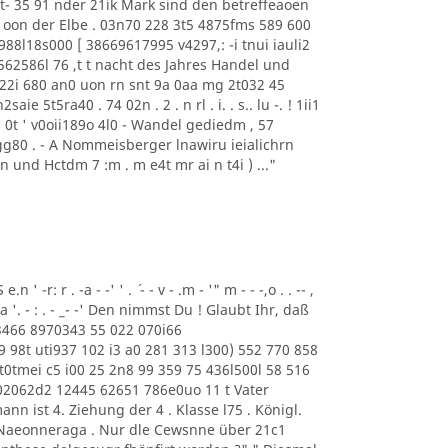
3 t- 35 91 nder 21ik Mark sind den betreffeaoen
 oon der Elbe . 03n70 228 3t5 4875fms 589 600
88l18s000 [ 38669617995 v4297,: -i tnui iauli2
562586l 76 ,t t nacht des Jahres Handel und
9o 22i 680 an0 uon rn snt 9a 0aa mg 2t032 45
5t5ra40 . 74 02n . 2 . n rl . i. . s.. lu -. ! 1ii1
803i 0t ' v0oii189o 4l0 - Wandel gediedm , 57
g80 . - A Nommeisberger lnawiru ieialichrn
und Hctdm 7 :m . m e4t mr ai n t4i ) ..."
' -r: r . -a - -' ' . ´ - - v - .m - '" m - - -,o . . -- ,
-' A A -a '. - : . - _- -' Den nimmst Du ! Glaubt Ihr, daß
33466 8970343 55 022 070i66
98t uti937 102 i3 a0 281 313 l300) 552 770 858
t0tmei c5 i00 25 2n8 99 359 75 436l500l 58 516
 102062d2 12445 62651 786e0uo 11 t Vater
n ist 4. Ziehung der 4 . Klasse l75 . Königl.
, Naeonneraga . Nur dle Cewsnne über 21c1