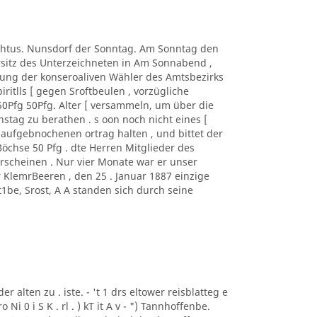
Nachtus. Nunsdorf der Sonntag. Am Sonntag den
Vorsitz des Unterzeichneten in Am Sonnabend ,
igung der konseroaliven Wähler des Amtsbezirks
itlls [ gegen Sroftbeulen , vorzügliche
50Pfg 50Pfg. Alter [ versammeln, um über die
tag zu berathen . s oon noch nicht eines [
 aufgebnochenen ortrag halten , und bittet der
Böchse 50 Pfg . dte Herren Mitglieder des
erscheinen . Nur vier Monate war er unser
er KlemrBeeren , den 25 . Januar 1887 einzige
t1be, Srost, A A standen sich durch seine
der alten zu . iste. - 't 1 drs eltower reisblatteg e
 0 i S K . rl . ) kT it A v - ") Tannhoffenbe.