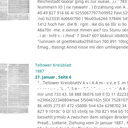
Reichestadt Goolar ging es zur oueae. ,i,i ' 78
Nummern lO ) ne ryewahr . ) Erzahlung von A .
40 49 827 914 66 4i 52550677977i09952 Fast 529
:nx) ts2333t 4o066t700 ) 96u03u6266 3784l6 54
1412 hoch her. die B . rgm . ike dis 66 tßr si 
48a70n -me. e.xxnnot mmen aie7 tzu 5tunu o6n2saie 
. i at : tnl9 s : i ihnd' 7 3ln47 607 668ruii ii0i
"iunnoen ot goet04na8a2958:tun 700 891 10tog
Emag , ttasngt Annd nisse mii den umliegenden 
Teltower Kreisblatt
1887
27. Januar , Seite 6
"...Teltower KreisblattV A v i A A m - v v. e S .m S e.n 
- - - - - .- - .. 'i, . ". S e - - " ". ' " . - . . - -- ' 
mir und 733 43. 58 888 06076 to9 ll (D 11 d22
n23t6e222340804mae 5l504616(n 5lDl 75281079 
86 o035 273 81 472 s5000i 5n4 63e 6298702 34 
827 9 1010c' 0 l2l 53 s5n0j ne 7t0 82'i 954 b5
besiehlt jrmols A zwischen dem seligen Brockman
Preaß , Lotterie. Ziehung vom 2r Januar 1887 