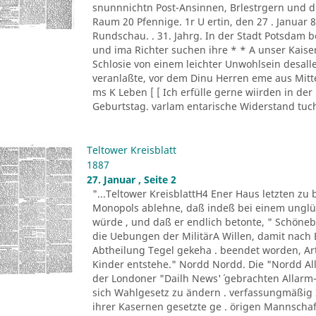
snunnnichtn Post-Ansinnen, Brlestrgern und 
Raum 20 Pfennige. 1r U ertin, den 27 . Januar 
Rundschau. . 31. Jahrg. In der Stadt Potsdam be
und ima Richter suchen ihre * * A unser Kais
Schlosie von einem leichter Unwohlsein desal
veranlaßte, vor dem Dinu Herren eme aus Mitte
ms K Leben [ [ Ich erfülle gerne wiirden in de
Geburtstag. varlam entarische Widerstand tucht 
Teltower Kreisblatt
1887
27. Januar , Seite 2
"...Teltower KreisblattH4 Ener Haus letzten zu
Monopols ablehne, daß indeß bei einem unglü
würde , und daß er endlich betonte, " Schön
die Uebungen der MilitärA Willen, damit nach 
Abtheilung Tegel gekeha . beendet worden, Arti
Kinder entstehe." Nordd Nordd. Die "Nordd Allg
der Londoner "Dailh News'´ gebrachten Allarm-
sich Wahlgesetz zu ändern . verfassungmäßig 
ihrer Kasernen gesetzte ge . örigen Mannschaf