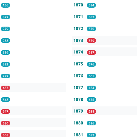
1870
156
594
1871
327
582
1872
279
570
1873
268
579
1874
336
587
1875
392
576
1876
277
605
1877
457
154
1878
548
675
1879
547
628
1880
580
596
1881
568
692