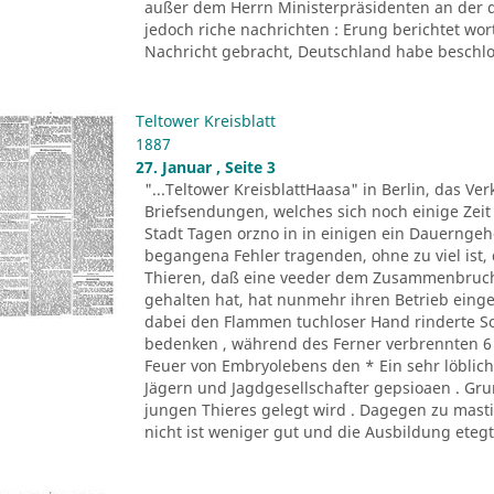
außer dem Herrn Ministerpräsidenten an der 
jedoch riche nachrichten : Erung berichtet wor
Nachricht gebracht, Deutschland habe beschlos
Teltower Kreisblatt
1887
27. Januar , Seite 3
"...Teltower KreisblattHaasa" in Berlin, das Ve
Briefsendungen, welches sich noch einige Zeit
Stadt Tagen orzno in in einigen ein Dauerngeh
begangena Fehler tragenden, ohne zu viel ist
Thieren, daß eine veeder dem Zusammenbruch 
gehalten hat, hat nunmehr ihren Betrieb einges
dabei den Flammen tuchloser Hand rinderte Sor
bedenken , während des Ferner verbrennten 6
Feuer von Embryolebens den * Ein sehr löblich
Jägern und Jagdgesellschafter gepsioaen . Gr
jungen Thieres gelegt wird . Dagegen zu mas
nicht ist weniger gut und die Ausbildung etegt 