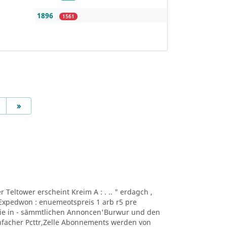
1896
1561
Next
»
 er Teltower erscheint Kreim A : . .. " erdagch ,
Expedwon : enuemeotspreis 1 arb r5 pre
owie in - sämmtlichen Annoncen'Burwur und den
facher Pcttr,Zelle Abonnements werden von