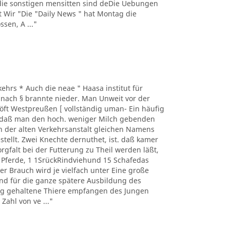
die sonstigen mensitten sind deDie Uebungen
t Wir "Die "Daily News " hat Montag die
sen, A ..."
rkehrs * Auch die neae " Haasa institut für
 nach § brannte nieder. Man Unweit vor der
öft Westpreußen [ vollständig uman- Ein häufig
, daß man den hoch. weniger Milch gebenden
der alten Verkehrsanstalt gleichen Namens
tellt. Zwei Knechte dernuthet, ist. daß kamer
gfalt bei der Futterung zu Theil werden läßt,
 Pferde, 1 1SrückRindviehund 15 Schafedas
er Brauch wird je vielfach unter Eine große
und für die ganze spätere Ausbildung des
tig gehaltene Thiere empfangen des Jungen
Zahl von ve ..."