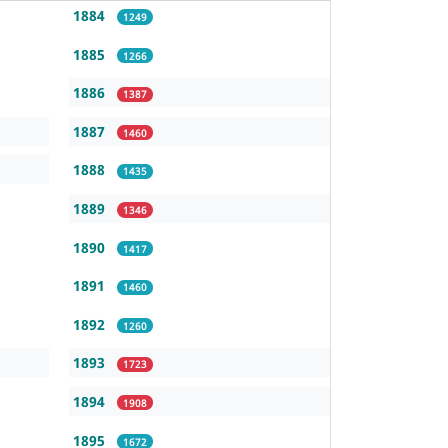
1884
1249
1885
1266
1886
1387
1887
1460
1888
1435
1889
1346
1890
1417
1891
1460
1892
1260
1893
1723
1894
1908
1895
1672