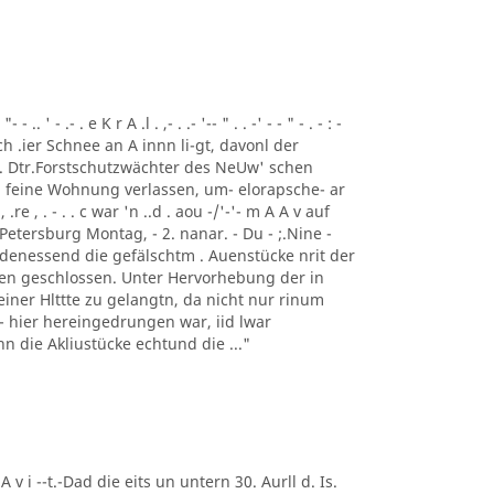
 ' - .- . e K r A .l . ,- . .- '-- " . . -' - - " - . - : -
ch .ier Schnee an A innn li-gt, davonl der
 . Dtr.Forstschutzwächter des NeUw' schen
 feine Wohnung verlassen, um- elorapsche- ar
, .re , . - . . c war 'n ..d . aou -/'-'- m A A v auf
Petersburg Montag, - 2. nanar. - Du - ;.Nine -
 denessend die gefälschtm . Auenstücke nrit der
 en geschlossen. Unter Hervorhebung der in
einer Hlttte zu gelangtn, da nicht nur rinum
t - hier hereingedrungen war, iid lwar
enn die Akliustücke echtund die ..."
 A v i --t.-Dad die eits un untern 30. Aurll d. Is.