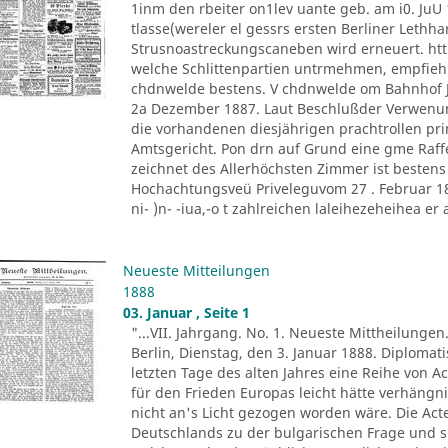
1inm den rbeiter on1lev uante geb. am i0. JuU 
tlasse(wereler el gessrs ersten Berliner Lethh
Strusnoastreckungscaneben wird erneuert. htt
welche Schlittenpartien untrmehmen, empfiehl
chdnwelde bestens. V chdnwelde om Bahnhof Jo
2a Dezember 1887. Laut Beschlußder Verwenu
die vorhandenen diesjährigen prachtrollen pr
Amtsgericht. Pon drn auf Grund eine gme Raff
zeichnet des Allerhöchsten Zimmer ist besten
Hochachtungsveü Priveleguvom 27 . Februar 1882
ni- )n- -iua,-o t zahlreichen laleihezeheihea er al
Neueste Mitteilungen
1888
03. Januar , Seite 1
"...VII. Jahrgang. No. 1. Neueste Mittheilungen
Berlin, Dienstag, den 3. Januar 1888. Diploma
letzten Tage des alten Jahres eine Reihe von A
für den Frieden Europas leicht hätte verhäng
nicht an's Licht gezogen worden wäre. Die Ac
Deutschlands zu der bulgarischen Frage und s