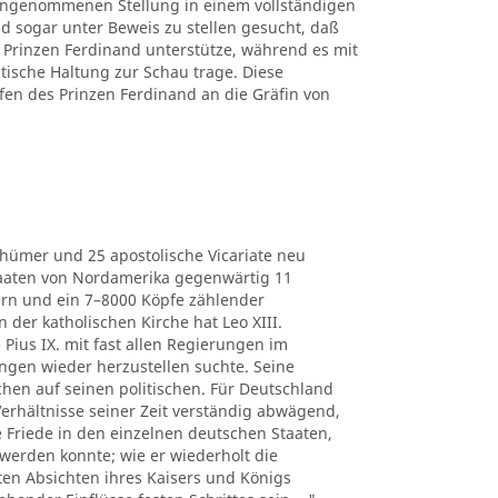
 eingenommenen Stellung in einem vollständigen
d sogar unter Beweis zu stellen gesucht, daß
Prinzen Ferdinand unterstütze, während es mit
itische Haltung zur Schau trage. Diese
fen des Prinzen Ferdinand an die Gräfin von
thümer und 25 apostolische Vicariate neu
Staaten von Nordamerika gegenwärtig 11
ern und ein 7–8000 Köpfe zählender
der katholischen Kirche hat Leo XIII.
 Pius IX. mit fast allen Regierungen im
ngen wieder herzustellen suchte. Seine
chen auf seinen politischen. Für Deutschland
e Verhältnisse seiner Zeit verständig abwägend,
he Friede in den einzelnen deutschen Staaten,
werden konnte; wie er wiederholt die
ten Absichten ihres Kaisers und Königs