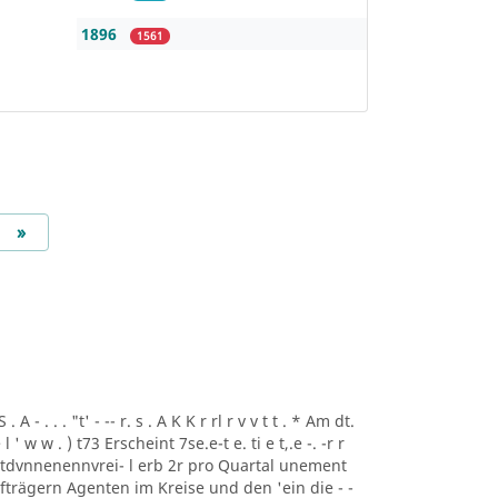
1896
1561
Next
»
A - . . . "t' - -- r. s . A K K r rl r v v t t . * Am dt.
i ee l ' w w . ) t73 Erscheint 7se.e-t e. ti e t,.e -. -r r
rtdvnnenennvrei- l erb 2r pro Quartal unement
trägern Agenten im Kreise und den 'ein die - -