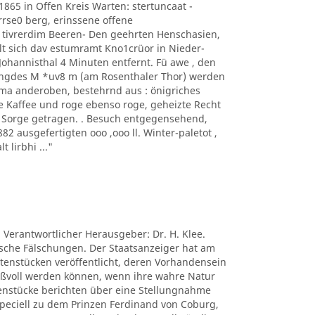
1865 in Offen Kreis Warten: stertuncaat -
arrse0 berg, erinssene offene
 tivrerdim Beeren- Den geehrten Henschasien,
t sich dav estumramt Kno1crüor in Nieder-
hannisthal 4 Minuten entfernt. Fü awe , den
ngdes M *uv8 m (am Rosenthaler Thor) werden
ima anderoben, bestehrnd aus : önigriches
e Kaffee und roge ebenso roge, geheizte Recht
s Sorge getragen. . Besuch entgegensehend,
 ausgefertigten ooo ,ooo ll. Winter-paletot ,
t lirbhi ..."
. Verantwortlicher Herausgeber: Dr. H. Klee.
tische Fälschungen. Der Staatsanzeiger hat am
ctenstücken veröffentlicht, deren Vorhandensein
nißvoll werden können, wenn ihre wahre Natur
tenstücke berichten über eine Stellungnahme
peciell zu dem Prinzen Ferdinand von Coburg,