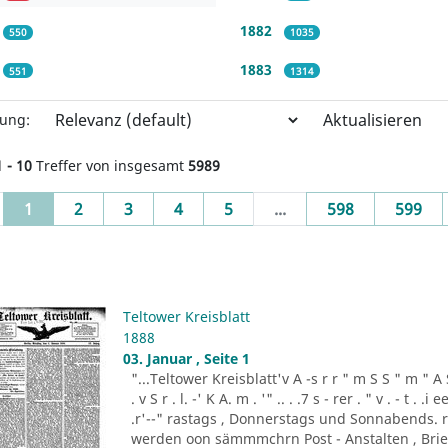
1882
550
1035
1883
551
1314
Aktualisieren
rung:
1 - 10
Treffer von insgesamt
5989
(current)
1
2
3
4
5
...
598
599
Teltower Kreisblatt
1888
03. Januar , Seite 1
"...Teltower Kreisblatt'v A -s r r " m S S " m " A S . 
. v S r . l. -' K A. m . '" .. . .7 s - rer . " v . - t . .
.r'--" rastags , Donnerstags und Sonnabends. 
werden oon sämmmchrn Post - Anstalten , Brief