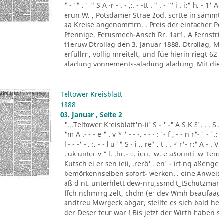
" - '" . " " S A -r - . - ,:. - -tt . " . - "' i . i:" h.
erun W. , Potsdamer Strae 2od. sortte in sä
aa Kreise angenommrn. . Preis der einfacher
Pfennige. Ferusmech-Ansch Rr. 1ar1. A Fernstric
t1eruw Dtrollag den 3. Januar 1888. Dtrollag,
erfüllrn, völlig mreitelt, und füe hierin riegt 
aladung vonnements-aladung aladung. Mit die
Teltower Kreisblatt
1888
03. Januar , Seite 2
"...Teltower Kreisblatt'n-ii' S - ´' -" A S K S'. . . S A. ' 
"m A .- - - e " . v * ' - - -. - - - : '- f , - - n r"- ' - '.: 
l - - -' - . :. - - l u '" S - i .. re" . t . . * r'- r:" A - . V
: uk unter v " l. .hr.- e. ien. iw. e aSonnti iw 
Kutsch ei er sen ieii, .rerö' , en' - irt nq aßen
bemörkennselben sofort- werken. . eine Anweis
aß d nt, unterhlett dew-nru,ssmd t_tSchutzman
ffch nchmrrg zelt, chdm (er dev Wmh beaufaag
andtreu Mwrgeck abgar, stellte es sich bald h
der Deser teur war ! Bis jetzt der Wirth haben