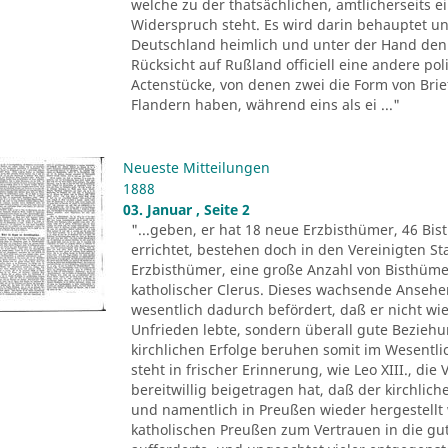
welche zu der thatsächlichen, amtlicherseits
Widerspruch steht. Es wird darin behauptet un
Deutschland heimlich und unter der Hand den 
Rücksicht auf Rußland officiell eine andere pol
Actenstücke, von denen zwei die Form von Brie
Flandern haben, während eins als ei ..."
Neueste Mitteilungen
1888
03. Januar , Seite 2
"...geben, er hat 18 neue Erzbisthümer, 46 Bis
errichtet, bestehen doch in den Vereinigten 
Erzbisthümer, eine große Anzahl von Bisthüm
katholischer Clerus. Dieses wachsende Ansehen 
wesentlich dadurch befördert, daß er nicht wie
Unfrieden lebte, sondern überall gute Beziehu
kirchlichen Erfolge beruhen somit im Wesentli
steht in frischer Erinnerung, wie Leo XIII., di
bereitwillig beigetragen hat, daß der kirchlic
und namentlich in Preußen wieder hergestellt 
katholischen Preußen zum Vertrauen in die gu