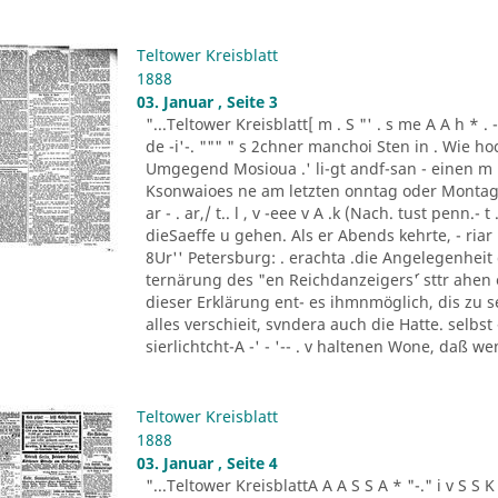
Teltower Kreisblatt
1888
03. Januar , Seite 3
"...Teltower Kreisblatt[ m . S "' . s me A A h * . - "- - ..
de -i'-. """ " s 2chner manchoi Sten in . Wie ho
Umgegend Mosioua .' li-gt andf-san - einen m
Ksonwaioes ne am letzten onntag oder Montag
ar - . ar,/ t.. l , v -eee v A .k (Nach. tust penn.- t .
dieSaeffe u gehen. Als er Abends kehrte, - riar 
8Ur'' Petersburg: . erachta .die Angelegenheit
ternärung des "en Reichdanzeigers´' sttr ahen
dieser Erklärung ent- es ihmnmöglich, dis zu s
alles verschieit, svndera auch die Hatte. selbs
sierlichtcht-A -' - '-- . v haltenen Wone, daß w
Teltower Kreisblatt
1888
03. Januar , Seite 4
"...Teltower KreisblattA A A S S A * "-." i v S S K