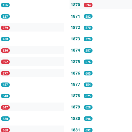
1870
156
594
1871
327
582
1872
279
570
1873
268
579
1874
336
587
1875
392
576
1876
277
605
1877
457
154
1878
548
675
1879
547
628
1880
580
596
1881
568
692