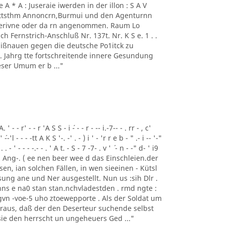
 - 1' Ae A * A : Juseraie iwerden in der illon : S A V
mmttsthm Annoncrn,Burmui und den Agenturnn
 Perivne oder da rn angenommen. Raum Lo
h Fernstrich-Anschluß Nr. 137t. Nr. K S e. 1 . .
 Mißnauen gegen die deutsche Po1itck zu
62 . Jahrg tte fortschreitende innere Gesundung
ser Umum er b ..."
- - r' - - r 'A S S - i ´- - - r - -- i.-7-- - . rr - , c'
' ´--'l - - - -tt A K S '-. -' . - ) i ' - 'r r e b - " .- i -- '-"
 . . - ' - - - -.- - . ' A t. - S - 7 -7- . v ' ´ - n - -" d- ' i9
Tem Ang-. ( ee nen beer wee d das Einschleien.der
gesen, ian solchen Fällen, in wen sieeinen - Kütsl
ung ane und Ner ausgestellt. Nun us :sih Dlr .
ns e na0 stan stan.nchvladestden . rmd ngte :
vn -voe-5 uho ztoewepporte . Als der Soldat um
eraus, daß der den Deserteur suchende selbst
 sie den herrscht un ungeheuers Ged ..."