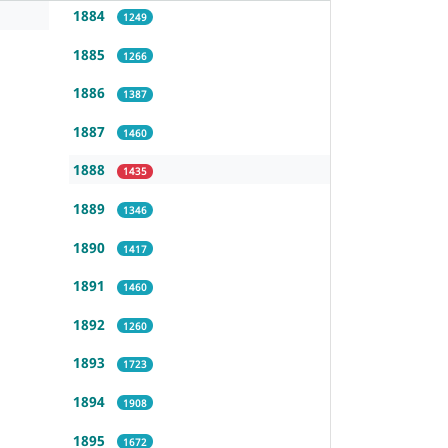
1884
1249
1885
1266
1886
1387
1887
1460
1888
1435
1889
1346
1890
1417
1891
1460
1892
1260
1893
1723
1894
1908
1895
1672