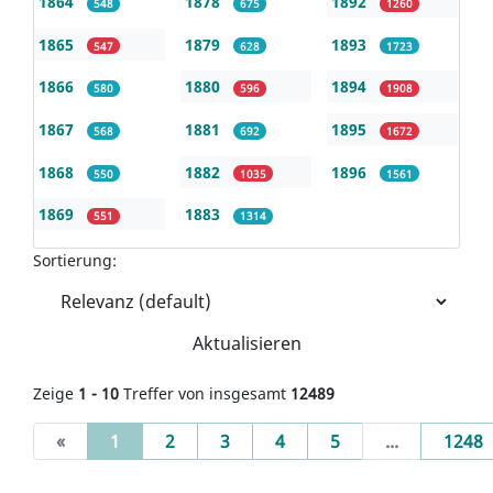
1864
1878
1892
548
675
1260
1865
1879
1893
547
628
1723
1866
1880
1894
580
596
1908
1867
1881
1895
568
692
1672
1868
1882
1896
550
1035
1561
1869
1883
551
1314
Sortierung:
Aktualisieren
Zeige
1 - 10
Treffer von insgesamt
12489
(current)
«
1
2
3
4
5
...
1248