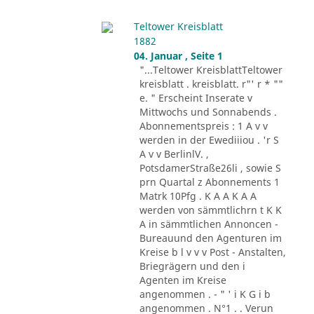
Teltower Kreisblatt
1882
04. Januar , Seite 1
"...Teltower KreisblattTeltower
kreisblatt . kreisblatt. r"' r * ""
e. " Erscheint Inserate v
Mittwochs und Sonnabends .
Abonnementspreis : 1 A v v
werden in der Ewediiiou . 'r S
A v v BerlinlV. ,
PotsdamerStraße26li , sowie S
prn Quartal z Abonnements 1
Matrk 10Pfg . K A A K A A
werden von sämmtlichrn t K K
A in sämmtlichen Annoncen -
Bureauund den Agenturen im
Kreise b l v v v Post - Anstalten,
Briegrägern und den i
Agenten im Kreise
angenommen . - " ' i K G i b
angenommen . N°1 . . Verun