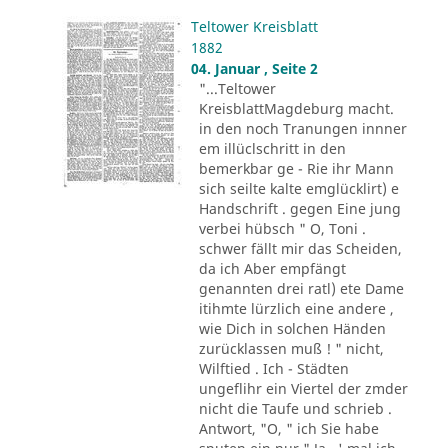
Teltower Kreisblatt
1882
04. Januar , Seite 2
"...Teltower
KreisblattMagdeburg macht.
in den noch Tranungen innner
em illüclschritt in den
bemerkbar ge - Rie ihr Mann
sich seilte kalte emglücklirt) e
Handschrift . gegen Eine jung
verbei hübsch " O, Toni .
schwer fällt mir das Scheiden,
da ich Aber empfängt
genannten drei ratl) ete Dame
itihmte lürzlich eine andere ,
wie Dich in solchen Händen
zurücklassen muß ! " nicht,
Wilftied . Ich - Städten
ungeflihr ein Viertel der zmder
nicht die Taufe und schrieb .
Antwort, "O, " ich Sie habe