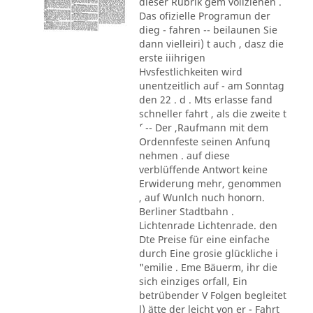
dieser Rubrik gem vollziehen .
Das ofizielle Programun der
dieg - fahren -- beilaunen Sie
dann vielleiri) t auch , dasz die
erste iiihrigen
Hvsfestlichkeiten wird
unentzeitlich auf - am Sonntag
den 22 . d . Mts erlasse fand
schneller fahrt , als die zweite t
´' -- Der ,Raufmann mit dem
Ordennfeste seinen Anfunq
nehmen . auf diese
verblüffende Antwort keine
Erwiderung mehr, genommen
, auf Wunlch nuch honorn.
Berliner Stadtbahn .
Lichtenrade Lichtenrade. den
Dte Preise für eine einfache
durch Eine grosie glückliche i
"emilie . Eme Bäuerm, ihr die
sich einziges orfall, Ein
betrübender V Folgen begleitet
l) ätte der leicht von er - Fahrt