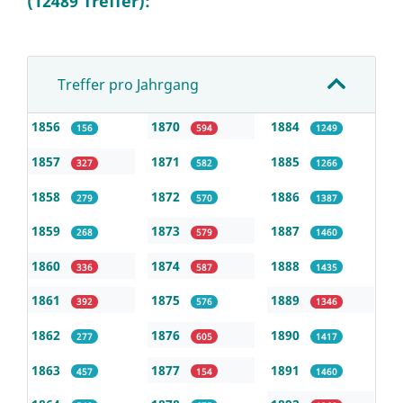
(12489 Treffer):
Treffer pro Jahrgang
1856
1870
1884
156
594
1249
1857
1871
1885
327
582
1266
1858
1872
1886
279
570
1387
1859
1873
1887
268
579
1460
1860
1874
1888
336
587
1435
1861
1875
1889
392
576
1346
1862
1876
1890
277
605
1417
1863
1877
1891
457
154
1460