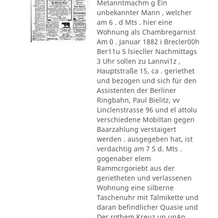
Metanntmachm g Ein
unbekannter Mann , welcher
am 6 . d Mts . hier eine
Wohnung als Chambregarnist
Am 0 . Januar 1882 i Brecler00h
Ber11u S lsiecller Nachmittags
3 Uhr sollen zu Lannvi1z ,
Hauptstraße 15, ca . geriethet
und bezogen und sich für den
Assistenten der Berliner
Ringbahn, Paul Bielitz, vv
Linclenstrasse 96 und el attolu
verschiedene Mobiltan gegen
Baarzahlung verstaigert
werden . ausgegeben hat, ist
verdachtig am 7 S d. Mts .
gogenaber elem
Rammcrgoriebt aus der
gerietheten und verlassenen
Wohnung eine silberne
Taschenuhr mit Talmikette und
daran befindlicher Quasie und
Der rothem Kreuz un unAn