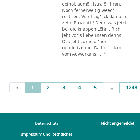
eeinöl, aumöl, lstralöl. hran,
Noch fernerweitig weed'
restiren, War frag' lck da nach
zehn Prozentt ! Denn was jetzt
bei die knappen Löhn . Rich
jeht vor's liebe Essen denns,
Des jeht zur iold 'nen
öundcrtzehne, Da hol' ick mir
vom Auvverkans : ..."
(current)
«
1
2
3
4
5
...
1248
Datenschutz
Nicht angemeldet.
Impressum und Rechtliches