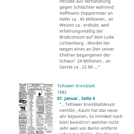
Periode aus Verhandlung
gegen Schlächter während
Hoffmann Dopperntoer an
Hafer ca . 45 Millionen , an
Weizen ca . erdtubt, weil
erfahrungsmäßig der
Brodconsum auf dem Lude
Lichtenberg , Mordet der
wegen eines an Den seiner
Ehefran begangenen der
Schwur' 24 Millionen , an
Gerste ca . 22 Mi ..."
Teltower Kreisblatt
1882
07. Januar , Seite 4
"...Teltower KreisblattAnust
neintZe , Kaum hat das neue
ahr bejounen, So mnnkeit noch
böiri beieitI1n1 welcher nicht
sehr weit von Berlin entfernt