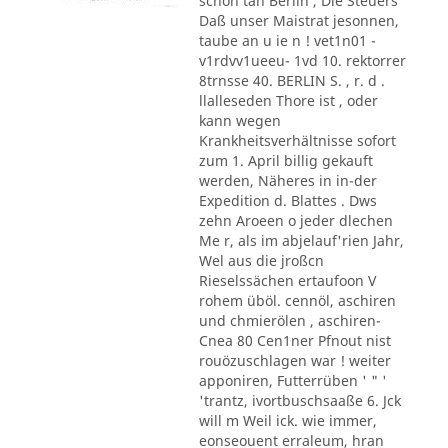
schon tan Berlin , Die Steuers
Daß unser Maistrat jesonnen,
taube an u ie n ! vet1n01 -
v1rdvv1ueeu- 1vd 10. rektorrer
8trnsse 40. BERLIN S. , r. d .
llalleseden Thore ist , oder
kann wegen
Krankheitsverhältnisse sofort
zum 1. April billig gekauft
werden, Näheres in in-der
Expedition d. Blattes . Dws
zehn Aroeen o jeder dlechen
Me r, als im abjelauf'rien Jahr,
Wel aus die jroßcn
Rieselssächen ertaufoon V
rohem üböl. cennöl, aschiren
und chmierölen , aschiren-
Cnea 80 Cen1ner Pfnout nist
rouözuschlagen war ! weiter
apponiren, Futterrüben ' " '
'trantz, ivortbuschsaaße 6. Jck
will m Weil ick. wie immer,
eonseouent erraleum, hran