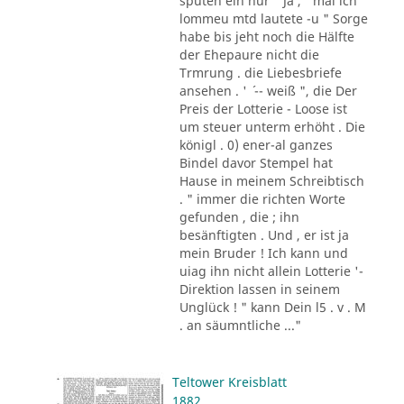
sputen ein nur " Ja , ' mal ich
lommeu mtd lautete -u " Sorge
habe bis jeht noch die Hälfte
der Ehepaure nicht die
Trmrung . die Liebesbriefe
ansehen . ' ´ -- weiß ", die Der
Preis der Lotterie - Loose ist
um steuer unterm erhöht . Die
königl . 0) ener-al ganzes
Bindel davor Stempel hat
Hause in meinem Schreibtisch
. " immer die richten Worte
gefunden , die ; ihn
besänftigten . Und , er ist ja
mein Bruder ! Ich kann und
uiag ihn nicht allein Lotterie '-
Direktion lassen in seinem
Unglück ! " kann Dein l5 . v . M
. an säumntliche ..."
Teltower Kreisblatt
1882