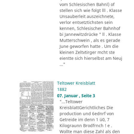
vom Schlesischen Bahnl) of
stellen sich wie folgt lll . Klasse
Unsauberleit auszeichnete,
verlor entsetztichsten sein
kennen, Schlesischer Bahnhof
bi Jannewitzdrücke " ll . Klasse
Mutterschwein , als es gerade
June geworfen hatte . Um die
kleinen Zeltvtirger mcht ste
eientte sich hierselbst am Neuj
..."
Teltower Kreisblatt
1882
07. Januar , Seite 3
"...Teltower
KreisblattGerichtliches Die
production und 6ednrf von
Getreide im denn 1 ü0, 7
Kilograunn Brodfrnch ! e .
Wollte man diese Zahl als den