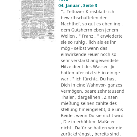
04. Januar , Seite 3
"...Teltower Kreisblatt- ich
bewirthschafteten den
Nachthof, so gut es eben ing ,
dem Gutsherrn eben jenem
Wellen , " Franz , " erwiederte
sie so ruhig , lich als es ihr
mög - selbst wenn das
einwirkende Feuer noch so
sehr verstärkt angewendete
Hitze dient des Wasser- Jir
hatten ufer ntzl siH in einige
war , " ich fürchtc, Du hast
Dich in eine Wahnvor- ganzes
Vermögen, baare zehntausend
Thaler , dargelihen . Zinsen
mießung seinen zahlte des
stellung hineingelebt, die uns
Beide , wenn Du sie nicht wird
, Die in erhöhtem Maße er
nicht . Dafür so hatten wir die
zurückdrängst , bereits sind .