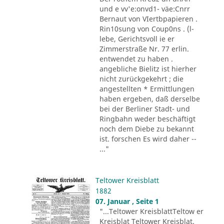
und e vv'e:onvd1- väe:Cnrr
Bernaut von VIertbpapieren .
Rin10sung von Coup0ns . (l-
lebe, Gerichtsvoll ie er
Zimmerstraße Nr. 77 erlin.
entwendet zu haben .
angebliche Bielitz ist hierher
nicht zurückgekehrt ; die
angestellten * Ermittlungen
haben ergeben, daß derselbe
bei der Berliner Stadt- und
Ringbahn weder beschäftigt
noch dem Diebe zu bekannt
ist. forschen Es wird daher --
..."
Teltower Kreisblatt
1882
07. Januar , Seite 1
"...Teltower KreisblattTeltow er
Kreisblat Teltower Kreisblat.