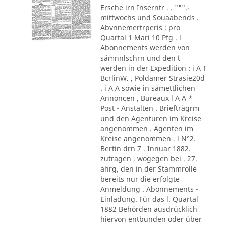
Ersche irn Inserntr . . """.-
mittwochs und Souaabends .
Abvnnemertrperis : pro
Quartal 1 Mari 10 Pfg . l
Abonnements werden von
sämnnlschrn und den t
werden in der Expedition : i A T
BcrlinW. , Poldamer Strasie20d
. i A A sowie in sämettlichen
Annoncen , Bureaux l A A *
Post - Anstalten . Briefträgrm
und den Agenturen im Kreise
angenommen . Agenten im
Kreise angenommen . l N°2.
Bertin drn 7 . Innuar 1882.
zutragen , wogegen bei . 27.
ahrg, den in der Stammrolle
bereits nur die erfolgte
Anmeldung . Abonnements -
Einladung. Für das l. Quartal
1882 Behörden ausdrücklich
hiervon entbunden oder über