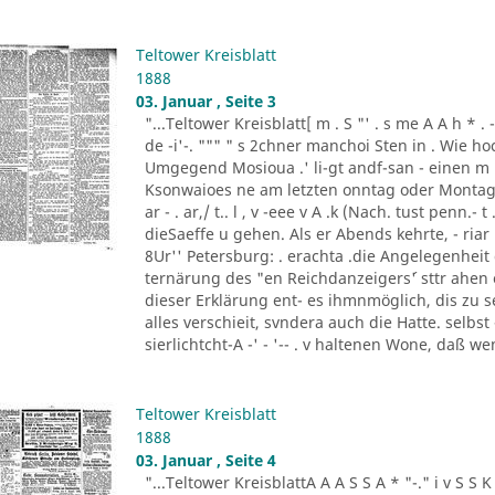
Teltower Kreisblatt
1888
03. Januar , Seite 3
"...Teltower Kreisblatt[ m . S "' . s me A A h * . - "- - ..
de -i'-. """ " s 2chner manchoi Sten in . Wie ho
Umgegend Mosioua .' li-gt andf-san - einen m
Ksonwaioes ne am letzten onntag oder Montag
ar - . ar,/ t.. l , v -eee v A .k (Nach. tust penn.- t .
dieSaeffe u gehen. Als er Abends kehrte, - riar 
8Ur'' Petersburg: . erachta .die Angelegenheit
ternärung des "en Reichdanzeigers´' sttr ahen
dieser Erklärung ent- es ihmnmöglich, dis zu s
alles verschieit, svndera auch die Hatte. selbs
sierlichtcht-A -' - '-- . v haltenen Wone, daß w
Teltower Kreisblatt
1888
03. Januar , Seite 4
"...Teltower KreisblattA A A S S A * "-." i v S S K