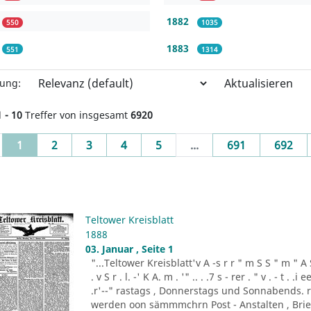
1882
550
1035
1883
551
1314
Aktualisieren
rung:
1 - 10
Treffer von insgesamt
6920
(current)
1
2
3
4
5
...
691
692
Teltower Kreisblatt
1888
03. Januar , Seite 1
"...Teltower Kreisblatt'v A -s r r " m S S " m " A S . 
. v S r . l. -' K A. m . '" .. . .7 s - rer . " v . - t . .
.r'--" rastags , Donnerstags und Sonnabends. 
werden oon sämmmchrn Post - Anstalten , Brief