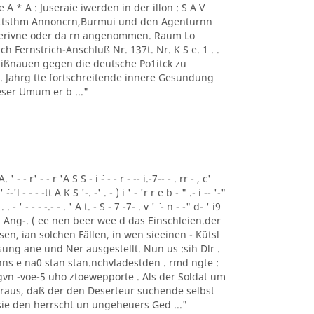
 - 1' Ae A * A : Juseraie iwerden in der illon : S A V
mmttsthm Annoncrn,Burmui und den Agenturnn
 Perivne oder da rn angenommen. Raum Lo
h Fernstrich-Anschluß Nr. 137t. Nr. K S e. 1 . .
 Mißnauen gegen die deutsche Po1itck zu
62 . Jahrg tte fortschreitende innere Gesundung
ser Umum er b ..."
- - r' - - r 'A S S - i ´- - - r - -- i.-7-- - . rr - , c'
' ´--'l - - - -tt A K S '-. -' . - ) i ' - 'r r e b - " .- i -- '-"
 . . - ' - - - -.- - . ' A t. - S - 7 -7- . v ' ´ - n - -" d- ' i9
Tem Ang-. ( ee nen beer wee d das Einschleien.der
gesen, ian solchen Fällen, in wen sieeinen - Kütsl
ung ane und Ner ausgestellt. Nun us :sih Dlr .
ns e na0 stan stan.nchvladestden . rmd ngte :
vn -voe-5 uho ztoewepporte . Als der Soldat um
eraus, daß der den Deserteur suchende selbst
 sie den herrscht un ungeheuers Ged ..."