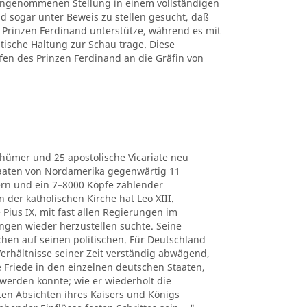
 eingenommenen Stellung in einem vollständigen
d sogar unter Beweis zu stellen gesucht, daß
Prinzen Ferdinand unterstütze, während es mit
itische Haltung zur Schau trage. Diese
fen des Prinzen Ferdinand an die Gräfin von
thümer und 25 apostolische Vicariate neu
Staaten von Nordamerika gegenwärtig 11
ern und ein 7–8000 Köpfe zählender
der katholischen Kirche hat Leo XIII.
 Pius IX. mit fast allen Regierungen im
ngen wieder herzustellen suchte. Seine
chen auf seinen politischen. Für Deutschland
e Verhältnisse seiner Zeit verständig abwägend,
he Friede in den einzelnen deutschen Staaten,
werden konnte; wie er wiederholt die
ten Absichten ihres Kaisers und Königs