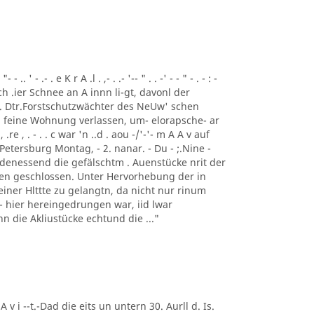
 ' - .- . e K r A .l . ,- . .- '-- " . . -' - - " - . - : -
ch .ier Schnee an A innn li-gt, davonl der
 . Dtr.Forstschutzwächter des NeUw' schen
 feine Wohnung verlassen, um- elorapsche- ar
, .re , . - . . c war 'n ..d . aou -/'-'- m A A v auf
Petersburg Montag, - 2. nanar. - Du - ;.Nine -
 denessend die gefälschtm . Auenstücke nrit der
 en geschlossen. Unter Hervorhebung der in
einer Hlttte zu gelangtn, da nicht nur rinum
t - hier hereingedrungen war, iid lwar
enn die Akliustücke echtund die ..."
 A v i --t.-Dad die eits un untern 30. Aurll d. Is.