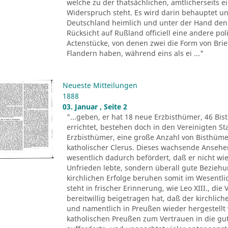
welche zu der thatsächlichen, amtlicherseits
Widerspruch steht. Es wird darin behauptet un
Deutschland heimlich und unter der Hand den 
Rücksicht auf Rußland officiell eine andere pol
Actenstücke, von denen zwei die Form von Brie
Flandern haben, während eins als ei ..."
Neueste Mitteilungen
1888
03. Januar , Seite 2
"...geben, er hat 18 neue Erzbisthümer, 46 Bis
errichtet, bestehen doch in den Vereinigten 
Erzbisthümer, eine große Anzahl von Bisthüm
katholischer Clerus. Dieses wachsende Ansehen 
wesentlich dadurch befördert, daß er nicht wie
Unfrieden lebte, sondern überall gute Beziehu
kirchlichen Erfolge beruhen somit im Wesentli
steht in frischer Erinnerung, wie Leo XIII., di
bereitwillig beigetragen hat, daß der kirchlic
und namentlich in Preußen wieder hergestellt 
katholischen Preußen zum Vertrauen in die gu