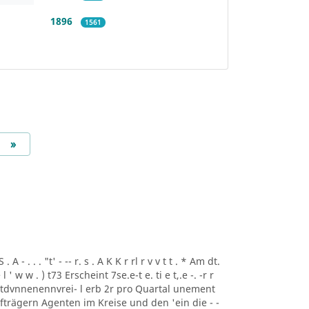
1896
1561
Next
»
A - . . . "t' - -- r. s . A K K r rl r v v t t . * Am dt.
i ee l ' w w . ) t73 Erscheint 7se.e-t e. ti e t,.e -. -r r
rtdvnnenennvrei- l erb 2r pro Quartal unement
trägern Agenten im Kreise und den 'ein die - -