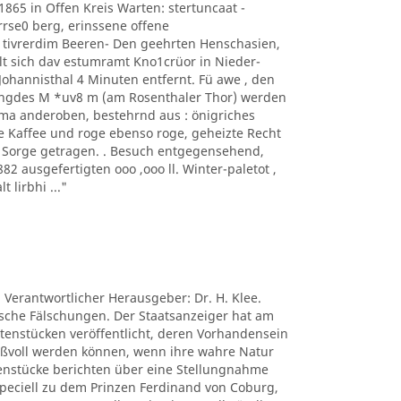
1865 in Offen Kreis Warten: stertuncaat -
arrse0 berg, erinssene offene
 tivrerdim Beeren- Den geehrten Henschasien,
t sich dav estumramt Kno1crüor in Nieder-
hannisthal 4 Minuten entfernt. Fü awe , den
ngdes M *uv8 m (am Rosenthaler Thor) werden
ima anderoben, bestehrnd aus : önigriches
e Kaffee und roge ebenso roge, geheizte Recht
s Sorge getragen. . Besuch entgegensehend,
 ausgefertigten ooo ,ooo ll. Winter-paletot ,
t lirbhi ..."
. Verantwortlicher Herausgeber: Dr. H. Klee.
tische Fälschungen. Der Staatsanzeiger hat am
ctenstücken veröffentlicht, deren Vorhandensein
nißvoll werden können, wenn ihre wahre Natur
tenstücke berichten über eine Stellungnahme
peciell zu dem Prinzen Ferdinand von Coburg,