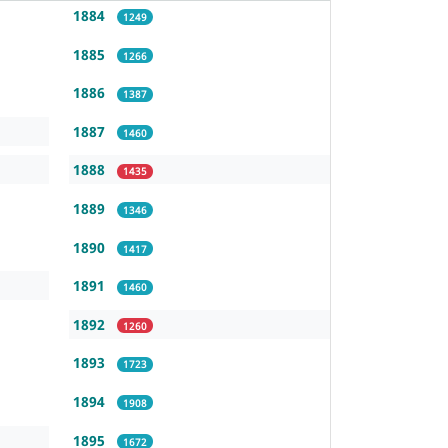
1884
1249
1885
1266
1886
1387
1887
1460
1888
1435
1889
1346
1890
1417
1891
1460
1892
1260
1893
1723
1894
1908
1895
1672