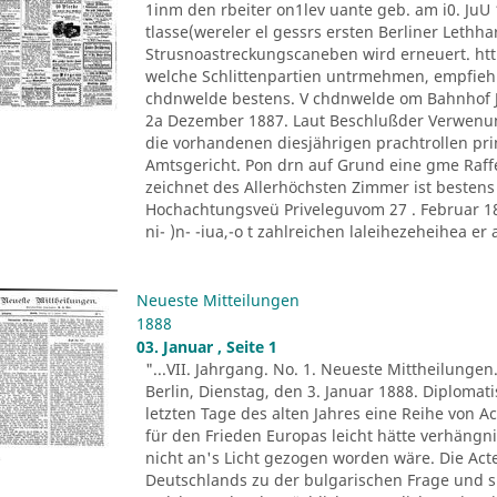
1inm den rbeiter on1lev uante geb. am i0. JuU 
tlasse(wereler el gessrs ersten Berliner Lethh
Strusnoastreckungscaneben wird erneuert. htt
welche Schlittenpartien untrmehmen, empfiehl
chdnwelde bestens. V chdnwelde om Bahnhof Jo
2a Dezember 1887. Laut Beschlußder Verwenu
die vorhandenen diesjährigen prachtrollen pr
Amtsgericht. Pon drn auf Grund eine gme Raff
zeichnet des Allerhöchsten Zimmer ist besten
Hochachtungsveü Priveleguvom 27 . Februar 1882
ni- )n- -iua,-o t zahlreichen laleihezeheihea er al
Neueste Mitteilungen
1888
03. Januar , Seite 1
"...VII. Jahrgang. No. 1. Neueste Mittheilungen
Berlin, Dienstag, den 3. Januar 1888. Diploma
letzten Tage des alten Jahres eine Reihe von A
für den Frieden Europas leicht hätte verhäng
nicht an's Licht gezogen worden wäre. Die Ac
Deutschlands zu der bulgarischen Frage und s