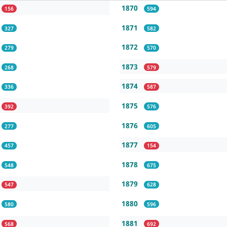
1870
156
594
1871
327
582
1872
279
570
1873
268
579
1874
336
587
1875
392
576
1876
277
605
1877
457
154
1878
548
675
1879
547
628
1880
580
596
1881
568
692