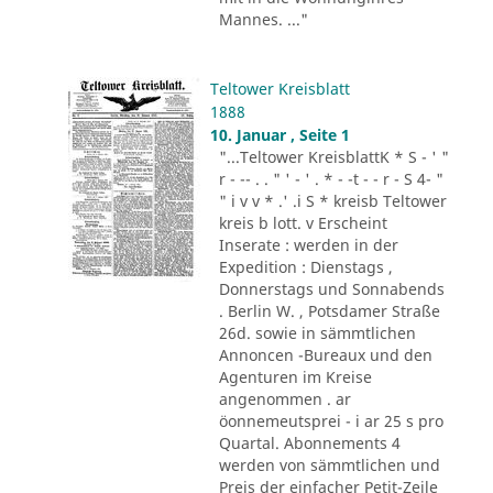
Mannes. ..."
Teltower Kreisblatt
1888
10. Januar , Seite 1
"...Teltower KreisblattK * S - ' "
r - -- . . " ' - ' . * - -t - - r - S 4- "
" i v v * .' .i S * kreisb Teltower
kreis b lott. v Erscheint
Inserate : werden in der
Expedition : Dienstags ,
Donnerstags und Sonnabends
. Berlin W. , Potsdamer Straße
26d. sowie in sämmtlichen
Annoncen -Bureaux und den
Agenturen im Kreise
angenommen . ar
öonnemeutsprei - i ar 25 s pro
Quartal. Abonnements 4
werden von sämmtlichen und
Preis der einfacher Petit-Zeile