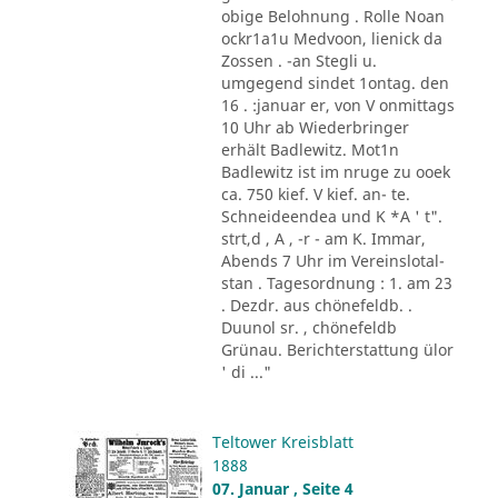
obige Belohnung . Rolle Noan
ockr1a1u Medvoon, lienick da
Zossen . -an Stegli u.
umgegend sindet 1ontag. den
16 . :januar er, von V onmittags
10 Uhr ab Wiederbringer
erhält Badlewitz. Mot1n
Badlewitz ist im nruge zu ooek
ca. 750 kief. V kief. an- te.
Schneideendea und K *A ' t".
strt,d , A , -r - am K. Immar,
Abends 7 Uhr im Vereinslotal-
stan . Tagesordnung : 1. am 23
. Dezdr. aus chönefeldb. .
Duunol sr. , chönefeldb
Grünau. Berichterstattung ülor
' di ..."
Teltower Kreisblatt
1888
07. Januar , Seite 4