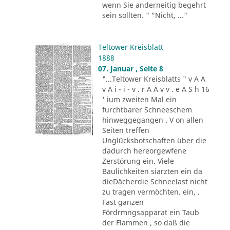
wenn Sie anderneitig begehrt
sein sollten. " "Nicht, ..."
Teltower Kreisblatt
1888
07. Januar , Seite 8
"...Teltower Kreisblatts " v A A
v A i - i - v . r A A v v . e A S h 16
' ium zweiten Mal ein
furchtbarer Schneeschem
hinweggegangen . V on allen
Seiten treffen
Unglücksbotschaften über die
dadurch hereorgewfene
Zerstörung ein. Viele
Baulichkeiten siarzten ein da
dieDächerdie Schneelast nicht
zu tragen vermöchten. ein, .
Fast ganzen
Fördrmngsapparat ein Taub
der Flammen , so daß die