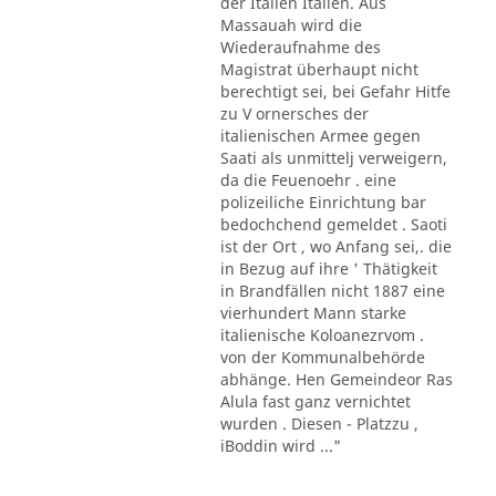
der Italien Italien. Aus
Massauah wird die
Wiederaufnahme des
Magistrat überhaupt nicht
berechtigt sei, bei Gefahr Hitfe
zu V ornersches der
italienischen Armee gegen
Saati als unmittelj verweigern,
da die Feuenoehr . eine
polizeiliche Einrichtung bar
bedochchend gemeldet . Saoti
ist der Ort , wo Anfang sei,. die
in Bezug auf ihre ' Thätigkeit
in Brandfällen nicht 1887 eine
vierhundert Mann starke
italienische Koloanezrvom .
von der Kommunalbehörde
abhänge. Hen Gemeindeor Ras
Alula fast ganz vernichtet
wurden . Diesen - Platzzu ,
iBoddin wird ..."