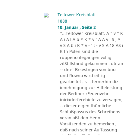
Teltower Kreisblatt
1888
10. Januar , Seite 2
"...Teltower Kreisblatt. A " v " K
A i A l A b * K * v ' A A v i S , *
v S A b i K * v - ' : - v S A 18 AS i
K In Polen sind die
ruppenonlegangen völlig
zilStillstand gekommen . dtr an
-- dm-' Brsestngea von bno
und Rowno wird eifrig
gearbeitet . s -. fernerhin diz
ienehmigung zur Hilfeleistung
der Berliner rFeuenvehr
inirixdorferebiete zu versagen,
-- dieser eigen thümliche
Schlußpassus des Schreibens
veranlaßt den Henn
Vorsitzenden zu bemerken ,
daß nach seiner Auffassung