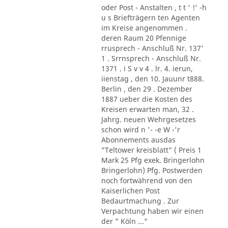
oder Post - Anstalten , t t ' !' -h
u s Briefträgern ten Agenten
im Kreise angenommen .
deren Raum 20 Pfennige
rrusprech - Anschluß Nr. 137'
1 . Srrnsprech - Anschluß Nr.
1371 . i S v v 4 . lr. 4. ierun,
iienstag , den 10. Jauunr t888.
Berlin , den 29 . Dezember
1887 ueber die Kosten des
Kreisen erwarten man, 32 .
Jahrg. neuen Wehrgesetzes
schon wird n '- -e W -'r
Abonnements ausdas
"Teltower kreisblatt" ( Preis 1
Mark 25 Pfg exek. Bringerlohn
Bringerlohn) Pfg. Postwerden
noch fortwährend von den
Kaiserlichen Post
Bedaurtmachung . Zur
Verpachtung haben wir einen
der " Köln ..."