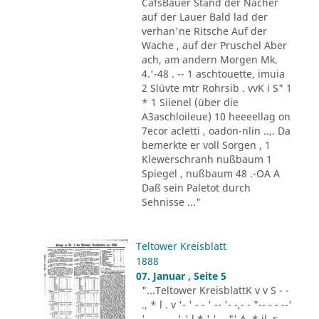
CafsBauer Stand der Nächer
auf der Lauer Bald lad der
verhan'ne Ritsche Auf der
Wache , auf der Pruschel Aber
ach, am andern Morgen Mk.
4.'-48 . -- 1 aschtouette, imuia
2 Slüvte mtr Rohrsib . vvK i S" 1
* 1 Siienel (über die
A3aschloileue) 10 heeeellag on
7ecor acletti , oadon-nlin ..,. Da
bemerkte er voll Sorgen , 1
Klewerschranh nußbaum 1
Spiegel , nußbaum 48 .-OA A
Daß sein Paletot durch
Sehnisse ..."
Teltower Kreisblatt
1888
07. Januar , Seite 5
"...Teltower KreisblattK v v S - -
., * l . v '- ' - - ' -- '- -,- - "-- - - --'
' -- - - --'-' l * ' '- , "' A .* il .r . .