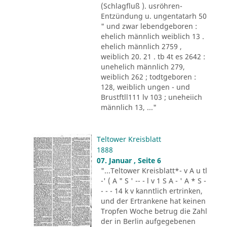
(Schlagfluß ). usröhren-
Entzündung u. ungentatarh 50
" und zwar lebendgeboren :
ehelich männlich weiblich 13 .
ehelich männlich 2759 ,
weiblich 20. 21 . tb 4t es 2642 :
unehelich männlich 279,
weiblich 262 ; todtgeboren :
128, weiblich ungen - und
Brustftll111 lv 103 ; uneheiich
männlich 13, ..."
Teltower Kreisblatt
1888
07. Januar , Seite 6
"...Teltower Kreisblatt*- v A u tl
-' ( A " S ' -- - l v 1 S A - ' A * S -
- - - 14 k v kanntlich ertrinken,
und der Ertrankene hat keinen
Tropfen Woche betrug die Zahl
der in Berlin aufgegebenen