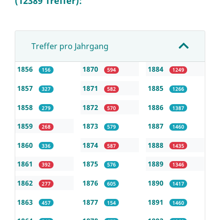
(12389 Treffer):
Treffer pro Jahrgang
1856
1870
1884
156
594
1249
1857
1871
1885
327
582
1266
1858
1872
1886
279
570
1387
1859
1873
1887
268
579
1460
1860
1874
1888
336
587
1435
1861
1875
1889
392
576
1346
1862
1876
1890
277
605
1417
1863
1877
1891
457
154
1460