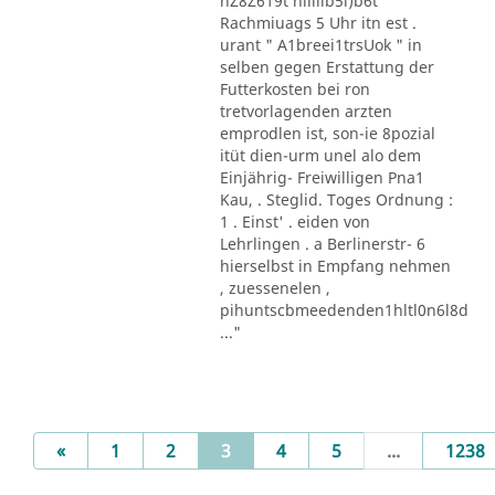
nZ8Z619t nlllllb5l)b6t
Rachmiuags 5 Uhr itn est .
urant " A1breei1trsUok " in
selben gegen Erstattung der
Futterkosten bei ron
tretvorlagenden arzten
emprodlen ist, son-ie 8pozial
itüt dien-urm unel alo dem
Einjährig- Freiwilligen Pna1
Kau, . Steglid. Toges Ordnung :
1 . Einst' . eiden von
Lehrlingen . a Berlinerstr- 6
hierselbst in Empfang nehmen
, zuessenelen ,
pihuntscbmeedenden1hltl0n6l8d
..."
Previous
(current)
«
1
2
3
4
5
...
1238