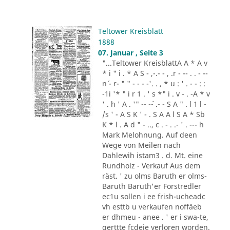
Teltower Kreisblatt
1888
07. Januar , Seite 3
"...Teltower KreisblattA A * A v
* i " i . * A S - ,-.- - , .r - -- . . - --
n´ - r- " " - - - -'. . , * u : ' . - - : :
-1i '* " i r 1 . ' s *" i . v - . -A * v
' . h ' A . '" -- -´- .- - S A " . l 1 l -
/s ' - A S K ' - . S A A l S A * Sb
K * l . A d " - .., c . - . .- ' . --- h
Mark Melohnung. Auf deen
Wege von Meilen nach
Dahlewih istam3 . d. Mt. eine
Rundholz - Verkauf Aus dem
räst. ' zu olms Baruth er olms-
Baruth Baruth'er Forstredler
ec1u sollen i ee frish-ucheadc
vh esttb u verkaufen noffäeb
er dhmeu - anee . ' er i swa-te,
gerttte fcdeie verloren worden.