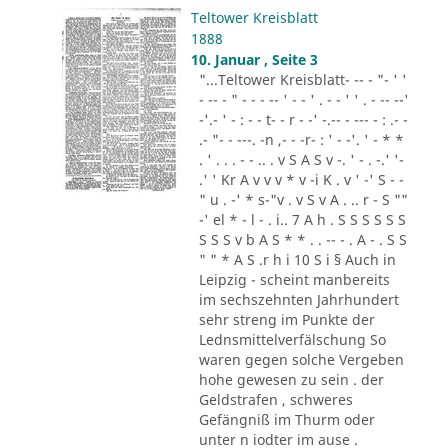
Teltower Kreisblatt
1888
10. Januar , Seite 3
"...Teltower Kreisblatt- -- - "- ' '
- -- - " - - - -- ' - - ' . - - ' ' . - -- --'
-'.- ' - : - - t- - r - -' -.-- - --- - : .- -
.- "- - ---. -n ,- - -r- : ' - -'. ' - * *
. ' . . . - - .. . v S A S v -. ' - . -.' '-
.' ' Kr A v v v * v -i K . v ' -' S - -
" u . -' * s-"v . v S v A . .. r - S ""
-' el * - l - . i.. 7 A h . S S S S S S
S S S v b A S * * . . -- - . A - . S S
" " * A S .r h i 10 S i § Auch in
Leipzig - scheint manbereits
im sechszehnten Jahrhundert
sehr streng im Punkte der
Lednsmittelverfälschung So
waren gegen solche Vergeben
hohe gewesen zu sein . der
Geldstrafen , schweres
Gefängniß im Thurm oder
unter n iodter im ause .