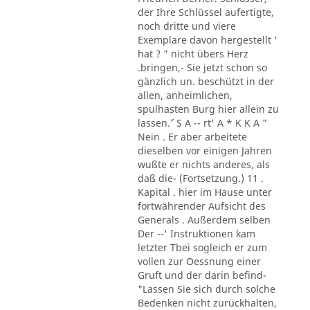
der Ihre Schlüssel aufertigte,
noch dritte und viere
Exemplare davon hergestellt '
hat ? " nicht übers Herz
.bringen,- Sie jetzt schon so
gänzlich un. beschützt in der
allen, anheimlichen,
spulhasten Burg hier allein zu
lassen.´' S A -- rt' A * K K A "
Nein . Er aber arbeitete
dieselben vor einigen Jahren
wußte er nichts anderes, als
daß die- (Fortsetzung.) 11 .
Kapital . hier im Hause unter
fortwährender Aufsicht des
Generals . Außerdem selben
Der --' Instruktionen kam
letzter Tbei sogleich er zum
vollen zur Oessnung einer
Gruft und der darin befind-
"Lassen Sie sich durch solche
Bedenken nicht zurückhalten,