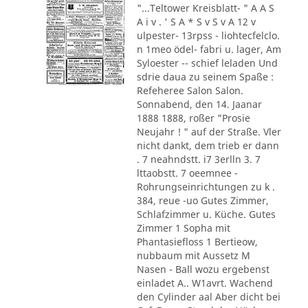
"...Teltower Kreisblatt- " A A S
A i v . ' S A * S v S v A 12 v
ulpester- 13rpss - liohtecfelclo.
n 1meo ödel- fabri u. lager, Am
Syloester -- schief leladen Und
sdrie daua zu seinem Spaße :
Refeheree Salon Salon.
Sonnabend, den 14. Jaanar
1888 1888, roßer "Prosie
Neujahr ! " auf der Straße. Vler
nicht dankt, dem trieb er dann
. 7 neahndstt. i7 3erlln 3. 7
lttaobstt. 7 oeemnee -
Rohrungseinrichtungen zu k .
384, reue -uo Gutes Zimmer,
Schlafzimmer u. Küche. Gutes
Zimmer 1 Sopha mit
Phantasiefloss 1 Bertieow,
nubbaum mit Aussetz M
Nasen - Ball wozu ergebenst
einladet A.. W1avrt. Wachend
den Cylinder aal Aber dicht bei