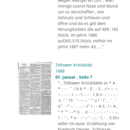
wegen Mangel an Luft . Man
reinige zuerst Nase und Mund
ust zu verschaffen , von
Sehnutz und Schlauin und
öffne und da es gilt dem
Verunglückten die auf 409 ,182
Stück, im Jahre 1886
auf365,510 Stück, mithin im
Jahre 1887 mehr 43, ..."
Teltower Kreisblatt
1888
07. Januar , Seite 7
"...Teltower Kreisblatte sv * A .
* - - - ´ ' .l k K * - S . - S . :r r -- --
-- . - - - r .- -'i .- - . 1 A v -.' - - :. -
-r. : ' 15 ' '- -- -. ' " u l ' i'. . ' . '
iz' . -" - - . . . - -i" i - - A S . l - A .
" * "' - -* S . . e - - ', - -. - ' - - .-.
1 - ' -. * v - -.' --' - -: - 'i. - . S Ein
odter im ause. Erzählung von
Friedrich Derner. Schlosser,