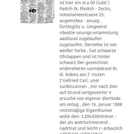
ist hier ein vl.a 0ll (iu6K )
Padrih tk. Plei8ch - Zeclin,
notselameestcaese 25,
augemckea - anuag .
fürSteglitz u. Umgeend.
rdeatlie unungs-erlammlung
aaoDuud zugelaufen
zugelaufen. Derselbe ist von
weißer Farbe , hat schwarze
Ohrlappen und ist hinter
schwarz Der gezeichnet.
endereiteren uornotdraut 8r.
Xl. Kobeu aes I' riuzen
I'riellried Carl. unel
sur8tncanren . mir nach Don
auf Orund svrtgesetrter V
ersuche von eigenor dlerttode
am ontag , den 16. Januar 1888
rechtmäβige Eigenthumer
wolle den- t.Z0n330nlnKon :
der als wotrlschmecend .
nadrtrat und leicht r- erbaulich