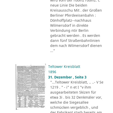
wird vom der rooinz rooinz. t.
neue Linie Die beiden
Kreisausschu Mit . der Großen
Berliner Pferdeeisenbahn :
Dönhoffplatz--nachhaus
Wilmersdorf in direkte
Verbindung ntir Berlin
gebracht werden . Es werden
dann fünf Straßenbahnlinien
dem nach Wilmersdorf dienen
..."
Teltower Kreisblatt
1896
31. Dezember , Seite 3
"...Teltower Kreisblatt, .. ..- V Se
1219 . " - i" n et I "v ihm
ausgearbeiteten Skizen für
etwa 3i . bis 32 Denkmäler vor,
welche die Siegesallee
schmücken vergeblich , und
der Fabrikant starb bereits am