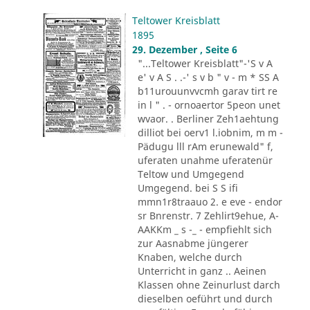
Teltower Kreisblatt
1895
29. Dezember , Seite 6
"...Teltower Kreisblatt"-'S v A
e' v A S . .-' s v b " v - m * SS A
b11urouunvvcmh garav tirt re
in l " . - ornoaertor 5peon unet
wvaor. . Berliner Zeh1aehtung
dilliot bei oerv1 l.iobnim, m m -
Pädugu lll rAm erunewald" f,
uferaten unahme uferatenür
Teltow und Umgegend
Umgegend. bei S S ifi
mmn1r8traauo 2. e eve - endor
sr Bnrenstr. 7 Zehlirt9ehue, A-
AAKKm _ s -_ - empfiehlt sich
zur Aasnabme jüngerer
Knaben, welche durch
Unterricht in ganz .. Aeinen
Klassen ohne Zeinurlust darch
dieselben oeführt und durch