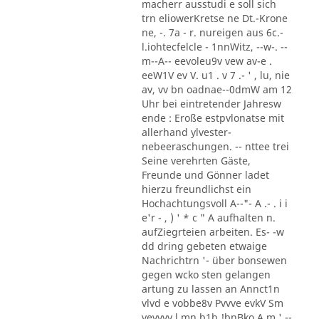
macherr ausstudi e soll sich
trn eliowerKretse ne Dt.-Krone
ne, -. 7a - r. nureigen aus 6c.-
l.iohtecfelcle - 1nnWitz, --w-. --
m--A-- eevoleu9v vew av-e .
eeW1V ev V. u1 . v 7 .- ' , lu, nie
av, vv bn oadnae--0dmW am 12
Uhr bei eintretender Jahresw
ende : Eroße estpvlonatse mit
allerhand ylvester-
nebeeraschungen. -- nttee trei
Seine verehrten Gäste,
Freunde und Gönner ladet
hierzu freundlichst ein
Hochachtungsvoll A--"- A .- . i i
e'r - , ) ' * c " A aufhalten n.
aufZiegrteien arbeiten. Es- -w
dd dring gebeten etwaige
Nachrichtrn '- über bonsewen
gegen wcko sten gelangen
artung zu lassen an Annct1n
vlvd e vobbe8v Pvvve evkV Sm
vevvvv l mn b1b !bnBko A m ' --