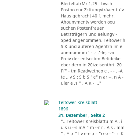
BlerteltatrMr.1.25 - bwch
Postbo our Zcttungvträaer tu'v
Haus gebracht 40 f. mehr.
Ahounvmentv werden oou
suchen Postenfrauen
Betrsträgern und 8eiungv -
Sped angenommen. Teltower h
S K und auferen Agentrn lm e
anemommm ' - .- .'-le, -vm
Preiv der edlsocbm Betideike
eber dern in 20izeisenthril 20
Pf" - tm Readwetheo e . - - . -A
te .. v S : S b S ' e" n ar --, n A -
uler e .1 " , A K - ..."
Teltower Kreisblatt
1896
31. Dezember , Seite 2
"...Teltower Kreisblattu m A , i
u s u --s mA " m --r r . A s . mm
" . * .r " l v e-e .r - "rrsr--"- r. K