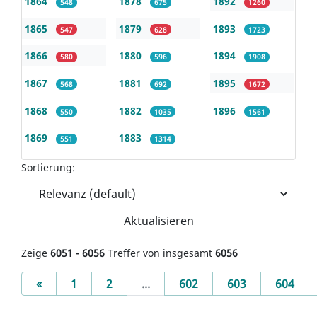
1864
1878
1892
548
675
1260
1865
1879
1893
547
628
1723
1866
1880
1894
580
596
1908
1867
1881
1895
568
692
1672
1868
1882
1896
550
1035
1561
1869
1883
551
1314
Sortierung:
Aktualisieren
Zeige
6051 - 6056
Treffer von insgesamt
6056
Previous
«
1
2
...
602
603
604