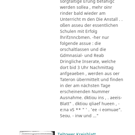
sorgfältige Erung befähigc
werden sollea , mehr oinr
rinder bald wieder am
Unterricht m den Die Anstall . .
oßen asseu der essentlichen
Schulen mit Erfolg
lhrifznncbmen. -her nur
folgende assue : die
orschaltlassen und die
Gdmnasial- und Reab
Dringliche Inserate, welche
dort bid 3 Uhr Nachmittag
anfgeaeben , werden aus oer
Tateron übermittelt und finden
in der am nächsten Tage
erscheinenden Nummer
Ausnahme. dktiou ins , . aeeis-
Blatt" . dktiou qliaef hueen , -
e:na vS ** " ' . 'ee -i eomuae".
Seou. - inw und ..."
Teltower Kreisblatt