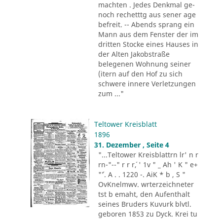
machten . Jedes Denkmal ge-
noch rechetttg aus sener age
befreit. -- Abends sprang ein
Mann aus dem Fenster der im
dritten Stocke eines Hauses in
der Alten Jakobstraße
belegenen Wohnung seiner
(itern auf den Hof zu sich
schwere innere Verletzungen
zum ..."
Teltower Kreisblatt
1896
31. Dezember , Seite 4
"...Teltower Kreisblattrn lr' n r
rn-"--" r r r´, ' 1v " _ Ah ' K " e+
"´'. A . . 1220 -. AiK * b , S "
OvKnelmwv. wrterzeichneter
tst b emaht, den Aufenthalt
seines Bruders Kuvurk blvtl.
geboren 1853 zu Dyck. Krei tu