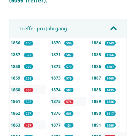
(6056 Treffer):
Treffer pro Jahrgang
1856
1870
1884
156
594
1249
1857
1871
1885
327
582
1266
1858
1872
1886
279
570
1387
1859
1873
1887
268
579
1460
1860
1874
1888
336
587
1435
1861
1875
1889
392
576
1346
1862
1876
1890
277
605
1417
1863
1877
1891
457
154
1460