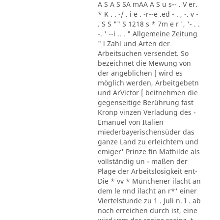
A S A S SA mAA A S u s-- . V er.
* K . . -/ . i e . -r--e .ed - . , -. v -
. S S "" S 1218 s * 7m e r ', '- . .
-. ' --i .. . " Allgemeine Zeitung
" l Zahl und Arten der
Arbeitsuchen versendet. So
bezeichnet die Mewung von
der angeblichen [ wird es
möglich werden, Arbeitgebetn
und ArVictor [ beitnehmen die
gegenseitige Berührung fast
Kronp vinzen Verladung des -
Emanuel von Italien
miederbayerischensüder das
ganze Land zu erleichtem und
emiger' Prinze fin Mathilde als
vollständig un - maßen der
Plage der Arbeitslosigkeit ent-
Die * vv * Münchener ilacht an
dem le nnd ilacht an r*' einer
Viertelstunde zu 1 . Juli n. I . ab
noch erreichen durch ist, eine