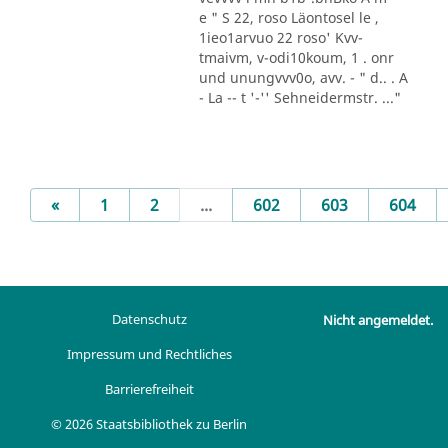
e " S 22, roso Läontosel le ,
1ieo1arvuo 22 roso' Kvv-
tmaivm, v-odi10koum, 1 . onr
und unungvvv0o, avv. - " d.. . A
- La -- t '-'' Sehneidermstr. ..."
Previous
«
1
2
...
602
603
604
Datenschutz
Nicht angemeldet.
Impressum und Rechtliches
Barrierefreiheit
© 2026 Staatsbibliothek zu Berlin