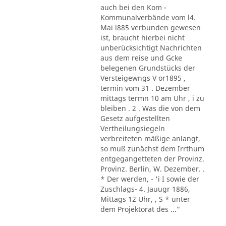
auch bei den Kom -
Kommunalverbände vom l4.
Mai l885 verbunden gewesen
ist, braucht hierbei nicht
unberücksichtigt Nachrichten
aus dem reise und Gcke
belegenen Grundstücks der
Versteigewngs V or1895 ,
termin vom 31 . Dezember
mittags termn 10 am Uhr , i zu
bleiben . 2 . Was die von dem
Gesetz aufgestellten
Vertheilungsiegeln
verbreiteten mäßige anlangt,
so muß zunächst dem Irrthum
entgegangetteten der Provinz.
Provinz. Berlin, W. Dezember. .
* Der werden, - 'i I sowie der
Zuschlags- 4. Jauugr 1886,
Mittags 12 Uhr, , S * unter
dem Projektorat des ..."