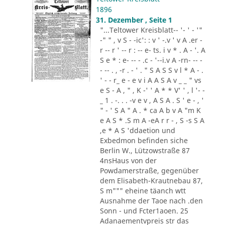
1896
31. Dezember , Seite 1
"...Teltower Kreisblatt-- '- ' - '"
-" " , v S - -ic': : v ' -.v ' v A .er -
r -- r ' -- r : -- e- ts. i v * . A - '. A
S e * : e- -- - .c - '--i.v A -rn- -- -
- -- . , -r . - ' . " S A S S v l * A - .
' - - r_ e - e v i A A S A v _ _ " vs
e S - A , " , K -' ' A * * V' ' , l '- -
_ 1 . -. . . -v e v , A S A . S ' e - , '
" - ' S A " A . * ca A b v A "m K
e A S * .S m A -eA r r - , S -s S A
,e * A S 'ddaetion und
Exbedmon befinden siche
Berlin W., Lützowstraße 87
4nsHaus von der
Powdamerstraße, gegenüber
dem Elisabeth-Krautnebau 87,
S m""" eheine täanch wtt
Ausnahme der Taoe nach .den
Sonn - und Fcter1aoen. 25
Adanaementvpreis str das