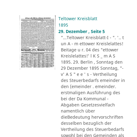
Teltower Kreisblatt
1895
29. Dezember , Seite 5
"...Teltower Kreisblatt-I - ". '.. t
un A - m ettower Kreislelattes!
Beitage u r. 04 des "ettower
Kreislelattes!' l K S _ m A S
1895. 29. Berlin , Sonntag den
29 Dezember 1895 Sonntag, "-
v' A S " e e ' s - Vertheilung
des Steuerbedarfs emeinder in
den (emeinder . emeinder.
erstmaligen Ausführung des
bei der Da Kommunal -
Abgaben Gesetzesvielfach
namentlich über
dieBedeutung hervorschriften
desselben bezuglich der
Vertheilung des Steuerbedarfs
sowohl bei den Gemeinden als