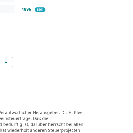
1896
1561
Next
»
Verantwortlicher Herausgeber: Dr. H. Klee.
tweinsteuerfrage. Daß die
edürftig ist, darüber herrscht bei allen
ei hat wiederholt anderen Steuerprojecten