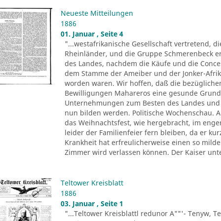
Neueste Mitteilungen
1886
01. Januar , Seite 4
"...westafrikanische Gesellschaft vertretend, d
Rheinländer, und die Gruppe Schmerenbeck erh
des Landes, nachdem die Käufe und die Conce
dem Stamme der Ameiber und der Jonker-Afrika
worden waren. Wir hoffen, daß die bezüglichen
Bewilligungen Mahareros eine gesunde Grund
Unternehmungen zum Besten des Landes und z
nun bilden werden. Politische Wochenschau. Au
das Weihnachtsfest, wie hergebracht, im eng
leider der Familienfeier fern bleiben, da er k
Krankheit hat erfreulicherweise einen so mil
Zimmer wird verlassen können. Der Kaiser unt
Teltower Kreisblatt
1886
03. Januar , Seite 1
"...Teltower Kreisblattl redunor A""'- Tenyw, Te