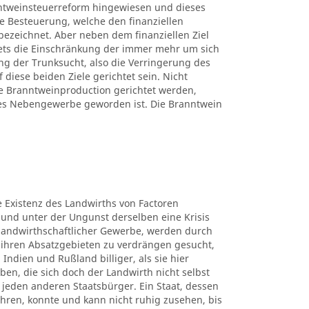
ntweinsteuerreform hingewiesen und dieses
ne Besteuerung, welche den finanziellen
bezeichnet. Aber neben dem finanziellen Ziel
tets die Einschränkung der immer mehr um sich
g der Trunksucht, also die Verringerung des
iese beiden Ziele gerichtet sein. Nicht
 Branntweinproduction gerichtet werden,
hes Nebengewerbe geworden ist. Die Branntwein
ie Existenz des Landwirths von Factoren
 und unter der Ungunst derselben eine Krisis
e landwirthschaftlicher Gewerbe, werden durch
ihren Absatzgebieten zu verdrängen gesucht,
 Indien und Rußland billiger, als sie hier
en, die sich doch der Landwirth nicht selbst
für jeden anderen Staatsbürger. Ein Staat, dessen
hren, konnte und kann nicht ruhig zusehen, bis