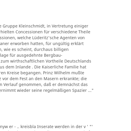
ie Gruppe Kleinschmidt, in Vertretung einiger
ielten Concessionen für verschiedene Theile
ssionen, welche Lüderitz'sche Agenten von
ner erworben hatten, für ungültig erklärt
, wie es scheint, durchaus billigen
lage für ausgedehnte Bergbau-
um wirthschaftlichen Vortheile Deutschlands
s dem Inlande . Die Kaiserliche Familie hat
eren Kreise begangen. Prinz Wilhelm mußte
urz vor dem Fest an den Masern erkrankte; die
den Verlauf genommen, daß er demnächst das
ernimmt wieder seine regelmäßigen Spazier ..."
nyw er - .. kreisbla Inserate werden in der v ' "'