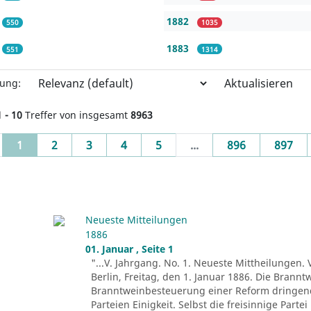
1882
550
1035
1883
551
1314
Aktualisieren
rung:
1 - 10
Treffer von insgesamt
8963
(current)
1
2
3
4
5
...
896
897
Neueste Mitteilungen
1886
01. Januar , Seite 1
"...V. Jahrgang. No. 1. Neueste Mittheilungen. 
Berlin, Freitag, den 1. Januar 1886. Die Brann
Branntweinbesteuerung einer Reform dringend b
Parteien Einigkeit. Selbst die freisinnige Part