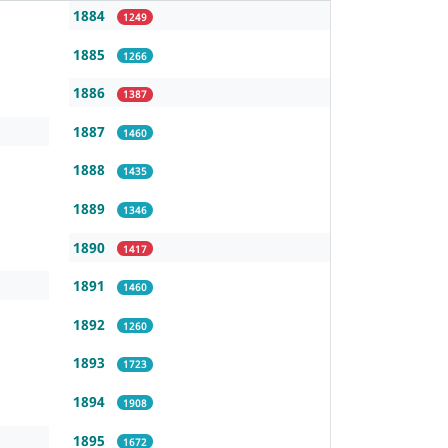
1884
1249
1885
1266
1886
1387
1887
1460
1888
1435
1889
1346
1890
1417
1891
1460
1892
1260
1893
1723
1894
1908
1895
1672