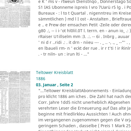
e K ' ms v - rtweun Dienstnqo , Donnerstago Son
S1 IAS Ubonneme ispreis l vro 7Uarü r5 lg . 
Bureaux - : l to t Quartal . nigenntreu im Kre
sämmtlichen ) md l I ost - Anstalten , Brieftraue
e .. e Prew der emsachen Petit -Zeile oder de
g80 .:, -- i i-'ot hl0lil.0T l. terrn. en - anun io_ .
rRaiser U1illselm mm :3. .:. -- 6i . Inbrg , auuar ld3
' ni d r ..ridi .: . it drn - niieu --- . _ .. -, ., _ --
en lbaueli rm- n ' eckt der rue . ir r t'ti ! ir Ri
. - tr niln- un : irun lti - ..."
Teltower Kreisblatt
1886
03. Januar , Seite 2
"...Teltower KreisblattAbonnements - Einladun
pro kllcht 1886 am iches . Die Zahl hat nach de
Corr. Jahre 1dd5 nicht unerheblich Abgesehen 
verehrten Leser die Erneuerung auf Das alte J
beginne mit friedlirkleu Aussichten ! Auch oh
im vergangenen zugenommen gegen die V orja
geringem Schaden , dasselbe ( Preis 1 Mark 25 P