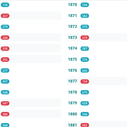
1870
156
594
1871
327
582
1872
279
570
1873
268
579
1874
336
587
1875
392
576
1876
277
605
1877
457
154
1878
548
675
1879
547
628
1880
580
596
1881
568
692