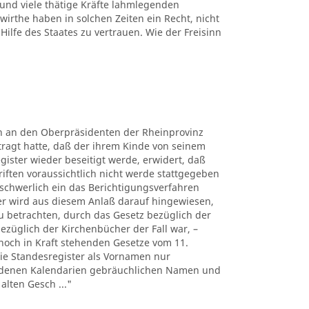
 und viele thätige Kräfte lahmlegenden
rthe haben in solchen Zeiten ein Recht, nicht
Hilfe des Staates zu vertrauen. Wie der Freisinn
rn an den Oberpräsidenten der Rheinprovinz
tragt hatte, daß der ihrem Kinde von seinem
gister wieder beseitigt werde, erwidert, daß
riften voraussichtlich nicht werde stattgegeben
chwerlich ein das Berichtigungsverfahren
er wird aus diesem Anlaß darauf hingewiesen,
u betrachten, durch das Gesetz bezüglich der
bezüglich der Kirchenbücher der Fall war, –
noch in Kraft stehenden Gesetze vom 11.
 die Standesregister als Vornamen nur
iedenen Kalendarien gebräuchlichen Namen und
alten Gesch ..."