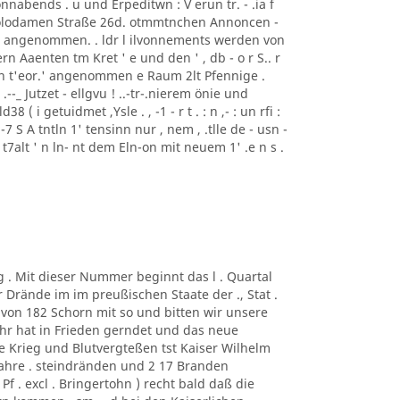
nabends . u und Erpeditwn : V erun tr. - .ia f
i Polodamen Straße 26d. otmmtnchen Annoncen -
ise angenommen. . ldr l ilvonnements werden von
rn Aaenten tm Kret ' e und den ' , db - o r S.. r
ren t'eor.' angenommen e Raum 2lt Pfennige .
: ) .--_ Jutzet - ellgvu ! ..-tr-.nierem önie und
8 ( i getuidmet ,Ysle . , -1 - r t . : n ,- : un rfi :
"' . , -7 S A tntln 1' tensinn nur , nem , .tlle de - usn -
nlr t7alt ' n ln- nt dem Eln-on mit neuem 1' .e n s .
g . Mit dieser Nummer beginnt das l . Quartal
r Drände im im preußischen Staate der ., Stat .
von 182 Schorn mit so und bitten wir unsere
ahr hat in Frieden gerndet und das neue
ne Krieg und Blutvergteßen tst Kaiser Wilhelm
hre . steindränden und 2 17 Branden
f . excl . Bringertohn ) recht bald daß die