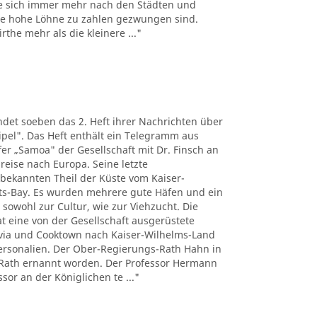
e sich immer mehr nach den Städten und
the hohe Löhne zu zahlen gezwungen sind.
the mehr als die kleinere ..."
det soeben das 2. Heft ihrer Nachrichten über
pel". Das Heft enthält ein Telegramm aus
r „Samoa" der Gesellschaft mit Dr. Finsch an
reise nach Europa. Seine letzte
nbekannten Theil der Küste vom Kaiser-
ts-Bay. Es wurden mehrere gute Häfen und ein
 sowohl zur Cultur, wie zur Viehzucht. Die
t eine von der Gesellschaft ausgerüstete
tavia und Cooktown nach Kaiser-Wilhelms-Land
Personalien. Der Ober-Regierungs-Rath Hahn in
Rath ernannt worden. Der Professor Hermann
sor an der Königlichen te ..."