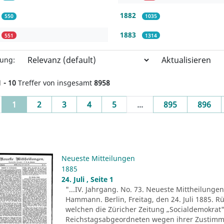
1882
550
1035
1883
551
1314
Aktualisieren
rung:
1 - 10
Treffer von insgesamt
8958
(current)
1
2
3
4
5
...
895
896
Neueste Mitteilungen
1885
24. Juli , Seite 1
"...IV. Jahrgang. No. 73. Neueste Mittheilungen.
Hammann. Berlin, Freitag, den 24. Juli 1885. R
welchen die Züricher Zeitung „Socialdemokrat" 
Reichstagsabgeordneten wegen ihrer Zustim