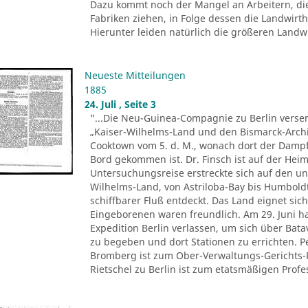
Dazu kommt noch der Mangel an Arbeitern, di
Fabriken ziehen, in Folge dessen die Landwir
Hierunter leiden natürlich die größeren Landwir
Neueste Mitteilungen
1885
24. Juli , Seite 3
"...Die Neu-Guinea-Compagnie zu Berlin versen
„Kaiser-Wilhelms-Land und den Bismarck-Archi
Cooktown vom 5. d. M., wonach dort der Dampfe
Bord gekommen ist. Dr. Finsch ist auf der Heim
Untersuchungsreise erstreckte sich auf den u
Wilhelms-Land, von Astriloba-Bay bis Humbold
schiffbarer Fluß entdeckt. Das Land eignet sich
Eingeborenen waren freundlich. Am 29. Juni ha
Expedition Berlin verlassen, um sich über Ba
zu begeben und dort Stationen zu errichten. 
Bromberg ist zum Ober-Verwaltungs-Gerichts-
Rietschel zu Berlin ist zum etatsmäßigen Profes