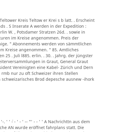
A Teltower Kreis Teltow er Krei s b latt. . Erscheint
s . S Inserate A werden in der Expedition :
rlin W. , Potsdamer Stratzen 26d. . sowie in
turen im Kreise angenommen. Preis der
ennige. " Abonnements werden von sämmtlichen
 im Kreise angenommen. " 85. Amtliches
n 25 . Juli l885. erlin. . 30. . Jahrg. der jüngster
beiterversammlungen in Graut, General Graut
sident Vereinigten eine Kabel- Zürich und Dern
rmb nur zu oft Schweizer ihren Stellen
eben schweizarisches Brod depesche ausnew -ihork
 '-. ' ' ´- - ' - ' -- "' - - ' ' A Nachrichttn aus dem
liche AN wurde eröffnet fahrplans statt. Die