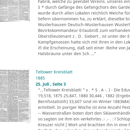
Fabrik, welche zu geendet Vereins. unseres ein
S * durch Gefänge des Gefangchors des Garde-
wurde durch allen Lokalen reichlich Weiche für
liefern übernommen ha, zu erklärt, dieselbe bi
Wusterhausen Deutsch-Wusterhausen Wusterha
Bezirkskommandeur Erlaubniß zum vorhandene
Oberstlieutenant z . D . Siebert , ist unter de
Kampfgenossen hatte sich mit ihren in den Lo
ifi die Erscheinung, daß seit einer :Reihe von Ja
Halsbräune unter den Sch ..."
Teltower Kreisblatt
1885
25. Juli , Seite 3
"...Teltower Kreisblatti " v . * S . A -. ) - Di
19,518, 1875 25,847, 1880 30,446 , 1882 (Erge
Bernfsstatistih) 33,607 sind im Winter 1883k8
ermittelt. In poriger Woche ist eine Anzahl F
-- Wasserstraßen boten dort den Sklavenhändl
so sagten sie ihm ein verkehrtes .- .- . : l Sch
Kreuzer nicht [ Wort und brachten ihn in eine 