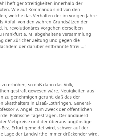
hl heftiger Streitigkeiten innerhalb der
boten. Wie auf Kommando sind von den
n, welche das Verhalten der im vorigen Jahre
ls Abfall von den wahren Grundsätzen der
d. h. revolutionäres Vorgehen derselben
 zu Frankfurt a. M. abgehaltene Versammlung
ng der Züricher Zeitung und gegen die
 Nachdem der darüber entbrannte Strei ..."
 zu erhöhen, so daß dann das Volk,
uthen gestraft gewesen wäre. Neuigkeiten aus
ben zu genehmigen geruht, daß das der
n Skatthalters in Elsaß-Lothringen, General-
rofessor v. Angeli zum Zweck der öffentlichen
erde. Politische Tagesfragen. Der andauerd
n der Viehpreise und der überaus ungünstige
-Bez. Erfurt gemeldet wird, schwer auf der
elle Lage der Landwirthe immer drückender wird.