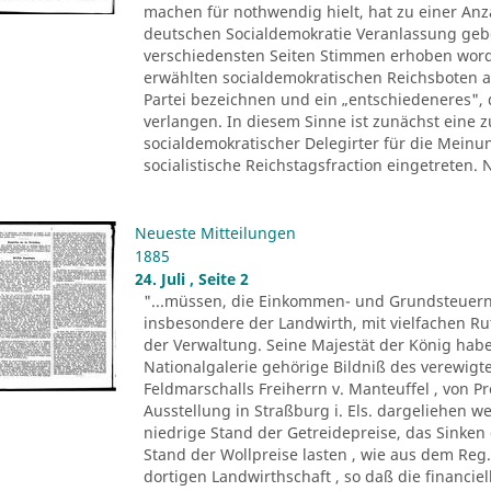
machen für nothwendig hielt, hat zu einer Anza
deutschen Socialdemokratie Veranlassung ge
verschiedensten Seiten Stimmen erhoben worde
erwählten socialdemokratischen Reichsboten a
Partei bezeichnen und ein „entschiedeneres", 
verlangen. In diesem Sinne ist zunächst eine
socialdemokratischer Delegirter für die Meinu
socialistische Reichstagsfraction eingetreten.
Neueste Mitteilungen
1885
24. Juli , Seite 2
"...müssen, die Einkommen- und Grundsteuern
insbesondere der Landwirth, mit vielfachen R
der Verwaltung. Seine Majestät der König ha
Nationalgalerie gehörige Bildniß des verewigte
Feldmarschalls Freiherrn v. Manteuffel , von P
Ausstellung in Straßburg i. Els. dargeliehen w
niedrige Stand der Getreidepreise, das Sinke
Stand der Wollpreise lasten , wie aus dem Reg.
dortigen Landwirthschaft , so daß die financi