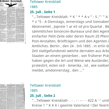
Teltower Kreisblatt
1885
25. Juli , Seite 1
"...Teltower Kreisblatt- * K ' * * A v " - S ,"' " 
* v "S - A Dienstags, onnerstags und Sonnabend
Abonnemet , Jopreie 1 ar e5 sd pro Quartal . Be
sämmtlichen binoncen-Bureaux und deii Agen
einfacher Petit-Zeile oder deren Raum 20 Pf
Post-Anstalten, Briefträgern und den Agenten
Amtliches. Berlin , den 24 . Inli 1885 . in erlin de
Zeit stattgefundeneii welche dernalen aus Ar
Staaten an einem gesterben . von früherer Prä
haben gegen die Art und Weise wie Ausländer, 
protestirt, esten ord - Amerika , ist , wie so
meldet, amdonnerstag , den ..."
Teltower Kreisblatt
1885
25. Juli , Seite 2
"...Teltower Kreisblatt- . - . - - -- - - 422 A ´ -' und
Kreise 1 " K K K i geeinte Vaterland ! Der feier