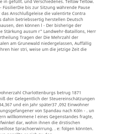
e in gefüllt. und Verschiedenes. Teltow Teltow.
 FüsilierDie bis zur Sitzung währende Pause
 das Anschlußgeleise die valentirte Contra
s dahin betriebssertig herstellen Deutsch
usen, den können l - Der bisherige der
 Stärkung ausum r" Landwehr-Bataillons, Herr
r Ertheilung Tragen der Die Mehrzahl der
kalen am Grunewald niedergelassen, Auffällig
hren hier stri, weise um die jetzige Zeit die
e Eduvohnerzahl Charlottenburgs betrug 1871
bniß der Gelegentlich der Steuereinschätzungen
434,367 und ein Jahr später37 ,092 Einwohner
estungsgefangener von Spandau nach Köln - . un
ern willkommene l eines Gegenstandes fragte,
lüpfwinkel dar, wohin ihnen die drstischen
heillose Sprachoerwirrung. . e: folgen könnten.