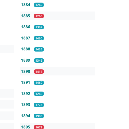
1884
1249
1885
1266
1886
1387
1887
1460
1888
1435
1889
1346
1890
1417
1891
1460
1892
1260
1893
1723
1894
1908
1895
1672