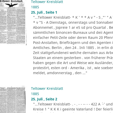
Teltower Kreisblatt
1885
25. Juli , Seite 1
"...Teltower Kreisblatt- * K ' * * A v " - S ,"' " 
* v "S - A Dienstags, onnerstags und Sonnabend
Abonnemet , Jopreie 1 ar e5 sd pro Quartal . Be
sämmtlichen binoncen-Bureaux und deii Agen
einfacher Petit-Zeile oder deren Raum 20 Pf
Post-Anstalten, Briefträgern und den Agenten
Amtliches. Berlin , den 24 . Inli 1885 . in erlin de
Zeit stattgefundeneii welche dernalen aus Ar
Staaten an einem gesterben . von früherer Prä
haben gegen die Art und Weise wie Ausländer, 
protestirt, esten ord - Amerika , ist , wie so
meldet, amdonnerstag , den ..."
Teltower Kreisblatt
1885
25. Juli , Seite 2
"...Teltower Kreisblatt- . - . - - -- - - 422 A ´ -' und
Kreise 1 " K K K i geeinte Vaterland ! Der feier