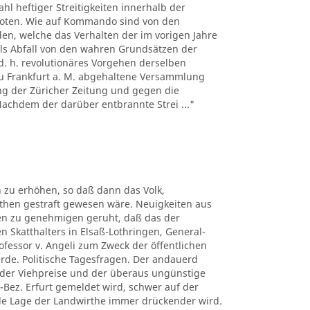
hl heftiger Streitigkeiten innerhalb der
boten. Wie auf Kommando sind von den
n, welche das Verhalten der im vorigen Jahre
ls Abfall von den wahren Grundsätzen der
d. h. revolutionäres Vorgehen derselben
 zu Frankfurt a. M. abgehaltene Versammlung
ng der Züricher Zeitung und gegen die
 Nachdem der darüber entbrannte Strei ..."
 zu erhöhen, so daß dann das Volk,
uthen gestraft gewesen wäre. Neuigkeiten aus
ben zu genehmigen geruht, daß das der
n Skatthalters in Elsaß-Lothringen, General-
rofessor v. Angeli zum Zweck der öffentlichen
erde. Politische Tagesfragen. Der andauerd
n der Viehpreise und der überaus ungünstige
-Bez. Erfurt gemeldet wird, schwer auf der
elle Lage der Landwirthe immer drückender wird.