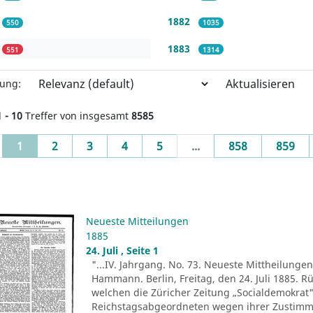
1882
550
1035
1883
551
1314
Aktualisieren
rung:
1 - 10
Treffer von insgesamt
8585
(current)
1
2
3
4
5
...
858
859
Neueste Mitteilungen
1885
24. Juli , Seite 1
"...IV. Jahrgang. No. 73. Neueste Mittheilungen.
Hammann. Berlin, Freitag, den 24. Juli 1885. R
welchen die Züricher Zeitung „Socialdemokrat" 
Reichstagsabgeordneten wegen ihrer Zustim