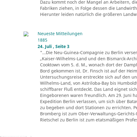
Dazu kommt noch der Mangel an Arbeitern, di
Fabriken ziehen, in Folge dessen die Landwir
Hierunter leiden natürlich die größeren Landwir
Neueste Mitteilungen
1885
24. Juli , Seite 3
"...Die Neu-Guinea-Compagnie zu Berlin versen
„Kaiser-Wilhelms-Land und den Bismarck-Archi
Cooktown vom 5. d. M., wonach dort der Dampfe
Bord gekommen ist. Dr. Finsch ist auf der Heim
Untersuchungsreise erstreckte sich auf den u
Wilhelms-Land, von Astriloba-Bay bis Humbold
schiffbarer Fluß entdeckt. Das Land eignet sich
Eingeborenen waren freundlich. Am 29. Juni ha
Expedition Berlin verlassen, um sich über Ba
zu begeben und dort Stationen zu errichten. 
Bromberg ist zum Ober-Verwaltungs-Gerichts-
Rietschel zu Berlin ist zum etatsmäßigen Profes