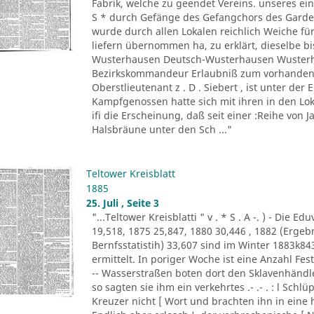
Fabrik, welche zu geendet Vereins. unseres ein
S * durch Gefänge des Gefangchors des Garde-
wurde durch allen Lokalen reichlich Weiche für
liefern übernommen ha, zu erklärt, dieselbe bi
Wusterhausen Deutsch-Wusterhausen Wusterha
Bezirkskommandeur Erlaubniß zum vorhandene
Oberstlieutenant z . D . Siebert , ist unter de
Kampfgenossen hatte sich mit ihren in den Lo
ifi die Erscheinung, daß seit einer :Reihe von Ja
Halsbräune unter den Sch ..."
Teltower Kreisblatt
1885
25. Juli , Seite 3
"...Teltower Kreisblatti " v . * S . A -. ) - Di
19,518, 1875 25,847, 1880 30,446 , 1882 (Erge
Bernfsstatistih) 33,607 sind im Winter 1883k8
ermittelt. In poriger Woche ist eine Anzahl F
-- Wasserstraßen boten dort den Sklavenhändl
so sagten sie ihm ein verkehrtes .- .- . : l Sch
Kreuzer nicht [ Wort und brachten ihn in eine 