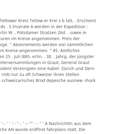
A Teltower Kreis Teltow er Krei s b latt. . Erscheint
s . S Inserate A werden in der Expedition :
rlin W. , Potsdamer Stratzen 26d. . sowie in
turen im Kreise angenommen. Preis der
ennige. " Abonnements werden von sämmtlichen
 im Kreise angenommen. " 85. Amtliches
n 25 . Juli l885. erlin. . 30. . Jahrg. der jüngster
beiterversammlungen in Graut, General Graut
sident Vereinigten eine Kabel- Zürich und Dern
rmb nur zu oft Schweizer ihren Stellen
eben schweizarisches Brod depesche ausnew -ihork
 '-. ' ' ´- - ' - ' -- "' - - ' ' A Nachrichttn aus dem
liche AN wurde eröffnet fahrplans statt. Die