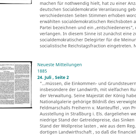
machen für nothwendig hielt, hat zu einer Anza
deutschen Socialdemokratie Veranlassung ge
verschiedensten Seiten Stimmen erhoben worde
erwählten socialdemokratischen Reichsboten a
Partei bezeichnen und ein „entschiedeneres", 
verlangen. In diesem Sinne ist zunächst eine
socialdemokratischer Delegirter für die Meinu
socialistische Reichstagsfraction eingetreten.
Neueste Mitteilungen
1885
24. Juli , Seite 2
"...müssen, die Einkommen- und Grundsteuern
insbesondere der Landwirth, mit vielfachen R
der Verwaltung. Seine Majestät der König ha
Nationalgalerie gehörige Bildniß des verewigte
Feldmarschalls Freiherrn v. Manteuffel , von P
Ausstellung in Straßburg i. Els. dargeliehen w
niedrige Stand der Getreidepreise, das Sinke
Stand der Wollpreise lasten , wie aus dem Reg.
dortigen Landwirthschaft , so daß die financi