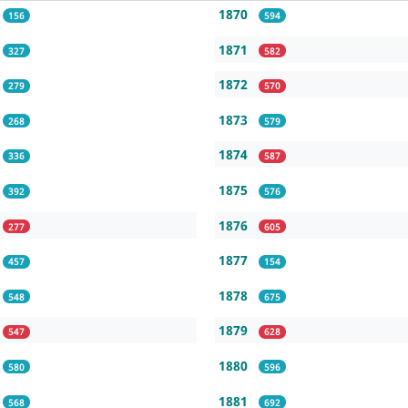
1870
156
594
1871
327
582
1872
279
570
1873
268
579
1874
336
587
1875
392
576
1876
277
605
1877
457
154
1878
548
675
1879
547
628
1880
580
596
1881
568
692