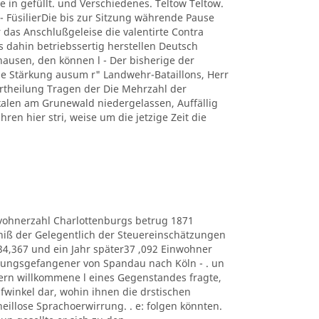
e in gefüllt. und Verschiedenes. Teltow Teltow.
 FüsilierDie bis zur Sitzung währende Pause
 das Anschlußgeleise die valentirte Contra
s dahin betriebssertig herstellen Deutsch
usen, den können l - Der bisherige der
 Stärkung ausum r" Landwehr-Bataillons, Herr
r Ertheilung Tragen der Die Mehrzahl der
kalen am Grunewald niedergelassen, Auffällig
hren hier stri, weise um die jetzige Zeit die
e Eduvohnerzahl Charlottenburgs betrug 1871
bniß der Gelegentlich der Steuereinschätzungen
434,367 und ein Jahr später37 ,092 Einwohner
estungsgefangener von Spandau nach Köln - . un
ern willkommene l eines Gegenstandes fragte,
lüpfwinkel dar, wohin ihnen die drstischen
heillose Sprachoerwirrung. . e: folgen könnten.