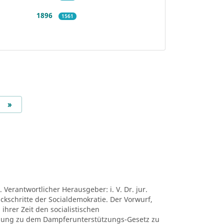
1896
1561
Next
»
 Verantwortlicher Herausgeber: i. V. Dr. jur.
ückschritte der Socialdemokratie. Der Vorwurf,
ihrer Zeit den socialistischen
mung zu dem Dampferunterstützungs-Gesetz zu