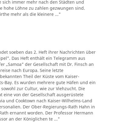
e sich immer mehr nach den Städten und
the hohe Löhne zu zahlen gezwungen sind.
the mehr als die kleinere ..."
det soeben das 2. Heft ihrer Nachrichten über
pel". Das Heft enthält ein Telegramm aus
r „Samoa" der Gesellschaft mit Dr. Finsch an
reise nach Europa. Seine letzte
nbekannten Theil der Küste vom Kaiser-
ts-Bay. Es wurden mehrere gute Häfen und ein
 sowohl zur Cultur, wie zur Viehzucht. Die
t eine von der Gesellschaft ausgerüstete
tavia und Cooktown nach Kaiser-Wilhelms-Land
Personalien. Der Ober-Regierungs-Rath Hahn in
Rath ernannt worden. Der Professor Hermann
sor an der Königlichen te ..."