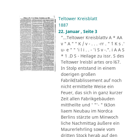
Teltower Kreisblatt
1887
22. Januar , Seite 3
"...Teltower Kreisblattv A * AA
v " A " " K / v - . . . -rr . " ´1 K s .'
u- e " " 'i l i . . - 'i S v -.". i A A S
* 1 .D S - Heilage zu issr. S des
Teltower lreisbl artes oro l67.
In Stolp entstand in einem
doerigen großen
FabrikEtablissement auf noch
nicht ermittelte Weise ein
Feuer, das sich in ganz kurzer
Zeit allen Fabrikgebäuden
mittheilte und ' "'- " tk3on
liaem Neubau im Nordca
Berlins stärzte um Minwoch
liche Nachmittag äußere ein
Maurerlehrling sowie vom
dritten Stock herab auf den