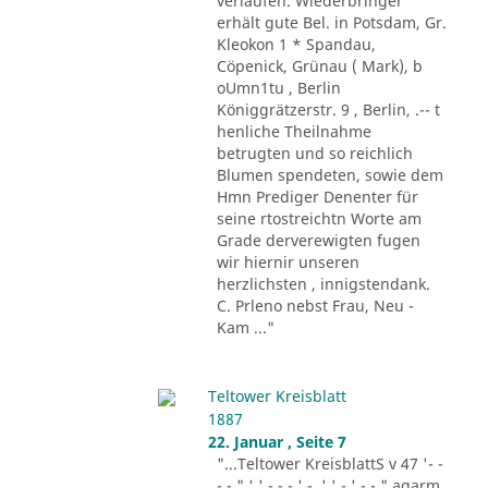
verlaufen. Wiederbringer
erhält gute Bel. in Potsdam, Gr.
Kleokon 1 * Spandau,
Cöpenick, Grünau ( Mark), b
oUmn1tu , Berlin
Königgrätzerstr. 9 , Berlin, .-- t
henliche Theilnahme
betrugten und so reichlich
Blumen spendeten, sowie dem
Hmn Prediger Denenter für
seine rtostreichtn Worte am
Grade derverewigten fugen
wir hiernir unseren
herzlichsten , innigstendank.
C. Prleno nebst Frau, Neu -
Kam ..."
Teltower Kreisblatt
1887
22. Januar , Seite 7
"...Teltower KreisblattS v 47 '- -
- - " ' ' - - - ' -. ' ' - ' -.-." agarm