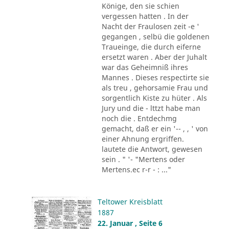
Könige, den sie schien
vergessen hatten . In der
Nacht der Fraulosen zeit -e '
gegangen , selbü die goldenen
Traueinge, die durch eiferne
ersetzt waren . Aber der Juhalt
war das Geheimniß ihres
Mannes . Dieses respectirte sie
als treu , gehorsamie Frau und
sorgentlich Kiste zu hüter . Als
Jury und die - lttzt habe man
noch die . Entdechmg
gemacht, daß er ein '-- , , ' von
einer Ahnung ergriffen.
lautete die Antwort, gewesen
sein . " '- "Mertens oder
Mertens.ec r-r - : ..."
Teltower Kreisblatt
1887
22. Januar , Seite 6