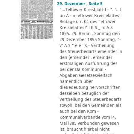
29. Dezember , Seite 5
"...Teltower Kreisblatt-I - ". '.. t
un A - m ettower Kreislelattes!
Beitage u r. 04 des "ettower
Kreislelattes!' l K S _ m A S
1895. 29. Berlin , Sonntag den
29 Dezember 1895 Sonntag, "-
v' A S " e e ' s - Vertheilung
des Steuerbedarfs emeinder in
den (emeinder . emeinder.
erstmaligen Ausführung des
bei der Da Kommunal -
Abgaben Gesetzesvielfach
namentlich über
dieBedeutung hervorschriften
desselben bezuglich der
Vertheilung des Steuerbedarfs
sowohl bei den Gemeinden als
auch bei den Kom -
Kommunalverbände vom l4.
Mai l885 verbunden gewesen
ist, braucht hierbei nicht