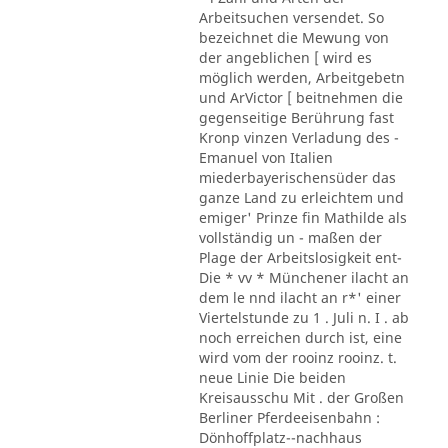
Arbeitsuchen versendet. So
bezeichnet die Mewung von
der angeblichen [ wird es
möglich werden, Arbeitgebetn
und ArVictor [ beitnehmen die
gegenseitige Berührung fast
Kronp vinzen Verladung des -
Emanuel von Italien
miederbayerischensüder das
ganze Land zu erleichtem und
emiger' Prinze fin Mathilde als
vollständig un - maßen der
Plage der Arbeitslosigkeit ent-
Die * vv * Münchener ilacht an
dem le nnd ilacht an r*' einer
Viertelstunde zu 1 . Juli n. I . ab
noch erreichen durch ist, eine
wird vom der rooinz rooinz. t.
neue Linie Die beiden
Kreisausschu Mit . der Großen
Berliner Pferdeeisenbahn :
Dönhoffplatz--nachhaus