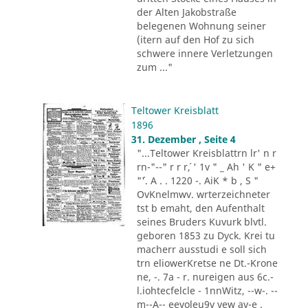
der Alten Jakobstraße
belegenen Wohnung seiner
(itern auf den Hof zu sich
schwere innere Verletzungen
zum ..."
Teltower Kreisblatt
1896
31. Dezember , Seite 4
"...Teltower Kreisblattrn lr' n r
rn-"--" r r r´, ' 1v " _ Ah ' K " e+
"´'. A . . 1220 -. AiK * b , S "
OvKnelmwv. wrterzeichneter
tst b emaht, den Aufenthalt
seines Bruders Kuvurk blvtl.
geboren 1853 zu Dyck. Krei tu
macherr ausstudi e soll sich
trn eliowerKretse ne Dt.-Krone
ne, -. 7a - r. nureigen aus 6c.-
l.iohtecfelcle - 1nnWitz, --w-. --
m--A-- eevoleu9v vew av-e .