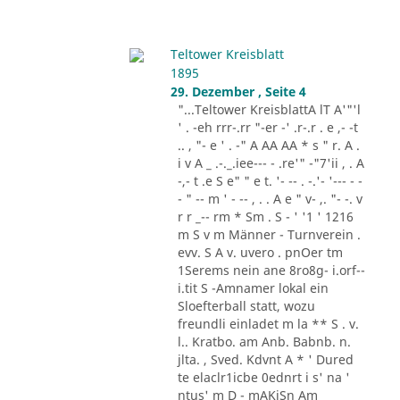
Teltower Kreisblatt
1895
29. Dezember , Seite 4
"...Teltower KreisblattA lT A'"'l
' . -eh rrr-.rr "-er -' .r-.r . e ,- -t
.. , "- e ' . -" A AA AA * s " r. A .
i v A _ .-._.iee--- - .re'" -"7'ii , . A
-,- t .e S e" " e t. '- -- . -.'- '--- - -
- " -- m ' - -- , . . A e " v- ,. "- -. v
r r _-- rm * Sm . S - ' '1 ' 1216
m S v m Männer - Turnverein .
evv. S A v. uvero . pnOer tm
1Serems nein ane 8ro8g- i.orf--
i.tit S -Amnamer lokal ein
Sloefterball statt, wozu
freundli einladet m la ** S . v.
l.. Kratbo. am Anb. Babnb. n.
jlta. , Sved. Kdvnt A * ' Dured
te elaclr1icbe 0ednrt i s' na '
ntus' m D - mAKiSn Am