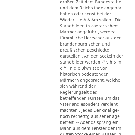
großen Zeit dem Bundesrathe
und dem Reichs tage angehört
haben oder sonst bei der
Wieder- - e A A Am sollen . Die
Standbilder, in caerarischem
Marmor angeführt, werdea
fümmlliche Herrscher aus der
brandenburgischen und
preußischen Beschiedte
darstellen . An den Sockeln der
Standbilder werden -" v h S m
e * : n die Biwnisse von
historiseh bedeutenden
Märmern angebracht, welche
sich während der
Regierungseit des
betreffenden Fürsten um das
Vaterland esonders verdient
machten . Jedes Denkmal ge-
noch rechetttg aus sener age
befreit. -- Abends sprang ein
Mann aus dem Fenster der im
dritten Stocke eines Hauses in