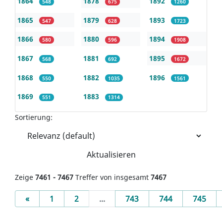
1864
1878
1892
548
675
1260
1865
1879
1893
547
628
1723
1866
1880
1894
580
596
1908
1867
1881
1895
568
692
1672
1868
1882
1896
550
1035
1561
1869
1883
551
1314
Sortierung:
Aktualisieren
Zeige
7461 - 7467
Treffer von insgesamt
7467
Previous
«
1
2
...
743
744
745