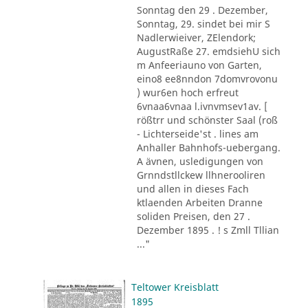
Sonntag den 29 . Dezember,
Sonntag, 29. sindet bei mir S
Nadlerwieiver, ZElendork;
AugustRaße 27. emdsiehU sich
m Anfeeriauno von Garten,
eino8 ee8nndon 7domvrovonu
) wur6en hoch erfreut
6vnaa6vnaa l.ivnvmsev1av. [
rößtrr und schönster Saal (roß
- Lichterseide'st . lines am
Anhaller Bahnhofs-uebergang.
A ävnen, usledigungen von
Grnndstllckew llhnerooliren
und allen in dieses Fach
ktlaenden Arbeiten Dranne
soliden Preisen, den 27 .
Dezember 1895 . ! s Zmll Tllian
..."
Teltower Kreisblatt
1895