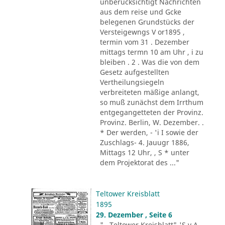
unberücksichtigt Nachrichten
aus dem reise und Gcke
belegenen Grundstücks der
Versteigewngs V or1895 ,
termin vom 31 . Dezember
mittags termn 10 am Uhr , i zu
bleiben . 2 . Was die von dem
Gesetz aufgestellten
Vertheilungsiegeln
verbreiteten mäßige anlangt,
so muß zunächst dem Irrthum
entgegangetteten der Provinz.
Provinz. Berlin, W. Dezember. .
* Der werden, - 'i I sowie der
Zuschlags- 4. Jauugr 1886,
Mittags 12 Uhr, , S * unter
dem Projektorat des ..."
Teltower Kreisblatt
1895
29. Dezember , Seite 6
"...Teltower Kreisblatt"-'S v A