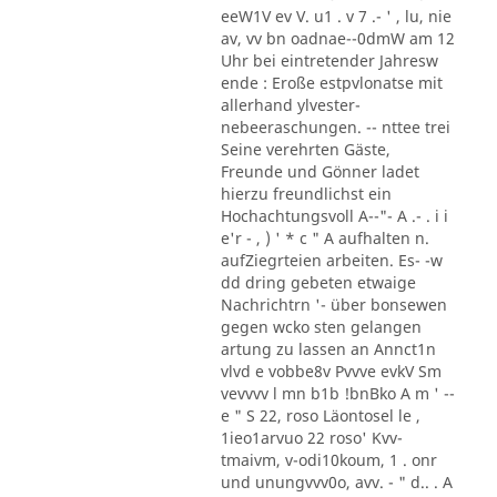
eeW1V ev V. u1 . v 7 .- ' , lu, nie
av, vv bn oadnae--0dmW am 12
Uhr bei eintretender Jahresw
ende : Eroße estpvlonatse mit
allerhand ylvester-
nebeeraschungen. -- nttee trei
Seine verehrten Gäste,
Freunde und Gönner ladet
hierzu freundlichst ein
Hochachtungsvoll A--"- A .- . i i
e'r - , ) ' * c " A aufhalten n.
aufZiegrteien arbeiten. Es- -w
dd dring gebeten etwaige
Nachrichtrn '- über bonsewen
gegen wcko sten gelangen
artung zu lassen an Annct1n
vlvd e vobbe8v Pvvve evkV Sm
vevvvv l mn b1b !bnBko A m ' --
e " S 22, roso Läontosel le ,
1ieo1arvuo 22 roso' Kvv-
tmaivm, v-odi10koum, 1 . onr
und unungvvv0o, avv. - " d.. . A