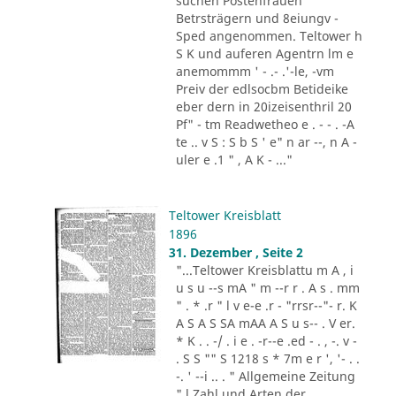
suchen Postenfrauen
Betrsträgern und 8eiungv -
Sped angenommen. Teltower h
S K und auferen Agentrn lm e
anemommm ' - .- .'-le, -vm
Preiv der edlsocbm Betideike
eber dern in 20izeisenthril 20
Pf" - tm Readwetheo e . - - . -A
te .. v S : S b S ' e" n ar --, n A -
uler e .1 " , A K - ..."
Teltower Kreisblatt
1896
31. Dezember , Seite 2
"...Teltower Kreisblattu m A , i
u s u --s mA " m --r r . A s . mm
" . * .r " l v e-e .r - "rrsr--"- r. K
A S A S SA mAA A S u s-- . V er.
* K . . -/ . i e . -r--e .ed - . , -. v -
. S S "" S 1218 s * 7m e r ', '- . .
-. ' --i .. . " Allgemeine Zeitung
" l Zahl und Arten der