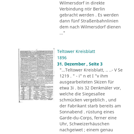
Wilmersdorf in direkte
Verbindung ntir Berlin
gebracht werden . Es werden
dann fünf Straßenbahnlinien
dem nach Wilmersdorf dienen
..."
Teltower Kreisblatt
1896
31. Dezember , Seite 3
"...Teltower Kreisblatt, .. ..- V Se
1219 . " - i" n et I "v ihm
ausgearbeiteten Skizen für
etwa 3i . bis 32 Denkmäler vor,
welche die Siegesallee
schmücken vergeblich , und
der Fabrikant starb bereits am
Sonnabend . rüstung eines
Garde-du-Corps, ferner eine
Uhr, Schweizerhäuschen
nachgeiwet ; einem genau