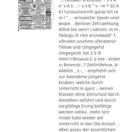
e' v A S . .-' s v b " v - m * SS A
b11urouunvvcmh garav tirt re
in l " . - ornoaertor 5peon unet
wvaor. . Berliner Zeh1aehtung
dilliot bei oerv1 l.iobnim, m m -
Pädugu lll rAm erunewald" f,
uferaten unahme uferatenür
Teltow und Umgegend
Umgegend. bei S S ifi
mmn1r8traauo 2. e eve - endor
sr Bnrenstr. 7 Zehlirt9ehue, A-
AAKKm _ s -_ - empfiehlt sich
zur Aasnabme jüngerer
Knaben, welche durch
Unterricht in ganz .. Aeinen
Klassen ohne Zeinurlust darch
dieselben oeführt und durch
sorgfältige Erung befähigc
werden sollea , mehr oinr
rinder bald wieder am
Unterricht m den Die Anstall . .
oßen asseu der essentlichen