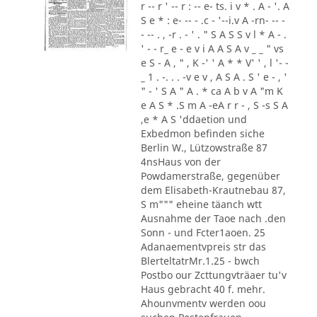
r -- r ' -- r : -- e- ts. i v * . A - '. A
S e * : e- -- - .c - '--i.v A -rn- -- -
- -- . , -r . - ' . " S A S S v l * A - .
' - - r_ e - e v i A A S A v _ _ " vs
e S - A , " , K -' ' A * * V' ' , l '- -
_ 1 . -. . . -v e v , A S A . S ' e - , '
" - ' S A " A . * ca A b v A "m K
e A S * .S m A -eA r r - , S -s S A
,e * A S 'ddaetion und
Exbedmon befinden siche
Berlin W., Lützowstraße 87
4nsHaus von der
Powdamerstraße, gegenüber
dem Elisabeth-Krautnebau 87,
S m""" eheine täanch wtt
Ausnahme der Taoe nach .den
Sonn - und Fcter1aoen. 25
Adanaementvpreis str das
BlerteltatrMr.1.25 - bwch
Postbo our Zcttungvträaer tu'v
Haus gebracht 40 f. mehr.
Ahounvmentv werden oou