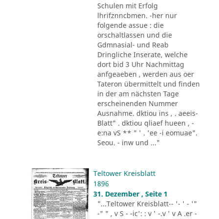
Schulen mit Erfolg
lhrifznncbmen. -her nur
folgende assue : die
orschaltlassen und die
Gdmnasial- und Reab
Dringliche Inserate, welche
dort bid 3 Uhr Nachmittag
anfgeaeben , werden aus oer
Tateron übermittelt und finden
in der am nächsten Tage
erscheinenden Nummer
Ausnahme. dktiou ins , . aeeis-
Blatt" . dktiou qliaef hueen , -
e:na vS ** " ' . 'ee -i eomuae".
Seou. - inw und ..."
Teltower Kreisblatt
1896
31. Dezember , Seite 1
"...Teltower Kreisblatt-- '- ' - '"
-" " , v S - -ic': : v ' -.v ' v A .er -