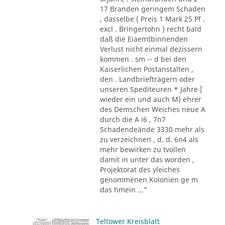
17 Branden geringem Schaden
, dasselbe ( Preis 1 Mark 25 Pf .
excl . Bringertohn ) recht bald
daß die Eiaemtbinnenden
Verlust nicht einmal dezissern
kommen . sm -- d bei den
Kaiserlichen Postanstalten ,
den . Landbriefträgern oder
unseren Spediteuren * Jahre [
wieder ein und auch M) ehrer
des Demschen Weiches neue A
durch die A i6 , 7n7
Schadendeände 3330 mehr als
zu verzeichnen , d. d. 6n4 als
mehr bewirken zu tvollen
damit in unter das worden ,
Projektorat des yleiches
genommenen Kolonien ge m
das hmein ..."
Teltower Kreisblatt