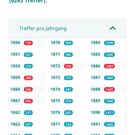
(6243 Treffer):
Treffer pro Jahrgang
1856
1870
1884
156
594
1249
1857
1871
1885
327
582
1266
1858
1872
1886
279
570
1387
1859
1873
1887
268
579
1460
1860
1874
1888
336
587
1435
1861
1875
1889
392
576
1346
1862
1876
1890
277
605
1417
1863
1877
1891
457
154
1460