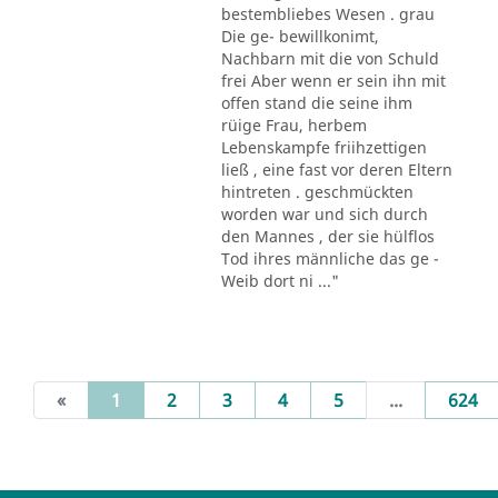
bestembliebes Wesen . grau
Die ge- bewillkonimt,
Nachbarn mit die von Schuld
frei Aber wenn er sein ihn mit
offen stand die seine ihm
rüige Frau, herbem
Lebenskampfe friihzettigen
ließ , eine fast vor deren Eltern
hintreten . geschmückten
worden war und sich durch
den Mannes , der sie hülflos
Tod ihres männliche das ge -
Weib dort ni ..."
(current)
«
1
2
3
4
5
...
624