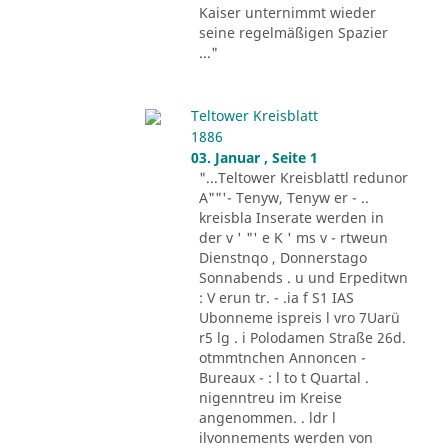
Kaiser unternimmt wieder
seine regelmäßigen Spazier
..."
Teltower Kreisblatt
1886
03. Januar , Seite 1
"...Teltower Kreisblattl redunor
A""'- Tenyw, Tenyw er - ..
kreisbla Inserate werden in
der v ' "' e K ' ms v - rtweun
Dienstnqo , Donnerstago
Sonnabends . u und Erpeditwn
: V erun tr. - .ia f S1 IAS
Ubonneme ispreis l vro 7Uarü
r5 lg . i Polodamen Straße 26d.
otmmtnchen Annoncen -
Bureaux - : l to t Quartal .
nigenntreu im Kreise
angenommen. . ldr l
ilvonnements werden von