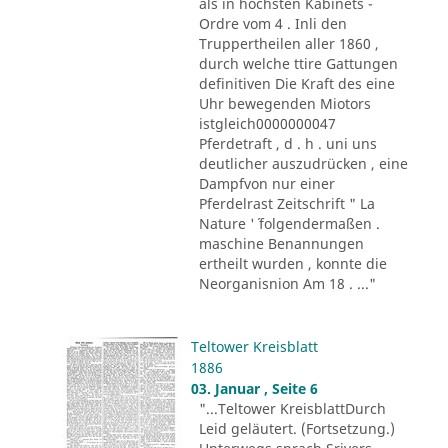
als in höchsten Kabinets -
Ordre vom 4 . Inli den
Truppertheilen aller 1860 ,
durch welche ttire Gattungen
definitiven Die Kraft des eine
Uhr bewegenden Miotors
istgleich0000000047
Pferdetraft , d . h . uni uns
deutlicher auszudrücken , eine
Dampfvon nur einer
Pferdelrast Zeitschrift " La
Nature '´ folgendermaßen .
maschine Benannungen
ertheilt wurden , konnte die
Neorganisnion Am 18 . ..."
Teltower Kreisblatt
1886
03. Januar , Seite 6
"...Teltower KreisblattDurch
Leid geläutert. (Fortsetzung.)