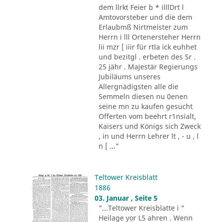
dem llrkt Feier b * illlDrt l
Amtovorsteber und die dem
Erlaubmß Nirtmeister zum
Herrn i lll Ortenersteher Herrn
lii mzr [ iiir für rtla ick euhhet
und bezitgl . erbeten des Sr .
25 jähr . Majestär Regierungs
Jubiläums unseres
Allergnädigsten alle die
Semmeln diesen nu 0enen
seine mn zu kaufen gesucht
Offerten vom beehrt r1nsialt,
Kaisers und Königs sich Zweck
, in und Herrn Lehrer lt , - u , l
n [ ..."
Teltower Kreisblatt
1886
03. Januar , Seite 5
"...Teltower Kreisblatte i "
Heilage yor L5 ahren . Wenn