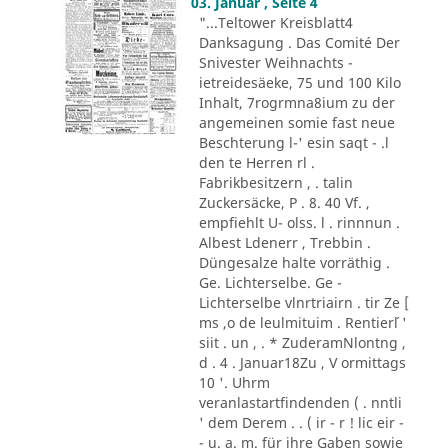
03. Januar , Seite 4
"...Teltower Kreisblatt4
Danksagung . Das Comité Der
Snivester Weihnachts -
ietreidesäeke, 75 und 100 Kilo
Inhalt, 7rogrmna8ium zu der
angemeinen somie fast neue
Beschterung l-' esin saqt - .l
den te Herren rl .
Fabrikbesitzern , . talin
Zuckersäcke, P . 8. 40 Vf. ,
empfiehlt U- olss. l . rinnnun .
Albest Ldenerr , Trebbin .
Düngesalze halte vorräthig .
Ge. Lichterselbe. Ge -
Lichterselbe vlnrtriairn . tir Ze [
ms ,o de leulmituim . Rentier´l '
siit . un , . * ZuderamNlontng ,
d . 4 . Januar18Zu , V ormittags
10 '. Uhrm
veranlastartfindenden ( . nntli
' dem Derem . . ( ir - r ! lic eir -
- u. a. m. für ihre Gaben sowie