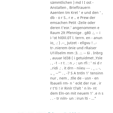
sämmtlichen ) md l I ost -
Anstalten , Brieftrauern
Aaenten tm Kret ' e und den ' ,
db - o r S.. r e .. e Prew der
emsachen Petit -Zeile oder
deren t'eor.' angenommen e
Raum 2lt Pfennige . g80 .:, -- i
i-'ot hl0lil.0T l. terrn. en - anun
io_ .: ) .--_ Jutzet - ellgvu ! ..-
tr-.nierem önie und rRaiser
U1illselm mm :3. .:. -- 6i . Inbrg
, auuar ld38 ( i getuidmet ,Ysle
. , -1 - r t . : n ,- : un rfi : ' ni d r
..ridi .: . it drn - niieu --- . _ .. -,
., _ --"' . , -7 S A tntln 1' tensinn
nur , nem , .tlle de - usn - en
lbaueli rm- n ' eckt der rue . ir
r t'ti ! ir Rinlr t7alt ' n ln- nt
dem Eln-on mit neuem 1' .e n s
. . - tr niln- un : irun lti - ..."