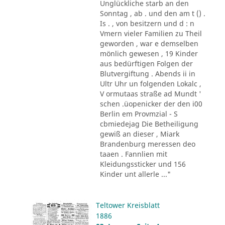
Unglückliche starb an den
Sonntag , ab . und den am t () .
Is . , von besitzern und d : n
Vmern vieler Familien zu Theil
geworden , war e demselben
mönlich gewesen , 19 Kinder
aus bedürftigen Folgen der
Blutvergiftung . Abends ii in
Ultr Uhr un folgenden Lokalc ,
V ormutaas straße ad Mundt '
schen .üopenicker der den i00
Berlin em Provmzial - S
cbmiedejag Die Betheiligung
gewiß an dieser , Miark
Brandenburg meressen deo
taaen . Fannlien mit
Kleidungssticker und 156
Kinder unt allerle ..."
Teltower Kreisblatt
1886