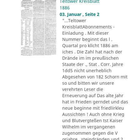
Teltower Kreisblatt
1886
03. Januar , Seite 2
"...Teltower
KreisblattAbonnements -
Einladung . Mit dieser
Nummer beginnt das l .
Quartal pro kllcht 1886 am
iches . Die Zahl hat nach der
Drände im im preußischen
Staate der ., Stat . Corr. Jahre
1dd5 nicht unerheblich
Abgesehen von 182 Schorn mit
so und bitten wir unsere
verehrten Leser die
Erneuerung auf Das alte Jahr
hat in Frieden gerndet und das
neue beginne mit friedlirkleu
Aussichten ! Auch ohne Krieg
und Blutvergteßen tst Kaiser
Wilhelm im vergangenen
zugenommen gegen die V
orjahre . steindränden und 2