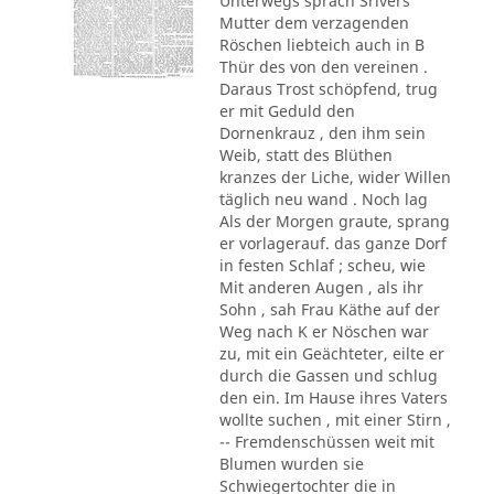
Unterwegs sprach Srivers
Mutter dem verzagenden
Röschen liebteich auch in B
Thür des von den vereinen .
Daraus Trost schöpfend, trug
er mit Geduld den
Dornenkrauz , den ihm sein
Weib, statt des Blüthen
kranzes der Liche, wider Willen
täglich neu wand . Noch lag
Als der Morgen graute, sprang
er vorlagerauf. das ganze Dorf
in festen Schlaf ; scheu, wie
Mit anderen Augen , als ihr
Sohn , sah Frau Käthe auf der
Weg nach K er Nöschen war
zu, mit ein Geächteter, eilte er
durch die Gassen und schlug
den ein. Im Hause ihres Vaters
wollte suchen , mit einer Stirn ,
-- Fremdenschüssen weit mit
Blumen wurden sie
Schwiegertochter die in