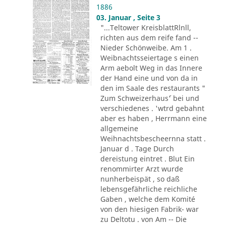
1886
03. Januar , Seite 3
"...Teltower KreisblattRlnll,
richten aus dem reife fand --
Nieder Schönweibe. Am 1 .
Weibnachtsseiertage s einen
Arm aebolt Weg in das Innere
der Hand eine und von da in
den im Saale des restaurants "
Zum Schweizerhaus´' bei und
verschiedenes . 'wtrd gebahnt
aber es haben , Herrmann eine
allgemeine
Weihnachtsbescheernna statt .
Januar d . Tage Durch
dereistung eintret . Blut Ein
renommirter Arzt wurde
nunherbeispät , so daß
lebensgefährliche reichliche
Gaben , welche dem Komité
von den hiesigen Fabrik- war
zu Deltotu . von Am -- Die