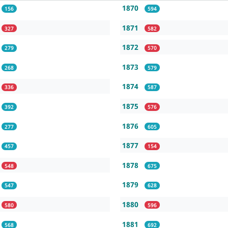
1870
156
594
1871
327
582
1872
279
570
1873
268
579
1874
336
587
1875
392
576
1876
277
605
1877
457
154
1878
548
675
1879
547
628
1880
580
596
1881
568
692