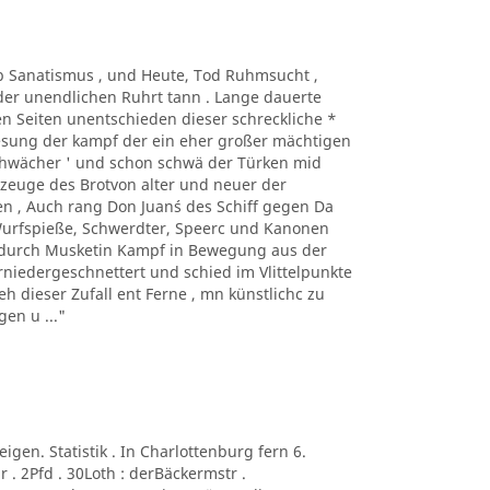
Taub Sanatismus , und Heute, Tod Ruhmsucht ,
der unendlichen Ruhrt tann . Lange dauerte
n Seiten unentschieden dieser schreckliche *
Lesung der kampf der ein eher großer mächtigen
sehwächer ' und schon schwä der Türken mid
kzeuge des Brotvon alter und neuer der
n , Auch rang Don Juan´s des Schiff gegen Da
 Wurfspieße, Schwerdter, Speerc und Kanonen
e durch Musketin Kampf in Bewegung aus der
niedergeschnettert und schied im Vlittelpunkte
eh dieser Zufall ent Ferne , mn künstlichc zu
en u ..."
neigen. Statistik . In Charlottenburg fern 6.
 . 2Pfd . 30Loth : derBäckermstr .