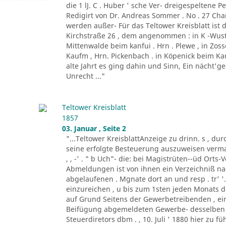
die 1 lJ. C . Huber ' sche Ver- dreigespeltene Pe
Redigirt von Dr. Andreas Sommer . No . 27 Charl
werden außer- Für das Teltower Kreisblatt ist 
Kirchstraße 26 , dem angenommen : in K -Wust
Mittenwalde beim kanfui . Hrn . Plewe , in Zos
Kaufm , Hrn. Pickenbach . in Köpenick beim Kauf
alte Jahrt es ging dahin und Sinn, Ein nächt'g
Unrecht ..."
Teltower Kreisblatt
1857
03. Januar , Seite 2
"...Teltower KreisblattAnzeige zu drinn. s , dur
seine erfolgte Besteuerung auszuweisen vermag
, , -' . " b Uch"- die: bei Magistrüten--üd Ort
Abmeldungen ist von ihnen ein Verzeichniß 
abgelaufenen . Mgnate dort an und resp . tr' '
einzureichen , u bis zum 1sten jeden Monats
auf Grund Seitens der Gewerbetreibenden , ein
Beifügung abgemeldeten Gewerbe- desselben 
Steuerdiretors dbm . , 10. Juli ' 1880 hier zu f