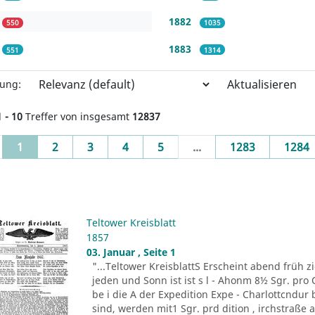
1882
550
1035
1883
551
1314
Aktualisieren
rung:
1 - 10
Treffer von insgesamt
12837
(current)
1
2
3
4
5
...
1283
1284
Teltower Kreisblatt
1857
03. Januar , Seite 1
"...Teltower KreisblattS Erscheint abend früh zie
jeden und Sonn ist ist s l - Ahonm 8½ Sgr. pro Q
be i die A der Expedition Expe - Charlottcndu
sind, werden mit1 Sgr. prd dition , irchstraße a