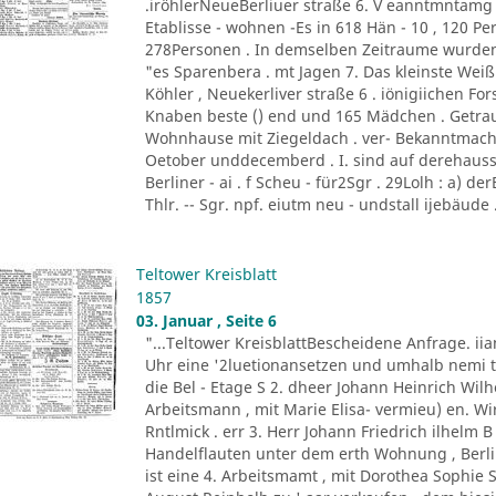
.iröhlerNeueBerliuer straße 6. V eanntmntamg
Etablisse - wohnen -Es in 618 Hän - 10 , 120 Per
278Personen . In demselben Zeitraume wurden c
"es Sparenbera . mt Jagen 7. Das kleinste Weißb
Köhler , Neuekerliver straße 6 . iönigiichen F
Knaben beste () end und 165 Mädchen . Getra
Wohnhause mit Ziegeldach . ver- Bekanntmach
Oetober unddecemberd . I. sind auf derehauss
Berliner - ai . f Scheu - für2Sgr . 29Lolh : a) der
Thlr. -- Sgr. npf. eiutm neu - undstall ijebäude .
Teltower Kreisblatt
1857
03. Januar , Seite 6
"...Teltower KreisblattBescheidene Anfrage. 
Uhr eine '2luetionansetzen und umhalb nemi t
die Bel - Etage S 2. dheer Johann Heinrich Wilh
Arbeitsmann , mit Marie Elisa- vermieu) en. Wi
Rntlmick . err 3. Herr Johann Friedrich ilhelm 
Handelflauten unter dem erth Wohnung , Berli
ist eine 4. Arbeitsmamt , mit Dorothea Sophie