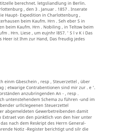
titzelle berechnet. letgsliandlung in Berlin.
ottenburg , den 3 . Januar . 1857 . Inserate
die Haupt- Expedition in Charlottenburg ,
erhausen beim Kaufm. Hrn . Seh eber S in
sen beim Kaufm. Hrn . Nobiling , in Teltow beim
m . Hrn. Liese , um eujnhr l857. ' S l v K i Das
es Heer ist Ihm zur Hand, Das freudig jedes
ch einm Gbeschein , resp , Steuerzettel , über
 ; etwarige Contrabentionen sind mir zur . e '.
s-Vorständen anzubringenden An - , resp .
nach untenstehendem Schema zu führen -und im
.bender urllclegeenen Steuerzettel
 der abgemeldeten Gewerbetreibenden damit
 Extraet von den pünktlich von den hier unter
das nach dem Reskript des Herrn General-
ührende Notiz -Register berichtigt und silr die