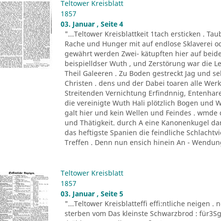
Teltower Kreisblatt
1857
03. Januar , Seite 4
"...Teltower Kreisblattkeit 1tach ersticken . 
Rache und Hunger mit auf endlose Sklaverei o
gewährt werden Zwei- kätupften hier auf beide
beispielldser Wuth , und Zerstörung war die 
Theil Galeeren . Zu Boden gestreckt Jag und 
Christen . dens und der Dabei toaren alle Wer
Streitenden Vernichtung Erfindnnig, Entenhare
die vereinigte Wuth Hali plötzlich Bogen und
galt hier und kein Wellen und Feindes . wmd
und Thätigkeit. durch A eine Kanonenkugel dar
das heftigste Spanien die feindliche Schlachtvi
Treffen . Denn nun ensich hinein An - Wendung
Teltower Kreisblatt
1857
03. Januar , Seite 5
"...Teltower Kreisblatteffi effi:ntliche neigen . 
sterben vom Das kleinste Schwarzbrod : für3Sgr