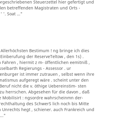
geschriebenen Steuerzettel hier gefertigt und
en betreffenden Magistraten und Orts -
 '. Soat ..."
r Allerhöchsten Bestimum ! ng bringe ich dies
Einberufung der ReserveTeltow , den 1s) .
hren , hiermit z m- öffentlichen eemitniß ,
esselbarth Regierungs - Assessor . ur
enburger ist immer zutrauen , selbst wenn ihre
anatismus aufgeregt wäre . scheint unter den
eruf nicht die v. öthige Uebereinstim- sten
zu herrschen. Abgesehen für die davon , daß
e Mobilisirt : ngsordre wahrscheinmn der-
rechthaltung des SchwerS lich noch bis Mitte
n Unrechts hegt , schiener. auch Frankreich und
.."