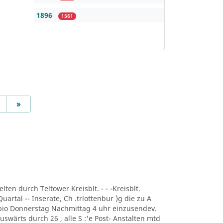
1896
1561
Next
»
lten durch Teltower Kreisblt. - - -Kreisblt.
uartal -- Inserate, Ch .trlottenbur )g die zu A
r bio Donnerstag Nachmittag 4 uhr einzusendev.
uswärts durch 26 , alle S :'e Post- Anstalten mtd