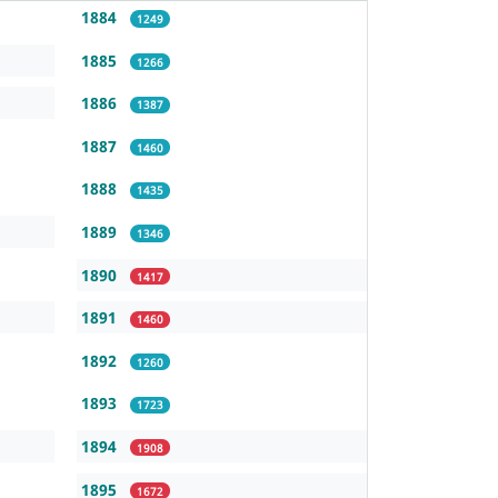
1884
1249
1885
1266
1886
1387
1887
1460
1888
1435
1889
1346
1890
1417
1891
1460
1892
1260
1893
1723
1894
1908
1895
1672