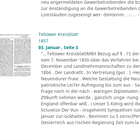
neu angermeldeten Gewerbetreibenden die bor
zur Anständigung an die Gewerbetreibenden d
Lzorstäuden zugesenigt wer- dmlönnm. . -. . . - '
Teltower Kreisblatt
1857
03. Januar , Seite 3
"...Teltower KreisblattMBit Bezug auf § . 15 de
vom 7. November 1850 über das Verfahren bei 
December und Landmehrmannschaften zu den Fa
18b6 . Der Landratlt . In Vertretung (gez . ) -H
Neuendurer Fraie . Welche Gestaltung die Neu
patriotische Lei7er Aufregung bis zum aus - S
Frage noch in der näch - wärtigen Diplomaten B
Zttkunft nehmen werde , gänzlich unge- nung 
England offenbar wtß . i Unser S König wird di
Scluveize Der Vun - insgeheimt Sympathien lui
Januar zur-ückhalten , Besinnen zu S zerisclPe
Oesierreich aus rischen Regierung Zeit zum la .