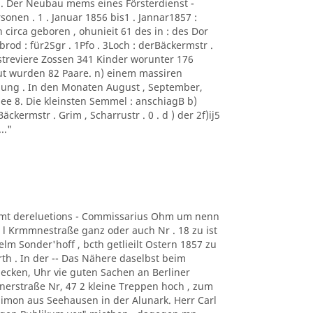
 . Der Neubau mems eines Försterdienst -
sonen . 1 . Januar 1856 bis1 . Jannar1857 :
irca geboren , ohunieit 61 des in : des Dor
rod : für2Sgr . 1Pfo . 3Loch : derBäckermstr .
orstreviere Zossen 341 Kinder worunter 176
ut wurden 82 Paare. n) einem massiren
ung . In den Monaten August , September,
ee 8. Die kleinsten Semmel : anschiagB b)
Bäckermstr . Grim , Scharrustr . 0 . d ) der 2f)ij5
.."
iiamt dereluetions - Commissarius Ohm um nenn
 l Krmmnestraße ganz oder auch Nr . 18 zu ist
elm Sonder'hoff , bcth getlieilt Ostern 1857 zu
rth . In der -- Das Nähere daselbst beim
B ecken, Uhr vie guten Sachen an Berliner
nerstraße Nr, 47 2 kleine Treppen hoch , zum
 Simon aus Seehausen in der Alunark. Herr Carl