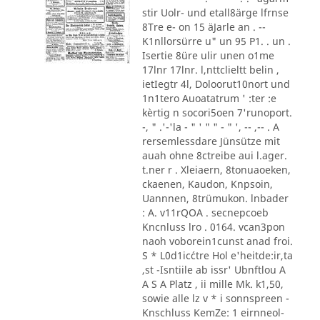
stir Uolr- und etall8ärge lfrnse
8Tre e- on 15 äJarle an . --
K1nllorsürre u" un 95 P1. . un .
Isertie 8üre ulir unen o1me
17lnr 17lnr. l,nttclieltt belin ,
ietIegtr 4l, Doloorut10nort und
1n1tero Auoatatrum ' :ter :e
kèrtig n socori5oen 7'runoport.
-, " .'-'la - " ' " " - " ', -- ,-- . A
rersemlessdare Jünsütze mit
auah ohne 8ctreibe aui l.ager.
t.ner r . Xleiaern, 8tonuaoeken,
ckaenen, Kaudon, Knpsoin,
Uannnen, 8trümukon. lnbader
: A. v11rQOA . secnepcoeb
Kncnluss lro . 0164. vcan3pon
naoh voborein1cunst anad froi.
S * L0d1ic´ctre Hol e'heitde:ir,ta
,st -Isntiile ab issr' Ubnftlou A
A S A Platz , ii mille Mk. k1,50,
sowie alle lz v * i sonnspreen -
Knschluss KemZe: 1 eirnneol-