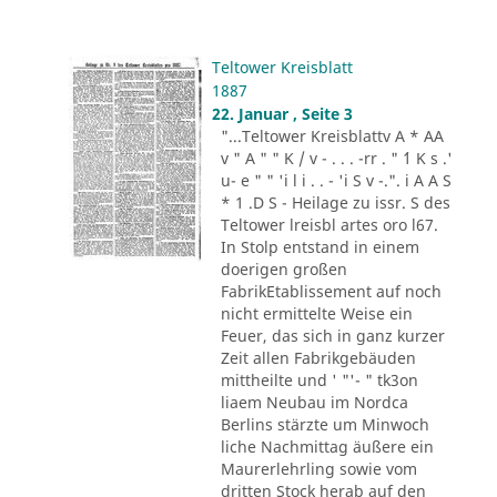
Teltower Kreisblatt
1887
22. Januar , Seite 3
"...Teltower Kreisblattv A * AA
v " A " " K / v - . . . -rr . " ´1 K s .'
u- e " " 'i l i . . - 'i S v -.". i A A S
* 1 .D S - Heilage zu issr. S des
Teltower lreisbl artes oro l67.
In Stolp entstand in einem
doerigen großen
FabrikEtablissement auf noch
nicht ermittelte Weise ein
Feuer, das sich in ganz kurzer
Zeit allen Fabrikgebäuden
mittheilte und ' "'- " tk3on
liaem Neubau im Nordca
Berlins stärzte um Minwoch
liche Nachmittag äußere ein
Maurerlehrling sowie vom
dritten Stock herab auf den