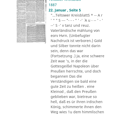
1887
22. Januar , Seite 5
"...Teltower KreisblattS * -- A r
' " " S --- "- - - " ' -' ´ A u - -- ' - '
--' S -' v tanz und reuz.
Vaterländische mählung von
eorv Hvrn. (Unbefugter
Nachdruck ist verboren.) Gold
und Silber tonnte nicht darin
sein, denn das war
(Fortsetzung .) Ja, eine schwere
Zeit wae 's, in der die
Gottesgeißel Napoleon über
Preußen herrschte, und doch
begannen Das die
Verständigen sie bald eine
gute Zeit zu heißen . eine
Kleinod , daß den Preußen
geblieben war, bietreue so
hell, daß es ür ihren irdischen
König, schimmerte ihnen den
Weg wies 1u dem himmlischen