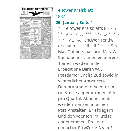
Teltower Kreisblatt
1887
25. Januar , Seite 1
"...Teltower Kreisblattk k k - '/ '
) ' , v '- ' -' . ., '"" ' ' "- '..- ' i '. -
? .* . v .. ,-A Tendwer Tendw
erschein - - - ´- ll ll ll S * . * S b
Mas Dotmerstaas und Mas, A
Sonnabends . unemen :epreio
1 ar e5 i waden in der
Erpeditione Berlin W. ,
Potsdamer Snaße 26d sowie in
sämmtlicher Annoncen-
Burenur und den Aeenturen
un Kreise augennrmnen. A A
pro Quartal. Abonnerneuts
werden von sämmuichen
Post'Anstalten, Briefträgern
und den vgenten im Kreise
angenommen. Prei der
einfacher PrtwZekle A v m S