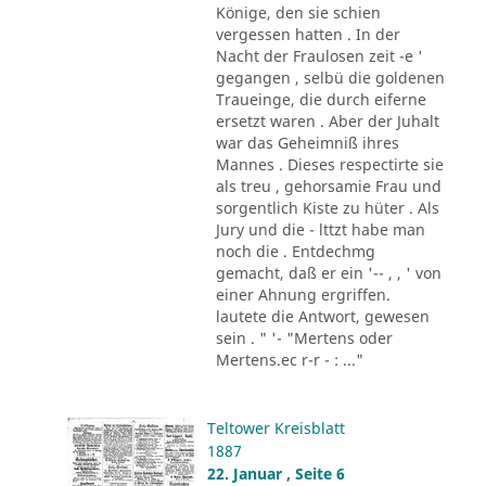
Könige, den sie schien
vergessen hatten . In der
Nacht der Fraulosen zeit -e '
gegangen , selbü die goldenen
Traueinge, die durch eiferne
ersetzt waren . Aber der Juhalt
war das Geheimniß ihres
Mannes . Dieses respectirte sie
als treu , gehorsamie Frau und
sorgentlich Kiste zu hüter . Als
Jury und die - lttzt habe man
noch die . Entdechmg
gemacht, daß er ein '-- , , ' von
einer Ahnung ergriffen.
lautete die Antwort, gewesen
sein . " '- "Mertens oder
Mertens.ec r-r - : ..."
Teltower Kreisblatt
1887
22. Januar , Seite 6