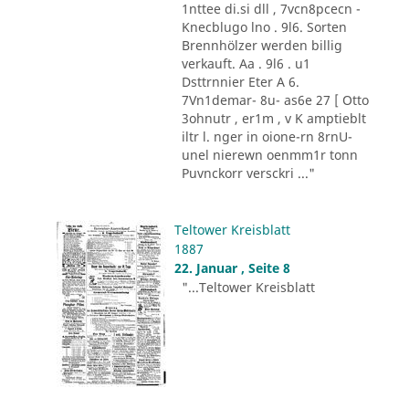
1nttee di.si dll , 7vcn8pcecn -
Knecblugo lno . 9l6. Sorten
Brennhölzer werden billig
verkauft. Aa . 9l6 . u1
Dsttrnnier Eter A 6.
7Vn1demar- 8u- as6e 27 [ Otto
3ohnutr , er1m , v K amptieblt
iltr l. nger in oione-rn 8rnU-
unel nierewn oenmm1r tonn
Puvnckorr versckri ..."
Teltower Kreisblatt
1887
22. Januar , Seite 8
"...Teltower Kreisblatt