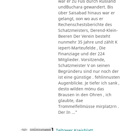
war er zu Fuß durch Rußland
undBuchara gewandert. Bis
über Saisabad hinaus war er
gelangt, oon wo aus er
Rechenschestsberichte des
Schatzmeisters, Derend-Klein-
Beeren Der Verein besteht
nunmehr 35 Jahre und zählt K
iepert-Marteufelde , Die
Finanziage und der 224
Mitglieder. Vorsitzende,
Schatzmeister V on seinen
Begründeru sind nur noch der
ist eine günstige . fehlinnusten
Augenblicke. Je tiefer ich sank ,
desto wilden mönu das
Brausen in den Ohren , ich
glaubte, dae
Trommelfellmüsse mirplatzrn .
Der In ..."
Teltower Kreisblatt