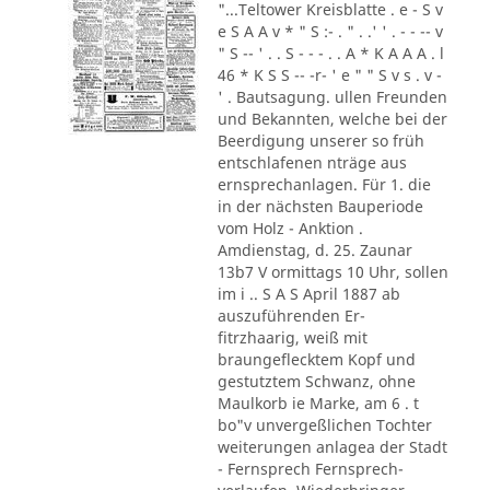
"...Teltower Kreisblatte . e - S v
e S A A v * " S :- . " . .' ' . - - -- v
" S -- ' . . S - - - . . A * K A A A . l
46 * K S S -- -r- ' e " " S v s . v -
' . Bautsagung. ullen Freunden
und Bekannten, welche bei der
Beerdigung unserer so früh
entschlafenen nträge aus
ernsprechanlagen. Für 1. die
in der nächsten Bauperiode
vom Holz - Anktion .
Amdienstag, d. 25. Zaunar
13b7 V ormittags 10 Uhr, sollen
im i .. S A S April 1887 ab
auszuführenden Er-
fitrzhaarig, weiß mit
braungeflecktem Kopf und
gestutztem Schwanz, ohne
Maulkorb ie Marke, am 6 . t
bo"v unvergeßlichen Tochter
weiterungen anlagea der Stadt
- Fernsprech Fernsprech-