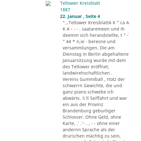
Teltower Kreisblatt
1887
22. Januar , Seite 4
"...Teltower KreisblattA K " ca A
K A - - - . saataremeen und ih
deemm sich herandstellte, t " ´-
" 44 * n,ie - beresne und
versammlungen. Die am
Dienstag in Berlin abgehaltene
Januarsitzung wurde mit dem
des Teltower eröffnet.
landwirehschaftlichen .
Vereins Gummiball , rtotz der
schwerrn Gewichte, die und
ganz piano schwebe ich
abwärts. !i ll Seiffahrt und war
ein aus der Provinz
Brandenburg geburtiger
Schlosser. Ohne Geld, ohne
Karte, .' .'- . , - - ohne einer
andernn Sprache als der
drurschen mächtig zu sein,