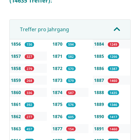
(14635 Treffer):
Treffer pro Jahrgang
1856
1870
1884
156
594
1249
1857
1871
1885
327
582
1266
1858
1872
1886
279
570
1387
1859
1873
1887
268
579
1460
1860
1874
1888
336
587
1435
1861
1875
1889
392
576
1346
1862
1876
1890
277
605
1417
1863
1877
1891
457
154
1460