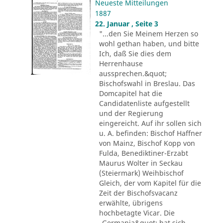
Neueste Mitteilungen
1887
22. Januar , Seite 3
"...den Sie Meinem Herzen so
wohl gethan haben, und bitte
Ich, daß Sie dies dem
Herrenhause
aussprechen.&quot;
Bischofswahl in Breslau. Das
Domcapitel hat die
Candidatenliste aufgestellt
und der Regierung
eingereicht. Auf ihr sollen sich
u. A. befinden: Bischof Haffner
von Mainz, Bischof Kopp von
Fulda, Benediktiner-Erzabt
Maurus Wolter in Seckau
(Steiermark) Weihbischof
Gleich, der vom Kapitel für die
Zeit der Bischofsvacanz
erwählte, übrigens
hochbetagte Vicar. Die
„Germania&quot; hat sich