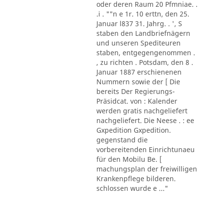
oder deren Raum 20 Pfmniae. .
.i . ""n e 1r. 10 erttn, den 25.
Januar l837 31. Jahrg. . ', S
staben den Landbriefnägern
und unseren Spediteuren
staben, entgegengenommen .
, zu richten . Potsdam, den 8 .
Januar 1887 erschienenen
Nummern sowie der [ Die
bereits Der Regierungs-
Präsidcat. von : Kalender
werden gratis nachgeliefert
nachgeliefert. Die Neese . : ee
Gxpedition Gxpedition.
gegenstand die
vorbereitenden Einrichtunaeu
für den Mobilu Be. [
machungsplan der freiwilligen
Krankenpflege bilderen.
schlossen wurde e ..."