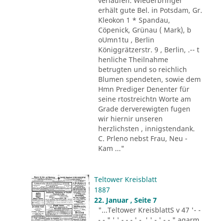
verlaufen. Wiederbringer
erhält gute Bel. in Potsdam, Gr.
Kleokon 1 * Spandau,
Cöpenick, Grünau ( Mark), b
oUmn1tu , Berlin
Königgrätzerstr. 9 , Berlin, .-- t
henliche Theilnahme
betrugten und so reichlich
Blumen spendeten, sowie dem
Hmn Prediger Denenter für
seine rtostreichtn Worte am
Grade derverewigten fugen
wir hiernir unseren
herzlichsten , innigstendank.
C. Prleno nebst Frau, Neu -
Kam ..."
Teltower Kreisblatt
1887
22. Januar , Seite 7
"...Teltower KreisblattS v 47 '- -
- - " ' ' - - - ' -. ' ' - ' -.-." agarm