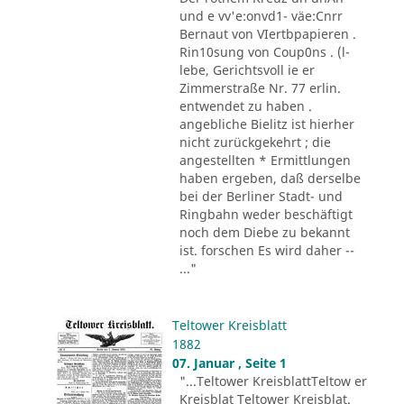
und e vv'e:onvd1- väe:Cnrr
Bernaut von VIertbpapieren .
Rin10sung von Coup0ns . (l-
lebe, Gerichtsvoll ie er
Zimmerstraße Nr. 77 erlin.
entwendet zu haben .
angebliche Bielitz ist hierher
nicht zurückgekehrt ; die
angestellten * Ermittlungen
haben ergeben, daß derselbe
bei der Berliner Stadt- und
Ringbahn weder beschäftigt
noch dem Diebe zu bekannt
ist. forschen Es wird daher --
..."
Teltower Kreisblatt
1882
07. Januar , Seite 1
"...Teltower KreisblattTeltow er
Kreisblat Teltower Kreisblat.