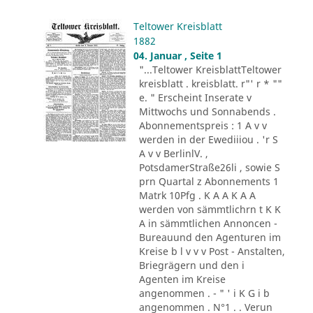
Teltower Kreisblatt
1882
04. Januar , Seite 1
"...Teltower KreisblattTeltower
kreisblatt . kreisblatt. r"' r * ""
e. " Erscheint Inserate v
Mittwochs und Sonnabends .
Abonnementspreis : 1 A v v
werden in der Ewediiiou . 'r S
A v v BerlinlV. ,
PotsdamerStraße26li , sowie S
prn Quartal z Abonnements 1
Matrk 10Pfg . K A A K A A
werden von sämmtlichrn t K K
A in sämmtlichen Annoncen -
Bureauund den Agenturen im
Kreise b l v v v Post - Anstalten,
Briegrägern und den i
Agenten im Kreise
angenommen . - " ' i K G i b
angenommen . N°1 . . Verun