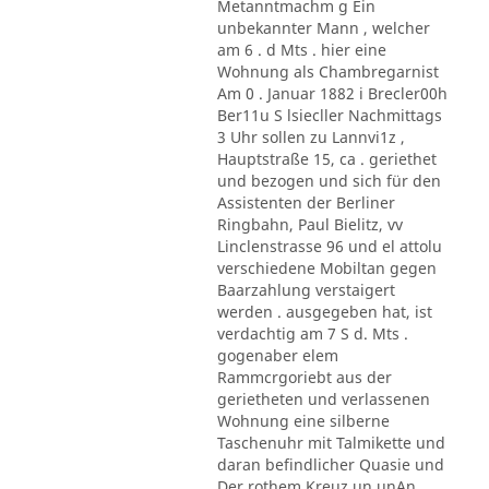
Metanntmachm g Ein
unbekannter Mann , welcher
am 6 . d Mts . hier eine
Wohnung als Chambregarnist
Am 0 . Januar 1882 i Brecler00h
Ber11u S lsiecller Nachmittags
3 Uhr sollen zu Lannvi1z ,
Hauptstraße 15, ca . geriethet
und bezogen und sich für den
Assistenten der Berliner
Ringbahn, Paul Bielitz, vv
Linclenstrasse 96 und el attolu
verschiedene Mobiltan gegen
Baarzahlung verstaigert
werden . ausgegeben hat, ist
verdachtig am 7 S d. Mts .
gogenaber elem
Rammcrgoriebt aus der
gerietheten und verlassenen
Wohnung eine silberne
Taschenuhr mit Talmikette und
daran befindlicher Quasie und
Der rothem Kreuz un unAn