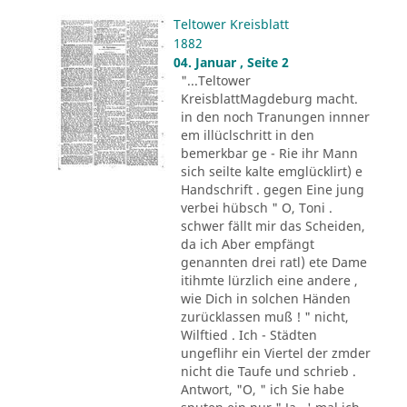
Teltower Kreisblatt
1882
04. Januar , Seite 2
"...Teltower
KreisblattMagdeburg macht.
in den noch Tranungen innner
em illüclschritt in den
bemerkbar ge - Rie ihr Mann
sich seilte kalte emglücklirt) e
Handschrift . gegen Eine jung
verbei hübsch " O, Toni .
schwer fällt mir das Scheiden,
da ich Aber empfängt
genannten drei ratl) ete Dame
itihmte lürzlich eine andere ,
wie Dich in solchen Händen
zurücklassen muß ! " nicht,
Wilftied . Ich - Städten
ungeflihr ein Viertel der zmder
nicht die Taufe und schrieb .
Antwort, "O, " ich Sie habe