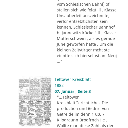
vom Schlesischen Bahnl) of
stellen sich wie folgt lll . Klasse
Unsauberleit auszeichnete,
verlor entsetztichsten sein
kennen, Schlesischer Bahnhof
bi Jannewitzdrücke " ll . Klasse
Mutterschwein , als es gerade
June geworfen hatte . Um die
kleinen Zeltvtirger mcht ste
eientte sich hierselbst am Neuj
..."
Teltower Kreisblatt
1882
07. Januar , Seite 3
"...Teltower
KreisblattGerichtliches Die
production und 6ednrf von
Getreide im denn 1 ü0, 7
Kilograunn Brodfrnch ! e .
Wollte man diese Zahl als den