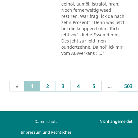
eeinöl, aumöl, lstralöl. hran,
Noch fernerweitig weed'
restiren, War frag' lck da nach
zehn Prozentt ! Denn was jetzt
bei die knappen Löhn . Rich
jeht vor's liebe Essen denns,
Des jeht zur iold 'nen
öundcrtzehne, Da hol' ick mir
vom Auvverkans : ..."
(current)
«
1
2
3
4
5
...
503
Datenschutz
Nicht angemeldet.
Impressum und Rechtliches