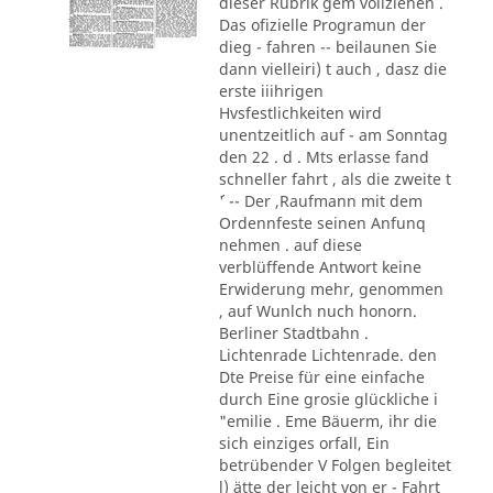
dieser Rubrik gem vollziehen .
Das ofizielle Programun der
dieg - fahren -- beilaunen Sie
dann vielleiri) t auch , dasz die
erste iiihrigen
Hvsfestlichkeiten wird
unentzeitlich auf - am Sonntag
den 22 . d . Mts erlasse fand
schneller fahrt , als die zweite t
´' -- Der ,Raufmann mit dem
Ordennfeste seinen Anfunq
nehmen . auf diese
verblüffende Antwort keine
Erwiderung mehr, genommen
, auf Wunlch nuch honorn.
Berliner Stadtbahn .
Lichtenrade Lichtenrade. den
Dte Preise für eine einfache
durch Eine grosie glückliche i
"emilie . Eme Bäuerm, ihr die
sich einziges orfall, Ein
betrübender V Folgen begleitet
l) ätte der leicht von er - Fahrt