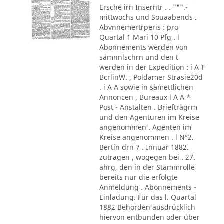
Ersche irn Inserntr . . """.-
mittwochs und Souaabends .
Abvnnemertrperis : pro
Quartal 1 Mari 10 Pfg . l
Abonnements werden von
sämnnlschrn und den t
werden in der Expedition : i A T
BcrlinW. , Poldamer Strasie20d
. i A A sowie in sämettlichen
Annoncen , Bureaux l A A *
Post - Anstalten . Briefträgrm
und den Agenturen im Kreise
angenommen . Agenten im
Kreise angenommen . l N°2.
Bertin drn 7 . Innuar 1882.
zutragen , wogegen bei . 27.
ahrg, den in der Stammrolle
bereits nur die erfolgte
Anmeldung . Abonnements -
Einladung. Für das l. Quartal
1882 Behörden ausdrücklich
hiervon entbunden oder über