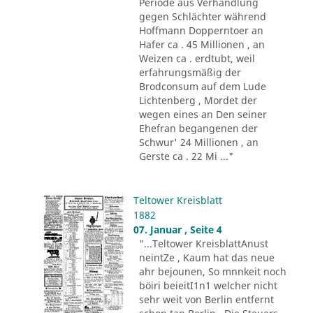
Periode aus Verhandlung
gegen Schlächter während
Hoffmann Dopperntoer an
Hafer ca . 45 Millionen , an
Weizen ca . erdtubt, weil
erfahrungsmäßig der
Brodconsum auf dem Lude
Lichtenberg , Mordet der
wegen eines an Den seiner
Ehefran begangenen der
Schwur' 24 Millionen , an
Gerste ca . 22 Mi ..."
Teltower Kreisblatt
1882
07. Januar , Seite 4
"...Teltower KreisblattAnust
neintZe , Kaum hat das neue
ahr bejounen, So mnnkeit noch
böiri beieitI1n1 welcher nicht
sehr weit von Berlin entfernt