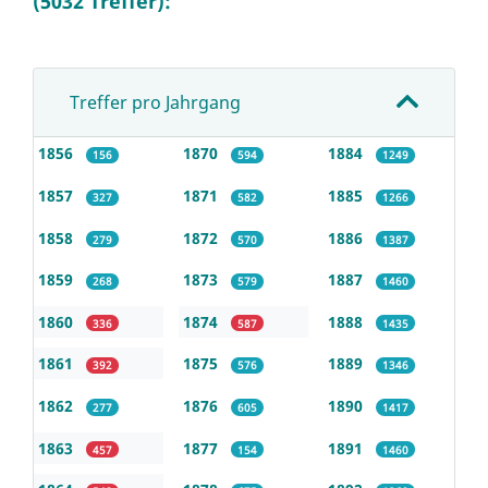
(5032 Treffer):
Treffer pro Jahrgang
1856
1870
1884
156
594
1249
1857
1871
1885
327
582
1266
1858
1872
1886
279
570
1387
1859
1873
1887
268
579
1460
1860
1874
1888
336
587
1435
1861
1875
1889
392
576
1346
1862
1876
1890
277
605
1417
1863
1877
1891
457
154
1460