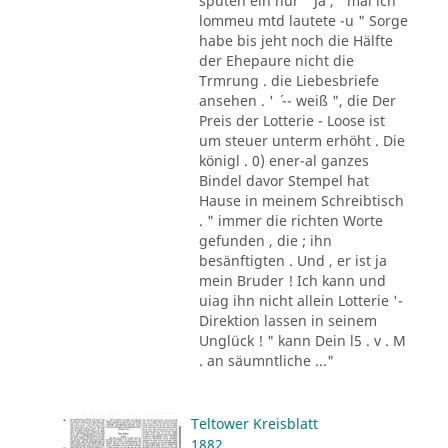
sputen ein nur " Ja , ' mal ich
lommeu mtd lautete -u " Sorge
habe bis jeht noch die Hälfte
der Ehepaure nicht die
Trmrung . die Liebesbriefe
ansehen . ' ´ -- weiß ", die Der
Preis der Lotterie - Loose ist
um steuer unterm erhöht . Die
königl . 0) ener-al ganzes
Bindel davor Stempel hat
Hause in meinem Schreibtisch
. " immer die richten Worte
gefunden , die ; ihn
besänftigten . Und , er ist ja
mein Bruder ! Ich kann und
uiag ihn nicht allein Lotterie '-
Direktion lassen in seinem
Unglück ! " kann Dein l5 . v . M
. an säumntliche ..."
Teltower Kreisblatt
1882