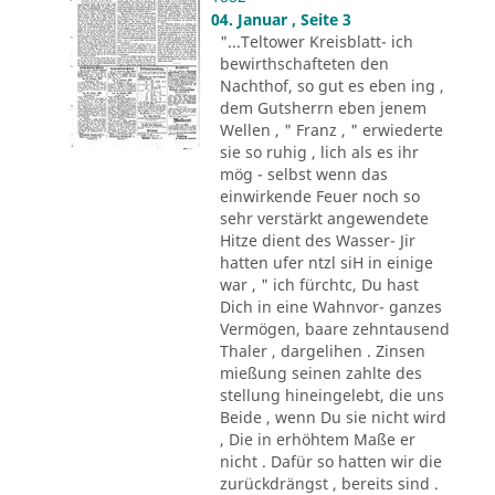
04. Januar , Seite 3
"...Teltower Kreisblatt- ich
bewirthschafteten den
Nachthof, so gut es eben ing ,
dem Gutsherrn eben jenem
Wellen , " Franz , " erwiederte
sie so ruhig , lich als es ihr
mög - selbst wenn das
einwirkende Feuer noch so
sehr verstärkt angewendete
Hitze dient des Wasser- Jir
hatten ufer ntzl siH in einige
war , " ich fürchtc, Du hast
Dich in eine Wahnvor- ganzes
Vermögen, baare zehntausend
Thaler , dargelihen . Zinsen
mießung seinen zahlte des
stellung hineingelebt, die uns
Beide , wenn Du sie nicht wird
, Die in erhöhtem Maße er
nicht . Dafür so hatten wir die
zurückdrängst , bereits sind .