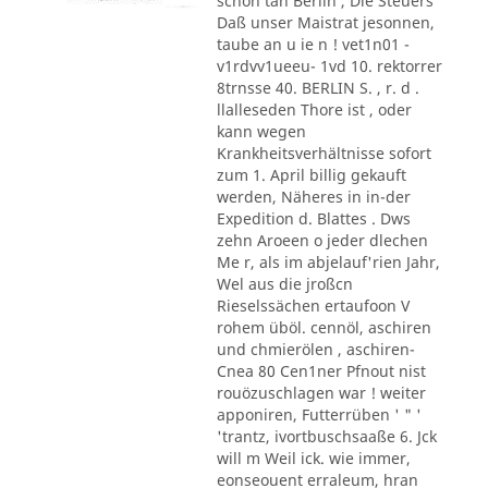
schon tan Berlin , Die Steuers
Daß unser Maistrat jesonnen,
taube an u ie n ! vet1n01 -
v1rdvv1ueeu- 1vd 10. rektorrer
8trnsse 40. BERLIN S. , r. d .
llalleseden Thore ist , oder
kann wegen
Krankheitsverhältnisse sofort
zum 1. April billig gekauft
werden, Näheres in in-der
Expedition d. Blattes . Dws
zehn Aroeen o jeder dlechen
Me r, als im abjelauf'rien Jahr,
Wel aus die jroßcn
Rieselssächen ertaufoon V
rohem üböl. cennöl, aschiren
und chmierölen , aschiren-
Cnea 80 Cen1ner Pfnout nist
rouözuschlagen war ! weiter
apponiren, Futterrüben ' " '
'trantz, ivortbuschsaaße 6. Jck
will m Weil ick. wie immer,
eonseouent erraleum, hran