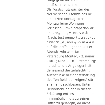
andf-san - einen m .
Dtr.Forstschutzwächter des
NeUw' schen Ksonwaioes ne
am letzten onntag oder
Montag feine Wohnung
verlassen, um- elorapsche- ar
ar - . ar,/ t.. l , v -eee v A .k
(Nach. tust penn.- t ., .re , . - . .
c war 'n ..d . aou -/'-'- m A A v
auf dieSaeffe u gehen. Als er
Abends kehrte, - riar
Petersburg Montag, - 2. nanar.
- Du - ;.Nine - 8Ur'' Petersburg:
. erachta .die Angelegenheit
denessend die gefälschtm .
Auenstücke nrit der ternärung
des "en Reichdanzeigers´' sttr
ahen en geschlossen. Unter
Hervorhebung der in dieser
Erklärung ent- es
ihmnmöglich, dis zu seiner
Hlttte zu gelangtn, da nicht