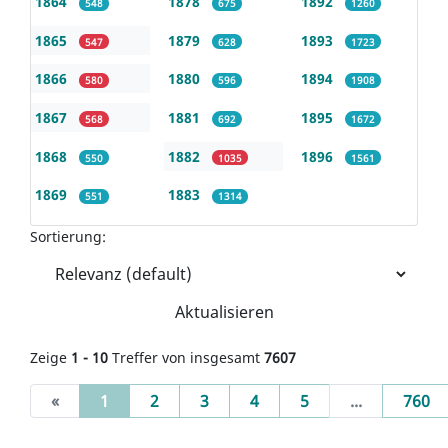
1864
1878
1892
548
675
1260
1865
1879
1893
547
628
1723
1866
1880
1894
580
596
1908
1867
1881
1895
568
692
1672
1868
1882
1896
550
1035
1561
1869
1883
551
1314
Sortierung:
Aktualisieren
Zeige
1 - 10
Treffer von insgesamt
7607
(current)
«
1
2
3
4
5
...
760