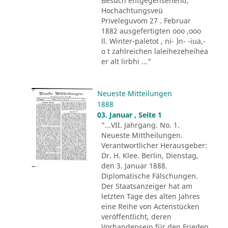
Besuch entgegensehend,
Hochachtungsveü
Priveleguvom 27 . Februar
1882 ausgefertigten ooo ,ooo
ll. Winter-paletot , ni- )n- -iua,-
o t zahlreichen laleihezeheihea
er alt lirbhi ..."
Neueste Mitteilungen
1888
03. Januar , Seite 1
"...VII. Jahrgang. No. 1.
Neueste Mittheilungen.
Verantwortlicher Herausgeber:
Dr. H. Klee. Berlin, Dienstag,
den 3. Januar 1888.
Diplomatische Fälschungen.
Der Staatsanzeiger hat am
letzten Tage des alten Jahres
eine Reihe von Actenstücken
veröffentlicht, deren
Vorhandensein für den Frieden