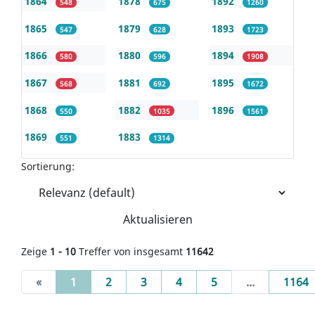
1864
1878
1892
548
675
1260
1865
1879
1893
547
628
1723
1866
1880
1894
580
596
1908
1867
1881
1895
568
692
1672
1868
1882
1896
550
1035
1561
1869
1883
551
1314
Sortierung:
Aktualisieren
Zeige
1 - 10
Treffer von insgesamt
11642
(current)
«
1
2
3
4
5
...
1164