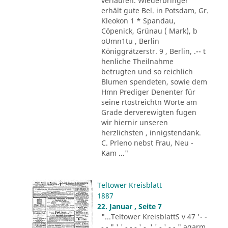
verlaufen. Wiederbringer
erhält gute Bel. in Potsdam, Gr.
Kleokon 1 * Spandau,
Cöpenick, Grünau ( Mark), b
oUmn1tu , Berlin
Königgrätzerstr. 9 , Berlin, .-- t
henliche Theilnahme
betrugten und so reichlich
Blumen spendeten, sowie dem
Hmn Prediger Denenter für
seine rtostreichtn Worte am
Grade derverewigten fugen
wir hiernir unseren
herzlichsten , innigstendank.
C. Prleno nebst Frau, Neu -
Kam ..."
Teltower Kreisblatt
1887
22. Januar , Seite 7
"...Teltower KreisblattS v 47 '- -
- - " ' ' - - - ' -. ' ' - ' -.-." agarm