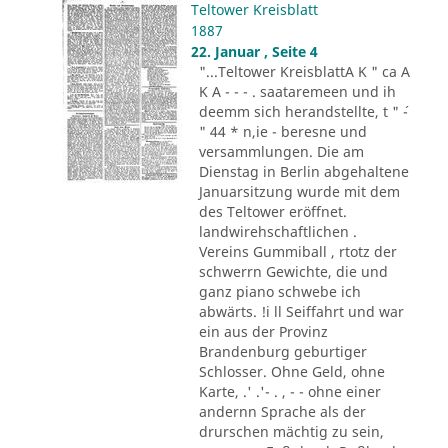
Teltower Kreisblatt
1887
22. Januar , Seite 4
"...Teltower KreisblattA K " ca A
K A - - - . saataremeen und ih
deemm sich herandstellte, t " ´-
" 44 * n,ie - beresne und
versammlungen. Die am
Dienstag in Berlin abgehaltene
Januarsitzung wurde mit dem
des Teltower eröffnet.
landwirehschaftlichen .
Vereins Gummiball , rtotz der
schwerrn Gewichte, die und
ganz piano schwebe ich
abwärts. !i ll Seiffahrt und war
ein aus der Provinz
Brandenburg geburtiger
Schlosser. Ohne Geld, ohne
Karte, .' .'- . , - - ohne einer
andernn Sprache als der
drurschen mächtig zu sein,