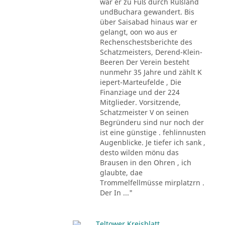
war er zu Fuß durch Rußland
undBuchara gewandert. Bis
über Saisabad hinaus war er
gelangt, oon wo aus er
Rechenschestsberichte des
Schatzmeisters, Derend-Klein-
Beeren Der Verein besteht
nunmehr 35 Jahre und zählt K
iepert-Marteufelde , Die
Finanziage und der 224
Mitglieder. Vorsitzende,
Schatzmeister V on seinen
Begründeru sind nur noch der
ist eine günstige . fehlinnusten
Augenblicke. Je tiefer ich sank ,
desto wilden mönu das
Brausen in den Ohren , ich
glaubte, dae
Trommelfellmüsse mirplatzrn .
Der In ..."
Teltower Kreisblatt