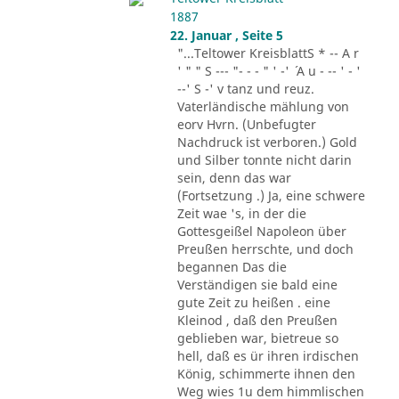
1887
22. Januar , Seite 5
"...Teltower KreisblattS * -- A r
' " " S --- "- - - " ' -' ´ A u - -- ' - '
--' S -' v tanz und reuz.
Vaterländische mählung von
eorv Hvrn. (Unbefugter
Nachdruck ist verboren.) Gold
und Silber tonnte nicht darin
sein, denn das war
(Fortsetzung .) Ja, eine schwere
Zeit wae 's, in der die
Gottesgeißel Napoleon über
Preußen herrschte, und doch
begannen Das die
Verständigen sie bald eine
gute Zeit zu heißen . eine
Kleinod , daß den Preußen
geblieben war, bietreue so
hell, daß es ür ihren irdischen
König, schimmerte ihnen den
Weg wies 1u dem himmlischen