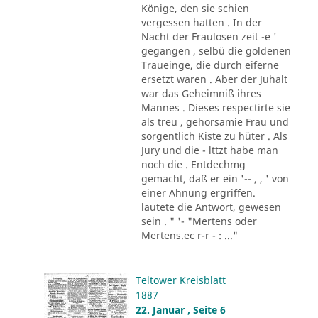
Könige, den sie schien
vergessen hatten . In der
Nacht der Fraulosen zeit -e '
gegangen , selbü die goldenen
Traueinge, die durch eiferne
ersetzt waren . Aber der Juhalt
war das Geheimniß ihres
Mannes . Dieses respectirte sie
als treu , gehorsamie Frau und
sorgentlich Kiste zu hüter . Als
Jury und die - lttzt habe man
noch die . Entdechmg
gemacht, daß er ein '-- , , ' von
einer Ahnung ergriffen.
lautete die Antwort, gewesen
sein . " '- "Mertens oder
Mertens.ec r-r - : ..."
Teltower Kreisblatt
1887
22. Januar , Seite 6