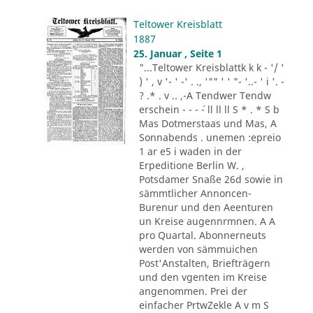
Teltower Kreisblatt
1887
25. Januar , Seite 1
"...Teltower Kreisblattk k k - '/ '
) ' , v '- ' -' . ., '"" ' ' "- '..- ' i '. -
? .* . v .. ,-A Tendwer Tendw
erschein - - - ´- ll ll ll S * . * S b
Mas Dotmerstaas und Mas, A
Sonnabends . unemen :epreio
1 ar e5 i waden in der
Erpeditione Berlin W. ,
Potsdamer Snaße 26d sowie in
sämmtlicher Annoncen-
Burenur und den Aeenturen
un Kreise augennrmnen. A A
pro Quartal. Abonnerneuts
werden von sämmuichen
Post'Anstalten, Briefträgern
und den vgenten im Kreise
angenommen. Prei der
einfacher PrtwZekle A v m S