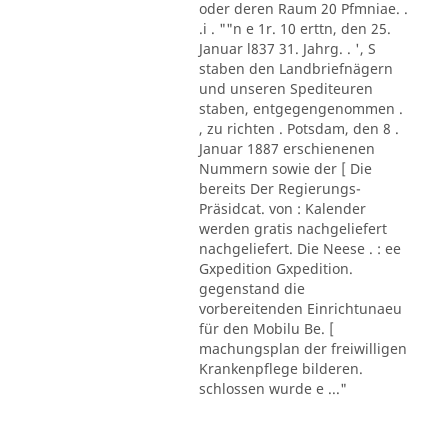
oder deren Raum 20 Pfmniae. .
.i . ""n e 1r. 10 erttn, den 25.
Januar l837 31. Jahrg. . ', S
staben den Landbriefnägern
und unseren Spediteuren
staben, entgegengenommen .
, zu richten . Potsdam, den 8 .
Januar 1887 erschienenen
Nummern sowie der [ Die
bereits Der Regierungs-
Präsidcat. von : Kalender
werden gratis nachgeliefert
nachgeliefert. Die Neese . : ee
Gxpedition Gxpedition.
gegenstand die
vorbereitenden Einrichtunaeu
für den Mobilu Be. [
machungsplan der freiwilligen
Krankenpflege bilderen.
schlossen wurde e ..."