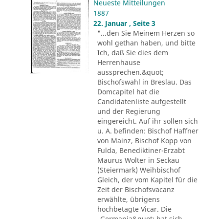
Neueste Mitteilungen
1887
22. Januar , Seite 3
"...den Sie Meinem Herzen so
wohl gethan haben, und bitte
Ich, daß Sie dies dem
Herrenhause
aussprechen.&quot;
Bischofswahl in Breslau. Das
Domcapitel hat die
Candidatenliste aufgestellt
und der Regierung
eingereicht. Auf ihr sollen sich
u. A. befinden: Bischof Haffner
von Mainz, Bischof Kopp von
Fulda, Benediktiner-Erzabt
Maurus Wolter in Seckau
(Steiermark) Weihbischof
Gleich, der vom Kapitel für die
Zeit der Bischofsvacanz
erwählte, übrigens
hochbetagte Vicar. Die
„Germania&quot; hat sich