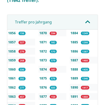
(11642 Treffer):
Treffer pro Jahrgang
1856
1870
1884
156
594
1249
1857
1871
1885
327
582
1266
1858
1872
1886
279
570
1387
1859
1873
1887
268
579
1460
1860
1874
1888
336
587
1435
1861
1875
1889
392
576
1346
1862
1876
1890
277
605
1417
1863
1877
1891
457
154
1460