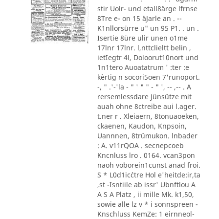
stir Uolr- und etall8ärge lfrnse
8Tre e- on 15 äJarle an . --
K1nllorsürre u" un 95 P1. . un .
Isertie 8üre ulir unen o1me
17lnr 17lnr. l,nttclieltt belin ,
ietIegtr 4l, Doloorut10nort und
1n1tero Auoatatrum ' :ter :e
kèrtig n socori5oen 7'runoport.
-, " .'-'la - " ' " " - " ', -- ,-- . A
rersemlessdare Jünsütze mit
auah ohne 8ctreibe aui l.ager.
t.ner r . Xleiaern, 8tonuaoeken,
ckaenen, Kaudon, Knpsoin,
Uannnen, 8trümukon. lnbader
: A. v11rQOA . secnepcoeb
Kncnluss lro . 0164. vcan3pon
naoh voborein1cunst anad froi.
S * L0d1ic´ctre Hol e'heitde:ir,ta
,st -Isntiile ab issr' Ubnftlou A
A S A Platz , ii mille Mk. k1,50,
sowie alle lz v * i sonnspreen -
Knschluss KemZe: 1 eirnneol-