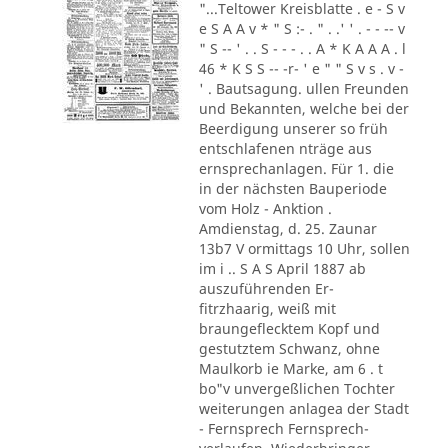
"...Teltower Kreisblatte . e - S v
e S A A v * " S :- . " . .' ' . - - -- v
" S -- ' . . S - - - . . A * K A A A . l
46 * K S S -- -r- ' e " " S v s . v -
' . Bautsagung. ullen Freunden
und Bekannten, welche bei der
Beerdigung unserer so früh
entschlafenen nträge aus
ernsprechanlagen. Für 1. die
in der nächsten Bauperiode
vom Holz - Anktion .
Amdienstag, d. 25. Zaunar
13b7 V ormittags 10 Uhr, sollen
im i .. S A S April 1887 ab
auszuführenden Er-
fitrzhaarig, weiß mit
braungeflecktem Kopf und
gestutztem Schwanz, ohne
Maulkorb ie Marke, am 6 . t
bo"v unvergeßlichen Tochter
weiterungen anlagea der Stadt
- Fernsprech Fernsprech-