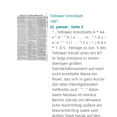
Teltower Kreisblatt
1887
22. Januar , Seite 3
"...Teltower Kreisblattv A * AA
v " A " " K / v - . . . -rr . " ´1 K s .'
u- e " " 'i l i . . - 'i S v -.". i A A S
* 1 .D S - Heilage zu issr. S des
Teltower lreisbl artes oro l67.
In Stolp entstand in einem
doerigen großen
FabrikEtablissement auf noch
nicht ermittelte Weise ein
Feuer, das sich in ganz kurzer
Zeit allen Fabrikgebäuden
mittheilte und ' "'- " tk3on
liaem Neubau im Nordca
Berlins stärzte um Minwoch
liche Nachmittag äußere ein
Maurerlehrling sowie vom
dritten Stock herab auf den