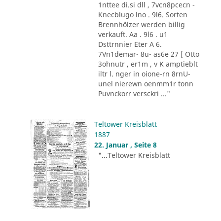
1nttee di.si dll , 7vcn8pcecn -
Knecblugo lno . 9l6. Sorten
Brennhölzer werden billig
verkauft. Aa . 9l6 . u1
Dsttrnnier Eter A 6.
7Vn1demar- 8u- as6e 27 [ Otto
3ohnutr , er1m , v K amptieblt
iltr l. nger in oione-rn 8rnU-
unel nierewn oenmm1r tonn
Puvnckorr versckri ..."
Teltower Kreisblatt
1887
22. Januar , Seite 8
"...Teltower Kreisblatt