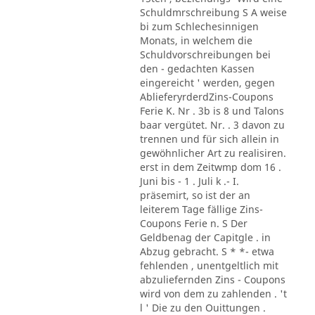
Schuldmrschreibung S A weise
bi zum Schlechesinnigen
Monats, in welchem die
Schuldvorschreibungen bei
den - gedachten Kassen
eingereicht ' werden, gegen
AblieferyrderdZins-Coupons
Ferie K. Nr . 3b is 8 und Talons
baar vergütet. Nr. . 3 davon zu
trennen und für sich allein in
gewöhnlicher Art zu realisiren.
erst in dem Zeitwmp dom 16 .
Juni bis - 1 . Juli k .- I.
präsemirt, so ist der an
leiterem Tage fällige Zins-
Coupons Ferie n. S Der
Geldbenag der Capitgle . in
Abzug gebracht. S * *- etwa
fehlenden , unentgeltlich mit
abzuliefernden Zins - Coupons
wird von dem zu zahlenden . 't
l ' Die zu den Ouittungen .