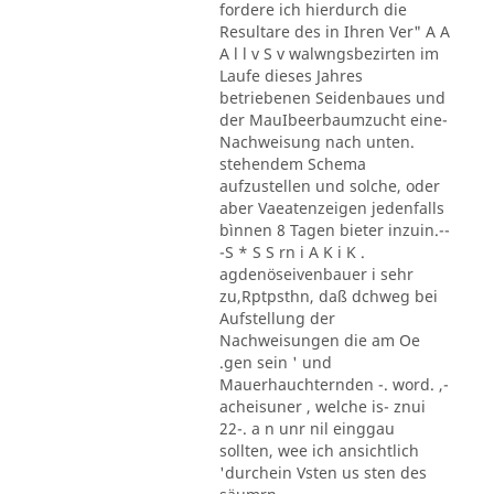
fordere ich hierdurch die
Resultare des in Ihren Ver" A A
A l l v S v walwngsbezirten im
Laufe dieses Jahres
betriebenen Seidenbaues und
der MauIbeerbaumzucht eine-
Nachweisung nach unten.
stehendem Schema
aufzustellen und solche, oder
aber Vaeatenzeigen jedenfalls
bìnnen 8 Tagen bieter inzuin.--
-S * S S rn i A K i K .
agdenöseivenbauer i sehr
zu,Rptpsthn, daß dchweg bei
Aufstellung der
Nachweisungen die am Oe
.gen sein ' und
Mauerhauchternden -. word. ,-
acheisuner , welche is- znui
22-. a n unr nil einggau
sollten, wee ich ansichtlich
'durchein Vsten us sten des