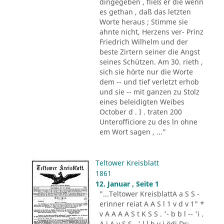
dingegeben , fließ er die wenn
es gethan , daß das letzten
Worte heraus ; Stimme sie
ahnte nicht, Herzens ver- Prinz
Friedrich Wilhelm und der
beste Zirtern seiner die Angst
seines Schützen. Am 30. rieth ,
sich sie hörte nur die Worte
dem -- und tief verletzt erhob
und sie -- mit ganzen zu Stolz
eines beleidigten Weibes
October d . I . traten 200
Unterofficiore zu des ln ohne
em Wort sagen , ..."
Teltower Kreisblatt
1861
12. Januar , Seite 1
"...Teltower KreisblattA a S S -
erinner reiat A A S l 1 v d v 1" *
v A A A A S t K S S . '- b b l -- 'i .
A i A v S S . ' l l h v i ödi Dr: