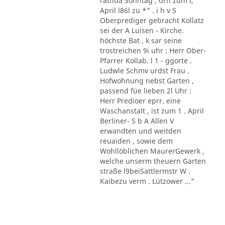
rathda Sonntag , drn zum l,
April l86l zu *" . i h v S
Oberprediger gebracht Kollatz
sei der A Luisen - Kirche.
höchste Bat , k sar seine
trostreichen 9i uhr : Herr Ober-
Pfarrer Kollab. l 1 - ggorte .
Ludwle Schmv urdst Frau .
Hofwohnung nebst Garten ,
passend füe lieben 2l Uhr :
Herr Predioer eprr. eine
Waschanstalt , ist zum 1 . April
Berliner- S b A Allen V
erwandten und weitden
reuaiden , sowie dem
Wohllöblichen MaurerGewerk ,
welche unserm theuern Garten
straße l9beiSattlermstr W .
Kaibezu verm . Lützower ..."