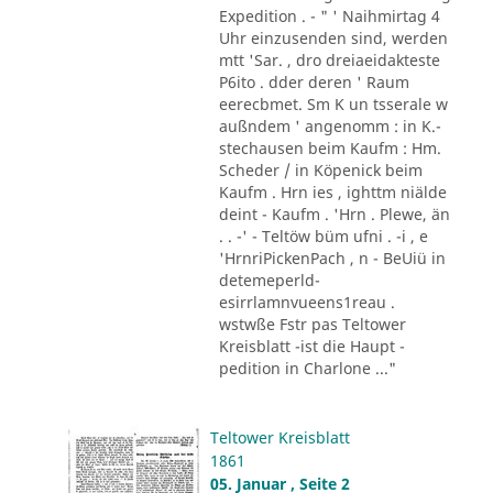
Expedition . - " ' Naihmirtag 4
Uhr einzusenden sind, werden
mtt 'Sar. , dro dreiaeidakteste
P6ito . dder deren ' Raum
eerecbmet. Sm K un tsserale w
außndem ' angenomm : in K.-
stechausen beim Kaufm : Hm.
Scheder / in Köpenick beim
Kaufm . Hrn ies , ighttm niälde
deint - Kaufm . 'Hrn . Plewe, än
. . -' - Teltöw büm ufni . -i , e
'HrnriPickenPach , n - BeUiü in
detemeperld-
esirrlamnvueens1reau .
wstwße Fstr pas Teltower
Kreisblatt -ist die Haupt -
pedition in Charlone ..."
Teltower Kreisblatt
1861
05. Januar , Seite 2