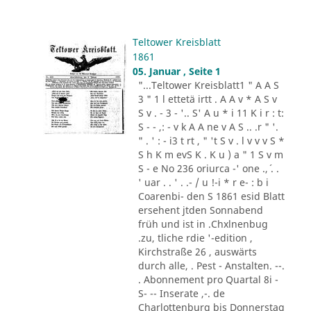
Teltower Kreisblatt
1861
05. Januar , Seite 1
"...Teltower Kreisblatt1 " A A S
3 " 1 l ettetä irtt . A A v * A S v
S v . - 3 - '.. S' A u * i 11 K i r : t:
S - - ,: - v k A A ne v A S .. .r " '.
" . ' : - i3 t rt , " 't S v . l v v v S *
S h K m evS K . K u ) a " 1 S v m
S - e No 236 oriurca -' one .,´ . .
' uar . . ' . .- / u !-i * r e- : b i
Coarenbi- den S 1861 esid Blatt
ersehent jtden Sonnabend
früh und ist in .Chxlnenbug
.zu, tliche rdie '-edition ,
Kirchstraße 26 , auswärts
durch alle, . Pest - Anstalten. --.
. Abonnement pro Quartal 8i -
S- -- Inserate ,-. de
Charlottenburg bis Donnerstag