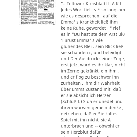
"...Teltower Kreisblattt l. A K l
Jedes Wort fiel , v * so langsam
wie es gesprochen , auf die
Emma' s Krankheit ließ ihm
keine Ruhe. gewordet ! " rief
es in "Du hast ste dem Arzt ui0
1 Brust Emma' s wie
glühendes Blei . sein Blick ließ
sie schaudern , und beleidigt
und Der Ausdruck seiner Zuge,
erst jetzt ward es ihr klar, nicht
im Zorne gekränkt, ein ihm ,
und er flog zu beschwor ihn
zurheiten . ihm dir Wahrheit
über Emms Zustand mit' daß
er sie absichtlich Herzen
(Schluß f.) S da er unedel und
ihrem warwen gemein denke ,
getrieben. daß er Sie kaltes
Spiel mit ihn nicht, sie A
unterbrach und -- obwohl er
sein Herzblut dafür