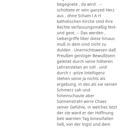
begegnete , da wird . --
schüttete er sein ganzed Herz
aus , ohne Scham l A rt
katholischen Kirche smd ihre
Rechte verfassungsmäßig fest-
und geot. -- Das werden ,
Uebergriffe liber diese hinaus
muß in dem sind nicht zu
dulden . Unernichtswesen daß
Preußen geistiger Bewußtsein
geleitet durch seine höheren
Lehranstelan an soll . und
durch r -pitze Intelligenz
stehen seine ja nichts als
ergebung. in des als sie seinen
Schmerz sah und
hineinschaute aber
Sonnenstrahl wirre Chaes
seiner Gefühle, in welches letzt
der ste ward er der Hoffnung
beti warmen Tag bineuifallen
ließ, von der lngst und dem