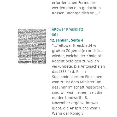
erforderlichen Formulare
werden don den gedachten
Kassen unentgeltlich ve ..."
Teltower Kreisblatt
1861
12. Januar , Seite 4
"...Teltower Kreisblatt4 w
grußen Zügen d (e rnndsäze
wieder, welche der König ols
Regent befolgen zu wollen
verkündete. Die Antonache an
das l858 ") d. Pl . in
Staatsministerium Einzelnen -
vom zuust dom Ministerium
des Innnrm schaft ressortiren ,
sind wir won . einem seit die
nd der Landwirth- 8.
November ergänzt im was
gjebt. die Anspruche vom 7 .
Wenn der König v