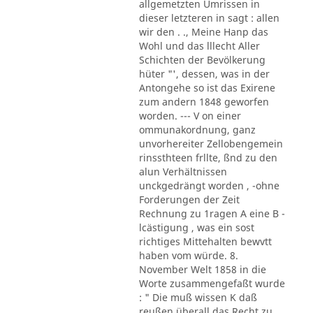
allgemetzten Umrissen in
dieser letzteren in sagt : allen
wir den . ., Meine Hanp das
Wohl und das lllecht Aller
Schichten der Bevölkerung
hüter "', dessen, was in der
Antongehe so ist das Exirene
zum andern 1848 geworfen
worden. --- V on einer
ommunakordnung, ganz
unvorhereiter Zellobengemein
rinssthteen frllte, ßnd zu den
alun Verhältnissen
unckgedrängt worden , -ohne
Forderungen der Zeit
Rechnung zu 1ragen A eine B -
lcästigung , was ein sost
richtiges Mittehalten bewvtt
haben vom würde. 8.
November Welt 1858 in die
Worte zusammengefaßt wurde
: " Die muß wissen K daß
reußen überall das Recht zu