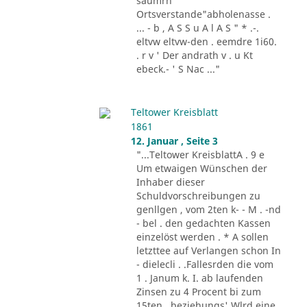
säumrn
Ortsverstande"abholenasse .
... - b , A S S u A l A S " * .-.
eltvw eltvw-den . eemdre 1i60.
. r v ' Der andrath v . u Kt
ebeck.- ' S Nac ..."
Teltower Kreisblatt
1861
12. Januar , Seite 3
"...Teltower KreisblattA . 9 e
Um etwaigen Wünschen der
Inhaber dieser
Schuldvorschreibungen zu
genllgen , vom 2ten k- - M . -nd
- bel . den gedachten Kassen
einzelöst werden . * A sollen
letzttee auf Verlangen schon In
- dielecli . .Fallesrden die vom
1 . Janum k. I. ab laufenden
Zinsen zu 4 Procent bi zum
15ten , beziehungs' Wlrd eine