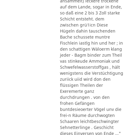
ansammelt) leckere trockene
auf dem Lande, sogar in Ende,
so daß eine 2 bis 3 Zoll starke
Schicht entsteht. dem
zwischen grü1icn Diese
Hügeln dahin tauschenden
Bache schussete muntre
Fischlein iastlg hin und her ; in
den schattigen Wäloerm klang
jeder - Bagm binder zum Theil
vas stinkeude Ammoniak und
Schwefelwasserstoffgas , hält
wenigstens die Verstüchtigung
zuriick uiid wird don den
flüssigen Theilen der
Exeremerte ganz
durchdrungen . von den
frohen Gefängen
buntdesieoerter Vögel unv die
frei-n Räume durchwogten
Schaaren leichtbeschwingter
Sehnetterlinge . Geschicht
dieses Einversen von Ende ..."