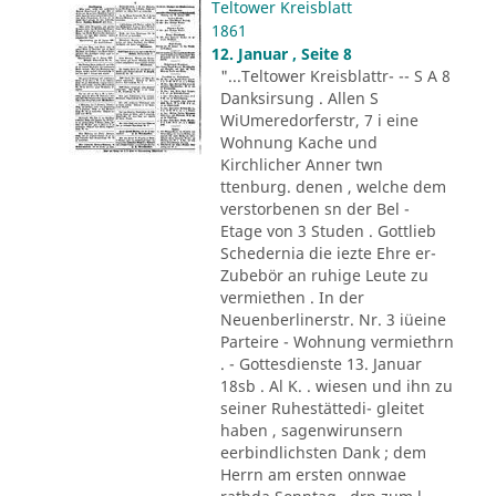
Teltower Kreisblatt
1861
12. Januar , Seite 8
"...Teltower Kreisblattr- -- S A 8
Danksirsung . Allen S
WiUmeredorferstr, 7 i eine
Wohnung Kache und
Kirchlicher Anner twn
ttenburg. denen , welche dem
verstorbenen sn der Bel -
Etage von 3 Studen . Gottlieb
Schedernia die iezte Ehre er-
Zubebör an ruhige Leute zu
vermiethen . In der
Neuenberlinerstr. Nr. 3 iüeine
Parteire - Wohnung vermiethrn
. - Gottesdienste 13. Januar
18sb . Al K. . wiesen und ihn zu
seiner Ruhestättedi- gleitet
haben , sagenwirunsern
eerbindlichsten Dank ; dem
Herrn am ersten onnwae