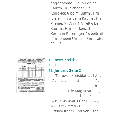
angenommei : in in i deint
Kaufm . n . Scheder . in
Köpekick A beim Kiufm . Hrn .
,Liele . . ' i u beim Kaulm . Hrn .
P lenie, * i A i v 1 A Teltw beii
Kaufm . Hrn . Pickenach , in
Kerlin in Reremeyer ' s eeitrail
- 1nnoneeniBürtacl , *nrstraße
50. ..."
Teltower Kreisblatt
1861
12. Januar , Seite 2
"...Teltower Kreisblatt,. . ! A r.
-.' .- - ., -:-, .. .:r .t ..-.--' : . .-' . . -
.. .- - . : .- . -. .. . -. -. - --. - . n - .--
', .- . - -. .- Die Magistrate . .. , -
-. ,- .. - - -- . .. - - . l.. '. --: .. .- - -
:-- r.. e -r- -r-aus über : - ,-- -, . .
-r - . t ::: -. t * v - l
Ortsvorsteher und Schulzen