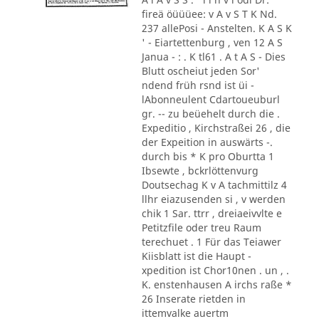
fireä öüüüee: v A v S T K Nd.
237 allePosi - Anstelten. K A S K
' - Eiartettenburg , ven 12 A S
Janua - : . K tl61 . A t A S - Dies
Blutt oscheiut jeden Sor'
ndend früh rsnd ist üi -
lAbonneulent Cdartoueuburl
gr. -- zu beüehelt durch die .
Expeditio , Kirchstraßei 26 , die
der Expeition in auswärts -.
durch bis * K pro Oburtta 1
Ibsewte , bckrlöttenvurg
Doutsechag K v A tachmittilz 4
llhr eiazusenden si , v werden
chik 1 Sar. ttrr , dreiaeivvlte e
Petitzfile oder treu Raum
terechuet . 1 Für das Teiawer
Kiisblatt ist die Haupt -
xpedition ist Chor10nen . un , .
K. enstenhausen A irchs raße *
26 Inserate rietden in
ittemvalke auertm