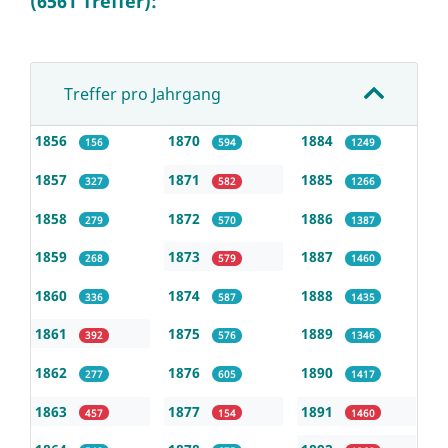
(6561 Treffer):
Treffer pro Jahrgang
1856
1870
1884
156
594
1249
1857
1871
1885
327
582
1266
1858
1872
1886
279
570
1387
1859
1873
1887
268
579
1460
1860
1874
1888
336
587
1435
1861
1875
1889
392
576
1346
1862
1876
1890
277
605
1417
1863
1877
1891
457
154
1460