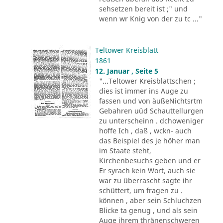
sehsetzen bereit ist ;" und
wenn wr Knig von der zu tc ..."
Teltower Kreisblatt
1861
12. Januar , Seite 5
"...Teltower Kreisblattschen ;
dies ist immer ins Auge zu
fassen und von äußeNichtsrtm
Gebahren uüd Schauttellurgen
zu unterscheinn . dchoweniger
hoffe Ich , daß , wckn- auch
das Beispiel des je höher man
im Staate steht,
Kirchenbesuchs geben und er
Er syrach kein Wort, auch sie
war zu überrascht sagte ihr
schüttert, um fragen zu .
können , aber sein Schluchzen
Blicke ta genug , und als sein
Auge ihrem thränenschweren