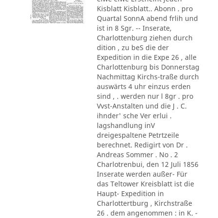
Kisblatt Kisblatt.. Abonn . pro
Quartal SonnA abend frlih und
ist in 8 Sgr. -- Inserate,
Charlottenburg ziehen durch
dition , zu beS die der
Expedition in die Expe 26 , alle
Charlottenburg bis Donnerstag
Nachmittag Kirchs-traße durch
auswärts 4 uhr einzus erden
sind , . werden nur l 8gr . pro
Vvst-Anstalten und die J . C.
ihnder' sche Ver erlui .
lagshandlung inV
dreigespaltene Petrtzeile
berechnet. Redigirt von Dr .
Andreas Sommer . No . 2
Charlotrenbui, den 12 Juli 1856
Inserate werden außer- Für
das Teltower Kreisblatt ist die
Haupt- Expedition in
Charlottertburg , Kirchstraße
26 . dem angenommen : in K. -