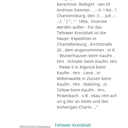
berechnet. Redigirt - von Dr .
Andreas Sommer. . ,--S- l No . 1
Charlomnburg, den .5 . . Juli .- .
.-/- ' ) ", '-' 1856. ´ Inserate
werden außer - Für das
Teltower Kreisblatt ist die
Haupt- Expedition in
Charlottenburg , Kirchstraße
26 . dem angenommnen : in K.
- Wusterhausen beim Kaufm .
Hrn . Scheder beim Kaufm. Hrn
. Plewe S in Köpnick beim
Kaufm . Hrn . Liese , in
Mittenwalde in Zossen beim
Kaufm . Hrn . Nobiling , in
Teltow beim Kaufm . Hrn.
Pickenbach . v B . ekau ntm ach
un g Der an Stelle und des
bisherigen Charlo ..."
Teltower Kreisblatt