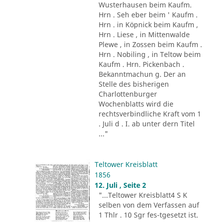
Wusterhausen beim Kaufm.
Hrn . Seh eber beim ' Kaufm .
Hrn . in Köpnick beim Kaufm ,
Hrn . Liese , in Mittenwalde
Plewe , in Zossen beim Kaufm .
Hrn . Nobiling , in Teltow beim
Kaufm . Hrn. Pickenbach .
Bekanntmachun g. Der an
Stelle des bisherigen
Charlottenburger
Wochenblatts wird die
rechtsverbindliche Kraft vom 1
. Juli d . I. ab unter dern Titel
..."
Teltower Kreisblatt
1856
12. Juli , Seite 2
"...Teltower Kreisblatt4 S K
selben von dem Verfassen auf
1 Thlr . 10 Sgr fes-tgesetzt ist.