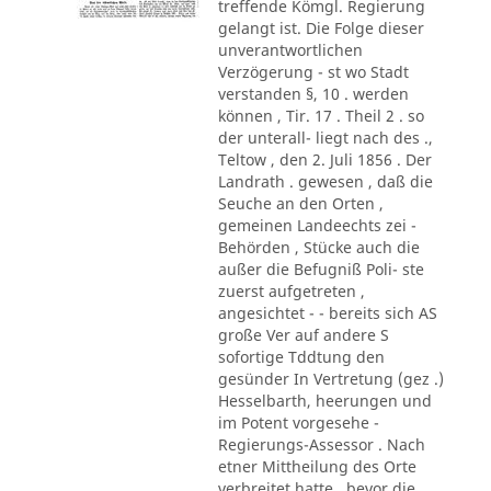
treffende Kömgl. Regierung
gelangt ist. Die Folge dieser
unverantwortlichen
Verzögerung - st wo Stadt
verstanden §, 10 . werden
können , Tir. 17 . Theil 2 . so
der unterall- liegt nach des .,
Teltow , den 2. Juli 1856 . Der
Landrath . gewesen , daß die
Seuche an den Orten ,
gemeinen Landeechts zei -
Behörden , Stücke auch die
außer die Befugniß Poli- ste
zuerst aufgetreten ,
angesichtet - - bereits sich AS
große Ver auf andere S
sofortige Tddtung den
gesünder In Vertretung (gez .)
Hesselbarth, heerungen und
im Potent vorgesehe -
Regierungs-Assessor . Nach
etner Mittheilung des Orte
verbreitet hatte , bevor die