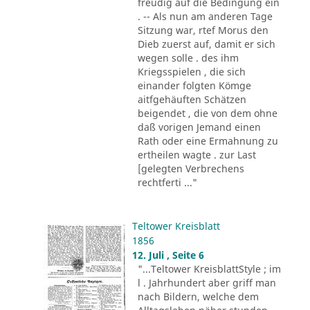
freudig auf die Bedingung ein
. -- Als nun am anderen Tage
Sitzung war, rtef Morus den
Dieb zuerst auf, damit er sich
wegen solle . des ihm
Kriegsspielen , die sich
einander folgten Kömge
aitfgehäuften Schätzen
beigendet , die von dem ohne
daß vorigen Jemand einen
Rath oder eine Ermahnung zu
ertheilen wagte . zur Last
[gelegten Verbrechens
rechtferti ..."
Teltower Kreisblatt
1856
12. Juli , Seite 6
"...Teltower KreisblattStyle ; im
l . Jahrhundert aber griff man
nach Bildern, welche dem