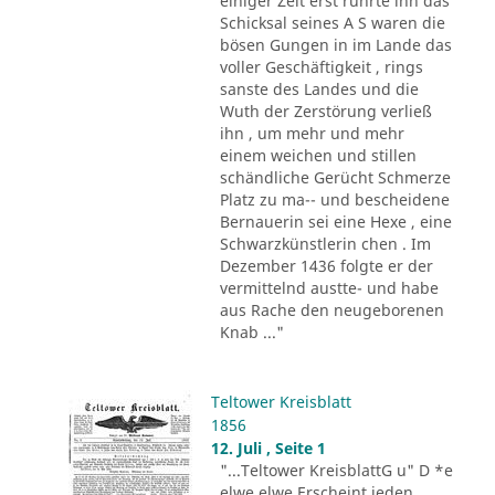
einiger Zeit erst rührte ihn das
Schicksal seines A S waren die
bösen Gungen in im Lande das
voller Geschäftigkeit , rings
sanste des Landes und die
Wuth der Zerstörung verließ
ihn , um mehr und mehr
einem weichen und stillen
schändliche Gerücht Schmerze
Platz zu ma-- und bescheidene
Bernauerin sei eine Hexe , eine
Schwarzkünstlerin chen . Im
Dezember 1436 folgte er der
vermittelnd austte- und habe
aus Rache den neugeborenen
Knab ..."
Teltower Kreisblatt
1856
12. Juli , Seite 1
"...Teltower KreisblattG u" D *e
elwe elwe Erscheint jeden