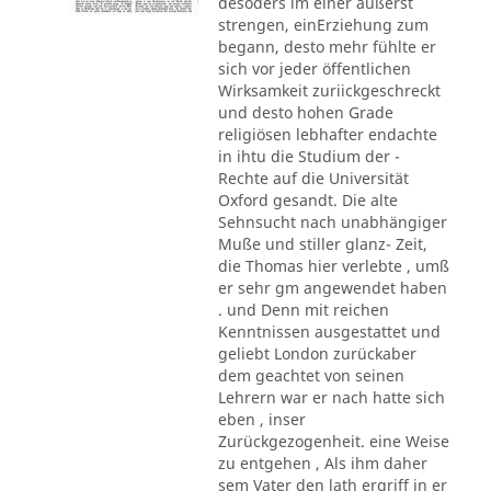
desoders im einer äußerst
strengen, einErziehung zum
begann, desto mehr fühlte er
sich vor jeder öffentlichen
Wirksamkeit zuriickgeschreckt
und desto hohen Grade
religiösen lebhafter endachte
in ihtu die Studium der -
Rechte auf die Universität
Oxford gesandt. Die alte
Sehnsucht nach unabhängiger
Muße und stiller glanz- Zeit,
die Thomas hier verlebte , umß
er sehr gm angewendet haben
. und Denn mit reichen
Kenntnissen ausgestattet und
geliebt London zurückaber
dem geachtet von seinen
Lehrern war er nach hatte sich
eben , inser
Zurückgezogenheit. eine Weise
zu entgehen , Als ihm daher
sem Vater den lath ergriff in er