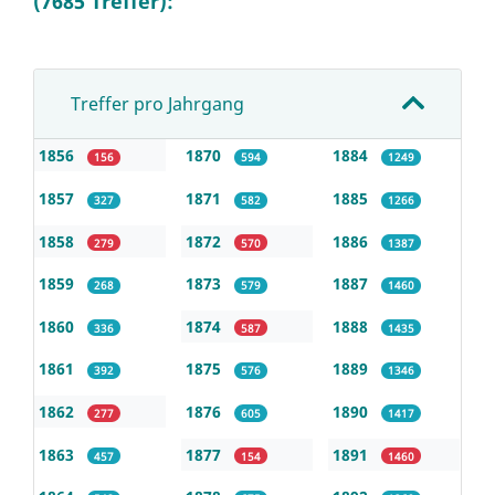
(7685 Treffer):
Treffer pro Jahrgang
1856
1870
1884
156
594
1249
1857
1871
1885
327
582
1266
1858
1872
1886
279
570
1387
1859
1873
1887
268
579
1460
1860
1874
1888
336
587
1435
1861
1875
1889
392
576
1346
1862
1876
1890
277
605
1417
1863
1877
1891
457
154
1460