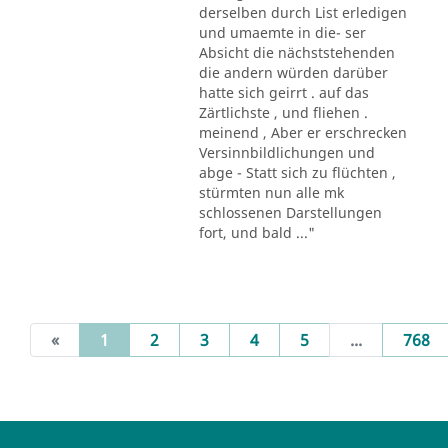
derselben durch List erledigen
und umaemte in die- ser
Absicht die nächststehenden
die andern würden darüber
hatte sich geirrt . auf das
Zärtlichste , und fliehen .
meinend , Aber er erschrecken
Versinnbildlichungen und
abge - Statt sich zu flüchten ,
stürmten nun alle mk
schlossenen Darstellungen
fort, und bald ..."
(current)
«
1
2
3
4
5
...
768