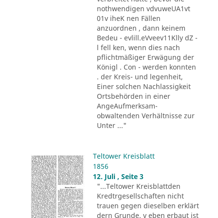
nothwendigen vdvuweUA1vt
01v iheK nen Fällen
anzuordnen , dann keinem
Bedeu - evlill.eVveev11Klly dZ -
l fell ken, wenn dies nach
pflichtmäßiger Erwägung der
Königl . Con - werden konnten
. der Kreis- und legenheit,
Einer solchen Nachlassigkeit
Ortsbehörden in einer
AngeAufmerksam-
obwaltenden Verhältnisse zur
Unter ..."
Teltower Kreisblatt
1856
12. Juli , Seite 3
"...Teltower Kreisblattden
Kredtrgesellschaften nicht
trauen gegen dieselben erklärt
dern Grunde. v eben erbaut ist