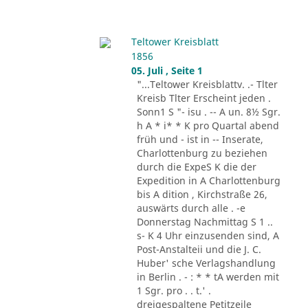
Teltower Kreisblatt
1856
05. Juli , Seite 1
"...Teltower Kreisblattv. .- Tlter
Kreisb Tlter Erscheint jeden .
Sonn1 S "- isu . -- A un. 8½ Sgr.
h A * i* * K pro Quartal abend
früh und - ist in -- Inserate,
Charlottenburg zu beziehen
durch die ExpeS K die der
Expedition in A Charlottenburg
bis A dition , Kirchstraße 26,
auswärts durch alle . -e
Donnerstag Nachmittag S 1 ..
s- K 4 Uhr einzusenden sind, A
Post-Anstalteii und die J. C.
Huber' sche Verlagshandlung
in Berlin . - : * * tA werden mit
1 Sgr. pro . . t.' .
dreigespaltene Petitzeile