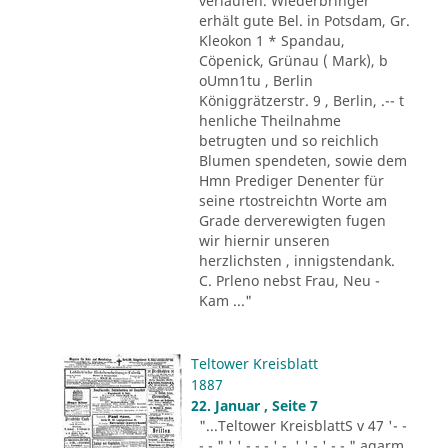
verlaufen. Wiederbringer
erhält gute Bel. in Potsdam, Gr.
Kleokon 1 * Spandau,
Cöpenick, Grünau ( Mark), b
oUmn1tu , Berlin
Königgrätzerstr. 9 , Berlin, .-- t
henliche Theilnahme
betrugten und so reichlich
Blumen spendeten, sowie dem
Hmn Prediger Denenter für
seine rtostreichtn Worte am
Grade derverewigten fugen
wir hiernir unseren
herzlichsten , innigstendank.
C. Prleno nebst Frau, Neu -
Kam ..."
Teltower Kreisblatt
1887
22. Januar , Seite 7
"...Teltower KreisblattS v 47 '- -
- - " ' ' - - - ' -. ' ' - ' -.-." agarm