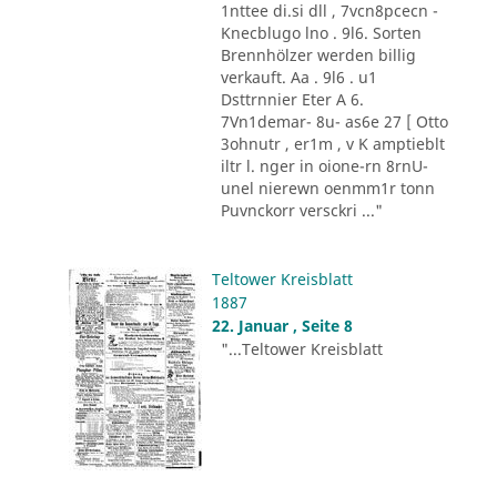
1nttee di.si dll , 7vcn8pcecn -
Knecblugo lno . 9l6. Sorten
Brennhölzer werden billig
verkauft. Aa . 9l6 . u1
Dsttrnnier Eter A 6.
7Vn1demar- 8u- as6e 27 [ Otto
3ohnutr , er1m , v K amptieblt
iltr l. nger in oione-rn 8rnU-
unel nierewn oenmm1r tonn
Puvnckorr versckri ..."
Teltower Kreisblatt
1887
22. Januar , Seite 8
"...Teltower Kreisblatt