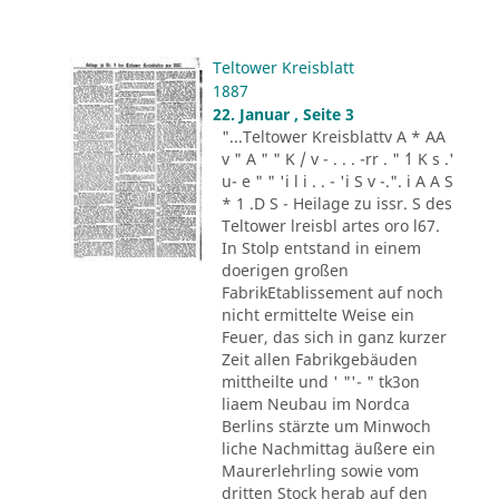
Teltower Kreisblatt
1887
22. Januar , Seite 3
"...Teltower Kreisblattv A * AA
v " A " " K / v - . . . -rr . " ´1 K s .'
u- e " " 'i l i . . - 'i S v -.". i A A S
* 1 .D S - Heilage zu issr. S des
Teltower lreisbl artes oro l67.
In Stolp entstand in einem
doerigen großen
FabrikEtablissement auf noch
nicht ermittelte Weise ein
Feuer, das sich in ganz kurzer
Zeit allen Fabrikgebäuden
mittheilte und ' "'- " tk3on
liaem Neubau im Nordca
Berlins stärzte um Minwoch
liche Nachmittag äußere ein
Maurerlehrling sowie vom
dritten Stock herab auf den