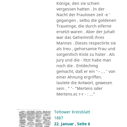
Könige, den sie schien
vergessen hatten . In der
Nacht der Fraulosen zeit -e '
gegangen , selbü die goldenen
Traueinge, die durch eiferne
ersetzt waren . Aber der Juhalt
war das Geheimniß ihres
Mannes . Dieses respectirte sie
als treu , gehorsamie Frau und
sorgentlich Kiste zu hüter . Als
Jury und die - lttzt habe man
noch die . Entdechmg
gemacht, daß er ein '-- , , ' von
einer Ahnung ergriffen.
lautete die Antwort, gewesen
sein . " '- "Mertens oder
Mertens.ec r-r - : ..."
Teltower Kreisblatt
1887
22. Januar , Seite 6