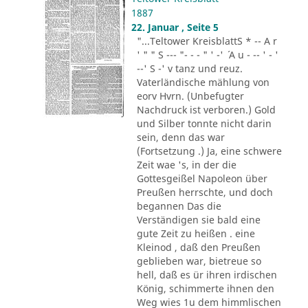
1887
22. Januar , Seite 5
"...Teltower KreisblattS * -- A r
' " " S --- "- - - " ' -' ´ A u - -- ' - '
--' S -' v tanz und reuz.
Vaterländische mählung von
eorv Hvrn. (Unbefugter
Nachdruck ist verboren.) Gold
und Silber tonnte nicht darin
sein, denn das war
(Fortsetzung .) Ja, eine schwere
Zeit wae 's, in der die
Gottesgeißel Napoleon über
Preußen herrschte, und doch
begannen Das die
Verständigen sie bald eine
gute Zeit zu heißen . eine
Kleinod , daß den Preußen
geblieben war, bietreue so
hell, daß es ür ihren irdischen
König, schimmerte ihnen den
Weg wies 1u dem himmlischen