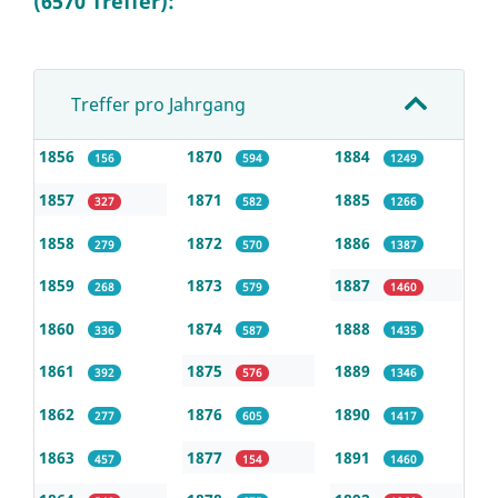
(6570 Treffer):
Treffer pro Jahrgang
1856
1870
1884
156
594
1249
1857
1871
1885
327
582
1266
1858
1872
1886
279
570
1387
1859
1873
1887
268
579
1460
1860
1874
1888
336
587
1435
1861
1875
1889
392
576
1346
1862
1876
1890
277
605
1417
1863
1877
1891
457
154
1460