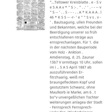
"...Teltower Kreisblatte . e - S v
e S A A v * " S :- . " . .' ' . - - -- v
" S -- ' . . S - - - . . A * K A A A . l
46 * K S S -- -r- ' e " " S v s . v -
' . Bautsagung. ullen Freunden
und Bekannten, welche bei der
Beerdigung unserer so früh
entschlafenen nträge aus
ernsprechanlagen. Für 1. die
in der nächsten Bauperiode
vom Holz - Anktion .
Amdienstag, d. 25. Zaunar
13b7 V ormittags 10 Uhr, sollen
im i .. S A S April 1887 ab
auszuführenden Er-
fitrzhaarig, weiß mit
braungeflecktem Kopf und
gestutztem Schwanz, ohne
Maulkorb ie Marke, am 6 . t
bo"v unvergeßlichen Tochter
weiterungen anlagea der Stadt
- Fernsprech Fernsprech-