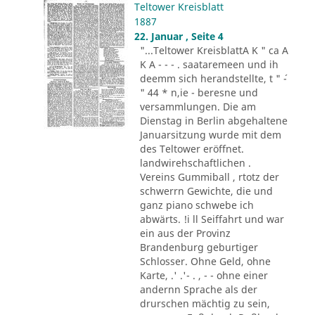
Teltower Kreisblatt
1887
22. Januar , Seite 4
"...Teltower KreisblattA K " ca A
K A - - - . saataremeen und ih
deemm sich herandstellte, t " ´-
" 44 * n,ie - beresne und
versammlungen. Die am
Dienstag in Berlin abgehaltene
Januarsitzung wurde mit dem
des Teltower eröffnet.
landwirehschaftlichen .
Vereins Gummiball , rtotz der
schwerrn Gewichte, die und
ganz piano schwebe ich
abwärts. !i ll Seiffahrt und war
ein aus der Provinz
Brandenburg geburtiger
Schlosser. Ohne Geld, ohne
Karte, .' .'- . , - - ohne einer
andernn Sprache als der
drurschen mächtig zu sein,