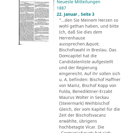
Neueste Mitteilungen
1887
22. Januar , Seite 3
"...den Sie Meinem Herzen so
wohl gethan haben, und bitte
Ich, daß Sie dies dem
Herrenhause
aussprechen.&quot;
Bischofswahl in Breslau. Das
Domcapitel hat die
Candidatenliste aufgestellt
und der Regierung
eingereicht. Auf ihr sollen sich
u. A. befinden: Bischof Haffner
von Mainz, Bischof Kopp von
Fulda, Benediktiner-Erzabt
Maurus Wolter in Seckau
(Steiermark) Weihbischof
Gleich, der vom Kapitel für die
Zeit der Bischofsvacanz
erwählte, übrigens
hochbetagte Vicar. Die
„Germania&quot; hat sich