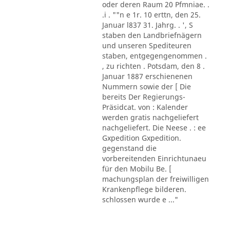
oder deren Raum 20 Pfmniae. .
.i . ""n e 1r. 10 erttn, den 25.
Januar l837 31. Jahrg. . ', S
staben den Landbriefnägern
und unseren Spediteuren
staben, entgegengenommen .
, zu richten . Potsdam, den 8 .
Januar 1887 erschienenen
Nummern sowie der [ Die
bereits Der Regierungs-
Präsidcat. von : Kalender
werden gratis nachgeliefert
nachgeliefert. Die Neese . : ee
Gxpedition Gxpedition.
gegenstand die
vorbereitenden Einrichtunaeu
für den Mobilu Be. [
machungsplan der freiwilligen
Krankenpflege bilderen.
schlossen wurde e ..."