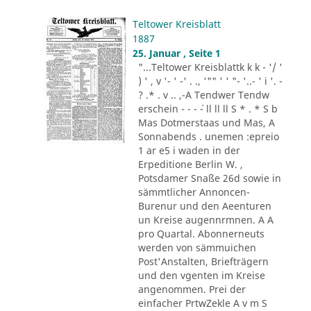
Teltower Kreisblatt
1887
25. Januar , Seite 1
"...Teltower Kreisblattk k k - '/ '
) ' , v '- ' -' . ., '"" ' ' "- '..- ' i '. -
? .* . v .. ,-A Tendwer Tendw
erschein - - - ´- ll ll ll S * . * S b
Mas Dotmerstaas und Mas, A
Sonnabends . unemen :epreio
1 ar e5 i waden in der
Erpeditione Berlin W. ,
Potsdamer Snaße 26d sowie in
sämmtlicher Annoncen-
Burenur und den Aeenturen
un Kreise augennrmnen. A A
pro Quartal. Abonnerneuts
werden von sämmuichen
Post'Anstalten, Briefträgern
und den vgenten im Kreise
angenommen. Prei der
einfacher PrtwZekle A v m S