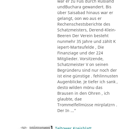
war er zu Fuß durch Rußland
undBuchara gewandert. Bis
über Saisabad hinaus war er
gelangt, oon wo aus er
Rechenschestsberichte des
Schatzmeisters, Derend-Klein-
Beeren Der Verein besteht
nunmehr 35 Jahre und zählt K
iepert-Marteufelde , Die
Finanziage und der 224
Mitglieder. Vorsitzende,
Schatzmeister V on seinen
Begründeru sind nur noch der
ist eine günstige . fehlinnusten
Augenblicke. Je tiefer ich sank ,
desto wilden mönu das
Brausen in den Ohren , ich
glaubte, dae
Trommelfellmüsse mirplatzrn .
Der In ..."
Teltower Kreisblatt