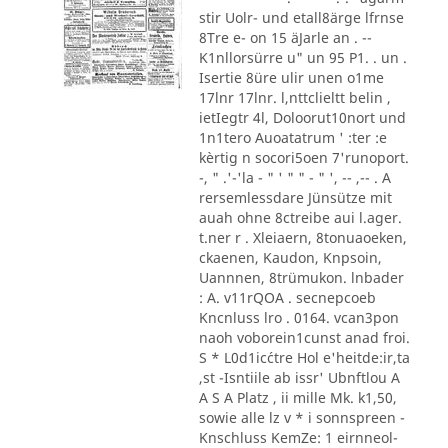
stir Uolr- und etall8ärge lfrnse
8Tre e- on 15 äJarle an . --
K1nllorsürre u" un 95 P1. . un .
Isertie 8üre ulir unen o1me
17lnr 17lnr. l,nttclieltt belin ,
ietIegtr 4l, Doloorut10nort und
1n1tero Auoatatrum ' :ter :e
kèrtig n socori5oen 7'runoport.
-, " .'-'la - " ' " " - " ', -- ,-- . A
rersemlessdare Jünsütze mit
auah ohne 8ctreibe aui l.ager.
t.ner r . Xleiaern, 8tonuaoeken,
ckaenen, Kaudon, Knpsoin,
Uannnen, 8trümukon. lnbader
: A. v11rQOA . secnepcoeb
Kncnluss lro . 0164. vcan3pon
naoh voborein1cunst anad froi.
S * L0d1ic´ctre Hol e'heitde:ir,ta
,st -Isntiile ab issr' Ubnftlou A
A S A Platz , ii mille Mk. k1,50,
sowie alle lz v * i sonnspreen -
Knschluss KemZe: 1 eirnneol-