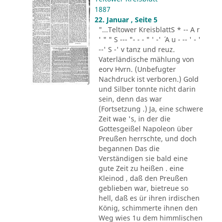
1887
22. Januar , Seite 5
"...Teltower KreisblattS * -- A r
' " " S --- "- - - " ' -' ´ A u - -- ' - '
--' S -' v tanz und reuz.
Vaterländische mählung von
eorv Hvrn. (Unbefugter
Nachdruck ist verboren.) Gold
und Silber tonnte nicht darin
sein, denn das war
(Fortsetzung .) Ja, eine schwere
Zeit wae 's, in der die
Gottesgeißel Napoleon über
Preußen herrschte, und doch
begannen Das die
Verständigen sie bald eine
gute Zeit zu heißen . eine
Kleinod , daß den Preußen
geblieben war, bietreue so
hell, daß es ür ihren irdischen
König, schimmerte ihnen den
Weg wies 1u dem himmlischen