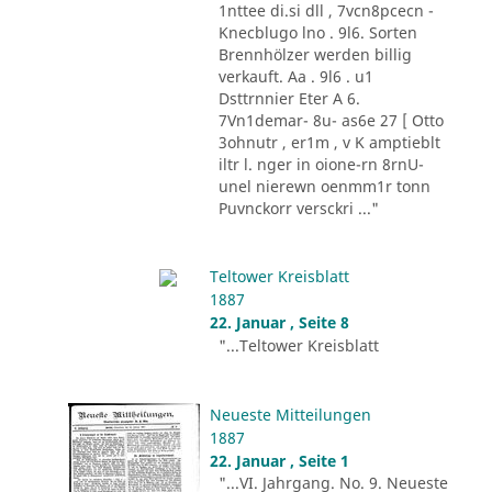
1nttee di.si dll , 7vcn8pcecn -
Knecblugo lno . 9l6. Sorten
Brennhölzer werden billig
verkauft. Aa . 9l6 . u1
Dsttrnnier Eter A 6.
7Vn1demar- 8u- as6e 27 [ Otto
3ohnutr , er1m , v K amptieblt
iltr l. nger in oione-rn 8rnU-
unel nierewn oenmm1r tonn
Puvnckorr versckri ..."
Teltower Kreisblatt
1887
22. Januar , Seite 8
"...Teltower Kreisblatt
Neueste Mitteilungen
1887
22. Januar , Seite 1
"...VI. Jahrgang. No. 9. Neueste