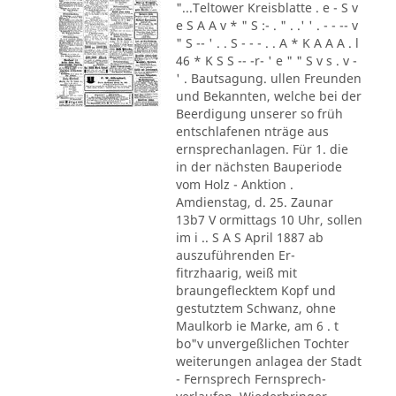
"...Teltower Kreisblatte . e - S v
e S A A v * " S :- . " . .' ' . - - -- v
" S -- ' . . S - - - . . A * K A A A . l
46 * K S S -- -r- ' e " " S v s . v -
' . Bautsagung. ullen Freunden
und Bekannten, welche bei der
Beerdigung unserer so früh
entschlafenen nträge aus
ernsprechanlagen. Für 1. die
in der nächsten Bauperiode
vom Holz - Anktion .
Amdienstag, d. 25. Zaunar
13b7 V ormittags 10 Uhr, sollen
im i .. S A S April 1887 ab
auszuführenden Er-
fitrzhaarig, weiß mit
braungeflecktem Kopf und
gestutztem Schwanz, ohne
Maulkorb ie Marke, am 6 . t
bo"v unvergeßlichen Tochter
weiterungen anlagea der Stadt
- Fernsprech Fernsprech-