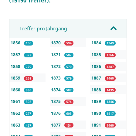
(15190 Treffer):
Treffer pro Jahrgang
1856
1870
1884
156
594
1249
1857
1871
1885
327
582
1266
1858
1872
1886
279
570
1387
1859
1873
1887
268
579
1460
1860
1874
1888
336
587
1435
1861
1875
1889
392
576
1346
1862
1876
1890
277
605
1417
1863
1877
1891
457
154
1460