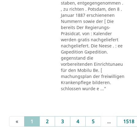
staben, entgegengenommen .
, zu richten . Potsdam, den 8 .
Januar 1887 erschienenen
Nummern sowie der [ Die
bereits Der Regierungs-
Präsidcat. von : Kalender
werden gratis nachgeliefert
nachgeliefert. Die Neese . : ee
Gxpedition Gxpedition.
gegenstand die
vorbereitenden Einrichtunaeu
für den Mobilu Be. [
machungsplan der freiwilligen
Krankenpflege bilderen.
schlossen wurde e ..."
(current)
«
1
2
3
4
5
...
1518