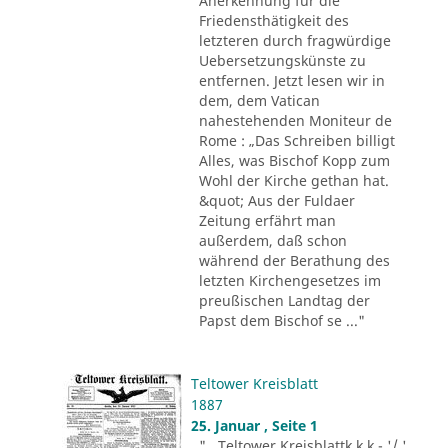
Anerkennung für die
Friedensthätigkeit des
letzteren durch fragwürdige
Uebersetzungskünste zu
entfernen. Jetzt lesen wir in
dem, dem Vatican
nahestehenden Moniteur de
Rome : „Das Schreiben billigt
Alles, was Bischof Kopp zum
Wohl der Kirche gethan hat.
&quot; Aus der Fuldaer
Zeitung erfährt man
außerdem, daß schon
während der Berathung des
letzten Kirchengesetzes im
preußischen Landtag der
Papst dem Bischof se ..."
Teltower Kreisblatt
1887
25. Januar , Seite 1
"...Teltower Kreisblattk k k - '/ '