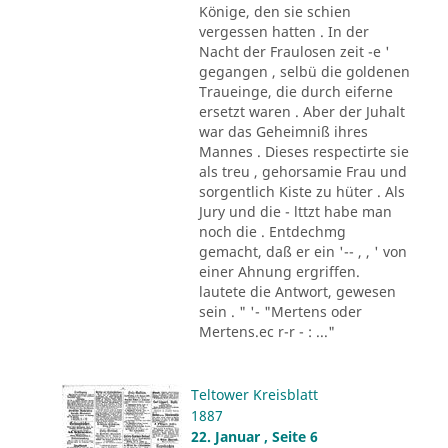
Könige, den sie schien
vergessen hatten . In der
Nacht der Fraulosen zeit -e '
gegangen , selbü die goldenen
Traueinge, die durch eiferne
ersetzt waren . Aber der Juhalt
war das Geheimniß ihres
Mannes . Dieses respectirte sie
als treu , gehorsamie Frau und
sorgentlich Kiste zu hüter . Als
Jury und die - lttzt habe man
noch die . Entdechmg
gemacht, daß er ein '-- , , ' von
einer Ahnung ergriffen.
lautete die Antwort, gewesen
sein . " '- "Mertens oder
Mertens.ec r-r - : ..."
Teltower Kreisblatt
1887
22. Januar , Seite 6