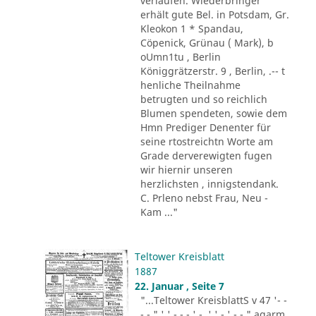
verlaufen. Wiederbringer
erhält gute Bel. in Potsdam, Gr.
Kleokon 1 * Spandau,
Cöpenick, Grünau ( Mark), b
oUmn1tu , Berlin
Königgrätzerstr. 9 , Berlin, .-- t
henliche Theilnahme
betrugten und so reichlich
Blumen spendeten, sowie dem
Hmn Prediger Denenter für
seine rtostreichtn Worte am
Grade derverewigten fugen
wir hiernir unseren
herzlichsten , innigstendank.
C. Prleno nebst Frau, Neu -
Kam ..."
Teltower Kreisblatt
1887
22. Januar , Seite 7
"...Teltower KreisblattS v 47 '- -
- - " ' ' - - - ' -. ' ' - ' -.-." agarm