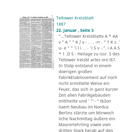
Teltower Kreisblatt
1887
22. Januar , Seite 3
"...Teltower Kreisblattv A * AA
v " A " " K / v - . . . -rr . " ´1 K s .'
u- e " " 'i l i . . - 'i S v -.". i A A S
* 1 .D S - Heilage zu issr. S des
Teltower lreisbl artes oro l67.
In Stolp entstand in einem
doerigen großen
FabrikEtablissement auf noch
nicht ermittelte Weise ein
Feuer, das sich in ganz kurzer
Zeit allen Fabrikgebäuden
mittheilte und ' "'- " tk3on
liaem Neubau im Nordca
Berlins stärzte um Minwoch
liche Nachmittag äußere ein
Maurerlehrling sowie vom
dritten Stock herab auf den