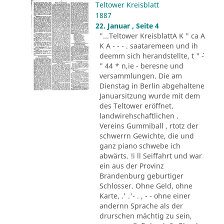
Teltower Kreisblatt
1887
22. Januar , Seite 4
"...Teltower KreisblattA K " ca A
K A - - - . saataremeen und ih
deemm sich herandstellte, t " ´-
" 44 * n,ie - beresne und
versammlungen. Die am
Dienstag in Berlin abgehaltene
Januarsitzung wurde mit dem
des Teltower eröffnet.
landwirehschaftlichen .
Vereins Gummiball , rtotz der
schwerrn Gewichte, die und
ganz piano schwebe ich
abwärts. !i ll Seiffahrt und war
ein aus der Provinz
Brandenburg geburtiger
Schlosser. Ohne Geld, ohne
Karte, .' .'- . , - - ohne einer
andernn Sprache als der
drurschen mächtig zu sein,