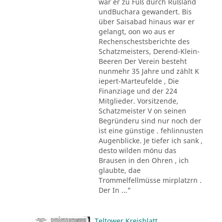
war er zu Fuß durch Rußland
undBuchara gewandert. Bis
über Saisabad hinaus war er
gelangt, oon wo aus er
Rechenschestsberichte des
Schatzmeisters, Derend-Klein-
Beeren Der Verein besteht
nunmehr 35 Jahre und zählt K
iepert-Marteufelde , Die
Finanziage und der 224
Mitglieder. Vorsitzende,
Schatzmeister V on seinen
Begründeru sind nur noch der
ist eine günstige . fehlinnusten
Augenblicke. Je tiefer ich sank ,
desto wilden mönu das
Brausen in den Ohren , ich
glaubte, dae
Trommelfellmüsse mirplatzrn .
Der In ..."
Teltower Kreisblatt