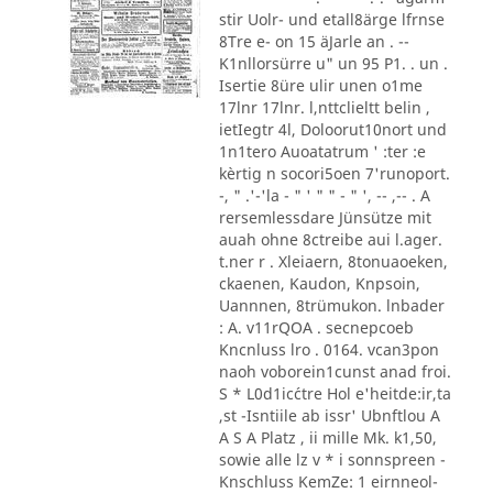
stir Uolr- und etall8ärge lfrnse
8Tre e- on 15 äJarle an . --
K1nllorsürre u" un 95 P1. . un .
Isertie 8üre ulir unen o1me
17lnr 17lnr. l,nttclieltt belin ,
ietIegtr 4l, Doloorut10nort und
1n1tero Auoatatrum ' :ter :e
kèrtig n socori5oen 7'runoport.
-, " .'-'la - " ' " " - " ', -- ,-- . A
rersemlessdare Jünsütze mit
auah ohne 8ctreibe aui l.ager.
t.ner r . Xleiaern, 8tonuaoeken,
ckaenen, Kaudon, Knpsoin,
Uannnen, 8trümukon. lnbader
: A. v11rQOA . secnepcoeb
Kncnluss lro . 0164. vcan3pon
naoh voborein1cunst anad froi.
S * L0d1ic´ctre Hol e'heitde:ir,ta
,st -Isntiile ab issr' Ubnftlou A
A S A Platz , ii mille Mk. k1,50,
sowie alle lz v * i sonnspreen -
Knschluss KemZe: 1 eirnneol-