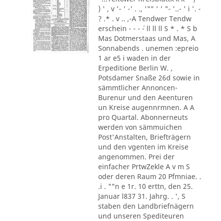
) ' , v '- ' -' . ., '"" ' ' "- '..- ' i '. -
? .* . v .. ,-A Tendwer Tendw
erschein - - - ´- ll ll ll S * . * S b
Mas Dotmerstaas und Mas, A
Sonnabends . unemen :epreio
1 ar e5 i waden in der
Erpeditione Berlin W. ,
Potsdamer Snaße 26d sowie in
sämmtlicher Annoncen-
Burenur und den Aeenturen
un Kreise augennrmnen. A A
pro Quartal. Abonnerneuts
werden von sämmuichen
Post'Anstalten, Briefträgern
und den vgenten im Kreise
angenommen. Prei der
einfacher PrtwZekle A v m S
oder deren Raum 20 Pfmniae. .
.i . ""n e 1r. 10 erttn, den 25.
Januar l837 31. Jahrg. . ', S
staben den Landbriefnägern
und unseren Spediteuren