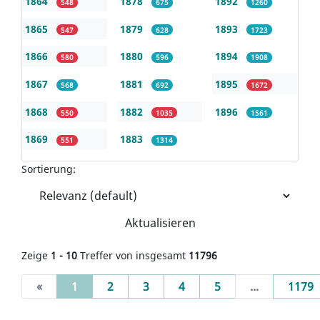
1864
1878
1892
548
675
1260
1865
1879
1893
547
628
1723
1866
1880
1894
580
596
1908
1867
1881
1895
568
692
1672
1868
1882
1896
550
1035
1561
1869
1883
551
1314
Sortierung:
Aktualisieren
Zeige
1 - 10
Treffer von insgesamt
11796
(current)
«
1
2
3
4
5
...
1179