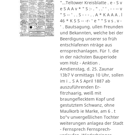
"...Teltower Kreisblatte . e - S v
e S A A v * " S :- . " . .' ' . - - -- v
" S -- ' . . S - - - . . A * K A A A . l
46 * K S S -- -r- ' e " " S v s . v -
' . Bautsagung. ullen Freunden
und Bekannten, welche bei der
Beerdigung unserer so früh
entschlafenen nträge aus
ernsprechanlagen. Für 1. die
in der nächsten Bauperiode
vom Holz - Anktion .
Amdienstag, d. 25. Zaunar
13b7 V ormittags 10 Uhr, sollen
im i .. S A S April 1887 ab
auszuführenden Er-
fitrzhaarig, weiß mit
braungeflecktem Kopf und
gestutztem Schwanz, ohne
Maulkorb ie Marke, am 6 . t
bo"v unvergeßlichen Tochter
weiterungen anlagea der Stadt
- Fernsprech Fernsprech-