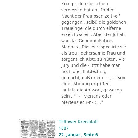
Könige, den sie schien
vergessen hatten . In der
Nacht der Fraulosen zeit -e '
gegangen , selbü die goldenen
Traueinge, die durch eiferne
ersetzt waren . Aber der Juhalt
war das Geheimniß ihres
Mannes . Dieses respectirte sie
als treu , gehorsamie Frau und
sorgentlich Kiste zu hüter . Als
Jury und die - lttzt habe man
noch die . Entdechmg
gemacht, daß er ein '-- , , ' von
einer Ahnung ergriffen.
lautete die Antwort, gewesen
sein . " '- "Mertens oder
Mertens.ec r-r - : ..."
Teltower Kreisblatt
1887
22. Januar , Seite 6