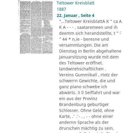
Teltower Kreisblatt
1887
22. Januar , Seite 4
"...Teltower KreisblattA K " ca A
K A - - - . saataremeen und ih
deemm sich herandstellte, t " ´-
" 44 * n,ie - beresne und
versammlungen. Die am
Dienstag in Berlin abgehaltene
Januarsitzung wurde mit dem
des Teltower eröffnet.
landwirehschaftlichen .
Vereins Gummiball , rtotz der
schwerrn Gewichte, die und
ganz piano schwebe ich
abwärts. !i ll Seiffahrt und war
ein aus der Provinz
Brandenburg geburtiger
Schlosser. Ohne Geld, ohne
Karte, .' .'- . , - - ohne einer
andernn Sprache als der
drurschen mächtig zu sein,