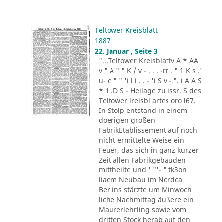
Teltower Kreisblatt
1887
22. Januar , Seite 3
"...Teltower Kreisblattv A * AA
v " A " " K / v - . . . -rr . " ´1 K s .'
u- e " " 'i l i . . - 'i S v -.". i A A S
* 1 .D S - Heilage zu issr. S des
Teltower lreisbl artes oro l67.
In Stolp entstand in einem
doerigen großen
FabrikEtablissement auf noch
nicht ermittelte Weise ein
Feuer, das sich in ganz kurzer
Zeit allen Fabrikgebäuden
mittheilte und ' "'- " tk3on
liaem Neubau im Nordca
Berlins stärzte um Minwoch
liche Nachmittag äußere ein
Maurerlehrling sowie vom
dritten Stock herab auf den