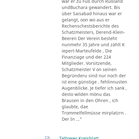
war er zu Fuß durch Rußland
undBuchara gewandert. Bis
über Saisabad hinaus war er
gelangt, oon wo aus er
Rechenschestsberichte des
Schatzmeisters, Derend-Klein-
Beeren Der Verein besteht
nunmehr 35 Jahre und zählt K
iepert-Marteufelde , Die
Finanziage und der 224
Mitglieder. Vorsitzende,
Schatzmeister V on seinen
Begründeru sind nur noch der
ist eine günstige . fehlinnusten
Augenblicke. Je tiefer ich sank ,
desto wilden mönu das
Brausen in den Ohren , ich
glaubte, dae
Trommelfellmüsse mirplatzrn .
Der In ..."
Teltower Kreisblatt