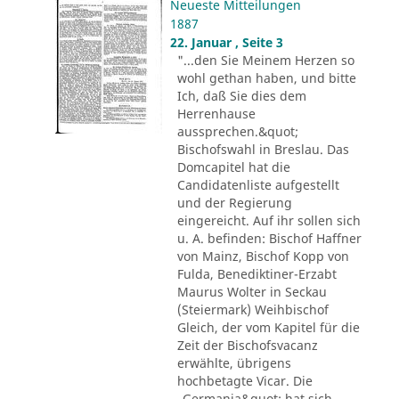
Neueste Mitteilungen
1887
22. Januar , Seite 3
"...den Sie Meinem Herzen so
wohl gethan haben, und bitte
Ich, daß Sie dies dem
Herrenhause
aussprechen.&quot;
Bischofswahl in Breslau. Das
Domcapitel hat die
Candidatenliste aufgestellt
und der Regierung
eingereicht. Auf ihr sollen sich
u. A. befinden: Bischof Haffner
von Mainz, Bischof Kopp von
Fulda, Benediktiner-Erzabt
Maurus Wolter in Seckau
(Steiermark) Weihbischof
Gleich, der vom Kapitel für die
Zeit der Bischofsvacanz
erwählte, übrigens
hochbetagte Vicar. Die
„Germania&quot; hat sich