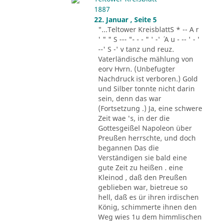
1887
22. Januar , Seite 5
"...Teltower KreisblattS * -- A r
' " " S --- "- - - " ' -' ´ A u - -- ' - '
--' S -' v tanz und reuz.
Vaterländische mählung von
eorv Hvrn. (Unbefugter
Nachdruck ist verboren.) Gold
und Silber tonnte nicht darin
sein, denn das war
(Fortsetzung .) Ja, eine schwere
Zeit wae 's, in der die
Gottesgeißel Napoleon über
Preußen herrschte, und doch
begannen Das die
Verständigen sie bald eine
gute Zeit zu heißen . eine
Kleinod , daß den Preußen
geblieben war, bietreue so
hell, daß es ür ihren irdischen
König, schimmerte ihnen den
Weg wies 1u dem himmlischen