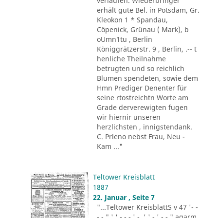
verlaufen. Wiederbringer
erhält gute Bel. in Potsdam, Gr.
Kleokon 1 * Spandau,
Cöpenick, Grünau ( Mark), b
oUmn1tu , Berlin
Königgrätzerstr. 9 , Berlin, .-- t
henliche Theilnahme
betrugten und so reichlich
Blumen spendeten, sowie dem
Hmn Prediger Denenter für
seine rtostreichtn Worte am
Grade derverewigten fugen
wir hiernir unseren
herzlichsten , innigstendank.
C. Prleno nebst Frau, Neu -
Kam ..."
Teltower Kreisblatt
1887
22. Januar , Seite 7
"...Teltower KreisblattS v 47 '- -
- - " ' ' - - - ' -. ' ' - ' -.-." agarm