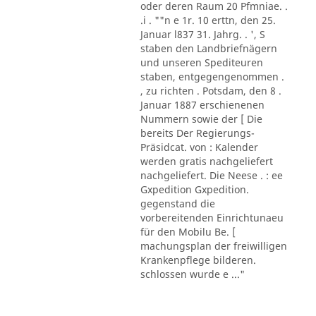
oder deren Raum 20 Pfmniae. .
.i . ""n e 1r. 10 erttn, den 25.
Januar l837 31. Jahrg. . ', S
staben den Landbriefnägern
und unseren Spediteuren
staben, entgegengenommen .
, zu richten . Potsdam, den 8 .
Januar 1887 erschienenen
Nummern sowie der [ Die
bereits Der Regierungs-
Präsidcat. von : Kalender
werden gratis nachgeliefert
nachgeliefert. Die Neese . : ee
Gxpedition Gxpedition.
gegenstand die
vorbereitenden Einrichtunaeu
für den Mobilu Be. [
machungsplan der freiwilligen
Krankenpflege bilderen.
schlossen wurde e ..."