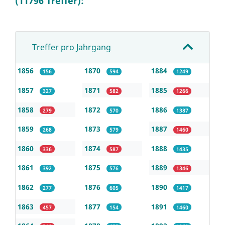
(11796 Treffer):
Treffer pro Jahrgang
1856
1870
1884
156
594
1249
1857
1871
1885
327
582
1266
1858
1872
1886
279
570
1387
1859
1873
1887
268
579
1460
1860
1874
1888
336
587
1435
1861
1875
1889
392
576
1346
1862
1876
1890
277
605
1417
1863
1877
1891
457
154
1460