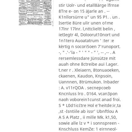
stir Uolr- und etall8ärge lfrnse
8Tre e- on 15 äJarle an . --
K1nllorsürre u" un 95 P1. . un .
Isertie 8üre ulir unen o1me
17lnr 17lnr. l,nttclieltt belin ,
ietIegtr 4l, Doloorut10nort und
1n1tero Auoatatrum ' :ter :e
kèrtig n socori5oen 7'runoport.
-, " .'-'la - " ' " " - " ', -- ,-- . A
rersemlessdare Jünsütze mit
auah ohne 8ctreibe aui l.ager.
t.ner r . Xleiaern, 8tonuaoeken,
ckaenen, Kaudon, Knpsoin,
Uannnen, 8trümukon. lnbader
: A. v11rQOA . secnepcoeb
Kncnluss lro . 0164. vcan3pon
naoh voborein1cunst anad froi.
S * L0d1ic´ctre Hol e'heitde:ir,ta
,st -Isntiile ab issr' Ubnftlou A
A S A Platz , ii mille Mk. k1,50,
sowie alle lz v * i sonnspreen -
Knschluss KemZe: 1 eirnneol-