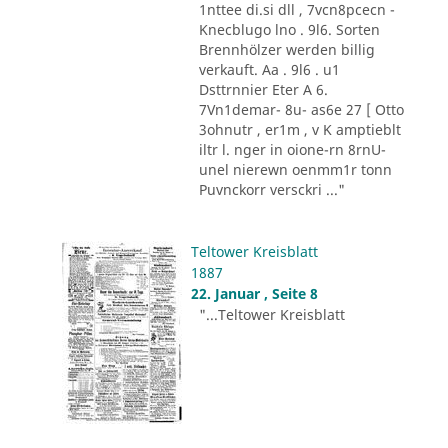
1nttee di.si dll , 7vcn8pcecn -
Knecblugo lno . 9l6. Sorten
Brennhölzer werden billig
verkauft. Aa . 9l6 . u1
Dsttrnnier Eter A 6.
7Vn1demar- 8u- as6e 27 [ Otto
3ohnutr , er1m , v K amptieblt
iltr l. nger in oione-rn 8rnU-
unel nierewn oenmm1r tonn
Puvnckorr versckri ..."
Teltower Kreisblatt
1887
22. Januar , Seite 8
"...Teltower Kreisblatt