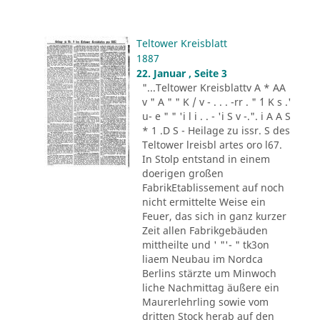
Teltower Kreisblatt
1887
22. Januar , Seite 3
"...Teltower Kreisblattv A * AA
v " A " " K / v - . . . -rr . " ´1 K s .'
u- e " " 'i l i . . - 'i S v -.". i A A S
* 1 .D S - Heilage zu issr. S des
Teltower lreisbl artes oro l67.
In Stolp entstand in einem
doerigen großen
FabrikEtablissement auf noch
nicht ermittelte Weise ein
Feuer, das sich in ganz kurzer
Zeit allen Fabrikgebäuden
mittheilte und ' "'- " tk3on
liaem Neubau im Nordca
Berlins stärzte um Minwoch
liche Nachmittag äußere ein
Maurerlehrling sowie vom
dritten Stock herab auf den