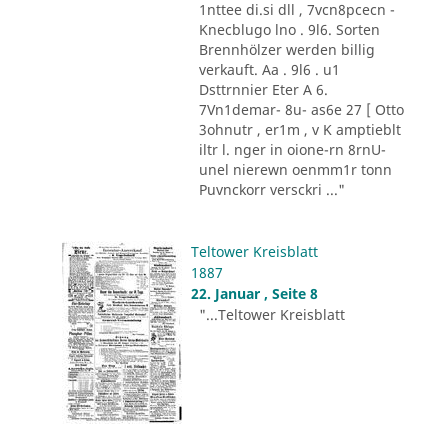
1nttee di.si dll , 7vcn8pcecn -
Knecblugo lno . 9l6. Sorten
Brennhölzer werden billig
verkauft. Aa . 9l6 . u1
Dsttrnnier Eter A 6.
7Vn1demar- 8u- as6e 27 [ Otto
3ohnutr , er1m , v K amptieblt
iltr l. nger in oione-rn 8rnU-
unel nierewn oenmm1r tonn
Puvnckorr versckri ..."
Teltower Kreisblatt
1887
22. Januar , Seite 8
"...Teltower Kreisblatt