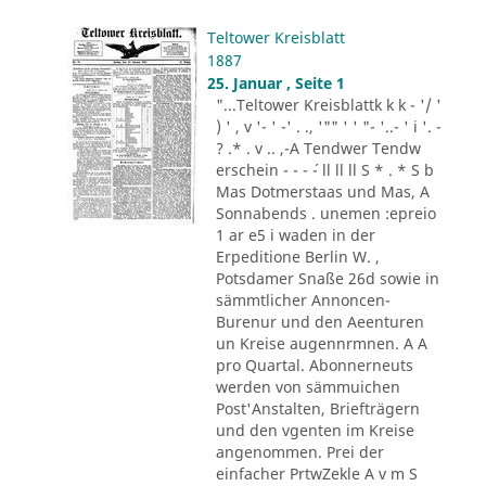
Teltower Kreisblatt
1887
25. Januar , Seite 1
"...Teltower Kreisblattk k k - '/ '
) ' , v '- ' -' . ., '"" ' ' "- '..- ' i '. -
? .* . v .. ,-A Tendwer Tendw
erschein - - - ´- ll ll ll S * . * S b
Mas Dotmerstaas und Mas, A
Sonnabends . unemen :epreio
1 ar e5 i waden in der
Erpeditione Berlin W. ,
Potsdamer Snaße 26d sowie in
sämmtlicher Annoncen-
Burenur und den Aeenturen
un Kreise augennrmnen. A A
pro Quartal. Abonnerneuts
werden von sämmuichen
Post'Anstalten, Briefträgern
und den vgenten im Kreise
angenommen. Prei der
einfacher PrtwZekle A v m S