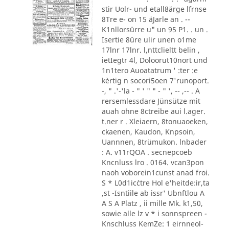
stir Uolr- und etall8ärge lfrnse
8Tre e- on 15 äJarle an . --
K1nllorsürre u" un 95 P1. . un .
Isertie 8üre ulir unen o1me
17lnr 17lnr. l,nttclieltt belin ,
ietIegtr 4l, Doloorut10nort und
1n1tero Auoatatrum ' :ter :e
kèrtig n socori5oen 7'runoport.
-, " .'-'la - " ' " " - " ', -- ,-- . A
rersemlessdare Jünsütze mit
auah ohne 8ctreibe aui l.ager.
t.ner r . Xleiaern, 8tonuaoeken,
ckaenen, Kaudon, Knpsoin,
Uannnen, 8trümukon. lnbader
: A. v11rQOA . secnepcoeb
Kncnluss lro . 0164. vcan3pon
naoh voborein1cunst anad froi.
S * L0d1ic´ctre Hol e'heitde:ir,ta
,st -Isntiile ab issr' Ubnftlou A
A S A Platz , ii mille Mk. k1,50,
sowie alle lz v * i sonnspreen -
Knschluss KemZe: 1 eirnneol-