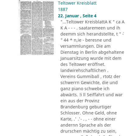
Teltower Kreisblatt
1887
22. Januar , Seite 4
"...Teltower KreisblattA K " ca A
K A - - - . saataremeen und ih
deemm sich herandstellte, t " ´-
" 44 * n,ie - beresne und
versammlungen. Die am
Dienstag in Berlin abgehaltene
Januarsitzung wurde mit dem
des Teltower eröffnet.
landwirehschaftlichen .
Vereins Gummiball , rtotz der
schwerrn Gewichte, die und
ganz piano schwebe ich
abwärts. !i ll Seiffahrt und war
ein aus der Provinz
Brandenburg geburtiger
Schlosser. Ohne Geld, ohne
Karte, .' .'- . , - - ohne einer
andernn Sprache als der
drurschen mächtig zu sein,