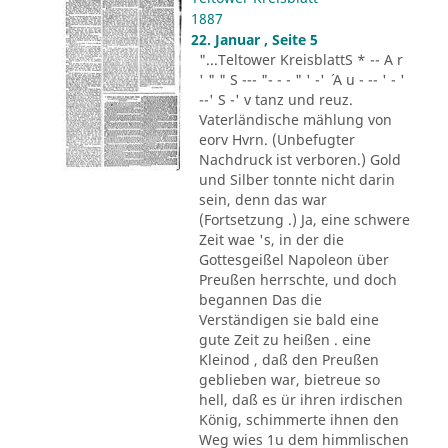
1887
22. Januar , Seite 5
"...Teltower KreisblattS * -- A r
' " " S --- "- - - " ' -' ´ A u - -- ' - '
--' S -' v tanz und reuz.
Vaterländische mählung von
eorv Hvrn. (Unbefugter
Nachdruck ist verboren.) Gold
und Silber tonnte nicht darin
sein, denn das war
(Fortsetzung .) Ja, eine schwere
Zeit wae 's, in der die
Gottesgeißel Napoleon über
Preußen herrschte, und doch
begannen Das die
Verständigen sie bald eine
gute Zeit zu heißen . eine
Kleinod , daß den Preußen
geblieben war, bietreue so
hell, daß es ür ihren irdischen
König, schimmerte ihnen den
Weg wies 1u dem himmlischen