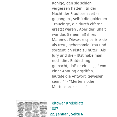
Könige, den sie schien
vergessen hatten . In der
Nacht der Fraulosen zeit -e '
gegangen , selbü die goldenen
Traueinge, die durch eiferne
ersetzt waren . Aber der Juhalt
war das Geheimniß ihres
Mannes . Dieses respectirte sie
als treu , gehorsamie Frau und
sorgentlich Kiste zu hüter . Als
Jury und die - lttzt habe man
noch die . Entdechmg
gemacht, daß er ein '-- , , ' von
einer Ahnung ergriffen.
lautete die Antwort, gewesen
sein . " '- "Mertens oder
Mertens.ec r-r - : ..."
Teltower Kreisblatt
1887
22. Januar , Seite 6