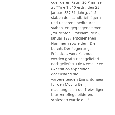
oder deren Raum 20 Pfmniae. .
.i . ""n e 1r. 10 erttn, den 25.
Januar l837 31. Jahrg. . ', S
staben den Landbriefnägern
und unseren Spediteuren
staben, entgegengenommen .
, zu richten . Potsdam, den 8 .
Januar 1887 erschienenen
Nummern sowie der [ Die
bereits Der Regierungs-
Präsidcat. von : Kalender
werden gratis nachgeliefert
nachgeliefert. Die Neese . : ee
Gxpedition Gxpedition.
gegenstand die
vorbereitenden Einrichtunaeu
für den Mobilu Be. [
machungsplan der freiwilligen
Krankenpflege bilderen.
schlossen wurde e ..."