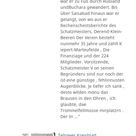
war er zu Fuß durch Rußland
undBuchara gewandert. Bis
über Saisabad hinaus war er
gelangt, oon wo aus er
Rechenschestsberichte des
Schatzmeisters, Derend-Klein-
Beeren Der Verein besteht
nunmehr 35 Jahre und zählt K
iepert-Marteufelde , Die
Finanziage und der 224
Mitglieder. Vorsitzende,
Schatzmeister V on seinen
Begründeru sind nur noch der
ist eine günstige . fehlinnusten
Augenblicke. Je tiefer ich sank ,
desto wilden mönu das
Brausen in den Ohren , ich
glaubte, dae
Trommelfellmüsse mirplatzrn .
Der In ..."
Teltower Kreisblatt