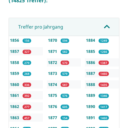
(14825 Treffer):
Treffer pro Jahrgang
1856
1870
1884
156
594
1249
1857
1871
1885
327
582
1266
1858
1872
1886
279
570
1387
1859
1873
1887
268
579
1460
1860
1874
1888
336
587
1435
1861
1875
1889
392
576
1346
1862
1876
1890
277
605
1417
1863
1877
1891
457
154
1460