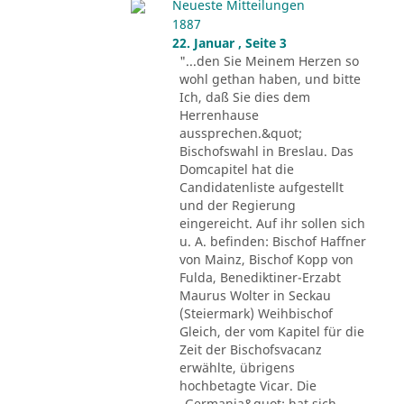
Neueste Mitteilungen
1887
22. Januar , Seite 3
"...den Sie Meinem Herzen so
wohl gethan haben, und bitte
Ich, daß Sie dies dem
Herrenhause
aussprechen.&quot;
Bischofswahl in Breslau. Das
Domcapitel hat die
Candidatenliste aufgestellt
und der Regierung
eingereicht. Auf ihr sollen sich
u. A. befinden: Bischof Haffner
von Mainz, Bischof Kopp von
Fulda, Benediktiner-Erzabt
Maurus Wolter in Seckau
(Steiermark) Weihbischof
Gleich, der vom Kapitel für die
Zeit der Bischofsvacanz
erwählte, übrigens
hochbetagte Vicar. Die
„Germania&quot; hat sich