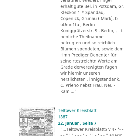
verlaufen. Wiederbringer
erhält gute Bel. in Potsdam, Gr.
Kleokon 1 * Spandau,
Cöpenick, Grünau ( Mark), b
oUmn1tu , Berlin
Königgrätzerstr. 9 , Berlin, .-- t
henliche Theilnahme
betrugten und so reichlich
Blumen spendeten, sowie dem
Hmn Prediger Denenter für
seine rtostreichtn Worte am
Grade derverewigten fugen
wir hiernir unseren
herzlichsten , innigstendank.
C. Prleno nebst Frau, Neu -
Kam ..."
Teltower Kreisblatt
1887
22. Januar , Seite 7
"...Teltower KreisblattS v 47 '- -
- - " ' ' - - - ' -. ' ' - ' -.-." agarm