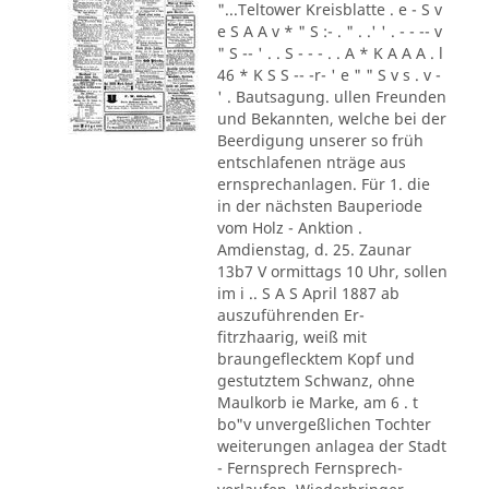
"...Teltower Kreisblatte . e - S v
e S A A v * " S :- . " . .' ' . - - -- v
" S -- ' . . S - - - . . A * K A A A . l
46 * K S S -- -r- ' e " " S v s . v -
' . Bautsagung. ullen Freunden
und Bekannten, welche bei der
Beerdigung unserer so früh
entschlafenen nträge aus
ernsprechanlagen. Für 1. die
in der nächsten Bauperiode
vom Holz - Anktion .
Amdienstag, d. 25. Zaunar
13b7 V ormittags 10 Uhr, sollen
im i .. S A S April 1887 ab
auszuführenden Er-
fitrzhaarig, weiß mit
braungeflecktem Kopf und
gestutztem Schwanz, ohne
Maulkorb ie Marke, am 6 . t
bo"v unvergeßlichen Tochter
weiterungen anlagea der Stadt
- Fernsprech Fernsprech-