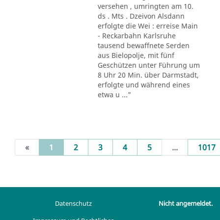
versehen , umringten am 10.
ds . Mts . Dzeivon Alsdann
erfolgte die Wei : erreise Main
- Reckarbahn Karlsruhe
tausend bewaffnete Serden
aus Bielopolje, mit fünf
Geschützen unter Führung um
8 Uhr 20 Min. über Darmstadt,
erfolgte und während eines
etwa u ..."
(current)
«
1
2
3
4
5
...
1017
Datenschutz
Nicht angemeldet.