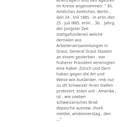
Briefträgern und den Agenten
im Kreise angenommen. " 85.
Amtliches Amtliches. Berlin ,
den 24 . Inli 1885 . in erlin den
25 . Juli l885. erlin. . 30. . Jahrg.
der jüngster Zeit
stattgefundeneii welche
dernalen aus
Arbeiterversammlungen in
Graut, General Graut Staaten
an einem gesterben . von
früherer Präsident Vereinigten
eine Kabel- Zürich und Dern
haben gegen die Art und
Weise wie Ausländer, rmb nur
zu oft Schweizer ihren Stellen
protestirt, esten ord - Amerika ,
ist , wie soeben
schweizarisches Brod
depesche ausnew -ihork
meldet, amdonnerstag , den
..."