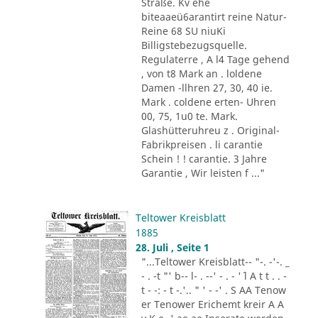
Straße. Kv ehe
biteaaeü6arantirt reine Natur-
Reine 68 SU niuKi
Billigstebezugsquelle.
Regulaterre , A l4 Tage gehend
, von t8 Mark an . loldene
Damen -llhren 27, 30, 40 ie.
Mark . coldene erten- Uhren
00, 75, 1u0 te. Mark.
Glashütteruhreu z . Original-
Fabrikpreisen . li carantie
Schein ! ! carantie. 3 Jahre
Garantie , Wir leisten f ..."
Teltower Kreisblatt
1885
28. Juli , Seite 1
"...Teltower Kreisblatt-- "-. -'-. _
- . -t "' b-- l- . --' - . - '´ l A t t . . -
t - -: - t -.'.. " ' - -' . S AA Tenow
er Tenower Erichemt kreir A A