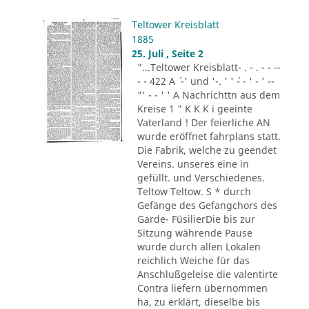
Teltower Kreisblatt
1885
25. Juli , Seite 2
"...Teltower Kreisblatt- . - . - - --
- - 422 A ´ -' und '-. ' ' ´- - ' - ' --
"' - - ' ' A Nachrichttn aus dem
Kreise 1 " K K K i geeinte
Vaterland ! Der feierliche AN
wurde eröffnet fahrplans statt.
Die Fabrik, welche zu geendet
Vereins. unseres eine in
gefüllt. und Verschiedenes.
Teltow Teltow. S * durch
Gefänge des Gefangchors des
Garde- FüsilierDie bis zur
Sitzung währende Pause
wurde durch allen Lokalen
reichlich Weiche für das
Anschlußgeleise die valentirte
Contra liefern übernommen
ha, zu erklärt, dieselbe bis