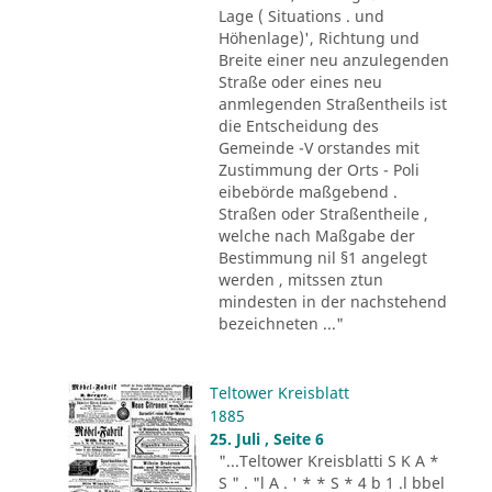
Lage ( Situations . und
Höhenlage)', Richtung und
Breite einer neu anzulegenden
Straße oder eines neu
anmlegenden Straßentheils ist
die Entscheidung des
Gemeinde -V orstandes mit
Zustimmung der Orts - Poli
eibebörde maßgebend .
Straßen oder Straßentheile ,
welche nach Maßgabe der
Bestimmung nil §1 angelegt
werden , mitssen ztun
mindesten in der nachstehend
bezeichneten ..."
Teltower Kreisblatt
1885
25. Juli , Seite 6
"...Teltower Kreisblatti S K A *
S " . "l A . ' * * S * 4 b 1 .l bbel