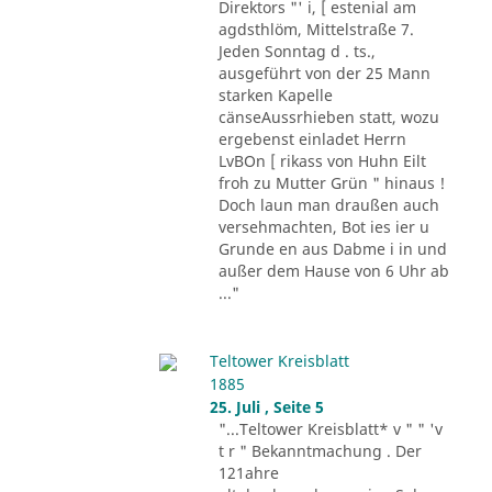
Direktors "' i, [ estenial am
agdsthlöm, Mittelstraße 7.
Jeden Sonntag d . ts.,
ausgeführt von der 25 Mann
starken Kapelle
cänseAussrhieben statt, wozu
ergebenst einladet Herrn
LvBOn [ rikass von Huhn Eilt
froh zu Mutter Grün " hinaus !
Doch laun man draußen auch
versehmachten, Bot ies ier u
Grunde en aus Dabme i in und
außer dem Hause von 6 Uhr ab
..."
Teltower Kreisblatt
1885
25. Juli , Seite 5
"...Teltower Kreisblatt* v " " 'v
t r " Bekanntmachung . Der
121ahre