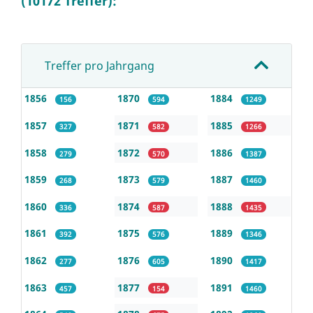
(10172 Treffer):
Treffer pro Jahrgang
1856
1870
1884
156
594
1249
1857
1871
1885
327
582
1266
1858
1872
1886
279
570
1387
1859
1873
1887
268
579
1460
1860
1874
1888
336
587
1435
1861
1875
1889
392
576
1346
1862
1876
1890
277
605
1417
1863
1877
1891
457
154
1460