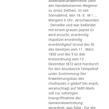
alteknabecarlwenneine Sohn
des Handelsmannes Wegener
zu Grosz Ziethen, ist seit
Sonnabend, den 18. d . M ! . ,
Morgens 6 Uhr, verschwunden
. Derselbe und war bekleidet
mit einem grauen Jaqnet Es
wird ersucht, erordnnllg
rtspolizei-erordnnllg
erordnnllgAuf Grund des §5
des Gesetzes vom 11 . März
1850 und des § 62 dek
Kreisordnung vom 13 .
Dezember t872 wird hierdurch
für den Anusbezirk Tempelhof
unter Zustimmung Der
Erweitenungsbau des
chulhaules n gödorf bei enpih,
veranschlagt auf 5600 Mark,
soll zur sofortigen
Inangriffnahme der
Gemeindevertretung
verordnet, was folgt : Für die