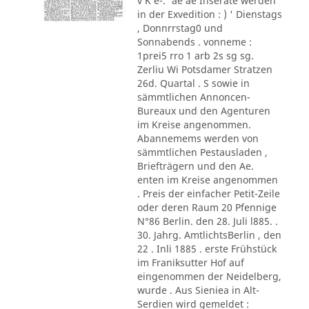
v K e-.' ae ae Inserate werden
in der Exvedition : ) ' Dienstags
, Donnrrstag0 und
Sonnabends . vonneme :
1prei5 rro 1 arb 2s sg sg.
Zerliu Wi Potsdamer Stratzen
26d. Quartal . S sowie in
sämmtlichen Annoncen-
Bureaux und den Agenturen
im Kreise angenommen.
Abannemems werden von
sämmtlichen Pestausladen ,
Briefträgern und den Ae.
enten im Kreise angenommen
. Preis der einfacher Petit-Zeile
oder deren Raum 20 Pfennige
N°86 Berlin. den 28. Juli l885. .
30. Jahrg. AmtlichtsBerlin , den
22 . Inli 1885 . erste Frühstück
im Franiksutter Hof auf
eingenommen der Neidelberg,
wurde . Aus Sieniea in Alt-
Serdien wird gemeldet :