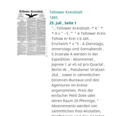
Teltower Kreisblatt
1885
25. Juli , Seite 1
"...Teltower Kreisblatt- * K ' *
* A v " - S ,"' " A Teltower Kreis
Teltow er Krei s b latt. .
Erscheint * v "S - A Dienstags,
onnerstags und Sonnabends .
S Inserate A werden in der
Expedition : Abonnemet ,
Jopreie 1 ar e5 sd pro Quartal .
Berlin W. , Potsdamer Stratzen
26d. . sowie in sämmtlichen
binoncen-Bureaux und deii
Agenturen im Kreise
angenommen. Preis der
einfacher Petit-Zeile oder
deren Raum 20 Pfennige. "
Abonnements werden von
sämmtlichen Post-Anstalten,