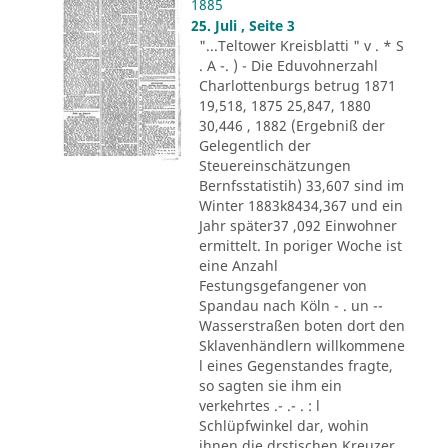
1885
25. Juli , Seite 3
"...Teltower Kreisblatti " v . * S
. A -. ) - Die Eduvohnerzahl
Charlottenburgs betrug 1871
19,518, 1875 25,847, 1880
30,446 , 1882 (Ergebniß der
Gelegentlich der
Steuereinschätzungen
Bernfsstatistih) 33,607 sind im
Winter 1883k8434,367 und ein
Jahr später37 ,092 Einwohner
ermittelt. In poriger Woche ist
eine Anzahl
Festungsgefangener von
Spandau nach Köln - . un --
Wasserstraßen boten dort den
Sklavenhändlern willkommene
l eines Gegenstandes fragte,
so sagten sie ihm ein
verkehrtes .- .- . : l
Schlüpfwinkel dar, wohin
ihnen die drstischen Kreuzer