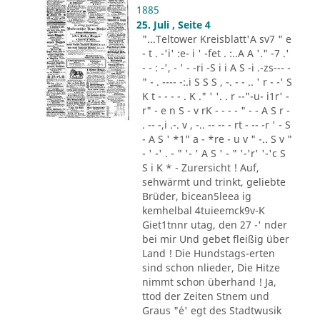
1885
25. Juli , Seite 4
"...Teltower Kreisblatt'A sv7 " e
- t . -'i' :e- i ' -fet . :..A A '." -7 .'
- - : -', - ' - -ri -S i i A S -i .-zs--- -
" - . ---- -:.i S S S , -. - - .. ' r - -' S
K t - - - - . K ." ' '. . r --"-u- i1r' -
r" - e n S - v rK - - - - " - - A S r -
. -- -,i .-. v , -.. -- -- - rt - -- -r ' - S
- A S ' *1" a - *re - u v " -.. S v "
- ' -' . - " '- ' A S ' - " '-'r' '-'c S
S i K * - Zurersicht ! Auf,
sehwärmt und trinkt, geliebte
Brüder, bicean5leea ig
kemhelbal 4tuieemck9v-K
Giet1tnnr utag, den 27 -' nder
bei mir Und gebet fleißig über
Land ! Die Hundstags-erten
sind schon nlieder, Die Hitze
nimmt schon überhand ! Ja,
ttod der Zeiten Stnem und
Graus "´e' egt des Stadtwusik