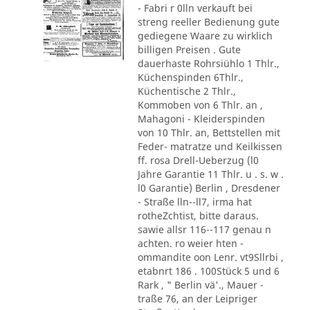
- Fabri r 0lln verkauft bei
streng reeller Bedienung gute
gediegene Waare zu wirklich
billigen Preisen . Gute
dauerhaste Rohrsiühlo 1 Thlr.,
Küchenspinden 6Thlr.,
Küchentische 2 Thlr.,
Kommoben von 6 Thlr. an ,
Mahagoni - Kleiderspinden
von 10 Thlr. an, Bettstellen mit
Feder- matratze und Keilkissen
ff. rosa Drell-Ueberzug (l0
Jahre Garantie 11 Thlr. u . s. w .
l0 Garantie) Berlin , Dresdener
- Straße lln--ll7, irma hat
rotheZchtist, bitte daraus.
sawie allsr 116--117 genau n
achten. ro weier hten -
ommandite oon Lenr. vt9Sllrbi ,
etabnrt 186 . 100Stück 5 und 6
Rark , " Berlin vä'., Mauer -
traße 76, an der Leipriger