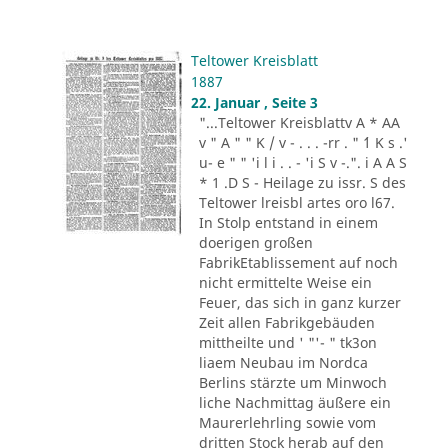
Teltower Kreisblatt
1887
22. Januar , Seite 3
"...Teltower Kreisblattv A * AA
v " A " " K / v - . . . -rr . " ´1 K s .'
u- e " " 'i l i . . - 'i S v -.". i A A S
* 1 .D S - Heilage zu issr. S des
Teltower lreisbl artes oro l67.
In Stolp entstand in einem
doerigen großen
FabrikEtablissement auf noch
nicht ermittelte Weise ein
Feuer, das sich in ganz kurzer
Zeit allen Fabrikgebäuden
mittheilte und ' "'- " tk3on
liaem Neubau im Nordca
Berlins stärzte um Minwoch
liche Nachmittag äußere ein
Maurerlehrling sowie vom
dritten Stock herab auf den