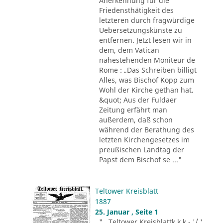
Anerkennung für die
Friedensthätigkeit des
letzteren durch fragwürdige
Uebersetzungskünste zu
entfernen. Jetzt lesen wir in
dem, dem Vatican
nahestehenden Moniteur de
Rome : „Das Schreiben billigt
Alles, was Bischof Kopp zum
Wohl der Kirche gethan hat.
&quot; Aus der Fuldaer
Zeitung erfährt man
außerdem, daß schon
während der Berathung des
letzten Kirchengesetzes im
preußischen Landtag der
Papst dem Bischof se ..."
Teltower Kreisblatt
1887
25. Januar , Seite 1
"...Teltower Kreisblattk k k - '/ '