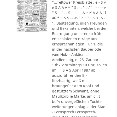
"...Teltower Kreisblatte . e - S v
e S A A v * " S :- . " . .' ' . - - -- v
" S -- ' . . S - - - . . A * K A A A . l
46 * K S S -- -r- ' e " " S v s . v -
' . Bautsagung. ullen Freunden
und Bekannten, welche bei der
Beerdigung unserer so früh
entschlafenen nträge aus
ernsprechanlagen. Für 1. die
in der nächsten Bauperiode
vom Holz - Anktion .
Amdienstag, d. 25. Zaunar
13b7 V ormittags 10 Uhr, sollen
im i .. S A S April 1887 ab
auszuführenden Er-
fitrzhaarig, weiß mit
braungeflecktem Kopf und
gestutztem Schwanz, ohne
Maulkorb ie Marke, am 6 . t
bo"v unvergeßlichen Tochter
weiterungen anlagea der Stadt
- Fernsprech Fernsprech-