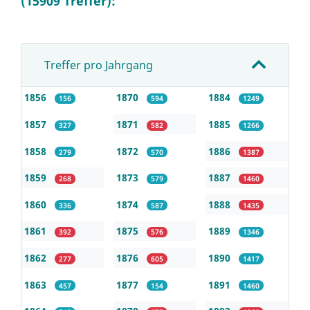
(15909 Treffer):
Treffer pro Jahrgang
1856
1870
1884
156
594
1249
1857
1871
1885
327
582
1266
1858
1872
1886
279
570
1387
1859
1873
1887
268
579
1460
1860
1874
1888
336
587
1435
1861
1875
1889
392
576
1346
1862
1876
1890
277
605
1417
1863
1877
1891
457
154
1460