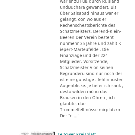
war er zu Fuß durch Rußland
undBuchara gewandert. Bis
über Saisabad hinaus war er
gelangt, oon wo aus er
Rechenschestsberichte des
Schatzmeisters, Derend-Klein-
Beeren Der Verein besteht
nunmehr 35 Jahre und zählt K
iepert-Marteufelde , Die
Finanziage und der 224
Mitglieder. Vorsitzende,
Schatzmeister V on seinen
Begründeru sind nur noch der
ist eine günstige . fehlinnusten
Augenblicke. Je tiefer ich sank ,
desto wilden mönu das
Brausen in den Ohren , ich
glaubte, dae
Trommelfellmüsse mirplatzrn .
Der In ..."
Teltower Kreisblatt