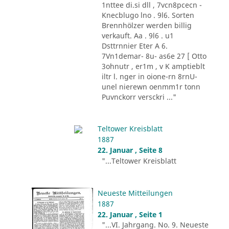
1nttee di.si dll , 7vcn8pcecn -
Knecblugo lno . 9l6. Sorten
Brennhölzer werden billig
verkauft. Aa . 9l6 . u1
Dsttrnnier Eter A 6.
7Vn1demar- 8u- as6e 27 [ Otto
3ohnutr , er1m , v K amptieblt
iltr l. nger in oione-rn 8rnU-
unel nierewn oenmm1r tonn
Puvnckorr versckri ..."
Teltower Kreisblatt
1887
22. Januar , Seite 8
"...Teltower Kreisblatt
Neueste Mitteilungen
1887
22. Januar , Seite 1
"...VI. Jahrgang. No. 9. Neueste