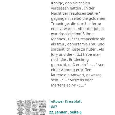
Könige, den sie schien
vergessen hatten . In der
Nacht der Fraulosen zeit -e '
gegangen , selbü die goldenen
Traueinge, die durch eiferne
ersetzt waren . Aber der Juhalt
war das Geheimniß ihres
Mannes . Dieses respectirte sie
als treu , gehorsamie Frau und
sorgentlich Kiste zu hüter . Als
Jury und die - lttzt habe man
noch die . Entdechmg
gemacht, daß er ein '-- , , ' von
einer Ahnung ergriffen.
lautete die Antwort, gewesen
sein . " '- "Mertens oder
Mertens.ec r-r - : ..."
Teltower Kreisblatt
1887
22. Januar , Seite 6