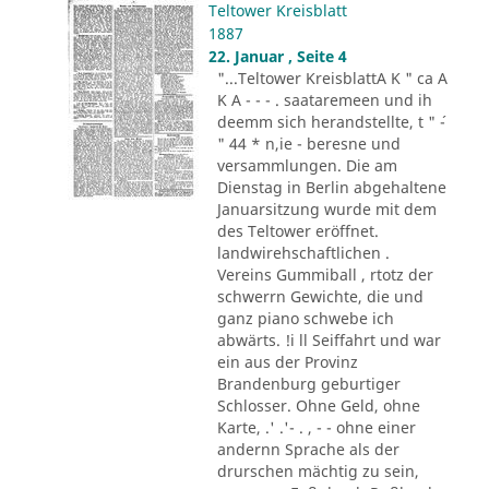
Teltower Kreisblatt
1887
22. Januar , Seite 4
"...Teltower KreisblattA K " ca A
K A - - - . saataremeen und ih
deemm sich herandstellte, t " ´-
" 44 * n,ie - beresne und
versammlungen. Die am
Dienstag in Berlin abgehaltene
Januarsitzung wurde mit dem
des Teltower eröffnet.
landwirehschaftlichen .
Vereins Gummiball , rtotz der
schwerrn Gewichte, die und
ganz piano schwebe ich
abwärts. !i ll Seiffahrt und war
ein aus der Provinz
Brandenburg geburtiger
Schlosser. Ohne Geld, ohne
Karte, .' .'- . , - - ohne einer
andernn Sprache als der
drurschen mächtig zu sein,