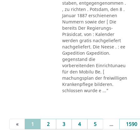
staben, entgegengenommen .
, zu richten . Potsdam, den 8 .
Januar 1887 erschienenen
Nummern sowie der [ Die
bereits Der Regierungs-
Präsidcat. von : Kalender
werden gratis nachgeliefert
nachgeliefert. Die Neese . : ee
Gxpedition Gxpedition.
gegenstand die
vorbereitenden Einrichtunaeu
für den Mobilu Be. [
machungsplan der freiwilligen
Krankenpflege bilderen.
schlossen wurde e ..."
(current)
«
1
2
3
4
5
...
1590