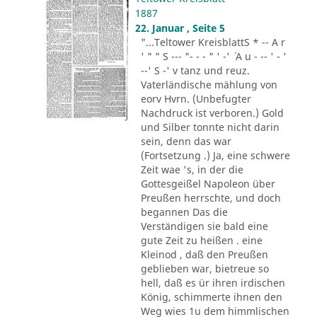
1887
22. Januar , Seite 5
"...Teltower KreisblattS * -- A r
' " " S --- "- - - " ' -' ´ A u - -- ' - '
--' S -' v tanz und reuz.
Vaterländische mählung von
eorv Hvrn. (Unbefugter
Nachdruck ist verboren.) Gold
und Silber tonnte nicht darin
sein, denn das war
(Fortsetzung .) Ja, eine schwere
Zeit wae 's, in der die
Gottesgeißel Napoleon über
Preußen herrschte, und doch
begannen Das die
Verständigen sie bald eine
gute Zeit zu heißen . eine
Kleinod , daß den Preußen
geblieben war, bietreue so
hell, daß es ür ihren irdischen
König, schimmerte ihnen den
Weg wies 1u dem himmlischen