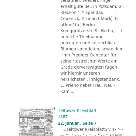
verlaufen. Wiederbringer
erhält gute Bel. in Potsdam, Gr.
Kleokon 1 * Spandau,
Cöpenick, Grünau ( Mark), b
oUmn1tu , Berlin
Königgrätzerstr. 9 , Berlin, .-- t
henliche Theilnahme
betrugten und so reichlich
Blumen spendeten, sowie dem
Hmn Prediger Denenter für
seine rtostreichtn Worte am
Grade derverewigten fugen
wir hiernir unseren
herzlichsten , innigstendank.
C. Prleno nebst Frau, Neu -
Kam ..."
Teltower Kreisblatt
1887
22. Januar , Seite 7
"...Teltower KreisblattS v 47 '- -
- - " ' ' - - - ' -. ' ' - ' -.-." agarm