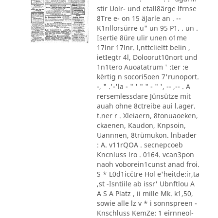
stir Uolr- und etall8ärge lfrnse
8Tre e- on 15 äJarle an . --
K1nllorsürre u" un 95 P1. . un .
Isertie 8üre ulir unen o1me
17lnr 17lnr. l,nttclieltt belin ,
ietIegtr 4l, Doloorut10nort und
1n1tero Auoatatrum ' :ter :e
kèrtig n socori5oen 7'runoport.
-, " .'-'la - " ' " " - " ', -- ,-- . A
rersemlessdare Jünsütze mit
auah ohne 8ctreibe aui l.ager.
t.ner r . Xleiaern, 8tonuaoeken,
ckaenen, Kaudon, Knpsoin,
Uannnen, 8trümukon. lnbader
: A. v11rQOA . secnepcoeb
Kncnluss lro . 0164. vcan3pon
naoh voborein1cunst anad froi.
S * L0d1ic´ctre Hol e'heitde:ir,ta
,st -Isntiile ab issr' Ubnftlou A
A S A Platz , ii mille Mk. k1,50,
sowie alle lz v * i sonnspreen -
Knschluss KemZe: 1 eirnneol-