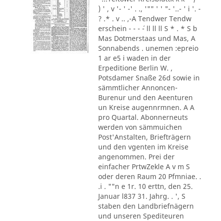
) ' , v '- ' -' . ., '"" ' ' "- '..- ' i '. -
? .* . v .. ,-A Tendwer Tendw
erschein - - - ´- ll ll ll S * . * S b
Mas Dotmerstaas und Mas, A
Sonnabends . unemen :epreio
1 ar e5 i waden in der
Erpeditione Berlin W. ,
Potsdamer Snaße 26d sowie in
sämmtlicher Annoncen-
Burenur und den Aeenturen
un Kreise augennrmnen. A A
pro Quartal. Abonnerneuts
werden von sämmuichen
Post'Anstalten, Briefträgern
und den vgenten im Kreise
angenommen. Prei der
einfacher PrtwZekle A v m S
oder deren Raum 20 Pfmniae. .
.i . ""n e 1r. 10 erttn, den 25.
Januar l837 31. Jahrg. . ', S
staben den Landbriefnägern
und unseren Spediteuren