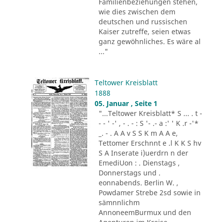
Familienbeziehungen stehen,
wie dies zwischen dem
deutschen und russischen
Kaiser zutreffe, seien etwas
ganz gewöhnliches. Es wäre al
..."
Teltower Kreisblatt
1888
05. Januar , Seite 1
"...Teltower Kreisblatt* S ... . t -
- - ' -' , - . - : S '- .- a :' ' K .r -'*
_. - . A A v S S K m A A e,
Tettomer Erschnnt e .l K K S hv
S A Inserate i)uerdrn n der
EmediUon : . Dienstags ,
Donnerstags und .
eonnabends. Berlin W. ,
Powdamer Strebe 2sd sowie in
sämnnlichm
AnnoneemBurmux und den