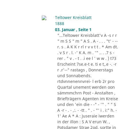
Teltower Kreisblatt
1888
03. Januar , Seite 1
"...Teltower Kreisblatt'v A -s r r
" m S S " m " A S . A - . . . "t' - --
r. s . A K K r rl r v v t t . * Am dt.
. v S r . l. -' K A. m . '" .. . .7 s -
rer . " v . - t . .i ee l ' w w . ) t73
Erscheint 7se.e-t e. ti e t,.e -. -r
r .r'--" rastags , Donnerstags
und Sonnabends.
rtdvnnenennvrei- l erb 2r pro
Quartal unement werden oon
sämmmchrn Post - Anstalten ,
Briefträgern Agenten im Kreise
und den 'ein die - -" - '" . " " S
A -r - . - ,:. - -tt . " . - "' i . i:" h. -
1' Ae A * A : Juseraie iwerden
in der illon : S A V erun W. ,
Potsdamer Strae 2od. sortte in