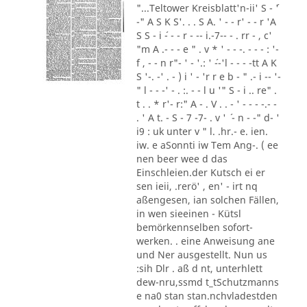
"...Teltower Kreisblatt'n-ii' S - ´'
-" A S K S'. . . S A. ' - - r' - - r 'A
S S - i ´- - - r - -- i.-7-- - . rr - , c'
"m A .- - - e " . v * ' - - -. - - - : '-
f , - - n r"- ' - '.: ' ´--'l - - - -tt A K
S '-. -' . - ) i ' - 'r r e b - " .- i -- '-
" l - - -' - . :. - - l u '" S - i .. re" .
t . . * r'- r:" A - . V . . - ' - - - -.- -
. ' A t. - S - 7 -7- . v ' ´ - n - -" d- '
i9 : uk unter v " l. .hr.- e. ien.
iw. e aSonnti iw Tem Ang-. ( ee
nen beer wee d das
Einschleien.der Kutsch ei er
sen ieii, .rerö' , en' - irt nq
aßengesen, ian solchen Fällen,
in wen sieeinen - Kütsl
bemörkennselben sofort-
werken. . eine Anweisung ane
und Ner ausgestellt. Nun us
:sih Dlr . aß d nt, unterhlett
dew-nru,ssmd t_tSchutzmanns
e na0 stan stan.nchvladestden