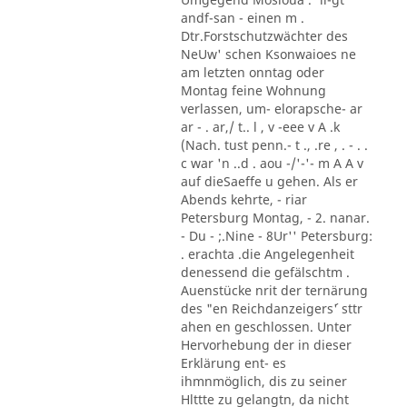
andf-san - einen m .
Dtr.Forstschutzwächter des
NeUw' schen Ksonwaioes ne
am letzten onntag oder
Montag feine Wohnung
verlassen, um- elorapsche- ar
ar - . ar,/ t.. l , v -eee v A .k
(Nach. tust penn.- t ., .re , . - . .
c war 'n ..d . aou -/'-'- m A A v
auf dieSaeffe u gehen. Als er
Abends kehrte, - riar
Petersburg Montag, - 2. nanar.
- Du - ;.Nine - 8Ur'' Petersburg:
. erachta .die Angelegenheit
denessend die gefälschtm .
Auenstücke nrit der ternärung
des "en Reichdanzeigers´' sttr
ahen en geschlossen. Unter
Hervorhebung der in dieser
Erklärung ent- es
ihmnmöglich, dis zu seiner
Hlttte zu gelangtn, da nicht