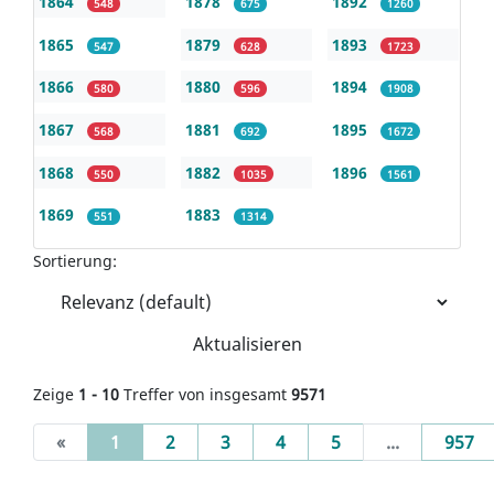
1864
1878
1892
548
675
1260
1865
1879
1893
547
628
1723
1866
1880
1894
580
596
1908
1867
1881
1895
568
692
1672
1868
1882
1896
550
1035
1561
1869
1883
551
1314
Sortierung:
Aktualisieren
Zeige
1 - 10
Treffer von insgesamt
9571
(current)
«
1
2
3
4
5
...
957