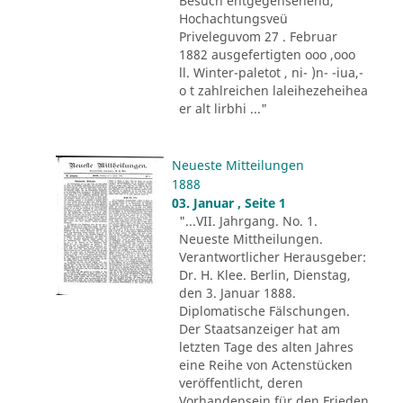
Besuch entgegensehend,
Hochachtungsveü
Priveleguvom 27 . Februar
1882 ausgefertigten ooo ,ooo
ll. Winter-paletot , ni- )n- -iua,-
o t zahlreichen laleihezeheihea
er alt lirbhi ..."
Neueste Mitteilungen
1888
03. Januar , Seite 1
"...VII. Jahrgang. No. 1.
Neueste Mittheilungen.
Verantwortlicher Herausgeber:
Dr. H. Klee. Berlin, Dienstag,
den 3. Januar 1888.
Diplomatische Fälschungen.
Der Staatsanzeiger hat am
letzten Tage des alten Jahres
eine Reihe von Actenstücken
veröffentlicht, deren
Vorhandensein für den Frieden