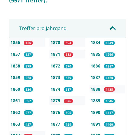
(9571 Treffer):
Treffer pro Jahrgang
1856
1870
1884
156
594
1249
1857
1871
1885
327
582
1266
1858
1872
1886
279
570
1387
1859
1873
1887
268
579
1460
1860
1874
1888
336
587
1435
1861
1875
1889
392
576
1346
1862
1876
1890
277
605
1417
1863
1877
1891
457
154
1460