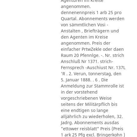
Agenturen im Kreise
angenommen.
dennenennpreis 1 arb 25 pro
Quartal. Abonnements werden
von sämmtlichen Vosi -
Anstalten , Briefträgern und
den Agenten im Kreise
angenommen. Preis der
einfacher PrtwZekle oder daen
Raum 20 Pfennlge. -. Nr. strich
Anschluß Nr 1371. strich-
Fernsprech -Auschiust Nr. 137L
'R . 2. Verun, tonnerstag, den
5. Januar 1888. . 6 . Die
Anmeldung zur Stammrolle ist
in der vorstehend
vorgeschriebenen Weise
seitens der Militärpflich bis
eine endtigen so lange
alljährlich zu wiederholen, 32.
Jadrg. Abonnements ausdas
"ettower reisblatt" Preis (Preis
1 ark 25 Pfg excl. Bringerkohn )