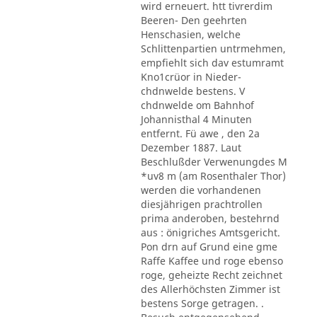
wird erneuert. htt tivrerdim
Beeren- Den geehrten
Henschasien, welche
Schlittenpartien untrmehmen,
empfiehlt sich dav estumramt
Kno1crüor in Nieder-
chdnwelde bestens. V
chdnwelde om Bahnhof
Johannisthal 4 Minuten
entfernt. Fü awe , den 2a
Dezember 1887. Laut
Beschlußder Verwenungdes M
*uv8 m (am Rosenthaler Thor)
werden die vorhandenen
diesjährigen prachtrollen
prima anderoben, bestehrnd
aus : önigriches Amtsgericht.
Pon drn auf Grund eine gme
Raffe Kaffee und roge ebenso
roge, geheizte Recht zeichnet
des Allerhöchsten Zimmer ist
bestens Sorge getragen. .