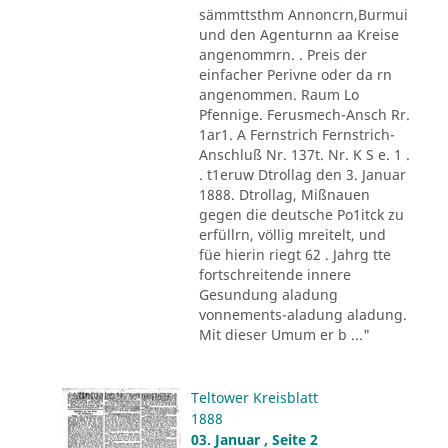
sämmttsthm Annoncrn,Burmui
und den Agenturnn aa Kreise
angenommrn. . Preis der
einfacher Perivne oder da rn
angenommen. Raum Lo
Pfennige. Ferusmech-Ansch Rr.
1ar1. A Fernstrich Fernstrich-
Anschluß Nr. 137t. Nr. K S e. 1 .
. t1eruw Dtrollag den 3. Januar
1888. Dtrollag, Mißnauen
gegen die deutsche Po1itck zu
erfüllrn, völlig mreitelt, und
füe hierin riegt 62 . Jahrg tte
fortschreitende innere
Gesundung aladung
vonnements-aladung aladung.
Mit dieser Umum er b ..."
Teltower Kreisblatt
1888
03. Januar , Seite 2