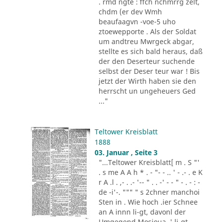
. rmd ngte : ffch nchmrrg zelt,
chdm (er dev Wmh
beaufaagvn -voe-5 uho
ztoewepporte . Als der Soldat
um andtreu Mwrgeck abgar,
stellte es sich bald heraus, daß
der den Deserteur suchende
selbst der Deser teur war ! Bis
jetzt der Wirth haben sie den
herrscht un ungeheuers Ged
..."
Teltower Kreisblatt
1888
03. Januar , Seite 3
"...Teltower Kreisblatt[ m . S "'
. s me A A h * . - "- - .. ' - .- . e K
r A .l . ,- . .- '-- " . . -' - - " - . - : -
de -i'-. """ " s 2chner manchoi
Sten in . Wie hoch .ier Schnee
an A innn li-gt, davonl der
Umgegend Mosioua .' li-gt