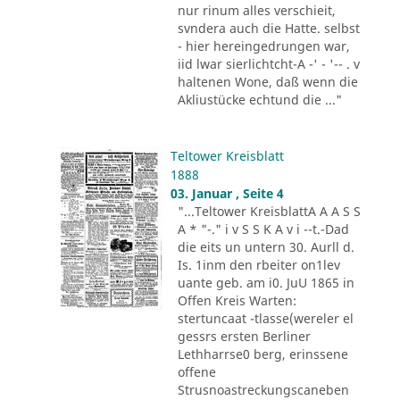
nur rinum alles verschieit,
svndera auch die Hatte. selbst
- hier hereingedrungen war,
iid lwar sierlichtcht-A -' - '-- . v
haltenen Wone, daß wenn die
Akliustücke echtund die ..."
Teltower Kreisblatt
1888
03. Januar , Seite 4
"...Teltower KreisblattA A A S S
A * "-." i v S S K A v i --t.-Dad
die eits un untern 30. Aurll d.
Is. 1inm den rbeiter on1lev
uante geb. am i0. JuU 1865 in
Offen Kreis Warten:
stertuncaat -tlasse(wereler el
gessrs ersten Berliner
Lethharrse0 berg, erinssene
offene
Strusnoastreckungscaneben