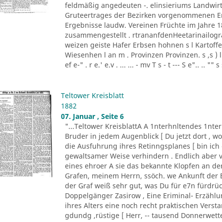
feldmäßig angedeuten -. elinsieriums Landwir
Gruteertrages der Bezirken vorgenommenen Ermi
Ergebnisse laudw. Vereinen Früchte im Jahre 1
zusammengestellt . rtrananfdenHeetarinailog
weizen geiste Hafer Erbsen hohnen s l Kartoff
Wiesenhen l an m . Provinzen Provinzen. s ,s ) l - l 
ef e-" . r e.' e.v . ... ... - mv T s - t --- S e".. .. "" s
Teltower Kreisblatt
1882
07. Januar , Seite 6
"...Teltower KreisblattA A 1nterhnltendes 1nte
Bruder in jedem Augenblick [ Du jetzt dort , w
die Ausfuhrung ihres Retinngsplanes [ bin ich 
gewaltsamer Weise verhindern . Endlich aber v
eines ehroer A sie das bekannte Klopfen an d
Grafen, meinem Herrn, ssöch. we Ankunft der B
der Graf weiß sehr gut, was Du für e7n fürdrüc
Doppelgänger Zasirow , Eine Eriminal- Erzählun
ihres Alters eine noch recht praktischen Verst
gdundg ,rüstige [ Herr, -- tausend Donnerwetter