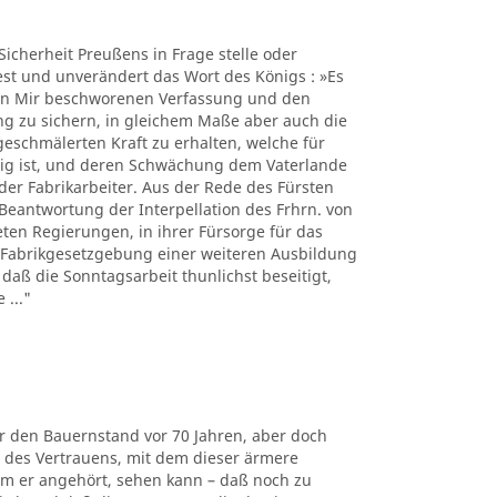
Sicherheit Preußens in Frage stelle oder
est und unverändert das Wort des Königs : »Es
 von Mir beschworenen Verfassung und den
ng zu sichern, in gleichem Maße aber auch die
eschmälerten Kraft zu erhalten, welche für
dig ist, und deren Schwächung dem Vaterlande
er Fabrikarbeiter. Aus der Rede des Fürsten
 Beantwortung der Interpellation des Frhrn. von
deten Regierungen, in ihrer Fürsorge für das
 Fabrikgesetzgebung einer weiteren Ausbildung
daß die Sonntagsarbeit thunlichst beseitigt,
 ..."
für den Bauernstand vor 70 Jahren, aber doch
 des Vertrauens, mit dem dieser ärmere
em er angehört, sehen kann – daß noch zu