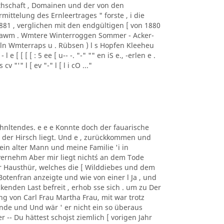
thschaft , Domainen und der von den
ttelung des Ernleertrages " forste , i die
881 , verglichen mit den endgültigen [ von 1880
rawm . Wmtere Winterroggen Sommer - Acker-
eln Wmterraps u . Rübsen ) l s Hopfen Kleeheu
e [ [ [ [ : 5 ee [ u-- -. "-" "" en iS e., -erlen e .
 s cv "'" l [ ev "-" l [ l i cO ..."
rhnltendes. e e e Konnte doch der fauarische
o der Hirsch liegt. Und e , zurückkommen und
ein alter Mann und meine Familie 'i in
ernehm Aber mir liegt nicht´s an dem Tode
er Hausthür, welches die [ Wilddiebes und dem
otenfran anzeigte und wie von einer l Ja , und
kenden Last befreit , erhob sse sich . um zu Der
g von Carl Frau Martha Frau, mit war trotz
ande und Und wär ' er nicht ein so überaus
 -- Du hättest schojst ziemlich [ vorigen Jahr