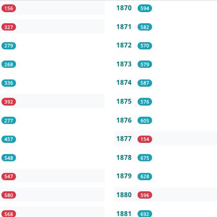
1870
156
594
1871
327
582
1872
279
570
1873
268
579
1874
336
587
1875
392
576
1876
277
605
1877
457
154
1878
548
675
1879
547
628
1880
580
596
1881
568
692