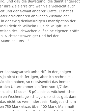
wird, und daß die Bewegung, die damit angeregt
r ihre Ziele erreicht, wenn sie vielleicht auch
it und der Gewalt anderer Kräfte. Er hat es
später erreichbaren ähnlichen Zustand der
er in der ewig denkwürdigen Emanzipation der
d Friedrich Wilhelm III. sich knüpft. Mit
nweisen des Schwachen auf seine eigenen Kräfte
ch. Nichtsdestoweniger und bei der
Mann bei uns ..."
der Sonntagsarbeit anbetrifft in denjenigen
es ja nicht rechtfertigen, aber ich rechne mit
sächlich haben, so repräsentirt das immer
ür den Unternehmer ein Item von 1/7 des
hn, also 14 oder 15 pCt. seines wöchentlichen
eren Wochentage schlagen, so ist es gut, dann
 das nicht, so vermindert sein Budget sich um
von 750 Mark etwas über 100 Mark. Man muß