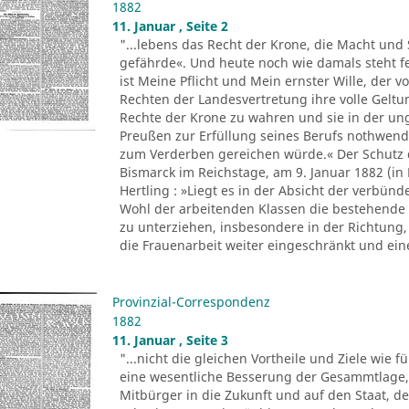
1882
11. Januar , Seite 2
"...lebens das Recht der Krone, die Macht und 
gefährde«. Und heute noch wie damals steht f
ist Meine Pflicht und Mein ernster Wille, der
Rechten der Landesvertretung ihre volle Geltu
Rechte der Krone zu wahren und sie in der ung
Preußen zur Erfüllung seines Berufs nothwen
zum Verderben gereichen würde.« Der Schutz d
Bismarck im Reichstage, am 9. Januar 1882 (in
Hertling : »Liegt es in der Absicht der verbün
Wohl der arbeitenden Klassen die bestehende
zu unterziehen, insbesondere in der Richtung, 
die Frauenarbeit weiter eingeschränkt und eine
Provinzial-Correspondenz
1882
11. Januar , Seite 3
"...nicht die gleichen Vortheile und Ziele wie 
eine wesentliche Besserung der Gesammtlage,
Mitbürger in die Zukunft und auf den Staat, d