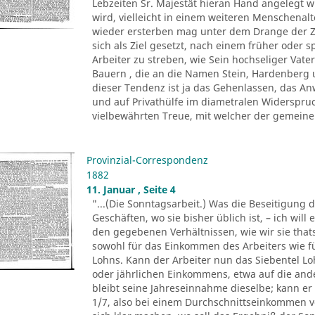
Lebzeiten Sr. Majestät hieran Hand angelegt 
wird, vielleicht in einem weiteren Menschenalte
wieder ersterben mag unter dem Drange der Ze
sich als Ziel gesetzt, nach einem früher oder 
Arbeiter zu streben, wie Sein hochseliger Vat
Bauern , die an die Namen Stein, Hardenberg un
dieser Tendenz ist ja das Gehenlassen, das A
und auf Privathülfe im diametralen Widerspru
vielbewährten Treue, mit welcher der gemeine 
Provinzial-Correspondenz
1882
11. Januar , Seite 4
"...(Die Sonntagsarbeit.) Was die Beseitigung 
Geschäften, wo sie bisher üblich ist, – ich will 
den gegebenen Verhältnissen, wie wir sie that
sowohl für das Einkommen des Arbeiters wie f
Lohns. Kann der Arbeiter nun das Siebentel Lo
oder jährlichen Einkommens, etwa auf die and
bleibt seine Jahreseinnahme dieselbe; kann er
1/7, also bei einem Durchschnittseinkommen 