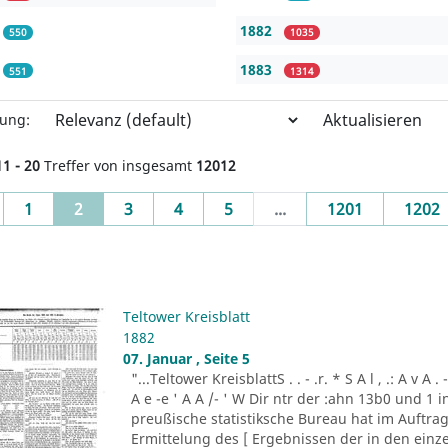
1882
550
1035
1883
551
1314
Aktualisieren
rung:
11 - 20
Treffer von insgesamt
12012
evious
(current)
1
2
3
4
5
...
1201
1202
Teltower Kreisblatt
1882
07. Januar , Seite 5
"...Teltower KreisblattS . . - .r. * S A l , .: A v A . -- - 
A e -e ' A A /- ' W Dir ntr der :ahn 13b0 und 1 inpr
preußische statistiksche Bureau hat im Auftrag
Ermittelung des [ Ergebnissen der in den ein