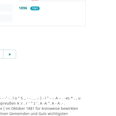
1896
1561
Next
»
-' - . l o " S ., - - . .. .- ) - l " - -. A -- . -es * . , u
eußen A :r . r ' " z '. A -A ". A - A .- .
e [ im Oktober 1881 für kreisweise bewirkten
zelnen Gemeinden und Guts wichtigsten