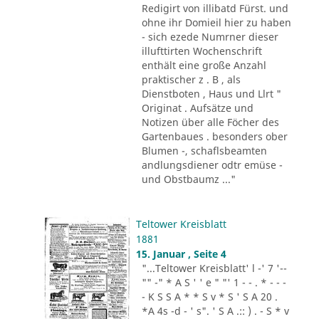
Redigirt von illibatd Fürst. und
ohne ihr Domieil hier zu haben
- sich ezede Numrner dieser
illufttirten Wochenschrift
enthält eine große Anzahl
praktischer z . B , als
Dienstboten , Haus und Llrt "
Originat . Aufsätze und
Notizen über alle Föcher des
Gartenbaues . besonders ober
Blumen -, schaflsbeamten
andlungsdiener odtr emüse -
und Obstbaumz ..."
Teltower Kreisblatt
1881
15. Januar , Seite 4
"...Teltower Kreisblatt' l -' 7 '--
"" -" * A S ' ' e " "' 1 - - . * - - -
- K S S A * * S v * S ' S A 20 .
*A 4s -d - ' s". ' S A .:: ) . - S * v