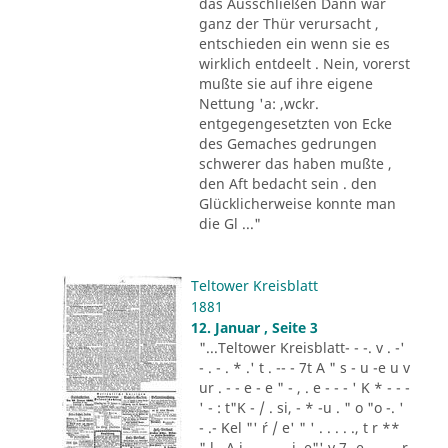
das Ausschließen Dann war
ganz der Thür verursacht ,
entschieden ein wenn sie es
wirklich entdeelt . Nein, vorerst
mußte sie auf ihre eigene
Nettung 'a: ,wckr.
entgegengesetzten von Ecke
des Gemaches gedrungen
schwerer das haben mußte ,
den Aft bedacht sein . den
Glücklicherweise konnte man
die Gl ..."
Teltower Kreisblatt
1881
12. Januar , Seite 3
"...Teltower Kreisblatt- - -. v . -'
- . - . * .' t . -- - 7t A " s - u -e u v
ur . - - e - e " - , . e - - - ' K * - - -
' - : t"K - / . si, - * -u . " o "o -. '
- .- Kel "' ´r / e' " ' . . . . ., t r **
" l . A i .,. . - .. i. e"' v 7 -e -.. . - r