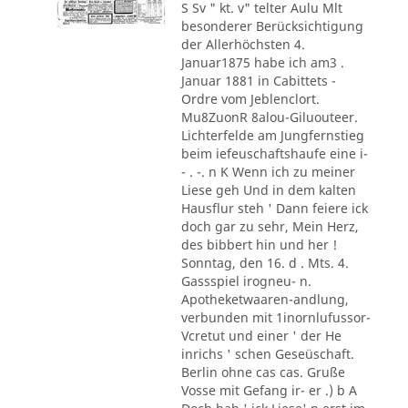
S Sv " kt. v" telter Aulu Mlt
besonderer Berücksichtigung
der Allerhöchsten 4.
Januar1875 habe ich am3 .
Januar 1881 in Cabittets -
Ordre vom Jeblenclort.
Mu8ZuonR 8alou-Giluouteer.
Lichterfelde am Jungfernstieg
beim iefeuschaftshaufe eine i-
- . -. n K Wenn ich zu meiner
Liese geh Und in dem kalten
Hausflur steh ' Dann feiere ick
doch gar zu sehr, Mein Herz,
des bibbert hin und her !
Sonntag, den 16. d . Mts. 4.
Gassspiel irogneu- n.
Apotheketwaaren-andlung,
verbunden mit 1inornlufussor-
Vcretut und einer ' der He
inrichs ' schen Geseüschaft.
Berlin ohne cas cas. Gruße
Vosse mit Gefang ir- er .) b A