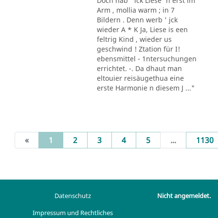
Doch hab ' ick Liese' n erst im
Arm , mollia warm ; in 7
Bildern . Denn werb ' jck
wieder A * K Ja, Liese is een
feltrig Kind , wieder us
geschwind ! Ztation für I!
ebensmittel - 1ntersuchungen
errichtet. -. Da dhaut man
eltouier reisäugethua eine
erste Harmonie n diesem J ..."
(current)
«
1
2
3
4
5
...
1130
Datenschutz
Nicht angemeldet.
Impressum und Rechtliches