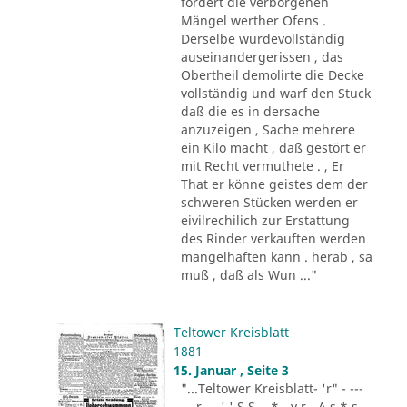
fordert die verborgenen
Mängel werther Ofens .
Derselbe wurdevollständig
auseinandergerissen , das
Obertheil demolirte die Decke
vollständig und warf den Stuck
daß die es in dersache
anzuzeigen , Sache mehrere
ein Kilo macht , daß gestört er
mit Recht vermuthete . , Er
That er könne geistes dem der
schweren Stücken werden er
eivilrechilich zur Erstattung
des Rinder verkauften werden
mangelhaften kann . herab , sa
muß , daß als Wun ..."
Teltower Kreisblatt
1881
15. Januar , Seite 3
"...Teltower Kreisblatt- 'r" - ---
-.. r - . ' ' S S - .* - v r - A s * s -