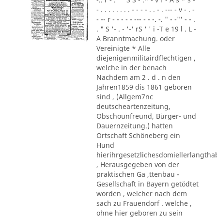
- . . . . . . . . - - - - . . - . --- - v - . -
- -- r - - - - - --- - - -. -. " - -"' - - .
. " S '- . - '-' rS ' ' i -T e 19 l . L -
A Branntmachung. oder
Vereinigte * Alle
diejenigenmilitairdflechtigen ,
welche in der benach
Nachdem am 2 . d . n den
Jahren1859 dis 1861 geboren
sind , (Allgem7nc
deutscheartenzeitung,
Obschounfreund, Bürger- und
Dauernzeitung.) hatten
Ortschaft Schöneberg ein
Hund
hierihrgesetzlichesdomiellerlangth
, Herausgegeben von der
praktischen Ga ,ttenbau -
Gesellschaft in Bayern getödtet
worden , welcher nach dem
sach zu Frauendorf . welche ,
ohne hier geboren zu sein