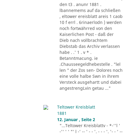
den t3 . anunr 1881 .
lbannemems auf da schließen
, eltower ereisblatt areis 1 caob
10 f errl . 6rinaerlodn ) werden
noch fortwährred von den
Kaiserlichen Post - daß der
Dieb nach vollbrachtem
Diebstab das Archiv verlassen
habe . .' 1 . v * .
Betanntmacung. ie
.Chausseegeldhebestelle . "lel
len " der Zos sen- Dolores noch
eine volle halbe Swn in ihrem
Versteck ausgehartt und dabei
angestrengLvin getau ..."
Teltower Kreisblatt
1881
12. Januar , Seite 2
"...Teltower Kreisblattv - *-''l '
-'' ' ' "' l -' -- ' - - '. - - - '. '- - ' --