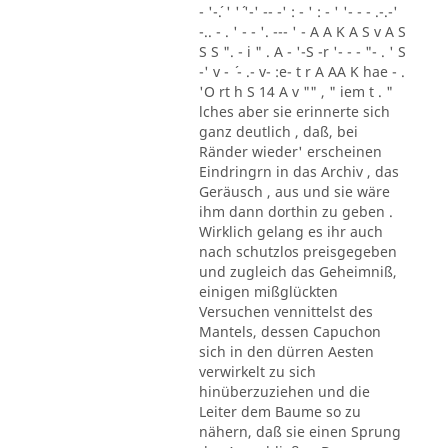
- '-´. ' '´ '-' -- -' : - ' : - ' '- - - .-.-'
-.. - . ' - - '. --- ' - A A K A S v A S
S S ". - i " . A - '-S -r '- - - "- . ' S
-' v - ´ - .- v- :e- t r A AA K hae - .
'O rt h S 14 A v "" , " iem t . "
lches aber sie erinnerte sich
ganz deutlich , daß, bei
Ränder wieder' erscheinen
Eindringrn in das Archiv , das
Geräusch , aus und sie wäre
ihm dann dorthin zu geben .
Wirklich gelang es ihr auch
nach schutzlos preisgegeben
und zugleich das Geheimniß,
einigen mißglückten
Versuchen vennittelst des
Mantels, dessen Capuchon
sich in den dürren Aesten
verwirkelt zu sich
hinüberzuziehen und die
Leiter dem Baume so zu
nähern, daß sie einen Sprung