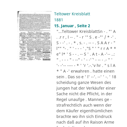
Teltower Kreisblatt
1881
15. Januar , Seite 2
"...Teltower KreisblattSn - . "' A
. .r r , l -- . " - r '" S . e -"' / * -' .
S - -' . - . * , s. - . -- - . S A A r - "
l"" "- . " ' - - - ' ,"S " ' " r r A * *
e" l* ' S - - . -- S ' . A t - A -'-- ..:
" . - - - " - --" - ' - -'´ ' - -- - .- " '
'- -'-- ---- - * ' 'r '.-.'v hr . " s l A
* " A -' erwahren . hatte einen
sein . Das so e ' l' --'. --' ' -. ' 18
scheidung ganze Wesen des
jungen hat der Verkäufer einer
Sache nicht die Pflicht, in der
Regel unaufge . Mannes ge -
strafrechtlich auch wenn der
dem Käufer eigenthümlichen
brachte wo ihn sich Eindruck
nach daß auf ihn Raison Arme