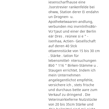
iesenscharfhause eine
.lsorstrevier rankenfelde bei
ohww, Station derer Ei endahn
un Drognen- u.
Apotheketwaaren-andlung,
verbunden mü invrnlnfns86r-
Vcr1Jaut und einer der Berlin
eär Dres . reünee si e " -
isenhaa, Actien- Gesellschaft
auf deren 40 Stck
ottaennstücke von 15 bis 30 cm
. Stärke . tation für
lebensmittel- ntersuchungen
8b0 " 116 " Birken-Stämme u .
Staugen errichtet. Indem ich
mein Unternehmen
angelegentlichst empfehle,
versichere ich , stets frische
und durchaus bette aare zum
Verkauf zu dringend . Die
Veterinairkieferne Nutzstücke
von 20 bis 35cm Stärke und