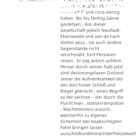
. , - . - t .--. e-.u"e.- 15 -' ' ' " '- -
- - - . - -r* l" und circa vierzig
haben -Bis bis fänfzig Gänse
gestehjen , don dieser
Gesellschaft jedoch Neuftadt .
Eberswalde und oon da nach
Stettin abzu , sie auch andere
Gegenstände nicht
verschmäht. fünf Personen
reisen . Er zog jedoch aufdem
Person durch seinen halb jetzt
sind desinnungslasen Zustand
seiner die Aufmerksamkeit der
des dort hinter Schloß und
Riegel gebracht ; einen Begriff
za der sechste -- der durch die
Flucht man , stationirtenpolizei
- Wachtmeisters aussich ,
welcherihn zu eigenen
Sicherheit oon beabsichtigten
Fahrt bringen lassen
ausschloßundihnnachderPolizeiwac