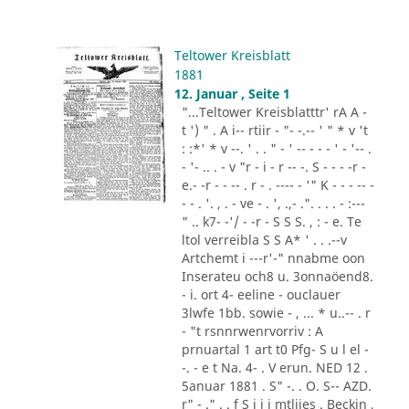
Teltower Kreisblatt
1881
12. Januar , Seite 1
"...Teltower Kreisblatttr' rA A -
t ') " . A i-- rtiir - "- -.-- ' " * v 't
: :*' * v --. ' . . " - ' -- - - - ' - '-- .
- '- .. . - v "r - i - r -- -. S - - - -r -
e.- -r - - -- . r - . ---- - '" K - - - -- -
- - . '. , . - ve - . ', .,- .". . . . - :---
" .. k7- -'/ - -r - S S S. , : - e. Te
ltol verreibla S S A* ' . . .--v
Artchemt i ---r'-" nnabme oon
Inserateu och8 u. 3onnaöend8.
- i. ort 4- eeline - ouclauer
3lwfe 1bb. sowie - , ... * u..-- . r
- "t rsnnrwenrvorriv : A
prnuartal 1 art t0 Pfg- S u l el -
-. - e t Na. 4- . V erun. NED 12 .
5anuar 1881 . S" -. . O. S-- AZD.
r" - ." . . f S i i i mtliies . Beckin ,