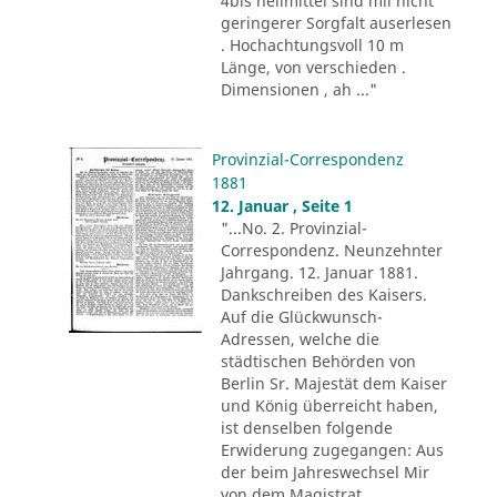
4bis heilmittel sind mii nicht
geringerer Sorgfalt auserlesen
. Hochachtungsvoll 10 m
Länge, von verschieden .
Dimensionen , ah ..."
Provinzial-Correspondenz
1881
12. Januar , Seite 1
"...No. 2. Provinzial-
Correspondenz. Neunzehnter
Jahrgang. 12. Januar 1881.
Dankschreiben des Kaisers.
Auf die Glückwunsch-
Adressen, welche die
städtischen Behörden von
Berlin Sr. Majestät dem Kaiser
und König überreicht haben,
ist denselben folgende
Erwiderung zugegangen: Aus
der beim Jahreswechsel Mir
von dem Magistrat