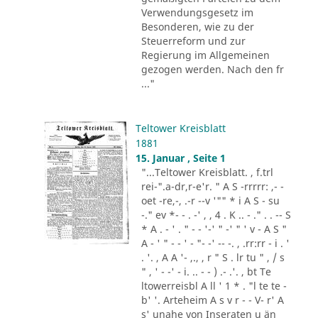
Verwendungsgesetz im
Besonderen, wie zu der
Steuerreform und zur
Regierung im Allgemeinen
gezogen werden. Nach den fr
..."
Teltower Kreisblatt
1881
15. Januar , Seite 1
"...Teltower Kreisblatt. , f.trl
rei-".a-dr,r-e'r. " A S -rrrrr: ,- -
oet -re,-, .-r --v '"" * i A S - su
-." ev *- - . -' , , 4 . K .. - ." . . -- S
* A . - ' . " - - '-' " -' " ' v - A S "
A - ' " - - ' - "- -' -- -. , .rr:rr - i . '
. '. , A A '- ,., , r " S . lr tu " , / s
" , ' - -' - i. .. - - ) .- .'. , bt Te
ltowerreisbl A ll ' 1 * . "l te te -
b' '. Arteheim A s v r - - V- r' A
s' unahe von Inseraten u än