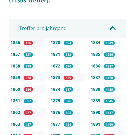
(11303 Treffer):
Treffer pro Jahrgang
1856
1870
1884
156
594
1249
1857
1871
1885
327
582
1266
1858
1872
1886
279
570
1387
1859
1873
1887
268
579
1460
1860
1874
1888
336
587
1435
1861
1875
1889
392
576
1346
1862
1876
1890
277
605
1417
1863
1877
1891
457
154
1460