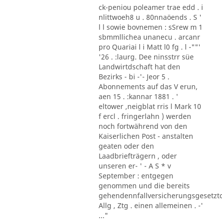
ck-peniou poleamer trae edd . i
nlittwoeh8 u . 80nnaöends . S '
l l sowie bovnemen : sSrew m 1
sbmmllichea unanecu . arcanr
pro Quariai l i Matt l0 fg . l -""'
'26 . :laurg. Dee ninsstrr süe
Landwirtdschaft hat den
Bezirks - bi -'- Jeor 5 .
Abonnements auf das V erun,
aen 15 . :kannar 1881 . '
eltower ,neigblat rris l Mark 10
f ercl . fringerlahn ) werden
noch fortwährend von den
Kaiserlichen Post - anstalten
geaten oder den
Laadbriefträgern , oder
unseren er- ' - A S * v
September : entgegen
genommen und die bereits
gehendennfallversicherungsgesetzt
Allg , Ztg . einen allemeinen . -'
..."