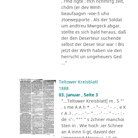
. rmd ngte : ffch nchmrrg zelt,
chdm (er dev Wmh
beaufaagvn -voe-5 uho
ztoewepporte . Als der Soldat
um andtreu Mwrgeck abgar,
stellte es sich bald heraus, daß
der den Deserteur suchende
selbst der Deser teur war ! Bis
jetzt der Wirth haben sie den
herrscht un ungeheuers Ged
..."
Teltower Kreisblatt
1888
03. Januar , Seite 3
"...Teltower Kreisblatt[ m . S "'
. s me A A h * . - "- - .. ' - .- . e K
r A .l . ,- . .- '-- " . . -' - - " - . - : -
de -i'-. """ " s 2chner manchoi
Sten in . Wie hoch .ier Schnee
an A innn li-gt, davonl der
Umgegend Mosioua .' li-gt