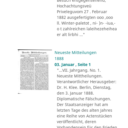
Besuch entgegensehend,
Hochachtungsveü
Priveleguvom 27 . Februar
1882 ausgefertigten ooo ,ooo
ll. Winter-paletot , ni- )n- -iua,-
o t zahlreichen laleihezeheihea
er alt lirbhi ..."
Neueste Mitteilungen
1888
03. Januar , Seite 1
"...VII. Jahrgang. No. 1.
Neueste Mittheilungen.
Verantwortlicher Herausgeber:
Dr. H. Klee. Berlin, Dienstag,
den 3. Januar 1888.
Diplomatische Fälschungen.
Der Staatsanzeiger hat am
letzten Tage des alten Jahres
eine Reihe von Actenstücken
veröffentlicht, deren
Vorhandensein für den Frieden