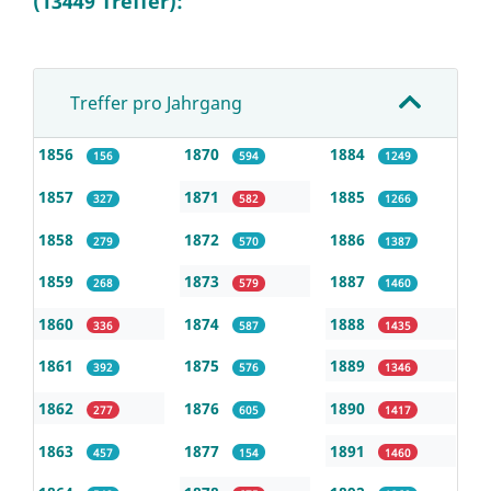
(13449 Treffer):
Treffer pro Jahrgang
1856
1870
1884
156
594
1249
1857
1871
1885
327
582
1266
1858
1872
1886
279
570
1387
1859
1873
1887
268
579
1460
1860
1874
1888
336
587
1435
1861
1875
1889
392
576
1346
1862
1876
1890
277
605
1417
1863
1877
1891
457
154
1460