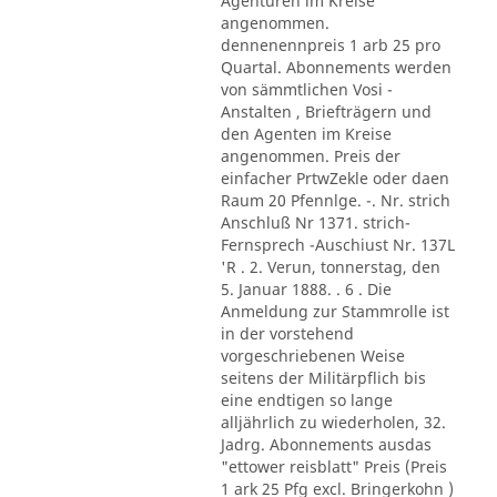
Agenturen im Kreise
angenommen.
dennenennpreis 1 arb 25 pro
Quartal. Abonnements werden
von sämmtlichen Vosi -
Anstalten , Briefträgern und
den Agenten im Kreise
angenommen. Preis der
einfacher PrtwZekle oder daen
Raum 20 Pfennlge. -. Nr. strich
Anschluß Nr 1371. strich-
Fernsprech -Auschiust Nr. 137L
'R . 2. Verun, tonnerstag, den
5. Januar 1888. . 6 . Die
Anmeldung zur Stammrolle ist
in der vorstehend
vorgeschriebenen Weise
seitens der Militärpflich bis
eine endtigen so lange
alljährlich zu wiederholen, 32.
Jadrg. Abonnements ausdas
"ettower reisblatt" Preis (Preis
1 ark 25 Pfg excl. Bringerkohn )