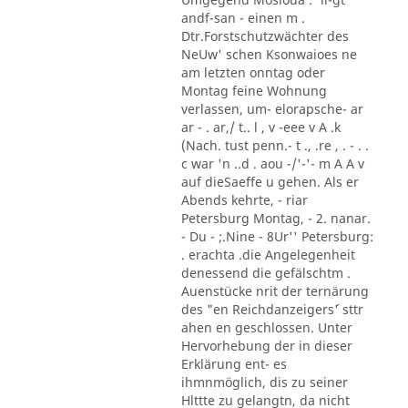
andf-san - einen m .
Dtr.Forstschutzwächter des
NeUw' schen Ksonwaioes ne
am letzten onntag oder
Montag feine Wohnung
verlassen, um- elorapsche- ar
ar - . ar,/ t.. l , v -eee v A .k
(Nach. tust penn.- t ., .re , . - . .
c war 'n ..d . aou -/'-'- m A A v
auf dieSaeffe u gehen. Als er
Abends kehrte, - riar
Petersburg Montag, - 2. nanar.
- Du - ;.Nine - 8Ur'' Petersburg:
. erachta .die Angelegenheit
denessend die gefälschtm .
Auenstücke nrit der ternärung
des "en Reichdanzeigers´' sttr
ahen en geschlossen. Unter
Hervorhebung der in dieser
Erklärung ent- es
ihmnmöglich, dis zu seiner
Hlttte zu gelangtn, da nicht