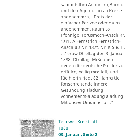
sämmttsthm Annoncrn,Burmui
und den Agenturnn aa Kreise
angenommrn. . Preis der
einfacher Perivne oder da rn
angenommen. Raum Lo
Pfennige. Ferusmech-Ansch Rr.
1ar1. A Fernstrich Fernstrich-
Anschluß Nr. 137t. Nr. K S e. 1 .
. t1eruw Dtrollag den 3. Januar
1888. Dtrollag, Mißnauen
gegen die deutsche Po1itck zu
erfüllrn, völlig mreitelt, und
füe hierin riegt 62 . Jahrg tte
fortschreitende innere
Gesundung aladung
vonnements-aladung aladung.
Mit dieser Umum er b ..."
Teltower Kreisblatt
1888
03. Januar , Seite 2