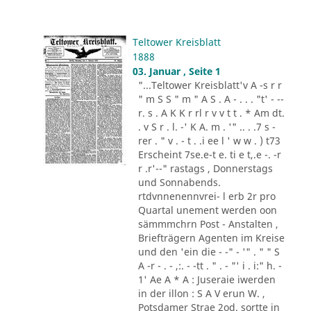
Teltower Kreisblatt
1888
03. Januar , Seite 1
"...Teltower Kreisblatt'v A -s r r
" m S S " m " A S . A - . . . "t' - --
r. s . A K K r rl r v v t t . * Am dt.
. v S r . l. -' K A. m . '" .. . .7 s -
rer . " v . - t . .i ee l ' w w . ) t73
Erscheint 7se.e-t e. ti e t,.e -. -r
r .r'--" rastags , Donnerstags
und Sonnabends.
rtdvnnenennvrei- l erb 2r pro
Quartal unement werden oon
sämmmchrn Post - Anstalten ,
Briefträgern Agenten im Kreise
und den 'ein die - -" - '" . " " S
A -r - . - ,:. - -tt . " . - "' i . i:" h. -
1' Ae A * A : Juseraie iwerden
in der illon : S A V erun W. ,
Potsdamer Strae 2od. sortte in