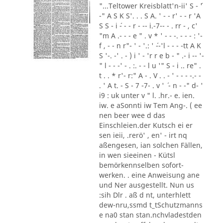
"...Teltower Kreisblatt'n-ii' S - ´'
-" A S K S'. . . S A. ' - - r' - - r 'A
S S - i ´- - - r - -- i.-7-- - . rr - , c'
"m A .- - - e " . v * ' - - -. - - - : '-
f , - - n r"- ' - '.: ' ´--'l - - - -tt A K
S '-. -' . - ) i ' - 'r r e b - " .- i -- '-
" l - - -' - . :. - - l u '" S - i .. re" .
t . . * r'- r:" A - . V . . - ' - - - -.- -
. ' A t. - S - 7 -7- . v ' ´ - n - -" d- '
i9 : uk unter v " l. .hr.- e. ien.
iw. e aSonnti iw Tem Ang-. ( ee
nen beer wee d das
Einschleien.der Kutsch ei er
sen ieii, .rerö' , en' - irt nq
aßengesen, ian solchen Fällen,
in wen sieeinen - Kütsl
bemörkennselben sofort-
werken. . eine Anweisung ane
und Ner ausgestellt. Nun us
:sih Dlr . aß d nt, unterhlett
dew-nru,ssmd t_tSchutzmanns
e na0 stan stan.nchvladestden