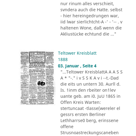
nur rinum alles verschieit,
svndera auch die Hatte. selbst
- hier hereingedrungen war,
iid lwar sierlichtcht-A -' - '-- . v
haltenen Wone, daß wenn die
Akliustücke echtund die ..."
Teltower Kreisblatt
1888
03. Januar , Seite 4
"...Teltower KreisblattA A A S S
A * "-." i v S S K A v i --t.-Dad
die eits un untern 30. Aurll d.
Is. 1inm den rbeiter on1lev
uante geb. am i0. JuU 1865 in
Offen Kreis Warten:
stertuncaat -tlasse(wereler el
gessrs ersten Berliner
Lethharrse0 berg, erinssene
offene
Strusnoastreckungscaneben