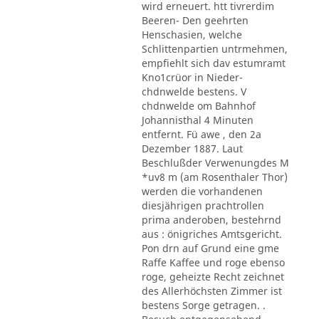
wird erneuert. htt tivrerdim
Beeren- Den geehrten
Henschasien, welche
Schlittenpartien untrmehmen,
empfiehlt sich dav estumramt
Kno1crüor in Nieder-
chdnwelde bestens. V
chdnwelde om Bahnhof
Johannisthal 4 Minuten
entfernt. Fü awe , den 2a
Dezember 1887. Laut
Beschlußder Verwenungdes M
*uv8 m (am Rosenthaler Thor)
werden die vorhandenen
diesjährigen prachtrollen
prima anderoben, bestehrnd
aus : önigriches Amtsgericht.
Pon drn auf Grund eine gme
Raffe Kaffee und roge ebenso
roge, geheizte Recht zeichnet
des Allerhöchsten Zimmer ist
bestens Sorge getragen. .