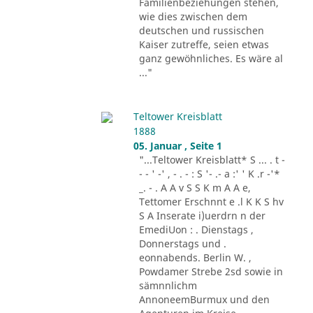
Familienbeziehungen stehen,
wie dies zwischen dem
deutschen und russischen
Kaiser zutreffe, seien etwas
ganz gewöhnliches. Es wäre al
..."
Teltower Kreisblatt
1888
05. Januar , Seite 1
"...Teltower Kreisblatt* S ... . t -
- - ' -' , - . - : S '- .- a :' ' K .r -'*
_. - . A A v S S K m A A e,
Tettomer Erschnnt e .l K K S hv
S A Inserate i)uerdrn n der
EmediUon : . Dienstags ,
Donnerstags und .
eonnabends. Berlin W. ,
Powdamer Strebe 2sd sowie in
sämnnlichm
AnnoneemBurmux und den