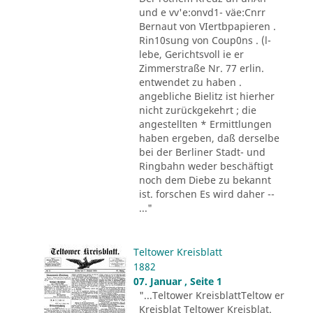
und e vv'e:onvd1- väe:Cnrr
Bernaut von VIertbpapieren .
Rin10sung von Coup0ns . (l-
lebe, Gerichtsvoll ie er
Zimmerstraße Nr. 77 erlin.
entwendet zu haben .
angebliche Bielitz ist hierher
nicht zurückgekehrt ; die
angestellten * Ermittlungen
haben ergeben, daß derselbe
bei der Berliner Stadt- und
Ringbahn weder beschäftigt
noch dem Diebe zu bekannt
ist. forschen Es wird daher --
..."
Teltower Kreisblatt
1882
07. Januar , Seite 1
"...Teltower KreisblattTeltow er
Kreisblat Teltower Kreisblat.