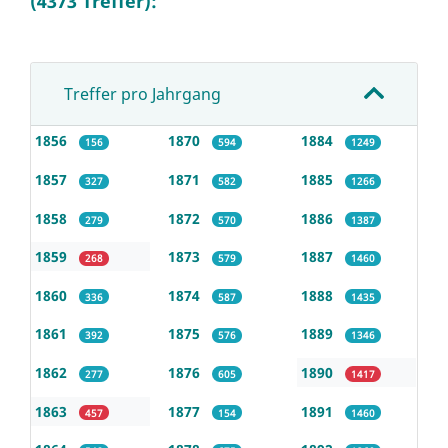
(4373 Treffer):
Treffer pro Jahrgang
1856
1870
1884
156
594
1249
1857
1871
1885
327
582
1266
1858
1872
1886
279
570
1387
1859
1873
1887
268
579
1460
1860
1874
1888
336
587
1435
1861
1875
1889
392
576
1346
1862
1876
1890
277
605
1417
1863
1877
1891
457
154
1460