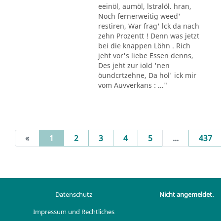
eeinöl, aumöl, lstralöl. hran,
Noch fernerweitig weed'
restiren, War frag' lck da nach
zehn Prozentt ! Denn was jetzt
bei die knappen Löhn . Rich
jeht vor's liebe Essen denns,
Des jeht zur iold 'nen
öundcrtzehne, Da hol' ick mir
vom Auvverkans : ..."
(current)
«
1
2
3
4
5
...
437
Datenschutz
Nicht angemeldet.
Impressum und Rechtliches