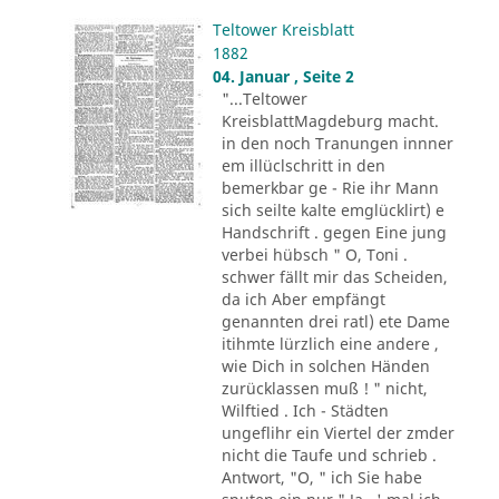
Teltower Kreisblatt
1882
04. Januar , Seite 2
"...Teltower
KreisblattMagdeburg macht.
in den noch Tranungen innner
em illüclschritt in den
bemerkbar ge - Rie ihr Mann
sich seilte kalte emglücklirt) e
Handschrift . gegen Eine jung
verbei hübsch " O, Toni .
schwer fällt mir das Scheiden,
da ich Aber empfängt
genannten drei ratl) ete Dame
itihmte lürzlich eine andere ,
wie Dich in solchen Händen
zurücklassen muß ! " nicht,
Wilftied . Ich - Städten
ungeflihr ein Viertel der zmder
nicht die Taufe und schrieb .
Antwort, "O, " ich Sie habe