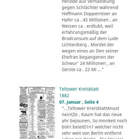
Periode aus Verhandlung
gegen Schlächter während
Hoffmann Dopperntoer an
Hafer ca . 45 Millionen , an
Weizen ca . erdtubt, weil
erfahrungsmäßig der
Brodconsum auf dem Lude
Lichtenberg , Mordet der
wegen eines an Den seiner
Ehefran begangenen der
Schwur' 24 Millionen , an
Gerste ca . 22 Mi ..."
Teltower Kreisblatt
1882
07. Januar , Seite 4
"...Teltower KreisblattAnust
neintZe , Kaum hat das neue
ahr bejounen, So mnnkeit noch
böiri beieitI1n1 welcher nicht
sehr weit von Berlin entfernt