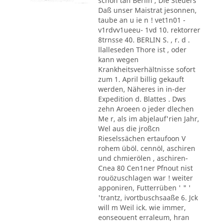
schon tan Berlin , Die Steuers
Daß unser Maistrat jesonnen,
taube an u ie n ! vet1n01 -
v1rdvv1ueeu- 1vd 10. rektorrer
8trnsse 40. BERLIN S. , r. d .
llalleseden Thore ist , oder
kann wegen
Krankheitsverhältnisse sofort
zum 1. April billig gekauft
werden, Näheres in in-der
Expedition d. Blattes . Dws
zehn Aroeen o jeder dlechen
Me r, als im abjelauf'rien Jahr,
Wel aus die jroßcn
Rieselssächen ertaufoon V
rohem üböl. cennöl, aschiren
und chmierölen , aschiren-
Cnea 80 Cen1ner Pfnout nist
rouözuschlagen war ! weiter
apponiren, Futterrüben ' " '
'trantz, ivortbuschsaaße 6. Jck
will m Weil ick. wie immer,
eonseouent erraleum, hran