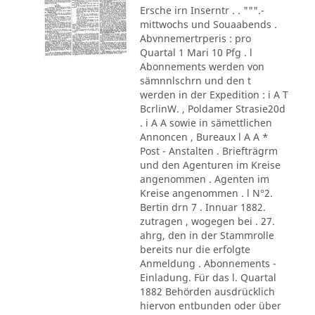
Ersche irn Inserntr . . """.-
mittwochs und Souaabends .
Abvnnemertrperis : pro
Quartal 1 Mari 10 Pfg . l
Abonnements werden von
sämnnlschrn und den t
werden in der Expedition : i A T
BcrlinW. , Poldamer Strasie20d
. i A A sowie in sämettlichen
Annoncen , Bureaux l A A *
Post - Anstalten . Briefträgrm
und den Agenturen im Kreise
angenommen . Agenten im
Kreise angenommen . l N°2.
Bertin drn 7 . Innuar 1882.
zutragen , wogegen bei . 27.
ahrg, den in der Stammrolle
bereits nur die erfolgte
Anmeldung . Abonnements -
Einladung. Für das l. Quartal
1882 Behörden ausdrücklich
hiervon entbunden oder über