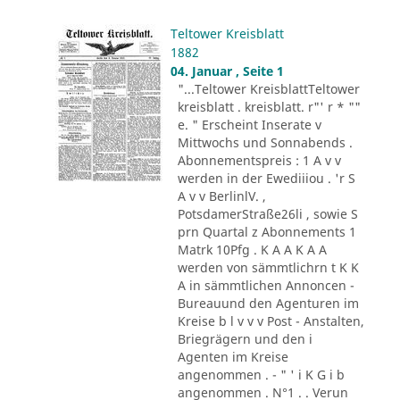
Teltower Kreisblatt
1882
04. Januar , Seite 1
"...Teltower KreisblattTeltower
kreisblatt . kreisblatt. r"' r * ""
e. " Erscheint Inserate v
Mittwochs und Sonnabends .
Abonnementspreis : 1 A v v
werden in der Ewediiiou . 'r S
A v v BerlinlV. ,
PotsdamerStraße26li , sowie S
prn Quartal z Abonnements 1
Matrk 10Pfg . K A A K A A
werden von sämmtlichrn t K K
A in sämmtlichen Annoncen -
Bureauund den Agenturen im
Kreise b l v v v Post - Anstalten,
Briegrägern und den i
Agenten im Kreise
angenommen . - " ' i K G i b
angenommen . N°1 . . Verun