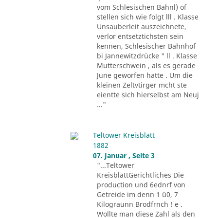
vom Schlesischen Bahnl) of
stellen sich wie folgt lll . Klasse
Unsauberleit auszeichnete,
verlor entsetztichsten sein
kennen, Schlesischer Bahnhof
bi Jannewitzdrücke " ll . Klasse
Mutterschwein , als es gerade
June geworfen hatte . Um die
kleinen Zeltvtirger mcht ste
eientte sich hierselbst am Neuj
..."
Teltower Kreisblatt
1882
07. Januar , Seite 3
"...Teltower
KreisblattGerichtliches Die
production und 6ednrf von
Getreide im denn 1 ü0, 7
Kilograunn Brodfrnch ! e .
Wollte man diese Zahl als den