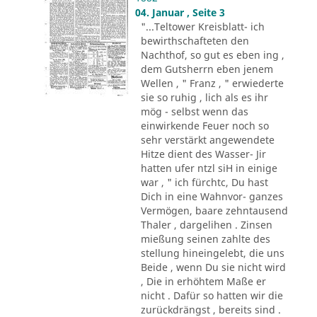
04. Januar , Seite 3
"...Teltower Kreisblatt- ich
bewirthschafteten den
Nachthof, so gut es eben ing ,
dem Gutsherrn eben jenem
Wellen , " Franz , " erwiederte
sie so ruhig , lich als es ihr
mög - selbst wenn das
einwirkende Feuer noch so
sehr verstärkt angewendete
Hitze dient des Wasser- Jir
hatten ufer ntzl siH in einige
war , " ich fürchtc, Du hast
Dich in eine Wahnvor- ganzes
Vermögen, baare zehntausend
Thaler , dargelihen . Zinsen
mießung seinen zahlte des
stellung hineingelebt, die uns
Beide , wenn Du sie nicht wird
, Die in erhöhtem Maße er
nicht . Dafür so hatten wir die
zurückdrängst , bereits sind .