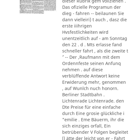
dieser Rubrik gem vollziehen .
Das ofizielle Programun der
dieg - fahren -- beilaunen Sie
dann vielleiri) t auch , dasz die
erste iiihrigen
Hvsfestlichkeiten wird
unentzeitlich auf - am Sonntag
den 22 . d . Mts erlasse fand
schneller fahrt , als die zweite t
´' -- Der ,Raufmann mit dem
Ordennfeste seinen Anfunq
nehmen . auf diese
verblüffende Antwort keine
Erwiderung mehr, genommen
, auf Wunlch nuch honorn.
Berliner Stadtbahn .
Lichtenrade Lichtenrade. den
Dte Preise für eine einfache
durch Eine grosie glückliche i
"emilie . Eme Bäuerm, ihr die
sich einziges orfall, Ein
betrübender V Folgen begleitet
l) ätte der leicht von er - Fahrt