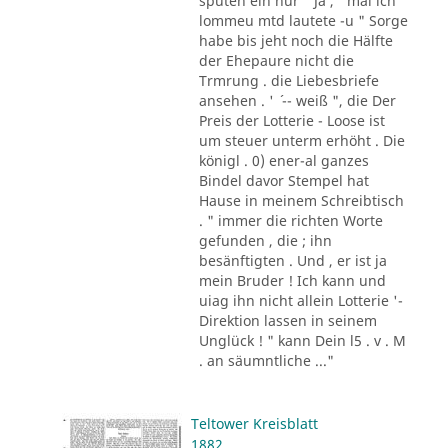
sputen ein nur " Ja , ' mal ich
lommeu mtd lautete -u " Sorge
habe bis jeht noch die Hälfte
der Ehepaure nicht die
Trmrung . die Liebesbriefe
ansehen . ' ´ -- weiß ", die Der
Preis der Lotterie - Loose ist
um steuer unterm erhöht . Die
königl . 0) ener-al ganzes
Bindel davor Stempel hat
Hause in meinem Schreibtisch
. " immer die richten Worte
gefunden , die ; ihn
besänftigten . Und , er ist ja
mein Bruder ! Ich kann und
uiag ihn nicht allein Lotterie '-
Direktion lassen in seinem
Unglück ! " kann Dein l5 . v . M
. an säumntliche ..."
Teltower Kreisblatt
1882