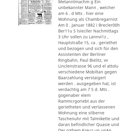
Metanntmachm g Ein
unbekannter Mann , welcher
am 6 . d Mts . hier eine
Wohnung als Chambregarnist
Am 0 . Januar 1882 i Brecler00h
Ber11u S lsiecller Nachmittags
3 Uhr sollen zu Lannvi1z ,
Hauptstraße 15, ca . geriethet
und bezogen und sich für den
Assistenten der Berliner
Ringbahn, Paul Bielitz, vv
Linclenstrasse 96 und el attolu
verschiedene Mobiltan gegen
Baarzahlung verstaigert
werden . ausgegeben hat, ist
verdachtig am 7 S d. Mts .
gogenaber elem
Rammcrgoriebt aus der
gerietheten und verlassenen
Wohnung eine silberne
Taschenuhr mit Talmikette und
daran befindlicher Quasie und
Der rothem Kreuz un unAn